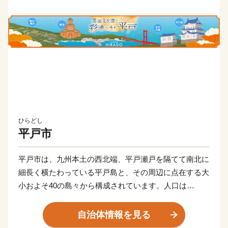
ひらどし
平戸市
平戸市は、九州本土の西北端、平戸瀬戸を隔てて南北に
細長く横たわっている平戸島と、その周辺に点在する大
小およそ40の島々から構成されています。人口は
R4.11.1現在29,268人。島の形は「タツノオトシゴ」に
も似ており、北は玄界灘、西は東シナ海を望んでいま
自治体情報を見る
す。