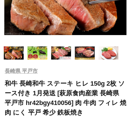
長崎県 平戸市
和牛 長崎和牛 ステーキ ヒレ 150g 2枚 ソ
ース付き 1月発送 [萩原食肉産業 長崎県
平戸市 hr42bgy410056] 肉 牛肉 フィレ 焼
肉 にく 平戸 希少 鉄板焼き