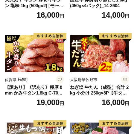
ン 塩味 1kg (500g×2) [モ〜ラ
(450g×4パック)_14-3604
ンド 宮城県 気仙沼市 205646
16,000
14,000
円
円
60] 肉 牛肉 精肉 牛たん 牛タ
ン塩 牛たん塩 冷凍 焼肉 BB
Q アウトドア バーベキュー
厚切り タン
佐賀県上峰町
大阪府泉佐野市
【訳あり】《訳あり》極厚 8
ねぎ塩 牛たん（成型）合計 2
mm かみ牛タン1.8kg C-709-
kg 小分け 250g×8P【牛タン
AS
牛肉 焼肉用 薄切り 訳あり サ
19,000
16,000
円
円
イズ不揃い】