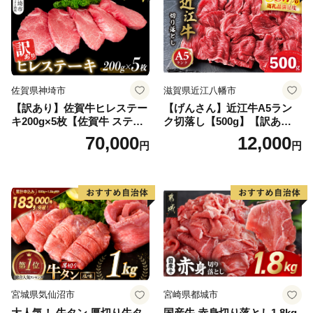
佐賀県神埼市
滋賀県近江八幡市
【訳あり】佐賀牛ヒレステー
【げんさん】近江牛A5ラン
キ200g×5枚【佐賀牛 ステー
ク切落し【500g】【訳あり】
キ ブランド肉 ヒレ肉 フィレ
【DG12W】
70,000
12,000
円
円
肉 ジューシー ヘルシー】(H0
65175)
宮城県気仙沼市
宮崎県都城市
大人気！ 牛タン 厚切り牛タ
国産牛 赤身切り落とし1.8kg