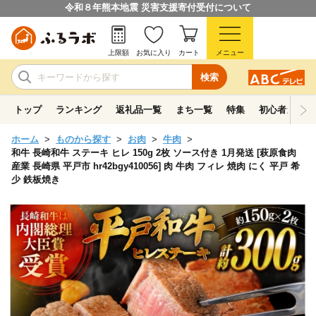
令和８年熊本地震 災害支援寄付受付について
上限額
お気に入り
カート
メニュー
検索
トップ
ランキング
返礼品一覧
まち一覧
特集
初心者ガイド
ホーム
ものから探す
お肉
牛肉
和牛 長崎和牛 ステーキ ヒレ 150g 2枚 ソース付き 1月発送 [萩原食肉
産業 長崎県 平戸市 hr42bgy410056] 肉 牛肉 フィレ 焼肉 にく 平戸 希
少 鉄板焼き