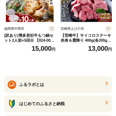
福岡県中間市
宮崎県えびの市
(訳あり)博多若杉牛もつ鍋セ
【宮崎牛】サイコロステーキ
ット2人前×5回分 【024-002
赤身＆霜降り 400g(各200g×
7】
１P 計2P) 真空パック 冷凍
15,000
13,000
円
円
ふるラボとは
はじめてのふるさと納税