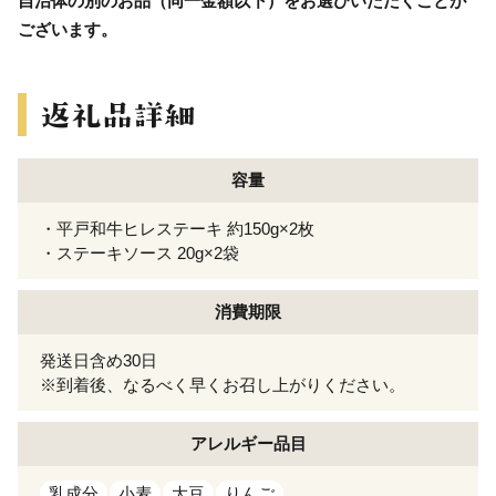
自治体の別のお品（同一金額以下）をお選びいただくことが
ございます。
容量
・平戸和牛ヒレステーキ 約150g×2枚
・ステーキソース 20g×2袋
消費期限
発送日含め30日
※到着後、なるべく早くお召し上がりください。
アレルギー
品目
乳成分
小麦
大豆
りんご