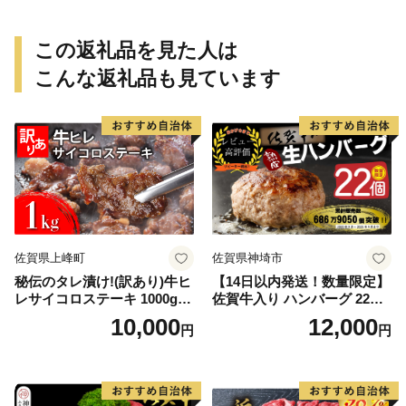
この返礼品を見た人は
こんな返礼品も見ています
佐賀県上峰町
佐賀県神埼市
秘伝のタレ漬け!(訳あり)牛ヒ
【14日以内発送！数量限定】
レサイコロステーキ 1000g
佐賀牛入り ハンバーグ 22個
【B-1098-AS】
2.6kg(120g×22個)【佐賀牛
10,000
12,000
円
円
黒毛和牛 ブランド牛 九州 ハ
ンバーグ 牛肉 豚肉 国産 お弁
当 おかず 惣菜 おすすめ 人
気】(H083106)