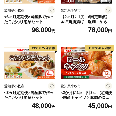
愛知県小牧市
愛知県小牧市
<6ヶ月定期便>国産豚で作っ
【2ヶ月に1度、6回定期便】
たこだわり惣菜セット
金匠鶏唐揚げ 塩麹 からあ
げ
96,000
78,000
円
円
愛知県小牧市
愛知県小牧市
<3ヵ月定期便>国産豚で作っ
<2か月に1回 計3回 定期便
たこだわり惣菜セット
>国産キャベツと豚肉のロー
ルキャベツ（6P入り）
48,000
45,000
円
円