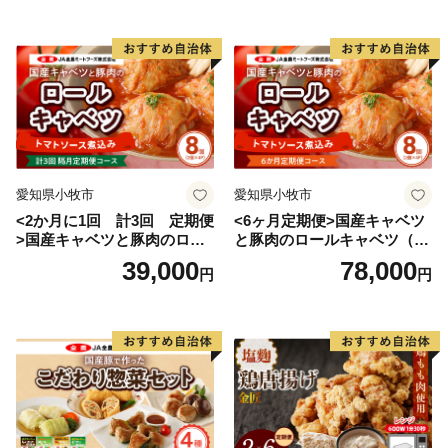
愛知県小牧市
愛知県小牧市
<2か月に1回 計3回 定期便
<6ヶ月定期便>国産キャベツ
>国産キャベツと豚肉のロー
と豚肉のロールキャベツ（4P
ルキャベツ（4P入り）
入り）
39,000
78,000
円
円