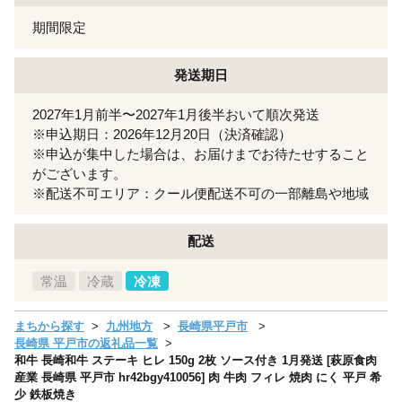
期間限定
発送期日
2027年1月前半〜2027年1月後半おいて順次発送
※申込期日：2026年12月20日（決済確認）
※申込が集中した場合は、お届けまでお待たせすること
がございます。
※配送不可エリア：クール便配送不可の一部離島や地域
配送
常温
冷蔵
冷凍
まちから探す
九州地方
長崎県平戸市
長崎県 平戸市の返礼品一覧
和牛 長崎和牛 ステーキ ヒレ 150g 2枚 ソース付き 1月発送 [萩原食肉
産業 長崎県 平戸市 hr42bgy410056] 肉 牛肉 フィレ 焼肉 にく 平戸 希
少 鉄板焼き