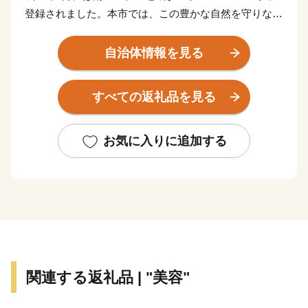
登録されました。本市では、この豊かな自然を守りなが
ら共生していく取り組みを行っています。また、日本三
大扇状地である御勅使川扇状地やそれに続く低地では果
自治体情報を見る
樹栽培が盛んに営まれ、春から秋にかけてたくさんのフ
ルーツが実ります。
すべての返礼品を見る
南アルプスの大地で育まれたフルーツなど地域の特産品
をPRし、全国へその魅力を発信するため、ふるさと納
税のお礼の品として地域の特産品等を贈呈しています。
お気に入りに追加する
皆様からの寄附金は、これからのよりよいまちづくりに
活用させていただきますので、ふるさと納税で南アルプ
ス市への応援にご協力をよろしくお願いいたします。
関連する返礼品 | "美容"