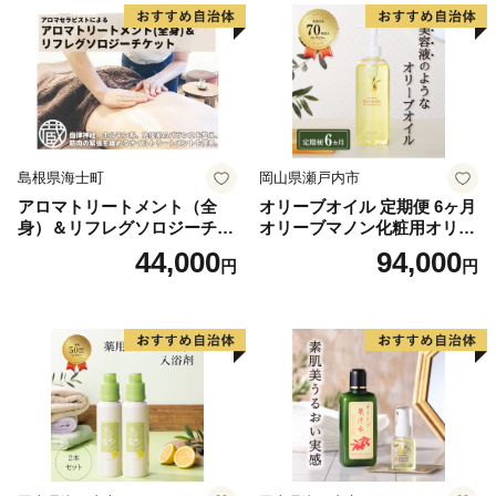
島根県海士町
岡山県瀬戸内市
アロマトリートメント（全
オリーブオイル 定期便 6ヶ月
身）＆リフレグソロジーチケ
オリーブマノン化粧用オリー
ット
ブオイル 200ml オリーブ オ
44,000
94,000
円
円
イル 美容 スキンケア 化粧用
油 オリーブ油 お楽しみ