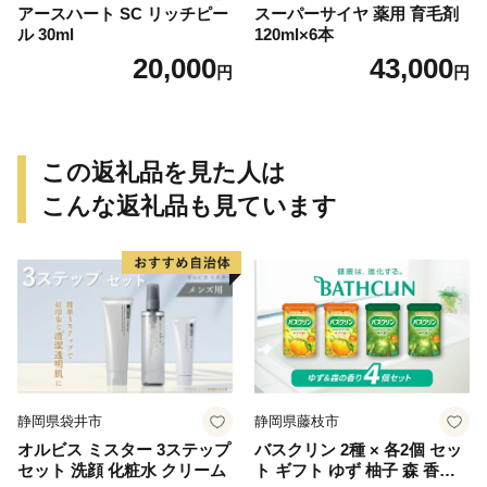
アースハート SC リッチピー
スーパーサイヤ 薬用 育毛剤
ル 30ml
120ml×6本
20,000
43,000
円
円
この返礼品を見た人は
こんな返礼品も見ています
静岡県袋井市
静岡県藤枝市
オルビス ミスター 3ステップ
バスクリン 2種 × 各2個 セッ
セット 洗顔 化粧水 クリーム
ト ギフト ゆず 柚子 森 香り