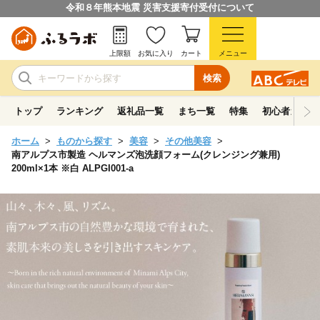
令和８年熊本地震 災害支援寄付受付について
上限額
お気に入り
カート
メニュー
検索
トップ
ランキング
返礼品一覧
まち一覧
特集
初心者ガイド
ホーム
ものから探す
美容
その他美容
南アルプス市製造 ヘルマンズ泡洗顔フォーム(クレンジング兼用)
200ml×1本 ※白 ALPGI001-a