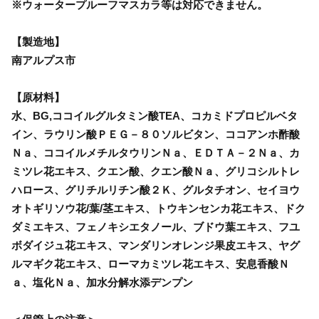
※ウォータープルーフマスカラ等は対応できません。
【製造地】
南アルプス市
【原材料】
水、BG,ココイルグルタミン酸TEA、コカミドプロピルベタ
イン、ラウリン酸ＰＥＧ－８０ソルビタン、ココアンホ酢酸
Ｎａ、ココイルメチルタウリンＮａ、ＥＤＴＡ－２Ｎａ、カ
ミツレ花エキス、クエン酸、クエン酸Ｎａ、グリコシルトレ
ハロース、グリチルリチン酸２Ｋ、グルタチオン、セイヨウ
オトギリソウ花/葉/茎エキス、トウキンセンカ花エキス、ドク
ダミエキス、フェノキシエタノール、ブドウ葉エキス、フユ
ボダイジュ花エキス、マンダリンオレンジ果皮エキス、ヤグ
ルマギク花エキス、ローマカミツレ花エキス、安息香酸Ｎ
ａ、塩化Ｎａ、加水分解水添デンプン