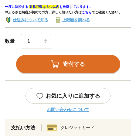
一度に決済する
返礼品数は３つ以内
を推奨しております。
🔰ふるさと納税が初めての方、詳しく知りたい方は
こちら
でご確認ください。
仕組みについて知る
上限額を調べる
数量
寄付する
お気に入りに追加する
お問い合わせについて
支払い方法
クレジットカード