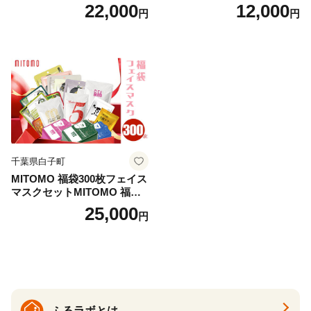
日用品 お風呂 バス用品 温活
22,000
12,000
円
円
アロマ 香り まとめ買い静岡
県 藤枝市 医薬部外品
千葉県白子町
MITOMO 福袋300枚フェイス
マスクセットMITOMO 福袋3
00枚フェイスマスクセット
25,000
円
ふるさと納税 パック ファイ
スパック フェイスマスク 美
容 スキンケア 福袋 千葉県 白
子町 送料無料 SHAG003
ふるラボとは