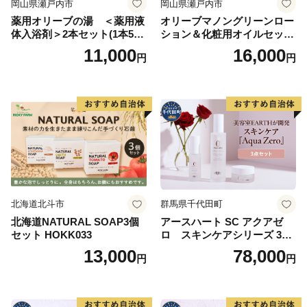
岡山県瀬戸内市
岡山県瀬戸内市
薬用オリーブの湯 ＜薬用液
オリーブマノングリーンロー
体入浴剤＞2本セット(1本500
ション＆化粧用オイルセット
ml） 美容
美容グッズ スキンケア 化粧
11,000
16,000
円
円
水
北海道北斗市
群馬県千代田町
北海道NATURAL SOAP3個
アースハート SC アクアゼ
セット HOKK033
ロ スキンケアシリーズ 3点
セット
13,000
78,000
円
円