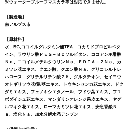
※ウォータープルーフマスカラ等は対応できません。
【製造地】
南アルプス市
【原材料】
水、BG,ココイルグルタミン酸TEA、コカミドプロピルベタ
イン、ラウリン酸ＰＥＧ－８０ソルビタン、ココアンホ酢酸
Ｎａ、ココイルメチルタウリンＮａ、ＥＤＴＡ－２Ｎａ、カ
ミツレ花エキス、クエン酸、クエン酸Ｎａ、グリコシルトレ
ハロース、グリチルリチン酸２Ｋ、グルタチオン、セイヨウ
オトギリソウ花/葉/茎エキス、トウキンセンカ花エキス、ドク
ダミエキス、フェノキシエタノール、ブドウ葉エキス、フユ
ボダイジュ花エキス、マンダリンオレンジ果皮エキス、ヤグ
ルマギク花エキス、ローマカミツレ花エキス、安息香酸Ｎ
ａ、塩化Ｎａ、加水分解水添デンプン