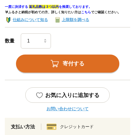
一度に決済する
返礼品数は３つ以内
を推奨しております。
🔰ふるさと納税が初めての方、詳しく知りたい方は
こちら
でご確認ください。
仕組みについて知る
上限額を調べる
数量
寄付する
お気に入りに追加する
お問い合わせについて
支払い方法
クレジットカード