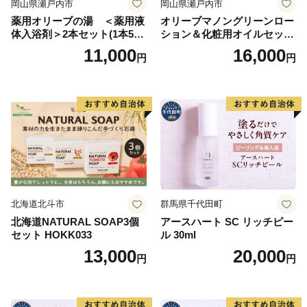
岡山県瀬戸内市
岡山県瀬戸内市
薬用オリーブの湯 ＜薬用液
オリーブマノングリーンロー
体入浴剤＞2本セット(1本500
ション＆化粧用オイルセット
ml） 美容
美容グッズ スキンケア 化粧
11,000
16,000
円
円
水
北海道北斗市
群馬県千代田町
北海道NATURAL SOAP3個
アースハート SC リッチピー
セット HOKK033
ル 30ml
13,000
20,000
円
円