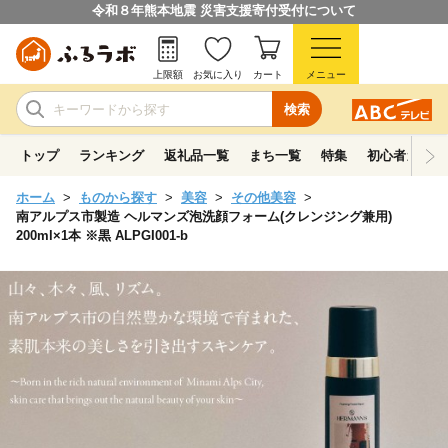
令和８年熊本地震 災害支援寄付受付について
上限額
お気に入り
カート
メニュー
検索
トップ
ランキング
返礼品一覧
まち一覧
特集
初心者ガイド
ホーム
ものから探す
美容
その他美容
南アルプス市製造 ヘルマンズ泡洗顔フォーム(クレンジング兼用)
200ml×1本 ※黒 ALPGI001-b