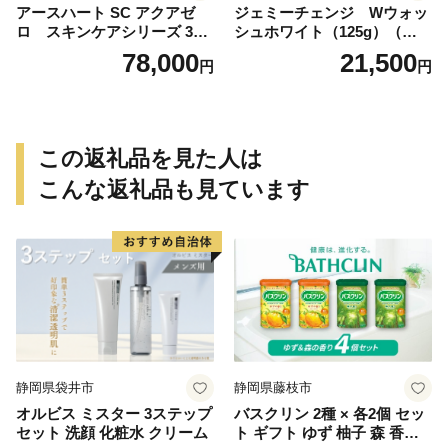
アースハート SC アクアゼ
ジェミーチェンジ Wウォッ
ロ スキンケアシリーズ 3点
シュホワイト（125g）（泡立
セット
てネット付）×2本 群馬県 千
78,000
21,500
円
円
代田町
この返礼品を見た人は
こんな返礼品も見ています
静岡県袋井市
静岡県藤枝市
オルビス ミスター 3ステップ
バスクリン 2種 × 各2個 セッ
セット 洗顔 化粧水 クリーム
ト ギフト ゆず 柚子 森 香り