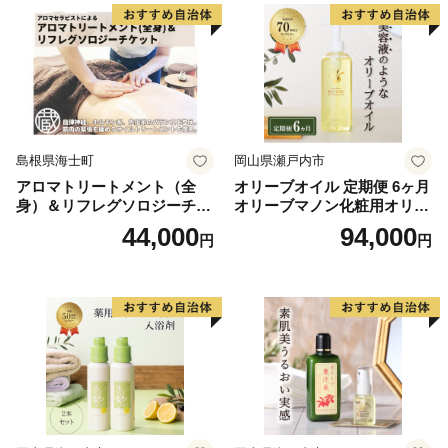
島根県海士町
岡山県瀬戸内市
アロマトリートメント（全
オリーブオイル 定期便 6ヶ月
身）＆リフレグソロジーチケ
オリーブマノン化粧用オリー
ット
ブオイル 200ml オリーブ オ
44,000
94,000
円
円
イル 美容 スキンケア 化粧用
油 オリーブ油 お楽しみ