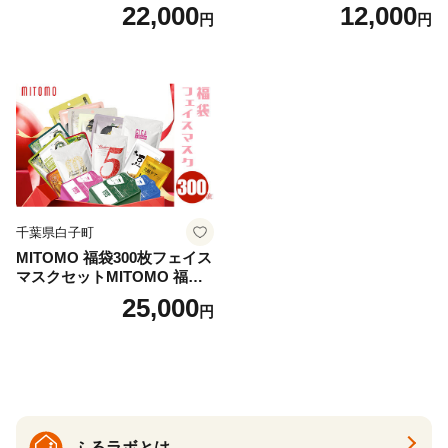
日用品 お風呂 バス用品 温活
22,000
12,000
円
円
アロマ 香り まとめ買い静岡
県 藤枝市 医薬部外品
千葉県白子町
MITOMO 福袋300枚フェイス
マスクセットMITOMO 福袋3
00枚フェイスマスクセット
25,000
円
ふるさと納税 パック ファイ
スパック フェイスマスク 美
容 スキンケア 福袋 千葉県 白
子町 送料無料 SHAG003
ふるラボとは