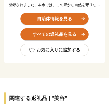
登録されました。本市では、この豊かな自然を守りなが
ら共生していく取り組みを行っています。また、日本三
大扇状地である御勅使川扇状地やそれに続く低地では果
自治体情報を見る
樹栽培が盛んに営まれ、春から秋にかけてたくさんのフ
ルーツが実ります。
すべての返礼品を見る
南アルプスの大地で育まれたフルーツなど地域の特産品
をPRし、全国へその魅力を発信するため、ふるさと納
税のお礼の品として地域の特産品等を贈呈しています。
お気に入りに追加する
皆様からの寄附金は、これからのよりよいまちづくりに
活用させていただきますので、ふるさと納税で南アルプ
ス市への応援にご協力をよろしくお願いいたします。
関連する返礼品 | "美容"