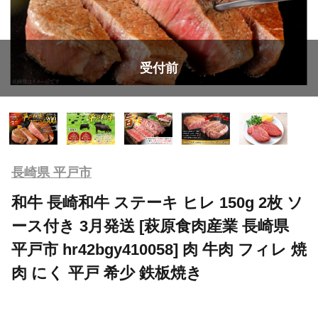
受付前
長崎県 平戸市
和牛 長崎和牛 ステーキ ヒレ 150g 2枚 ソ
ース付き 3月発送 [萩原食肉産業 長崎県
平戸市 hr42bgy410058] 肉 牛肉 フィレ 焼
肉 にく 平戸 希少 鉄板焼き