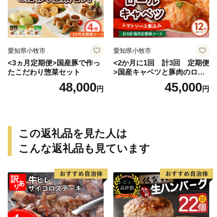
愛知県小牧市
愛知県小牧市
<3ヵ月定期便>国産豚で作っ
<2か月に1回 計3回 定期便
たこだわり惣菜セット
>国産キャベツと豚肉のロー
ルキャベツ（6P入り）
48,000
45,000
円
円
この返礼品を見た人は
こんな返礼品も見ています