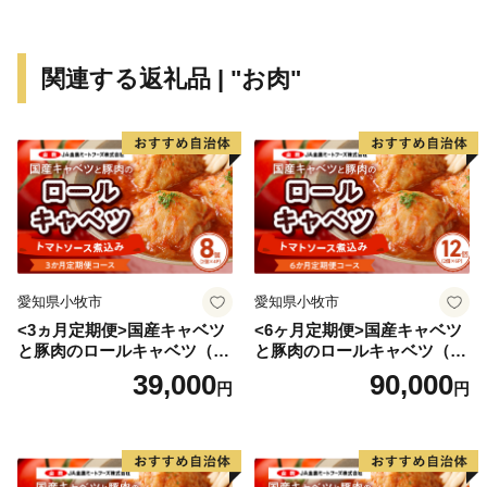
関連する返礼品 | "お肉"
愛知県小牧市
愛知県小牧市
<3ヵ月定期便>国産キャベツ
<6ヶ月定期便>国産キャベツ
と豚肉のロールキャベツ（4P
と豚肉のロールキャベツ（6P
入り）
入り）
39,000
90,000
円
円