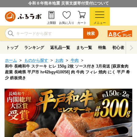
令和８年熊本地震 災害支援寄付受付について
上限額
お気に入り
カート
メニュー
検索
トップ
ランキング
返礼品一覧
まち一覧
特集
初心者ガイド
ホーム
ものから探す
お肉
牛肉
和牛 長崎和牛 ステーキ ヒレ 150g 2枚 ソース付き 3月発送 [萩原食肉
産業 長崎県 平戸市 hr42bgy410058] 肉 牛肉 フィレ 焼肉 にく 平戸 希
少 鉄板焼き