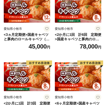
愛知県小牧市
愛知県小牧市
<3ヵ月定期便>国産キャベツ
<2か月に1回 計6回 定期便
と豚肉のロールキャベツ（6P
>国産キャベツと豚肉のロー
入り）
ルキャベツ（4P入り）
45,000
78,000
円
円
愛知県小牧市
愛知県小牧市
<2か月に1回 計3回 定期便
<6ヶ月定期便>国産キャベツ