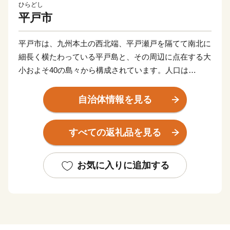
ひらどし
平戸市
平戸市は、九州本土の西北端、平戸瀬戸を隔てて南北に
細長く横たわっている平戸島と、その周辺に点在する大
小およそ40の島々から構成されています。人口は
R4.11.1現在29,268人。島の形は「タツノオトシゴ」に
も似ており、北は玄界灘、西は東シナ海を望んでいま
自治体情報を見る
す。
すべての返礼品を見る
お気に入りに追加する