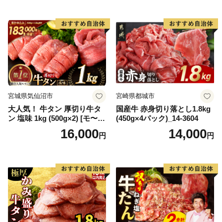
65175)
宮城県気仙沼市
宮崎県都城市
大人気！ 牛タン 厚切り牛タ
国産牛 赤身切り落とし1.8kg
ン 塩味 1kg (500g×2) [モ〜ラ
(450g×4パック)_14-3604
ンド 宮城県 気仙沼市 205646
16,000
14,000
円
円
60] 肉 牛肉 精肉 牛たん 牛タ
ン塩 牛たん塩 冷凍 焼肉 BB
Q アウトドア バーベキュー
厚切り タン