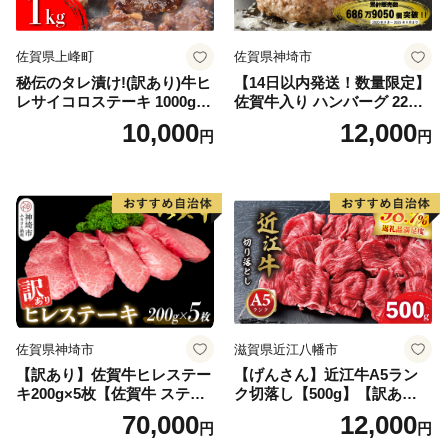
佐賀県上峰町
佐賀県神埼市
秘伝のタレ漬け!(訳あり)牛ヒ
【14日以内発送！数量限定】
レサイコロステーキ 1000g
佐賀牛入り ハンバーグ 22個
【B-1098-AS】
2.6kg(120g×22個)【佐賀牛
10,000
12,000
円
円
黒毛和牛 ブランド牛 九州 ハ
ンバーグ 牛肉 豚肉 国産 お弁
当 おかず 惣菜 おすすめ 人
気】(H083106)
佐賀県神埼市
滋賀県近江八幡市
【訳あり】佐賀牛ヒレステー
【げんさん】近江牛A5ラン
キ200g×5枚【佐賀牛 ステー
ク切落し【500g】【訳あり】
キ ブランド肉 ヒレ肉 フィレ
【DG12W】
70,000
12,000
円
円
肉 ジューシー ヘルシー】(H0