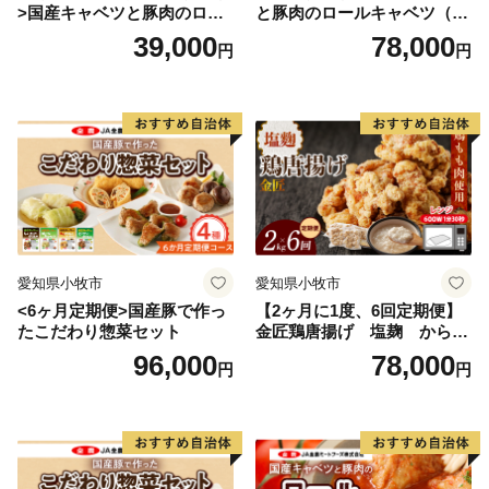
>国産キャベツと豚肉のロー
と豚肉のロールキャベツ（4P
ルキャベツ（4P入り）
入り）
39,000
78,000
円
円
愛知県小牧市
愛知県小牧市
<6ヶ月定期便>国産豚で作っ
【2ヶ月に1度、6回定期便】
たこだわり惣菜セット
金匠鶏唐揚げ 塩麹 からあ
げ
96,000
78,000
円
円