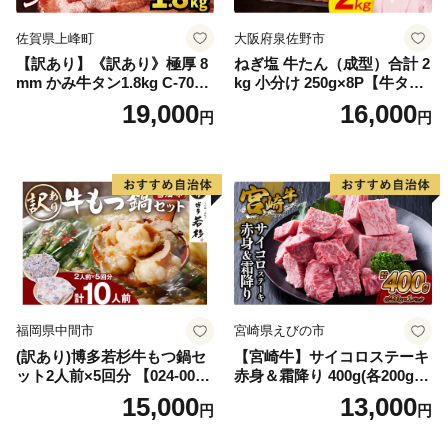
佐賀県上峰町
大阪府泉佐野市
【訳あり】《訳あり》極厚 8
ねぎ塩 牛たん（成型）合計 2
mm かみ牛タン1.8kg C-709-
kg 小分け 250g×8P【牛タン
AS
牛肉 焼肉用 薄切り 訳あり サ
19,000
16,000
円
円
イズ不揃い】
福岡県中間市
宮崎県えびの市
(訳あり)博多若杉牛もつ鍋セ
【宮崎牛】サイコロステーキ
ット2人前×5回分 【024-002
赤身＆霜降り 400g(各200g×
7】
１P 計2P) 真空パック 冷凍
15,000
13,000
円
円