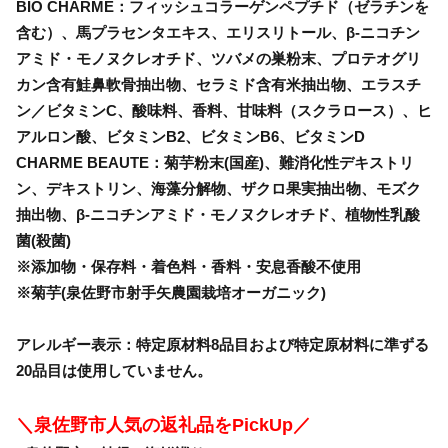
BIO CHARME：フィッシュコラーゲンペプチド（ゼラチンを
含む）、馬プラセンタエキス、エリスリトール、β-ニコチン
アミド・モノヌクレオチド、ツバメの巣粉末、プロテオグリ
カン含有鮭鼻軟骨抽出物、セラミド含有米抽出物、エラスチ
ン／ビタミンC、酸味料、香料、甘味料（スクラロース）、ヒ
アルロン酸、ビタミンB2、ビタミンB6、ビタミンD
CHARME BEAUTE：菊芋粉末(国産)、難消化性デキストリ
ン、デキストリン、海藻分解物、ザクロ果実抽出物、モズク
抽出物、β-ニコチンアミド・モノヌクレオチド、植物性乳酸
菌(殺菌)
※添加物・保存料・着色料・香料・安息香酸不使用
※菊芋(泉佐野市射手矢農園栽培オーガニック)
アレルギー表示：特定原材料8品目および特定原材料に準ずる
20品目は使用していません。
＼泉佐野市人気の返礼品をPickUp／