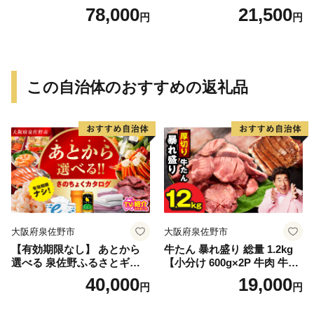
セット
てネット付）×2本 群馬県 千
78,000
21,500
円
円
代田町
この自治体のおすすめの返礼品
大阪府泉佐野市
大阪府泉佐野市
【有効期限なし】 あとから
牛たん 暴れ盛り 総量 1.2kg
選べる 泉佐野ふるさとギフ
【小分け 600g×2P 牛肉 牛タ
ト（寄附40,000円コース）
ン 牛たん 厚切り牛タン 焼肉
40,000
19,000
円
円
【4000品以上掲載 高評価 カ
BBQ キャンプ 焼くだけ 簡単
タログ 肉 牛たん ビール かに
調理 訳あり サイズ不揃い】