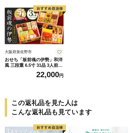
サーモン 野菜 定期便 おせち
タオル ティッシュ あとから
セレクト カタログギフト】
大阪府泉佐野市
おせち「板前魂の伊勢」和洋
風 三段重 6.5寸 31品 3人前
【1位獲得 おせち料理 板前魂
22,000
円
贅沢おせち お節 惣菜 冷凍 先
行予約 年内発送 おせち料理2
027】
この返礼品を見た人は
こんな返礼品も見ています