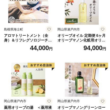
島根県海士町
岡山県瀬戸内市
アロマトリートメント（全
オリーブオイル 定期便 6ヶ月
身）＆リフレグソロジーチケ
オリーブマノン化粧用オリー
ット
ブオイル 200ml オリーブ オ
44,000
94,000
円
円
イル 美容 スキンケア 化粧用
油 オリーブ油 お楽しみ
岡山県瀬戸内市
岡山県瀬戸内市
薬用オリーブの湯 ＜薬用液
オリーブマノングリーンロー