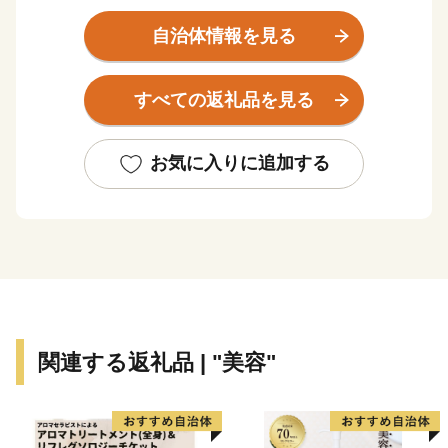
商・工・農・漁業がそれぞれバランスよく栄えてきまし
たが、関西国際空港の開港などに伴う人口の増加ととも
自治体情報を見る
に、商業・サービス業が盛んになっています。
関空によるインパクトを最大限に活用し、世界と日本を
すべての返礼品を見る
結ぶ玄関都市として、21世紀にふさわしい国際都市をめ
ざしてまちづくりに取り組んでいます。
お気に入りに追加する
関連する返礼品 | "美容"