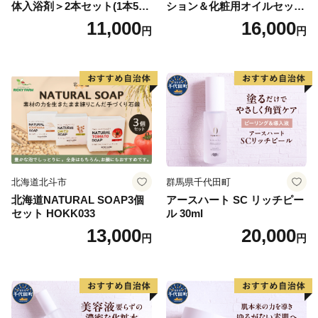
体入浴剤＞2本セット(1本500
ション＆化粧用オイルセット
ml） 美容
美容グッズ スキンケア 化粧
11,000
16,000
円
円
水
北海道北斗市
群馬県千代田町
北海道NATURAL SOAP3個
アースハート SC リッチピー
セット HOKK033
ル 30ml
13,000
20,000
円
円