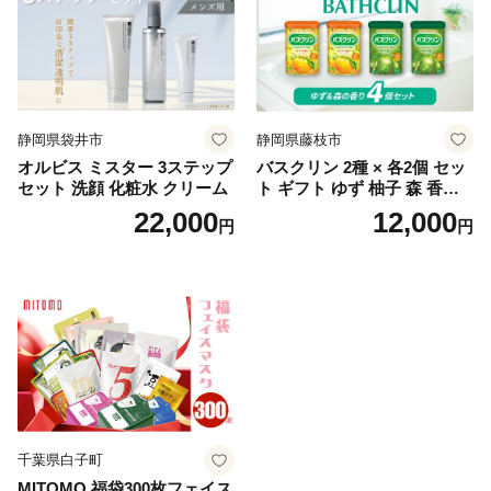
静岡県袋井市
静岡県藤枝市
オルビス ミスター 3ステップ
バスクリン 2種 × 各2個 セッ
セット 洗顔 化粧水 クリーム
ト ギフト ゆず 柚子 森 香り
日用品 お風呂 バス用品 温活
22,000
12,000
円
円
アロマ 香り まとめ買い静岡
県 藤枝市 医薬部外品
千葉県白子町
MITOMO 福袋300枚フェイス