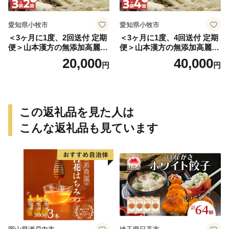
愛知県小牧市
愛知県小牧市
＜3ヶ月に1度、2回送付 定期
＜3ヶ月に1度、4回送付 定期
便＞山本漢方の無添加高麗人
便＞山本漢方の無添加高麗人
参粒
参粒
20,000
40,000
円
円
この返礼品を見た人は
こんな返礼品も見ています