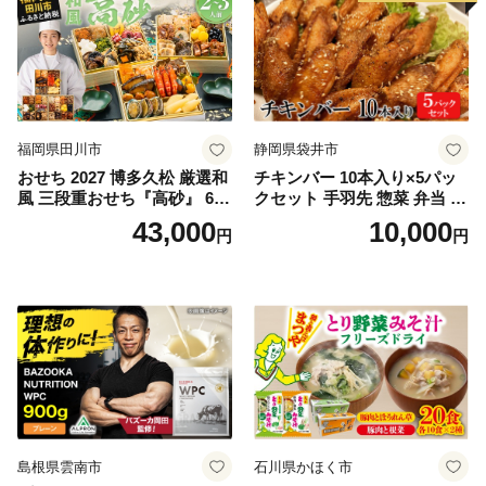
福岡県田川市
静岡県袋井市
おせち 2027 博多久松 厳選和
チキンバー 10本入り×5パッ
風 三段重おせち『高砂』 6.5
クセット 手羽先 惣菜 弁当 お
寸 3段重 2～3人前 おせち料
かず お酒 おつまみ ギフト キ
43,000
10,000
円
円
理 重箱 お正月 冷凍おせち 縁
ャンプ アウトドア キャンプ
起物 祝箸付 福岡 お節 オセチ
飯 保存食 非常食 鶏肉 肉 お
oseti osechi お祝い 迎春おせ
肉 鶏 人気 厳選 静岡県袋井市
ち 本格おせち おせち予約 年
末 年始 お取り寄せ 新春 贅沢
おせち こだわりおせち 惣菜
老舗おせち ふるさと納税お
せち 御節 お節料理 正月 調理
不要 おせち料理2027
島根県雲南市
石川県かほく市