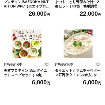
プロテイン BAZOOKA NUT
まつや とり野菜みそ汁 2
RITION WPC（ホエイプロテ
種セット | 味噌汁 簡単調理
イン）＜プレーン＞ 900g｜
お味噌 おみそ みそ とり野菜
26,000
22,000
円
円
バズーカ岡田監修・植物由来
時短料理 時短ごはん ご当地
の甘味料使用・国内製造 島
フリーズドライ
根県雲南市/株式会社アルプ
ロン [AIEN005]
群馬県富岡市
群馬県富岡市
美容プロテイン 温活ダイエ
ダイエットクラムチャウダー
ットスープセット (16食) 小
＜豆乳仕立て＞(24食入) クラ
分け スープ 食べ比べ セット
ムチャウダー 豆乳 ダイエッ
6,000
6,000
円
円
詰合せ クラムチャウダー チ
ト スープ プロテイン たんぱ
ゲ コーン ポタージュ トマト
く質 食物繊維 食品 F20E-799
温活 ダイエット 美容 プロテ
イン 食品 F20E-809