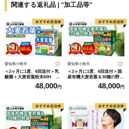
関連する返礼品 | "加工品等"
ワンストップ特例申請を希望された方には、後日、手
続き方法を記載した**「受領証明書（圧着はがき）」**
をお送りいたします。はがきが届きましたら、以下のい
ずれかの方法でお手続きをお願い申し上げます。
1. オンラインで申請する（推奨・最短1分）
スマートフォンアプリ「IAM（アイアム）」を利用
し、マイナンバーカードをかざすだけで、紙の提出や切
手不要で即座に申請が完了します。
愛知県小牧市
愛知県小牧市
2. ご自身でダウンロードして郵送する
＜2ヶ月に1度、6回送付＞乳
＜2ヶ月に1度、6回送付＞国
「ふるまど」等のサイトより申請書をダウンロード・
酸菌＋大麦若葉粉末60H 山
産有機大麦若葉＆30種の野
印刷し、添付書類を同封の上、自治体へ郵送してくださ
本漢方 定期便
菜 山本漢方 定期便
48,000
48,000
円
円
い。
※ご自宅にプリンター等の印刷環境がなく、紙の申請書
の郵送を希望される場合は、お手数ですが「受領証明書
（はがき）」が届き次第、記載されている案内窓口まで
お申し付けください。