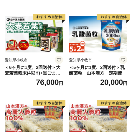
愛知県小牧市
愛知県小牧市
＜6ヶ月に1度、2回送付＞大
＜5ヶ月に1度、2回送付＞乳
麦若葉粉末(462H)+黒ごま黒
酸菌粒 山本漢方 定期便
豆きな粉+ 糖流茶 山本漢
76,000
20,000
円
円
方 定期便