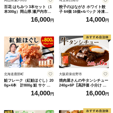
岡山県瀬戸内市
埼玉県日高市
百花 はちみつ 3本セット（1
餃子のはながさ ホワイト餃
本300g）岡山県 瀬戸内市産
子 64個 16個×4パック 冷凍
石黒農園 ヨーグルト パン 砂
中華 点心 B級グルメ ご当地
16,000
14,000
円
円
糖の代わり 香り高い いい香
野菜 おつまみ おかず 簡単調
り 季節の花の蜜 トンガリ容
理 時短 リピート 保存 豚肉
器入り
特製 ポーク 大きめ ジューシ
ー ギフト お取り寄せ 日高市
北海道鹿部町
大阪府泉佐野市
鮭フレーク（紅鮭ほぐし）20
焼肉屋さんの牛タンシチュー
0g×4本 計800g 鮭 サケ 鮭
240g×6P【高評価 小分け 惣
ほぐし サケフレーク シャケ
菜 牛たん 一人暮らし 冷凍】
14,000
16,000
円
円
フレーク 鮭フレーク