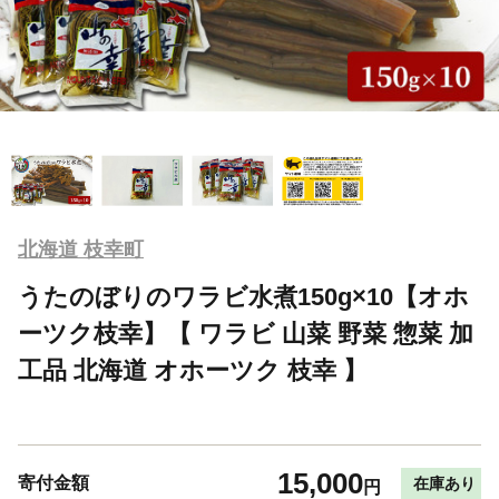
北海道 枝幸町
うたのぼりのワラビ水煮150g×10【オホ
ーツク枝幸】【 ワラビ 山菜 野菜 惣菜 加
工品 北海道 オホーツク 枝幸 】
15,000
寄付金額
在庫あり
円