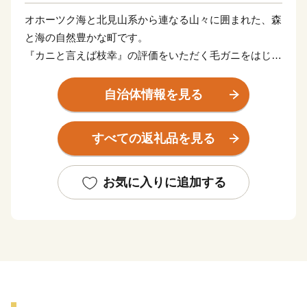
オホーツク海と北見山系から連なる山々に囲まれた、森
と海の自然豊かな町です。
『カニと言えば枝幸』の評価をいただく毛ガニをはじ
め、ホタテや鮭などの海の幸、はちみつや山菜などの山
の幸に恵まれています。
自治体情報を見る
また、カニの町枝幸が作った毛がにの食べ方講座『毛ガ
すべての返礼品を見る
ニ道場』をテキスト、動画でご用意しています。枝幸町
ホームページでぜひご覧ください！
お気に入りに追加する
■ワンストップ特例申請のペーパーレス化について
当自治体では、持続可能な社会の実現（SDGs）に向
けたペーパーレス化の推進と、皆様からいただいた貴重
な寄附金を1円でも多く地域の未来を担う事業（子育て
支援やまちづくりなど）へ直接還元するため、紙の申請
書の一斉郵送を廃止し、原則「ペーパーレス（オンライ
ン）」での受付とさせていただいております。