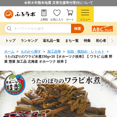
令和８年熊本地震 災害支援寄付受付について
上限額
お気に入り
カート
メニュー
検索
トップ
ランキング
返礼品一覧
まち一覧
特集
初心者ガイド
ホーム
ものから探す
加工品等
缶詰・瓶詰め・レトルト
うたのぼりのワラビ水煮150g×10【オホーツク枝幸】【 ワラビ 山菜 野
菜 惣菜 加工品 北海道 オホーツク 枝幸 】