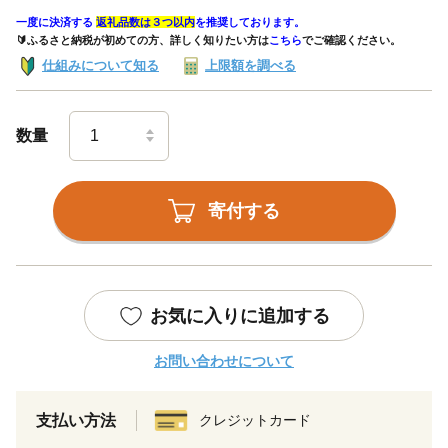
一度に決済する
返礼品数は３つ以内
を推奨しております。
🔰ふるさと納税が初めての方、詳しく知りたい方は
こちら
でご確認ください。
仕組みについて知る
上限額を調べる
数量
寄付する
お気に入りに追加する
お問い合わせについて
支払い方法
クレジットカード