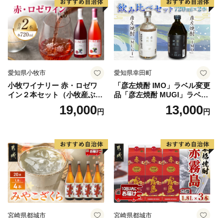
愛知県小牧市
愛知県幸田町
小牧ワイナリー 赤・ロゼワ
「彦左焼酎 IMO」ラベル変更
イン２本セット（小牧産ぶど
品「彦左焼酎 MUGI」ラベル
う100％使用）
変更品 飲み比べ セット 合計
19,000
13,000
円
円
2本 720ml×各1本 25度 焼酎
お酒 麦焼酎 芋焼酎
宮崎県都城市
宮崎県都城市