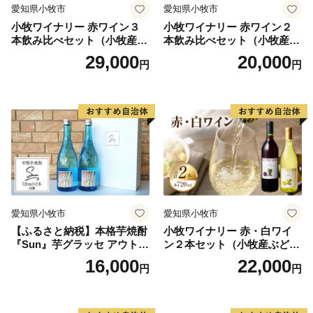
愛知県小牧市
愛知県小牧市
小牧ワイナリー 赤ワイン３
小牧ワイナリー 赤ワイン２
本飲み比べセット（小牧産ぶ
本飲み比べセット（小牧産ぶ
どう100％使用）
どう100％使用）
29,000
20,000
円
円
愛知県小牧市
愛知県小牧市
【ふるさと納税】本格芋焼酎
小牧ワイナリー 赤・白ワイ
『Sun』芋グラッセ アウトド
ン２本セット（小牧産ぶどう
ア ソロキャンプ ベランピン
100％使用）
16,000
22,000
円
円
グ 巣ごもり 就労支援