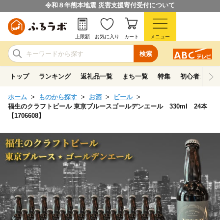
令和８年熊本地震 災害支援寄付受付について
上限額
お気に入り
カート
メニュー
検索
トップ
ランキング
返礼品一覧
まち一覧
特集
初心者ガイド
ホーム
ものから探す
お酒
ビール
福生のクラフトビール 東京ブルースゴールデンエール 330ml 24本
【1706608】