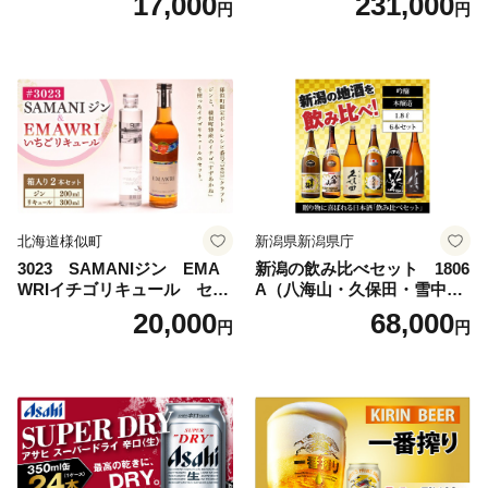
17,000
231,000
円
円
ビール工場〉群馬※沖縄・離
ビール 究極の辛口 酒 お酒 ア
島地域へのお届け不可
ルコール 生ビール Asahi ア
サヒビール スーパードライ s
uper dry 11回 缶ビール 缶 ギ
フト 内祝い 茨城県守谷市 送
料無料
北海道様似町
新潟県新潟県庁
3023 SAMANIジン EMA
新潟の飲み比べセット 1806
WRIイチゴリキュール セッ
A（八海山・久保田・雪中
ト（箱入り）【大人の味 酒
梅・越乃寒梅・かたふね・千
20,000
68,000
円
円
お酒 洋酒 スピリッツ クラフ
代の光）
トジン 国産 sake SAKE gin
GIN liqueur LIQUEUR お酒
セット 詰め合わせ カクテル
ソーダ割り アルコール ロッ
ク ソーダ ジントニック 】