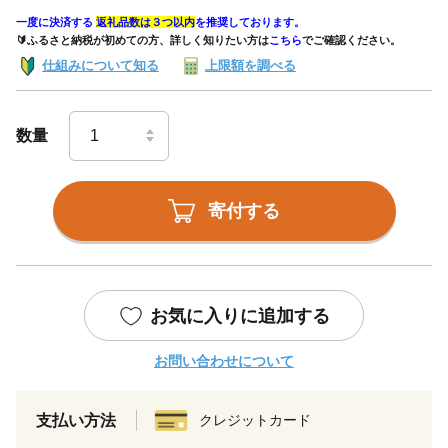
一度に決済する
返礼品数は３つ以内
を推奨しております。
🔰ふるさと納税が初めての方、詳しく知りたい方は
こちら
でご確認ください。
仕組みについて知る
上限額を調べる
数量
寄付する
お気に入りに追加する
お問い合わせについて
支払い方法
クレジットカード