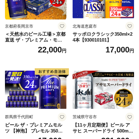
京都府長岡京市
北海道恵庭市
＜天然水のビール工場＞京都
サッポロクラシック350ml×2
直送 ザ・プレミアム・モル
4本【930010101】
ツ 350ml×24本 プレモル [149
22,000
17,000
円
円
5]
群馬県千代田町
茨城県守谷市
ビール ザ・プレミアムモル
【11ヶ月定期便】ビール ア
ツ 【神泡】 プレモル 350ml
サヒ スーパードライ 500ml 2
× 24本 サントリー〈天然水の
4本 1ケース×11ヶ月 | アサヒ