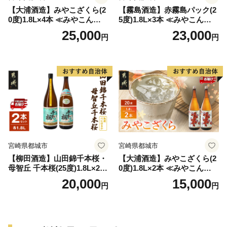
【大浦酒造】みやこざくら(2
【霧島酒造】赤霧島パック(2
0度)1.8L×4本 ≪みやこんじょ
5度)1.8L×3本 ≪みやこんじょ
特急便≫_AD-0771
特急便≫_23-07-K03P-1800-3
25,000
23,000
円
円
-Q
宮崎県都城市
宮崎県都城市
【柳田酒造】山田錦千本桜・
【大浦酒造】みやこざくら(2
母智丘 千本桜(25度)1.8L×2本
0度)1.8L×2本 ≪みやこんじょ
≪みやこんじょ特急便≫_AC
特急便≫_MJ-0771
20,000
15,000
円
円
-0751