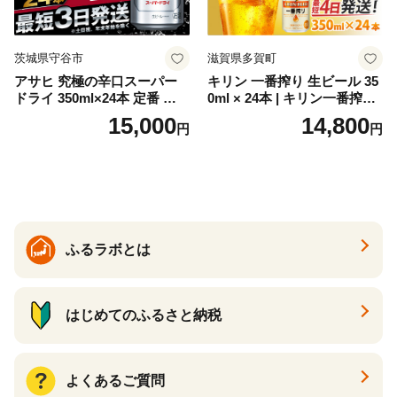
茨城県守谷市
滋賀県多賀町
アサヒ 究極の辛口スーパー
キリン 一番搾り 生ビール 35
ドライ 350ml×24本 定番 ビー
0ml × 24本 | キリン一番搾り
ル 缶ビール 酒 お酒 アルコー
キリンビール 一番搾り ビー
15,000
14,800
円
円
ル 辛口
ル 24缶 きりんいちばんしぼ
り キリン一番搾り びーる 1
ケース 24缶 24本 キリン一番
搾り KIRIN きりん 麒麟 キリ
ン一番搾り いちばんしぼり
キリン一番搾り 父の日 ちち
の日
ふるラボとは
はじめてのふるさと納税
よくあるご質問