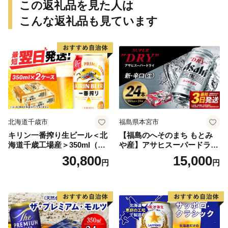
この返礼品を見た人は
こんな返礼品も見ています
北海道千歳市
福島県本宮市
キリン一番搾り生ビール＜北
【福島のへそのまち もとみ
海道千歳工場産＞350ml（24
や産】アサヒスーパードライ
本） 2ケース
350ml×24本 合計8.4L 1ケー
30,800
15,000
円
円
ス アルコール度数5% 缶ビー
ル お酒 ビール アサヒ スーパ
ードライ super dry 24缶 辛
口 送料無料 カメイ 本宮市
【07214-0206】