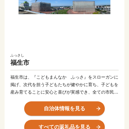
ふっさし
福生市
福生市は、『こどもまんなか ふっさ』をスローガンに
掲げ、次代を担う子どもたちが健やかに育ち、子どもを
産み育てることに安心と喜びが実感でき、全ての市民の
方に「住んでよかった」と思ってもらえる魅力あるまち
づくりを目指しています。また、本市の夏の風物詩であ
自治体情報を見る
る『福生七夕まつり』は、3日間開催しており毎年大盛
況のお祭りです。他にも昔ながらの佇まいを残す和の景
すべての返礼品を見る