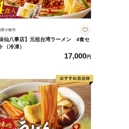
知県小牧市
味仙八事店】元祖台湾ラーメン 4食セ
ト（冷凍）
17,000
円