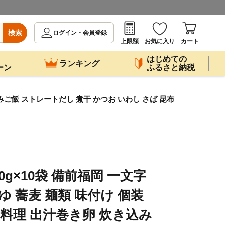
検索
ログイン・会員登録
上限額
お気に入り
カート
はじめての
ランキング
ーン
ふるさと納税
込みご飯 ストレートだし 煮干 かつお いわし さば 昆布
0g×10袋 備前福岡 一文字
ゆ 蕎麦 麺類 味付け 個装
 料理 出汁巻き卵 炊き込み