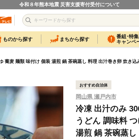
令和８年熊本地震 災害支援寄付受付について
番組･特集
ものから探す
まちから探す
キャンペ
つゆ 蕎麦 麺類 味付け 個装 湯煎 鍋 茶碗蒸し 料理 出汁巻き卵 炊き
おすすめ自治体
岡山県 瀬戸内市
冷凍 出汁のみ 30
うどん 調味料 つ
湯煎 鍋 茶碗蒸し