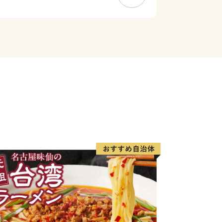
朝日百選にも選ばれた虫明湾での牡蠣の
丘陵地でのピオーネやシャインマスカッ
産地として栄えた市北部の長船町は古く
たび８００年ぶりに里帰りした国宝「山
にも見える複雑な刃紋は多くのファンを
長船刀剣博物館にてこの地で古より受け
鑑賞ください。
った瀬戸内市に是非一度お越しくださ