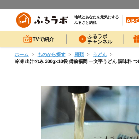
地域とあなたを元気にする
ふるさと納税
ふるラボ
TVで紹介
チャンネル
ホーム
ものから探す
麺類
うどん
冷凍 出汁のみ 300g×10袋 備前福岡 一文字うどん 調味料 