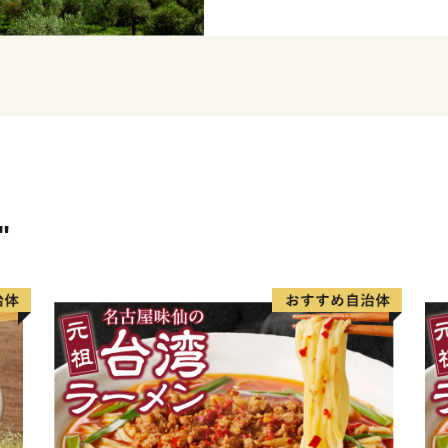
市中部の邑久町では日本の
養殖、水田地帯での稲作、
トの栽培などが盛んです。
鎌倉時代より日本刀の一大
から刀鍛冶が盛んで、この
鳥毛」の山野が燃えるよう
魅了してやみません。備前
"
継がれてきた刀剣文化をご
３町それぞれの魅力が詰ま
い。