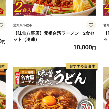
愛知県小牧市
愛
【味仙八事店】元祖台湾ラーメン 2食セ
【
ット（冷凍）
ッ
0
円
10,000
円