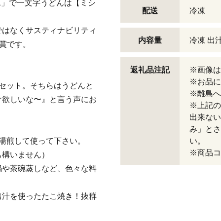
1」で一文字うどんは【ミシ
配送
冷凍
！
ではなくサスティナビリティ
内容量
冷凍 出汁
た賞です。
返礼品注記
※画像は
※お品に
セット。そちらはうどんと
※離島へ
け欲しいな〜』と言う声にお
※上記の
出来ない
み」とさ
湯煎して使って下さい。
い。
※商品コー
も構いません）
鍋や茶碗蒸しなど、色々な料
出汁を使ったたこ焼き！抜群