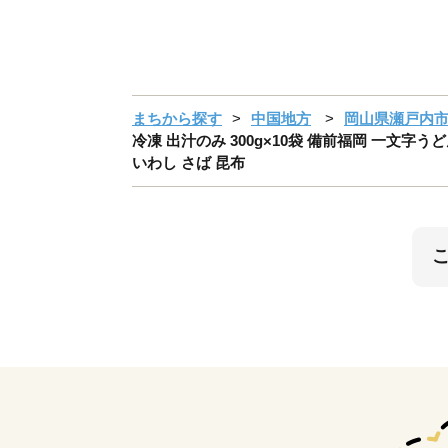
まちから探す
中国地方
岡山県瀬戸内
冷凍 出汁のみ 300g×10袋 備前福岡 一文字う
いわし さば 昆布