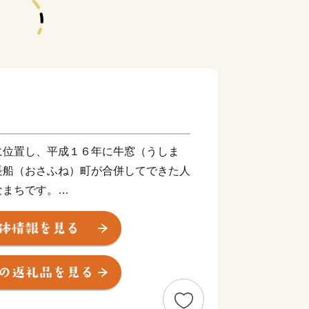
に位置し、平成１６年に牛窓（うしま
長船（おさふね）町が合併してできた人
なまちです。
港地として栄えた古い街並みが残る市南
が訪れる風光明媚な港町です。牛窓オリ
内海の美しい眺めと優しい潮風は来訪者
う。