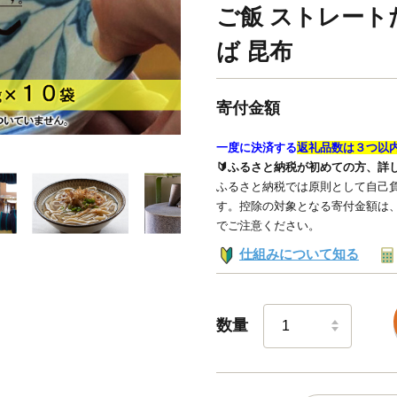
ご飯 ストレートだ
ば 昆布
寄付金額
一度に決済する
返礼品数は３つ以
🔰ふるさと納税が初めての方、詳
ふるさと納税では原則として自己負
す。控除の対象となる寄付金額は
でご注意ください。
仕組みについて知る
数量