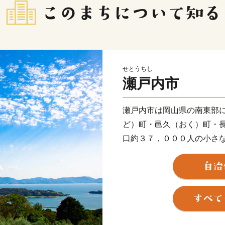
せとうちし
瀬戸内市
瀬戸内市は岡山県の南東部
ど）町・邑久（おく）町・
口約３７，０００人の小さ
江戸時代に朝鮮通信使の寄
部の牛窓町は多くの観光客
ーブ園の高台から望む瀬戸
の心を癒してくれるでしょ