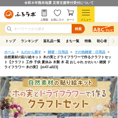
令和８年熊本地震 災害支援寄付受付について
上限額
お気に入り
カート
メニュー
検索
トップ
ランキング
返礼品一覧
まち一覧
特集
初心者ガイド
ホーム
ものから探す
雑貨・日用品
その他雑貨・日用品
自然素材の貼り絵キット 木の実とドライフラワーで作るクラフトセッ
ト【クラフト 工作 子供 夏休み 木製 木 花 おしゃれ かわいい 雑貨 ド
ライフラワー 木の実】 [m47-a023]