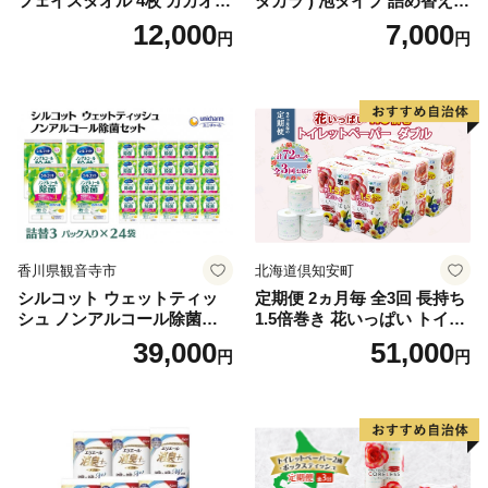
フェイスタオル 4枚 カカオ
ダカラ ) 泡タイプ 詰め替え 4
【タオル 泉州タオル 吸水 普
40ml×4袋 ボディーソープ 泡
12,000
7,000
円
円
段使い 無地 シンプル 日用品
ボディソープ 泡 日用品 消耗
ふわふわ ふかふか 家族 たお
品 バス用品 大容量 いい 匂い
る 一人暮らし】
ボディ 保湿 LION ライオン
泡石鹸 石鹸 兵庫 兵庫県 小野
市
香川県観音寺市
北海道倶知安町
シルコット ウェットティッ
定期便 2ヵ月毎 全3回 長持ち
シュ ノンアルコール除菌詰
1.5倍巻き 花いっぱい トイレ
替（43枚×3P）×24袋 日用品
ットペーパー ダブル 45ｍ 計
39,000
51,000
円
円
おもちゃ 拭き取り 手拭き 外
72ロール 全18種 花柄 プリン
出時 お出かけ時 食事前 緑茶
ト ハーブ 香り付き 日本製 ま
カテキン配合
とめ買い 防災 常備品 ペーパ
ー 消耗品 備蓄 送料無料 北海
道 倶知安町 日用品