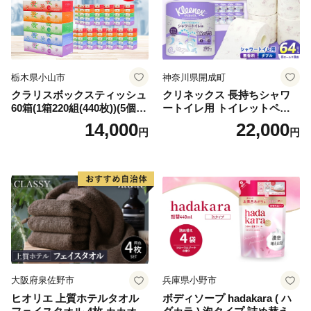
栃木県小山市
神奈川県開成町
クラリスボックスティッシュ
クリネックス 長持ちシャワ
60箱(1箱220組(440枚))(5個入
ートイレ用 トイレットペー
り×12セット)【1256759】
パー（ダブル）64ロール(8ロ
14,000
22,000
円
円
ール×8パック) 開成町 トイレ
ットペーパーダブル 日用品
国産 新生活 ダブル SDGs 備
蓄 防災 エコ 消耗品 生活雑貨
生活用品 無香料 トイレット
ペーパー ダブル といれっと
ぺーぱー トイレ クレシア ト
イレットペーパー [BDBH002
-1]
大阪府泉佐野市
兵庫県小野市
ヒオリエ 上質ホテルタオル
ボディソープ hadakara ( ハ