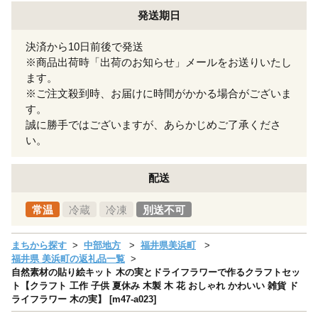
発送期日
決済から10日前後で発送
※商品出荷時「出荷のお知らせ」メールをお送りいたし
ます。
※ご注文殺到時、お届けに時間がかかる場合がございま
す。
誠に勝手ではございますが、あらかじめご了承くださ
い。
配送
常温
冷蔵
冷凍
別送不可
まちから探す
中部地方
福井県美浜町
福井県 美浜町の返礼品一覧
自然素材の貼り絵キット 木の実とドライフラワーで作るクラフトセッ
ト【クラフト 工作 子供 夏休み 木製 木 花 おしゃれ かわいい 雑貨 ド
ライフラワー 木の実】 [m47-a023]