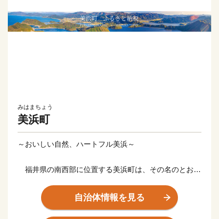
みはまちょう
美浜町
～おいしい自然、ハートフル美浜～
福井県の南西部に位置する美浜町は、その名のとおり
美しい海岸を有する町です。特に「水晶浜」は、日本海
の澄んだ水と、きめ細やかな白い砂浜が広がり、「日本
自治体情報を見る
の水浴場88選」に選ばれています。また、「三方五湖」