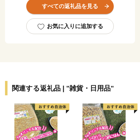
は若狭湾国定公園を代表する景勝地で、平成17年にラム
すべての返礼品を見る
サール条約登録湿地に認定されました。
名物は「鯖のへしこ(ヌカ漬け）」で、お惣菜にも酒
お気に入りに追加する
の肴にもなるため全国にファンがいます。平成17年に
「へしこの町」を宣言し商標登録。現在、さまざまな団
体や企業が独自の味を追求しています。美しい自然とお
いしい自然、そしてハートフルな人々に会いに、ぜひ一
度お越しください。
美浜町ふるさと納税に関するお問合せは下記までお願い
関連する返礼品 | "雑貨・日用品"
します。
================================
福井県美浜町町ふるさと納税サポートセンター
受付時間 9：30～17:30 (土日祝日・12/29～1/3休み)
TEL 050-5527-0887
メール furusato@town-mihama-fukui.com
================================