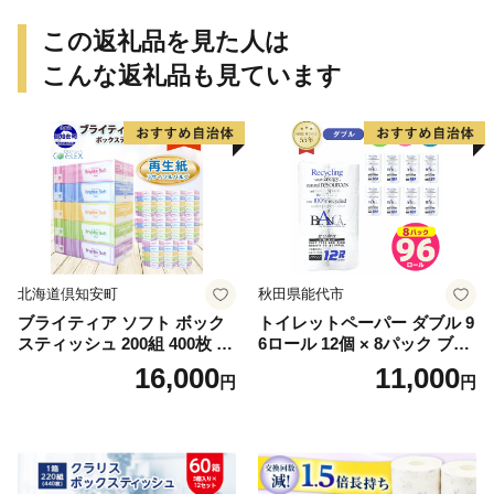
この返礼品を見た人は
こんな返礼品も見ています
北海道倶知安町
秋田県能代市
ブライティア ソフト ボック
トイレットペーパー ダブル 9
スティッシュ 200組 400枚 60
6ロール 12個 × 8パック ブラ
箱 日本製 まとめ買い ティッ
ンカ 再生紙 100％ 芯あり 日
16,000
11,000
円
円
シュ リサイクル 長持 防災 常
用品 消耗品 無香料 生活用品
備品 日用雑貨 消耗品 生活必
備蓄 秋田県 能代市 送料無料
需品 備蓄 ペーパー 紙 北海道
《能代製紙》
倶知安町 日用品