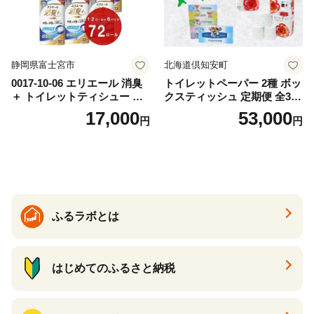
静岡県富士宮市
北海道倶知安町
0017-10-06 エリエール 消臭
トイレットペーパー 2種 ボッ
＋ トイレットティシュー し
クスティッシュ 定期便 全3
っかり香るフレッシュクリア
回 日本製 まとめ買い 防災
17,000
53,000
円
円
の香り ダブル 12ロール×6パ
常備品 日用雑貨 消耗品 生活
ック 72ロール 25m トイレ
必需品 大容量 備蓄 リサイク
ットペーパー パルプ100％ 消
ル ティッシュ ペーパー まと
臭 防臭 日用品 消耗品 備蓄
め買い 雑貨 倶知安町
ふるラボとは
はじめてのふるさと納税