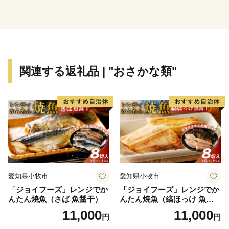
す。
関連する返礼品 | "おさかな類"
愛知県小牧市
愛知県小牧市
「ジョイフーズ」レンジでか
「ジョイフーズ」レンジでか
んたん焼魚（さば 魚醤干）
んたん焼魚（縞ほっけ 魚醤
干）
11,000
11,000
円
円