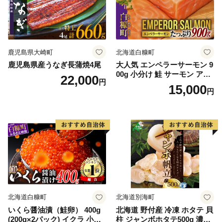
鹿児島県大崎町
北海道白糠町
鹿児島県産うなぎ長蒲焼4尾
大人気 エンペラーサーモン 9
00g 小分け 鮭 サーモン アト
22,000
円
ランティックサーモン 水産
15,000
円
庁長官賞 受賞 さけ シャケ し
ゃけ sake カルパッチョ ソテ
ー レアステーキ 人気 高級 大
満足 美味しい 贈答 生食用 刺
身 お刺身 刺し身 魚介類 海鮮
冷凍 厚切り 薄切り ふるさと
納税 ふるさとチョイス チョ
イス 北海道 白糠町
北海道白糠町
北海道別海町
いくら醤油漬（鮭卵） 400g
北海道 野付産 冷凍 ホタテ 貝
(200g×2パック) イクラ 小分
柱 ジャンボホタテ500g 濃厚