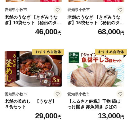
愛知県小牧市
愛知県小牧市
老舗のうなぎ 【きざみうな
老舗のうなぎ 【きざみうな
ぎ】10袋セット（秘伝のタレ
ぎ】15袋セット（秘伝のタレ
付）
付）
46,000
68,000
円
円
愛知県小牧市
愛知県小牧市
老舗の釜めし 【うなぎ】
【ふるさと納税】干物 縞ほ
３食セット
っけ開き 赤魚開き さばの開
き 魚醤干し 3種 セット 詰め
29,000
13,000
円
円
合わせ 魚 おかず 肉厚 おいし
い さば 赤魚 縞ホッケ ジョイ
フーズ 魚貝類 お取り寄せ お