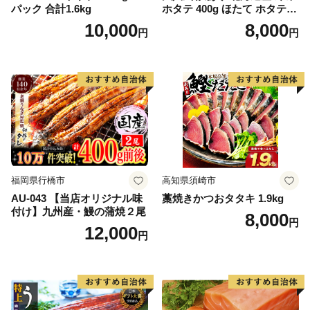
パック 合計1.6kg
ホタテ 400g ほたて ホタテ
帆立 貝柱 海鮮 魚介類 刺身
10,000
8,000
円
円
大粒 天然 海鮮 ランキング 大
人気 人気 おすすめ 訳あり ）
福岡県行橋市
高知県須崎市
AU-043 【当店オリジナル味
藁焼きかつおタタキ 1.9kg
付け】九州産・鰻の蒲焼２尾
8,000
円
12,000
円