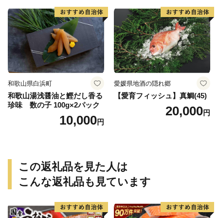
取り寄せグルメ 魚醤 ナンプ
ラー 愛知県 小牧市 冷凍 送料
無料
和歌山県白浜町
愛媛県地酒の隠れ郷
和歌山湯浅醤油と鰹だし香る
【愛育フィッシュ】真鯛(45)
珍味 数の子 100g×2パック
20,000
円
10,000
円
この返礼品を見た人は
こんな返礼品も見ています