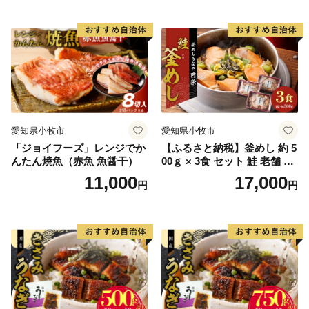
愛知県小牧市
愛知県小牧市
「ジョイフーズ」レンジでか
【ふるさと納税】釜めし 約 5
んたん焼魚（赤魚 魚醤干）
00ｇ × 3食 セット 鮭 老舗 急
速冷凍 レンチン 時短 簡単調
11,000
17,000
円
円
理 食品 加工品 海鮮 手作り
ほくほく ご飯 お弁当 おにぎ
り お茶漬け お取り寄せ お取
り寄せグルメ 愛知県 小牧市
送料無料