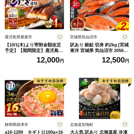
鹿児島県鹿屋市
宮城県気仙沼市
【10/1(木)より寄附金額改定
訳あり 銀鮭 切身 約2kg [宮城
予定】【期間限定】鹿児島県
東洋 宮城県 気仙沼市 205649
大隅産うなぎ蒲焼4尾（400
91] 鮭 魚介類 海鮮 訳アリ 規
12,000
12,500
円
円
g） KN007-023
格外 不揃い さけ サケ 鮭切身
シャケ 切り身 冷凍 家庭用 お
かず 弁当 支援 サーモン 銀鮭
切り身 魚 わけあり
静岡県焼津市
北海道別海町
a10-1289 ネギトロ100g×16
大人気 訳あり 北海道産 冷凍