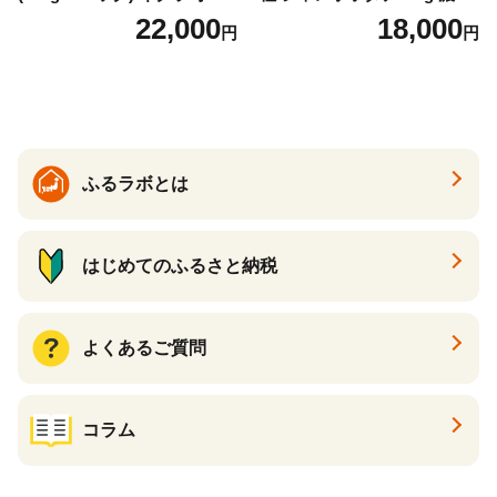
け いくら醤油漬 鮭いくら い
な旨味と甘み （ほたて ホタ
22,000
18,000
円
円
くら醤油漬け 鮭 鮭卵 ikura
テ 帆立 貝柱 ホタテ貝柱 大玉
醤油いくら 冷凍いくら いく
大粒 北海道 別海 野付 ふるさ
ら北海道 醤油鮭いくら 人気
と納税）
大好評品 北海道 白糠町
ふるラボとは
はじめてのふるさと納税
よくあるご質問
コラム