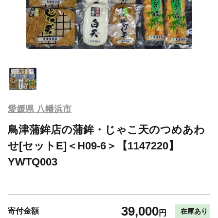
愛媛県 八幡浜市
鳥津蒲鉾店の蒲鉾・じゃこ天のつめあわ
せ[セットE]＜H09-6＞【1147220】
YWTQ003
39,000
寄付金額
在庫あり
円