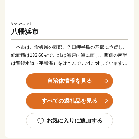
やわたはまし
八幡浜市
本市は、愛媛県の西部、佐田岬半島の基部に位置し、
総面積は132.68㎢で、北は瀬戸内海に面し、西側の南半
は豊後水道（宇和海）をはさんで九州に対しています。
海岸線はリアス式海岸を形成しており、急斜面が海岸に
迫る地形で平坦地が少なく、岬と入り江が交錯した風光
自治体情報を見る
明媚な景観をなしています。
すべての返礼品を見る
みかん栽培は、明治の中頃から始まったといわれ、
100年の歴史を有するとともに、その品質の良さは全国
的に有名です。また、トロール漁業を核とする水産業も
お気に入りに追加する
盛んで、西日本有数の水揚高を誇る水産市場は、大消費
地への水産物供給基地として重要な役割を果たしていま