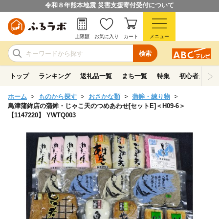
令和８年熊本地震 災害支援寄付受付について
上限額
お気に入り
カート
メニュー
検索
トップ
ランキング
返礼品一覧
まち一覧
特集
初心者ガイド
ホーム
ものから探す
おさかな類
蒲鉾・練り物
鳥津蒲鉾店の蒲鉾・じゃこ天のつめあわせ[セットE]＜H09-6＞
【1147220】 YWTQ003