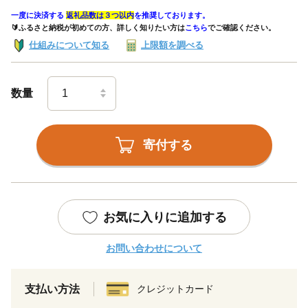
一度に決済する
返礼品数は３つ以内
を推奨しております。
🔰ふるさと納税が初めての方、詳しく知りたい方は
こちら
でご確認ください。
仕組みについて知る
上限額を調べる
数量
寄付する
お気に入りに追加する
お問い合わせについて
支払い方法
クレジットカード