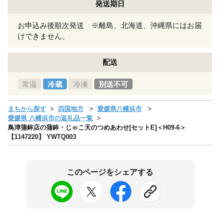
発送期日
お申込み後順次発送 ※離島、北海道、沖縄県にはお届
けできません。
配送
常温
冷蔵
冷凍
別送不可
まちから探す
四国地方
愛媛県八幡浜市
愛媛県 八幡浜市の返礼品一覧
鳥津蒲鉾店の蒲鉾・じゃこ天のつめあわせ[セットE]＜H09-6＞
【1147220】 YWTQ003
このページをシェアする