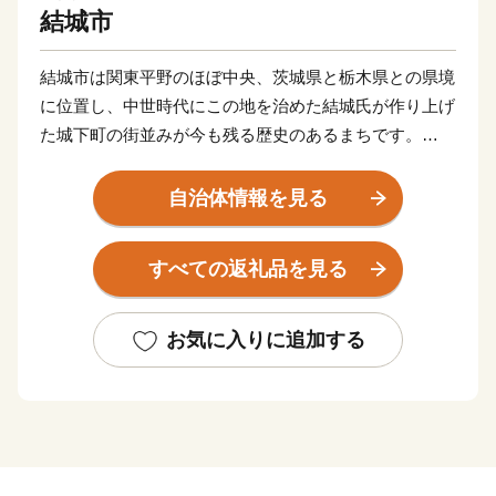
結城市
結城市は関東平野のほぼ中央、茨城県と栃木県との県境
に位置し、中世時代にこの地を治めた結城氏が作り上げ
た城下町の街並みが今も残る歴史のあるまちです。
市域の南部は関東平野のなかでも比較的安定した農業地
自治体情報を見る
域であり、米穀はもとより、首都圏の生鮮野菜供給地と
して，白菜・レタス・トマト・トウモロコシなどの露地
すべての返礼品を見る
野菜等多くの農産物が生産されています。
日本最古の絹織物と言われる結城紬の産地としても知ら
お気に入りに追加する
れ、糸つむぎ・絣くくり・地機織りの3工程は昭和31年
に「国重要無形文化財」に、平成22年には「ユネスコ無
形文化遺産」に登録され、日本が世界に誇る技術として
認められました。