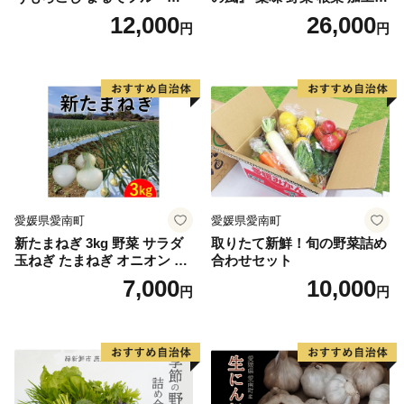
ツ！最高糖度25度超え 生で
品
12,000
26,000
円
円
甘い、茹でて美味い！ 黄色
とうもろこし 「桃太郎コー
ン」約4kg（8〜12本入り）
野菜
愛媛県愛南町
愛媛県愛南町
新たまねぎ 3kg 野菜 サラダ
取りたて新鮮！旬の野菜詰め
玉ねぎ たまねぎ オニオン シ
合わせセット
ルクオニオン スープ 煮物 カ
7,000
10,000
円
円
レー 甘い 美味しい サイズ M
L 国産 常温 送料無料 愛南町
青果市場 愛媛県 発送:11月上
旬～