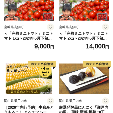
宮崎県高鍋町
宮崎県高鍋町
＜「完熟ミニトマト」ミニト
＜「完熟ミニトマト」ミニト
マト 1kg＞2024年5月下旬迄
マト 2kg＞2024年5月下旬迄
に順次出荷 野菜ソムリエサ
に順次出荷 野菜ソムリエサ
9,000
14,000
円
円
ミット アルル・リリカ共に
ミット アルル・リリカ共に
銀賞受賞！！(2023年11月開
銀賞受賞！！(2023年11月開
催)1回食べてみらんね？宮崎
催)1回食べてみらんね？宮崎
県 高鍋町産 産地直送 有機肥
県 高鍋町産 産地直送 有機肥
料使用 高糖度 西森農園
料使用 高糖度 西森農園
岡山県瀬戸内市
岡山県瀬戸内市
［2026年先行予約］牛窓産と
厳選発酵黒にんにく『瀬戸内
うもろこし まるでフルー
の風』 薬味 野菜 根菜 加工食