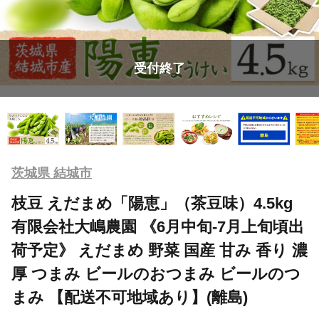
受付終了
茨城県 結城市
枝豆 えだまめ「陽恵」（茶豆味）4.5kg
有限会社大嶋農園 《6月中旬-7月上旬頃出
荷予定》 えだまめ 野菜 国産 甘み 香り 濃
厚 つまみ ビールのおつまみ ビールのつ
まみ 【配送不可地域あり】(離島)