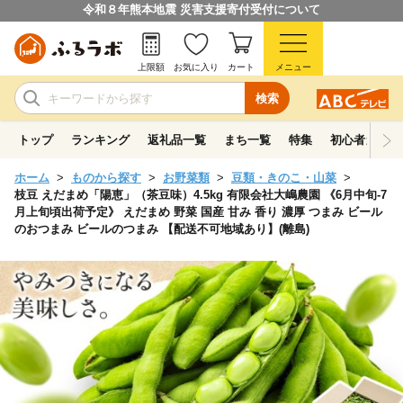
令和８年熊本地震 災害支援寄付受付について
上限額
お気に入り
カート
メニュー
検索
トップ
ランキング
返礼品一覧
まち一覧
特集
初心者ガイド
ホーム
ものから探す
お野菜類
豆類・きのこ・山菜
枝豆 えだまめ「陽恵」（茶豆味）4.5kg 有限会社大嶋農園 《6月中旬-7
月上旬頃出荷予定》 えだまめ 野菜 国産 甘み 香り 濃厚 つまみ ビール
のおつまみ ビールのつまみ 【配送不可地域あり】(離島)