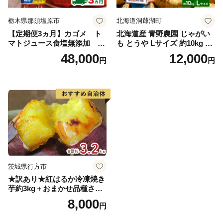
栃木県那須塩原市
北海道洞爺湖町
【定期便3ヵ月】カゴメ ト
北海道産 青野農園 じゃがい
マトジュース食塩無添加 72
も とうや Lサイズ 約10kg 20
0ml PET×15本 1ケース 毎月
26年10月初旬～12月下旬頃お
48,000
12,000
円
円
届く 3ヵ月 3回コース ns001-
届け 先行予約 北海道 ジャガ
005 【 KAGOME 野菜ジュー
イモ トウヤ 馬鈴薯 ポテト 芋
ス 】
いも イモ 黄色 旬 野菜 農作
物 産地直送 お取り寄せ 国産
茨城県行方市
★訳あり★紅はるか冷凍焼き
芋約3kg＋おまかせ品種さつ
まいも 合計約3.2kg｜さつ
8,000
円
まいも サツマイモ さつま芋
焼き芋 やきいも 冷凍 冷凍焼