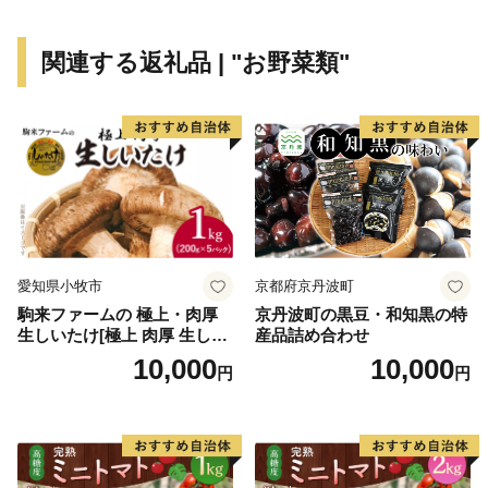
関連する返礼品 | "お野菜類"
愛知県小牧市
京都府京丹波町
駒来ファームの 極上・肉厚
京丹波町の黒豆・和知黒の特
生しいたけ[極上 肉厚 生しい
産品詰め合わせ
たけ 生シイタケ 生椎茸 安心
10,000
10,000
円
円
安全 国産 採れたて 新鮮 きの
こ 野菜]