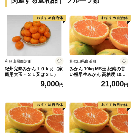
関連する返礼品 | "フルーツ類"
和歌山県白浜町
和歌山県白浜町
紀州完熟みかん１０ｋｇ（家
みかん 10kg MS玉 紀南の甘
庭用大玉・２Ｌ又は３Ｌ）
い極早生みかん 高糖度 10月
以降発送 マルチ被覆栽培
9,000
21,000
円
円