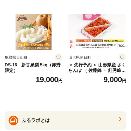
ェリー フルーツ 果物 果物類
ん みかん mikan 蜜柑 ミカン
仁木町 仁木 [松山商店]
土佐文旦 家庭用 産地直送 国
産 農家直送 期間限定 特産品
サイズミックス くらもとフ
ァーム 愛南町 愛媛県
鳥取県大山町
山形県朝日町
DS-16 新甘泉梨 5kg（赤秀
＜ 先行予約 ＞ 山形県産 さく
限定）
らんぼ （ 佐藤錦 ・ 紅秀峰
） ご家庭用 M以上 700g 【20
19,000
9,000
円
円
26年6月下旬から7月上旬発
送】 山形県 果物 フルーツ 初
夏 夏 送料無料
ふるラボとは