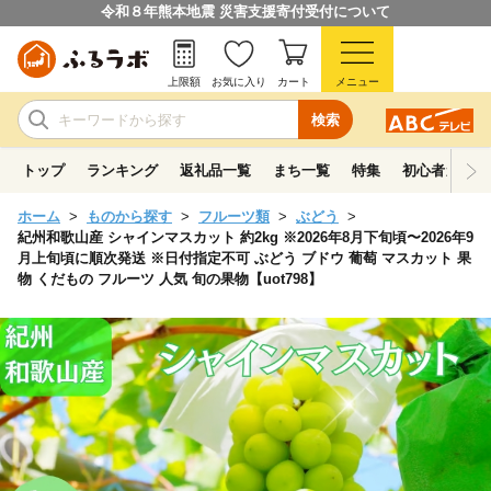
令和８年熊本地震 災害支援寄付受付について
上限額
お気に入り
カート
メニュー
検索
トップ
ランキング
返礼品一覧
まち一覧
特集
初心者ガイド
ホーム
ものから探す
フルーツ類
ぶどう
紀州和歌山産 シャインマスカット 約2kg ※2026年8月下旬頃〜2026年9
月上旬頃に順次発送 ※日付指定不可 ぶどう ブドウ 葡萄 マスカット 果
物 くだもの フルーツ 人気 旬の果物【uot798】