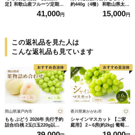
定】和歌山産フルーツ定期
約440g（4種） 和歌山県太地
便！人気の桃とぶどう三昧
町 くじら クジラ 鯨 赤肉 竜
41,000
15,000
円
円
桃 ピオーネ シャインマスカ
田揚げ ベーコン
ット
この返礼品を見た人は
こんな返礼品も見ています
岡山県瀬戸内市
香川県東かがわ市
もも ぶどう 2026年 先行予約
シャインマスカット 【ご家
詰合/白桃 2玉(1玉220g以
庭用】 2～6房(約2kg) 葡萄 ぶ
上)・シャインマスカット 晴
どう ブドウ フルーツ 果物 く
39,000
19,000