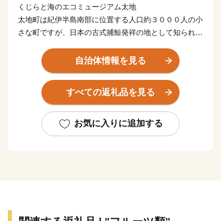
くじらと海のエコミュージアム太地
太地町は紀伊半島南部に位置する人口約３０００人の小
さな町ですが、日本の古式捕鯨発祥の地として知られて
います。かつては、町民の大多数が捕鯨や捕鯨関係の仕
事に従事し、活況を呈していました。
自治体情報を見る
しかし、捕鯨禁止後は水産業の衰退が著しく、待ちは鯨
を中心とした観光に力を入れ、くじらの博物館をはじ
すべての返礼品を見る
め、古式捕鯨時代の施設を整備し町の活性化に努めてい
ます。太地町には、くじらの博物館のほか、郷土が生ん
だ画家、石垣栄太郎氏の絵画を展示した石垣記念館や、
お気に入りに追加する
落合博満野球記念館など文化施設も充実し、文化の薫り
高い町でもあります。