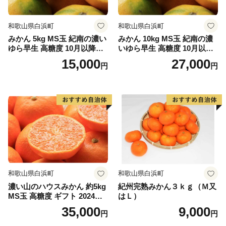
和歌山県白浜町
和歌山県白浜町
みかん 5kg MS玉 紀南の濃い
みかん 10kg MS玉 紀南の濃
ゆら早生 高糖度 10月以降発
いゆら早生 高糖度 10月以降
送 マルチ被覆栽培
発送 マルチ被覆栽培
15,000
27,000
円
円
和歌山県白浜町
和歌山県白浜町
濃い山のハウスみかん 約5kg
紀州完熟みかん３ｋｇ（Ｍ又
MS玉 高糖度 ギフト 2024年7
はＬ）
月以降発送分
35,000
9,000
円
円