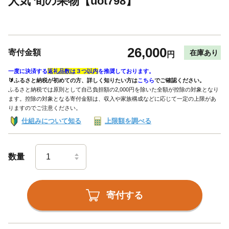
人気 旬の果物【uot798】
26,000
寄付金額
在庫あり
円
一度に決済する
返礼品数は３つ以内
を推奨しております。
🔰ふるさと納税が初めての方、詳しく知りたい方は
こちら
でご確認ください。
ふるさと納税では原則として自己負担額の2,000円を除いた全額が控除の対象となり
ます。控除の対象となる寄付金額は、収入や家族構成などに応じて一定の上限があ
りますのでご注意ください。
仕組みについて知る
上限額を調べる
数量
寄付する