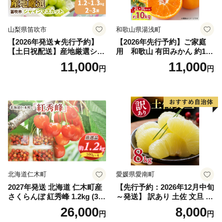
山梨県笛吹市
和歌山県湯浅町
【2026年発送★先行予約】
【2026年先行予約】ご家庭
【土日祝配送】産地厳選シャ
用 和歌山 有田みかん 約10k
インマスカット1.2kg～1.3kg
g (2L、3Lサイズ)【湯浅町】
11,000
11,000
円
円
（2房～3房）※沖縄・離島配
_ZJ6079
送不可※ 106-003-sku02-26y
｜シャインマスカット 発送
笛吹市 山梨県 フルーツ 果物
ぶどう 葡萄 大粒 シャインマ
スカット おすすめ シャイン
マスカット 贈答 ギフト 産地
笛吹市 シャインマスカット
笛吹 葡萄 国産 ぶどう 人気
国産 1.2kg 先行｜
北海道仁木町
愛媛県愛南町
2027年発送 北海道 仁木町産
【先行予約：2026年12月中旬
さくらんぼ 紅秀峰 1.2kg (300
～発送】 訳あり 土佐 文旦 8k
g×4パック) Lサイズ以上 旬
g (Mサイズ以上サイズミック
26,000
8,000
円
円
桜桃 産地直送 サクランボ チ
ス) 8000円 わけあり ぶんた