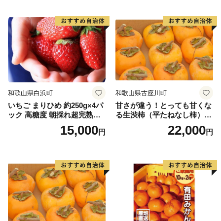
和歌山県白浜町
和歌山県古座川町
いちご まりひめ 約250g×4パ
甘さが違う！とっても甘くな
ック 高糖度 朝採れ超完熟ま
る生渋柿（平たねなし柿）吊
りひめ 1月以降発送分
るし柿用 T字枝or吊るしクリ
15,000
22,000
円
円
ップ付約4.5～5kg 約24～30
個＜2026年10月中旬～順次発
送＞-Ted【art016B】