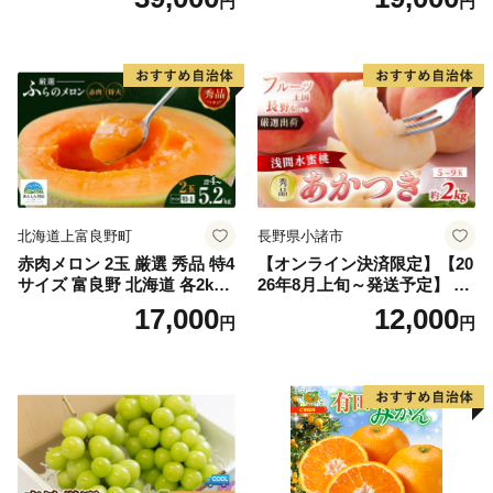
円
円
王 2房(1房480g以上) 化粧箱
だもの 果実 旬の果物 旬のフ
入り 岡山県産 国産 フルーツ
ルーツ 香川 香川県 東かがわ
果物 ギフト
市
北海道上富良野町
長野県小諸市
赤肉メロン 2玉 厳選 秀品 特4
【オンライン決済限定】【20
サイズ 富良野 北海道 各2kg
26年8月上旬～発送予定】 先
～2.6kg 2玉 セット ファーム
行予約 「浅間水蜜桃プレミ
17,000
12,000
円
円
富良野 メロン めろん 果物 く
アム」 もも あかつき 秀品 約
だもの フルーツ デザート 旬
2kg 5～9玉 贈答品 ふるさと
の果物 旬のフルーツ
納税 果物 桃 フルーツ モモ
果肉 長野県産 小諸市