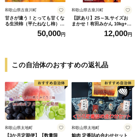
和歌山県古座川町
和歌山県古座川町
甘さが違う！とっても甘くな
【訳あり】2S～3Lサイズお
る生渋柿（平たねなし柿）吊
まかせ！有田みかん 10kg+2k
るし柿用 T字枝or吊るしクリ
g保証分 11月から12月下旬ま
50,000
12,000
円
円
ップ付約14.5～15kg 約60～
でに順次発送致します。 / 訳
90個＜2026年10月中旬～11
ありみかん 有田みかん みか
月上旬ごろ順次発送＞Ted【a
ん ミカン 蜜柑 柑橘 温州みか
rt015B】
ん 和歌山 ご家庭用
この自治体のおすすめの返礼品
和歌山県太地町
和歌山県太地町
【3か月定期便】【数量限
鯨肉 定番詰め合わせセット