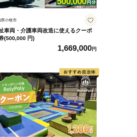
させていただくことがあります。
の配信又は資料の郵送停止等のご希望が
知県小牧市
urusato@city-awara.com)まで
祉車両・介護車両改造に使えるクーポ
(500,000 円)
1,669,000
円