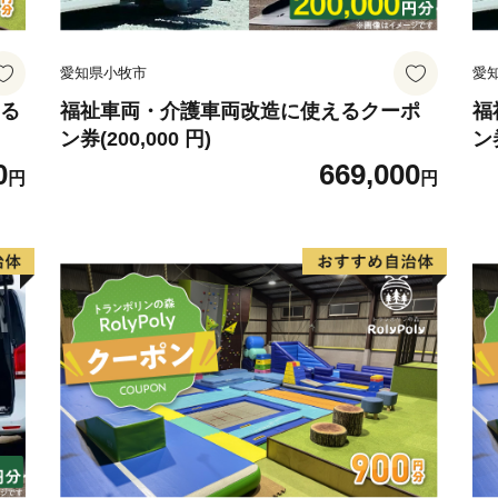
フレット等の資料の郵送を
御不明な点や、電子メール
愛知県小牧市
愛
ございましたら、ふるさと納税担当(f
ご連絡ください。
える
福祉車両・介護車両改造に使えるクーポ
福
ン券(200,000 円)
ン券
0
669,000
円
円