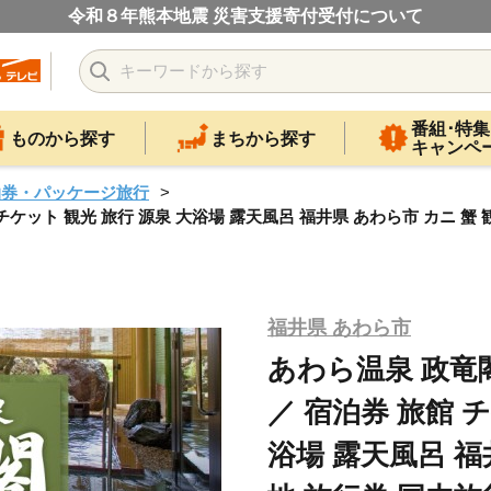
令和８年熊本地震 災害支援寄付受付について
番組･特集
ものから探す
まちから探す
キャンペ
泊券・パッケージ旅行
 チケット 観光 旅行 源泉 大浴場 露天風呂 福井県 あわら市 カニ 蟹 観
福井県 あわら市
あわら温泉 政竜閣 
／ 宿泊券 旅館 
浴場 露天風呂 福