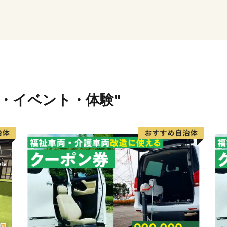
これがあわらの普通で「ふ
よそから見たらとても豊か
みなさん、あわららしい贅
そして、どうぞ感じてみて
ここはあわら市、幸福な福
行・イベント・体験"
〈プライバシーポリシー（
お客様からいただいた個人
し、関係法令で定められた
したりすることはございま
情報は、商品の発送、事務
に関する報告、あわら市が
ト情報の提供及びあわら市
に使用させていただき、そ