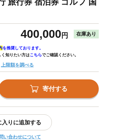
行 旅行券 宿泊券 ゴルフ 国
400,000
在庫あり
円
内
を推奨しております。
しく知りたい方は
こちら
でご確認ください。
上限額を調べる
寄付する
に入りに追加する
問い合わせについて