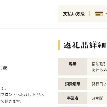
支払い方法
容量
宿泊割引券
可能
あわら温
消費期限
発行日よ
ます。
にフロントへお渡し下さい。
事業者
政竜閣
せて頂きます。