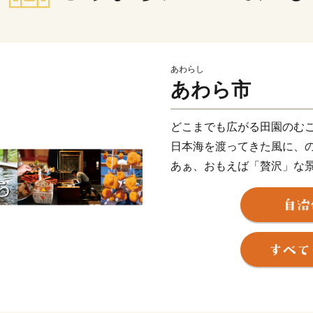
あわらし
あわら市
どこまでも広がる田園のむ
日本海を渡ってきた風に、
あぁ、おもえば「贅沢」な
食卓にはいつも、海の幸、
こんやのお風呂は、どの温
あぁ、これって「贅沢」な
おはよう。いい天気やの。
みんなが声をかけあって、