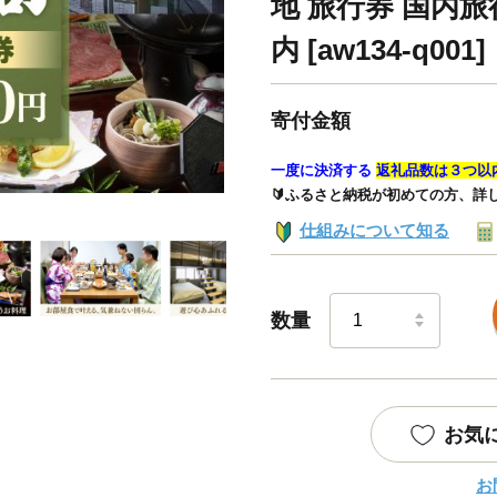
地 旅行券 国内旅
内 [aw134-q001]
寄付金額
一度に決済する
返礼品数は３つ以
🔰ふるさと納税が初めての方、詳
仕組みについて知る
数量
お気
お