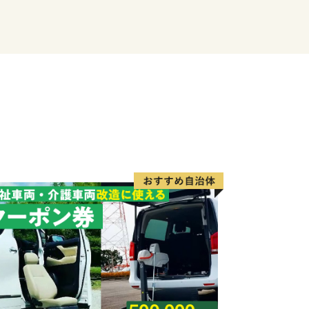
だん」だけど、
で「贅沢」かもしれない。
沢を見つけてください。
ください。
井県にあるちょっと贅沢なまちです。
個人情報保護方針）について〉
情報は、あわら市が責任をもって管理
場合を除き、第三者に譲渡したり、提供
せん。なお、お客様からいただいた個人
連絡、いただいたふるさと納税の使い道
主催・出展するふるさと納税関連イベン
のふるさと納税に関する情報提供のため
の手段として、電子メールの配信やパン