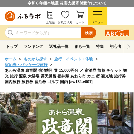
令和８年熊本地震 災害支援寄付受付について
上限額
お気に入り
カート
メニュー
検索
トップ
ランキング
返礼品一覧
まち一覧
特集
初心者ガイド
ホーム
ものから探す
旅行・イベント・体験
宿泊券・パッケージ旅行
あわら温泉 政竜閣 宿泊割引券 15,000円分 ／ 宿泊券 旅館 チケット 観
光 旅行 源泉 大浴場 露天風呂 福井県 あわら市 カニ 蟹 観光地 旅行券
国内旅行 旅行券 宿泊券 ゴルフ 国内 [aw134-e001]