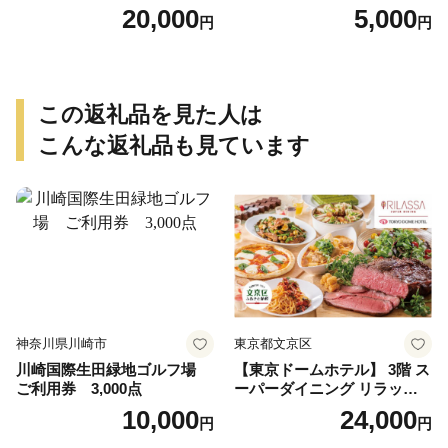
円）
20,000
5,000
円
円
この返礼品を見た人は
こんな返礼品も見ています
神奈川県川崎市
東京都文京区
川崎国際生田緑地ゴルフ場
【東京ドームホテル】 3階 ス
ご利用券 3,000点
ーパーダイニング リラッサ
ランチブッフェ お食事券 大
10,000
24,000
円
円
人1名様分 関東 東京 ご利用
券 ランチ 昼食 食事券 レスト