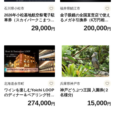
石川県小松市
福井県鯖江市
2026年小松基地航空祭電子駐
金子眼鏡の全国直営店で使え
車券（スカイパークこまつ
るメガネ引換券（6万円相
翼） 駐車場 シャトルバスの
当） Platinum
29,000
200,000
円
円
りばすぐ 石川県 小松市
北海道余市町
兵庫県神戸市
ワインを楽しむYoichi LOOP
神戸どうぶつ王国 入園券(２
のディナー＆ペアリング付宿
名様分)
泊プラン＜デラックスツイン
274,000
15,000
円
円
＞