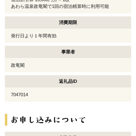
あわら温泉政竜閣で1回の宿泊精算時に利用可能
消費期限
発行日より１年間有効
事業者
政竜閣
返礼品ID
7047014