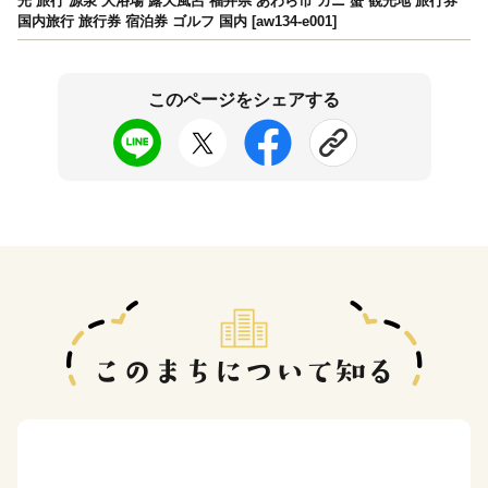
光 旅行 源泉 大浴場 露天風呂 福井県 あわら市 カニ 蟹 観光地 旅行券
国内旅行 旅行券 宿泊券 ゴルフ 国内 [aw134-e001]
このページをシェアする