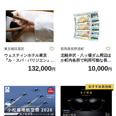
ラン ブッフェ 東京都 お食事
券
東京都目黒区
群馬県長野原町
ウェスティンホテル東京
北軽井沢・八ッ場ダム周辺ほ
『ル・スパ・パリジエン』選
か町内各所で利用可能な長野
べるボディセラピー90分/1名
原町ふるさと感謝券（3,000
132,000
10,000
円
円
円分）【トラベル 観光 旅行
お土産 群馬県 長野原町 北軽
井沢】