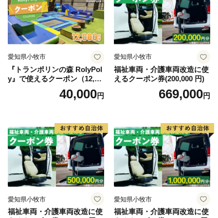
て〉
お客様からいただいた個人情報は、あわら市が責任をも
って管理し、関係法令で定められた場合を除き、第三者
に譲渡したり、提供したりすることはございません。な
愛知県小牧市
愛知県小牧市
お、お客様からいただいた個人情報は、商品の発送、事
『トランポリンの森 RolyPol
福祉車両・介護車両改造に使
務連絡、いただいたふるさと納税の使い道に関する報
y』で使えるクーポン（12,00
えるクーポン券(200,000 円)
告、あわら市が主催・出展するふるさと納税関連イベン
0円）
40,000
669,000
円
円
ト情報の提供及びあわら市のふるさと納税に関する情報
提供のために使用させていただき、その手段として、電
子メールの配信やパンフレット等の資料の郵送をさせて
いただくことがあります。
御不明な点や、電子メールの配信又は資料の郵送停止等
のご希望がございましたら、ふるさと納税担当
(furusato@city-awara.com)までご連絡ください。
愛知県小牧市
愛知県小牧市
福祉車両・介護車両改造に使
福祉車両・介護車両改造に使