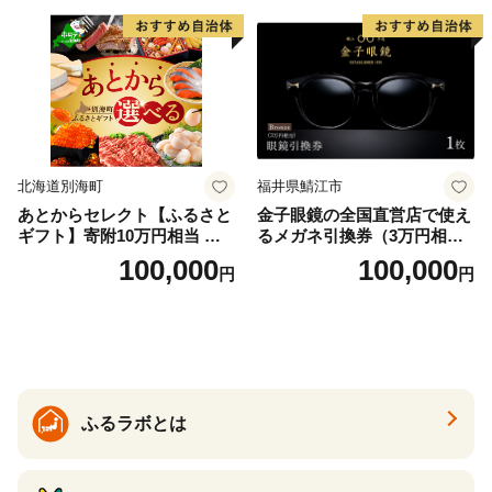
北海道別海町
福井県鯖江市
あとからセレクト【ふるさと
金子眼鏡の全国直営店で使え
ギフト】寄附10万円相当 あ
るメガネ引換券（3万円相
とから選べる！ ギフト いく
当） Bronze
100,000
100,000
円
円
ら ほたて 海鮮 牛肉 別海町
ケーキ アイス （ 後から 選べ
る カタログ カタログポイン
ト カタログギフト あとから
カタログ あとからカタログ
ポイント あとからカタログ
ギフト ふるさと納税 ）
ふるラボとは