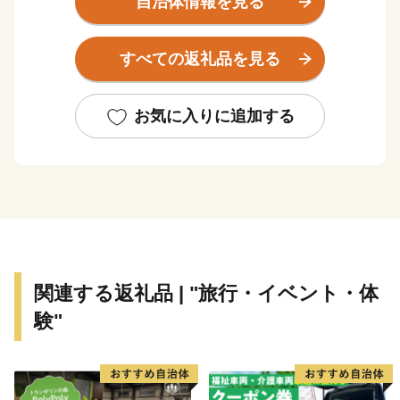
自治体情報を見る
食卓にはいつも、海の幸、山の幸、里のめぐみ。
こんやのお風呂は、どの温泉にしようかな。
すべての返礼品を見る
あぁ、これって「贅沢」な暮らしかもしれない。
おはよう。いい天気やの。気ぃつけて、行ってきねの。
お気に入りに追加する
みんなが声をかけあって、みんながみんなを思いあって
いる。
これがあわらの普通で「ふだん」だけど、
よそから見たらとても豊かで「贅沢」かもしれない。
みなさん、あわららしい贅沢を見つけてください。
そして、どうぞ感じてみてください。
関連する返礼品 | "旅行・イベント・体
ここはあわら市、幸福な福井県にあるちょっと贅沢なま
験"
ちです。
〈プライバシーポリシー（個人情報保護方針）につい