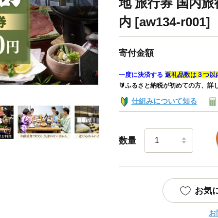
地 旅行券 国内旅
内 [aw134-r001]
寄付金額
一度に決済する
返礼品数は３つ以
🔰ふるさと納税が初めての方、詳
仕組みについて知る
数量
お気
お