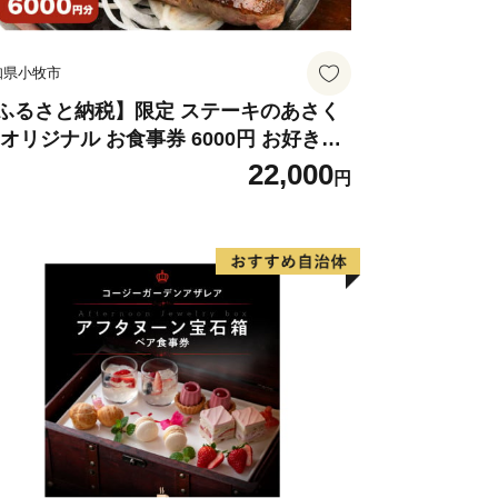
させていただくことがあります。
の配信又は資料の郵送停止等のご希望が
知県小牧市
urusato@city-awara.com)まで
ふるさと納税】限定 ステーキのあさく
 オリジナル お食事券 6000円 お好きな
ニュー 好きなだけ コーンスープ カレー
22,000
円
ラダ プリン ソフトクリーム デザート
知県 小牧店 小牧市 チケット 送料無料