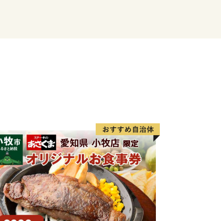
だん」だけど、
で「贅沢」かもしれない。
沢を見つけてください。
ください。
井県にあるちょっと贅沢なまちです。
個人情報保護方針）について〉
情報は、あわら市が責任をもって管理
場合を除き、第三者に譲渡したり、提供
せん。なお、お客様からいただいた個人
連絡、いただいたふるさと納税の使い道
主催・出展するふるさと納税関連イベン
のふるさと納税に関する情報提供のため
の手段として、電子メールの配信やパン