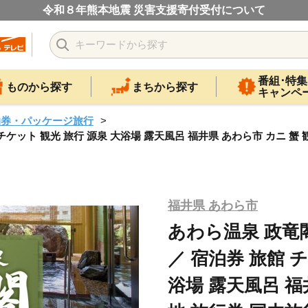
令和８年熊本地震 災害支援寄付受付について
番組･特集
ものから探す
まちから探す
キャンペ
泊券・パッケージ旅行
 チケット 観光 旅行 源泉 大浴場 露天風呂 福井県 あわら市 カニ 蟹 観
福井県 あわら市
あわら温泉 政竜閣 
／ 宿泊券 旅館 
浴場 露天風呂 福