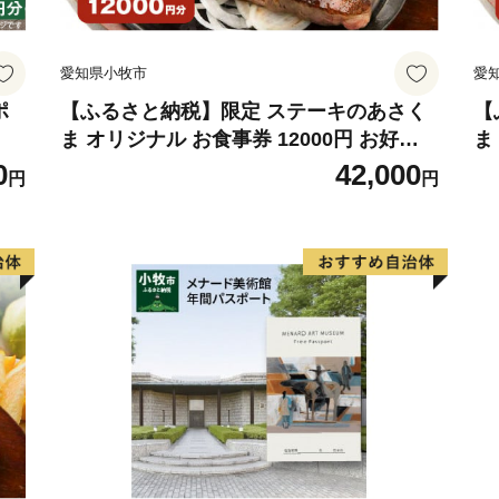
フレット等の資料の郵送を
御不明な点や、電子メール
愛知県小牧市
愛
ございましたら、ふるさと納税担当(f
ご連絡ください。
ポ
【ふるさと納税】限定 ステーキのあさく
【
ま オリジナル お食事券 12000円 お好き
ま
なメニュー 好きなだけ コーンスープ カレ
メ
0
42,000
円
円
ー サラダ プリン ソフトクリーム デザー
サ
ト 愛知県 小牧店 小牧市 チケット 送料無
愛
料