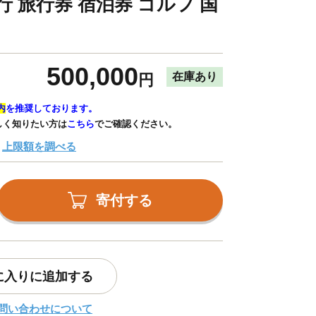
行 旅行券 宿泊券 ゴルフ 国
500,000
在庫あり
円
内
を推奨しております。
しく知りたい方は
こちら
でご確認ください。
上限額を調べる
寄付する
に入りに追加する
問い合わせについて