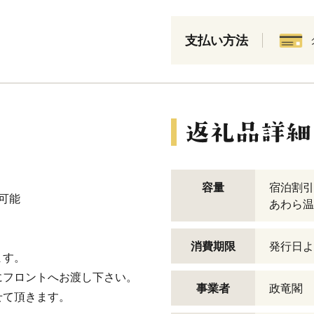
支払い方法
容量
宿泊割引券
可能
あわら温
消費期限
発行日よ
ます。
にフロントへお渡し下さい。
事業者
政竜閣
せて頂きます。