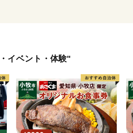
これがあわらの普通で「ふ
よそから見たらとても豊か
みなさん、あわららしい贅
そして、どうぞ感じてみて
ここはあわら市、幸福な福
行・イベント・体験"
〈プライバシーポリシー（
お客様からいただいた個人
し、関係法令で定められた
したりすることはございま
情報は、商品の発送、事務
に関する報告、あわら市が
ト情報の提供及びあわら市
に使用させていただき、そ