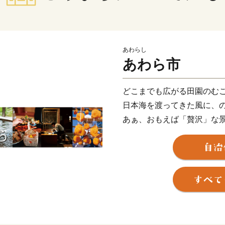
あわらし
あわら市
どこまでも広がる田園のむ
日本海を渡ってきた風に、
あぁ、おもえば「贅沢」な
食卓にはいつも、海の幸、
こんやのお風呂は、どの温
あぁ、これって「贅沢」な
おはよう。いい天気やの。
みんなが声をかけあって、