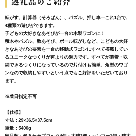
転がす、計算器（そろばん）、パズル、押し車―これ1台で、
4種類の遊びができます。
子どもの大好きなあそびが一台の木製ワゴンに！
積木やパズル、数あそび、ボール転がしなど、こどもの大好
きなあそびの要素を一台の移動式ワゴンにすべて搭載してい
るユニークなつくりが何よりの魅力です。すべてが装着・収
納できるつくりになっているので片付けも簡単。角型のワゴ
ンなので収納しやすいという点でもご好評をいただいており
ます。
※着日指定不可
【仕様】
寸法：29×36.5×37.5cm
重量：5400g
部品数：形あわせブロック4個・木球3個・ハンマー1個・積木