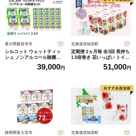
市
香川県観音寺市
北海道倶知安町
シルコット ウェットティッ
定期便 2ヵ月毎 全3回 長持ち
シュ ノンアルコール除菌詰
1.5倍巻き 花いっぱい トイレ
替（43枚×3P）×24袋 日用品
ットペーパー ダブル 45ｍ 計
39,000
51,000
円
円
おもちゃ 拭き取り 手拭き 外
72ロール 全18種 花柄 プリン
出時 お出かけ時 食事前 緑茶
ト ハーブ 香り付き 日本製 ま
カテキン配合
とめ買い 防災 常備品 ペーパ
ー 消耗品 備蓄 送料無料 北海
道 倶知安町 日用品
静岡県富士宮市
北海道倶知安町