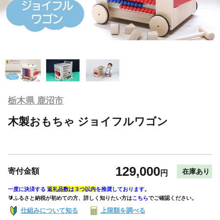
栃木県 鹿沼市
木製おもちゃ ジョイフルワゴン
129,000
寄付金額
在庫あり
円
一度に決済する
返礼品数は３つ以内
を推奨しております。
🔰ふるさと納税が初めての方、詳しく知りたい方は
こちら
でご確認ください。
仕組みについて知る
上限額を調べる