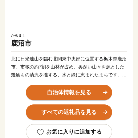
かぬまし
鹿沼市
北に日光連山を臨む北関東中央部に位置する栃木県鹿沼
市。市域の約7割を山林が占め、奥深い山々を源とした
幾筋もの清流を擁する、水と緑に恵まれたまちです。
かつては日光へと続く街道「例幣使道」が市中心部を貫
く宿場町として、人の流れと共に栄えてきました。東照
自治体情報を見る
宮の造修営に関わった職人が多く移り住んだとも伝えら
れ、その技を今に伝える彫刻屋台は、重要無形民俗文化
すべての返礼品を見る
財でありユネスコ無形文化遺産に登録された祭りの主役
として、今に伝わっています。
自然と文化に彩られたこのまちは、東京からはおよそ
お気に入りに追加する