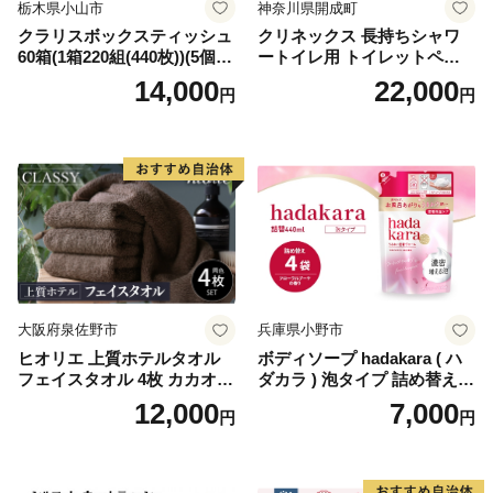
栃木県小山市
神奈川県開成町
クラリスボックスティッシュ
クリネックス 長持ちシャワ
60箱(1箱220組(440枚))(5個入
ートイレ用 トイレットペー
り×12セット)【1256759】
パー（ダブル）64ロール(8ロ
14,000
22,000
円
円
ール×8パック) 開成町 トイレ
ットペーパーダブル 日用品
国産 新生活 ダブル SDGs 備
蓄 防災 エコ 消耗品 生活雑貨
生活用品 無香料 トイレット
ペーパー ダブル といれっと
ぺーぱー トイレ クレシア ト
イレットペーパー [BDBH002
-1]
大阪府泉佐野市
兵庫県小野市
ヒオリエ 上質ホテルタオル
ボディソープ hadakara ( ハ
フェイスタオル 4枚 カカオ
ダカラ ) 泡タイプ 詰め替え 4
【タオル 泉州タオル 吸水 普
40ml×4袋 ボディーソープ 泡
12,000
7,000
円
円
段使い 無地 シンプル 日用品
ボディソープ 泡 日用品 消耗
ふわふわ ふかふか 家族 たお
品 バス用品 大容量 いい 匂い
る 一人暮らし】
ボディ 保湿 LION ライオン
泡石鹸 石鹸 兵庫 兵庫県 小野