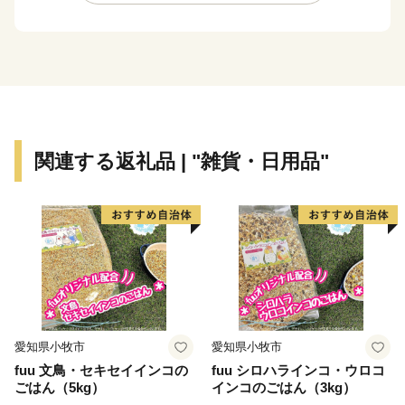
100㎞。東北自動車道、北関東自動車道などの高速道路
や、JR日光線、東武日光線などの鉄道網により、交通
アクセス性にも優れています。
鹿沼市は、特産の「とちおとめやスカイベリー」などの
苺に因んで、別名「いちご市」を標榜し、「花と緑と清
流のまち」、「笑顔あふれる優しいまち」を目指してい
ます。
関連する返礼品 | "雑貨・日用品"
市の中心部で鮎が釣れ、水道水はおいしい地下水です。
いちご、ニラ、梨、牛肉、豚肉、蕎麦、米などの農畜産
物、木材や木工製品、さつきなどの緑花木、金属加工品
など多くの特産物も、皆様をきっと笑顔でいっぱいにす
ることでしょう。
「ふるさとかぬま」のさらなる発展のため、ご支援をよ
ろしくお願いします。
愛知県小牧市
愛知県小牧市
fuu 文鳥・セキセイインコの
fuu シロハラインコ・ウロコ
ごはん（5kg）
インコのごはん（3kg）