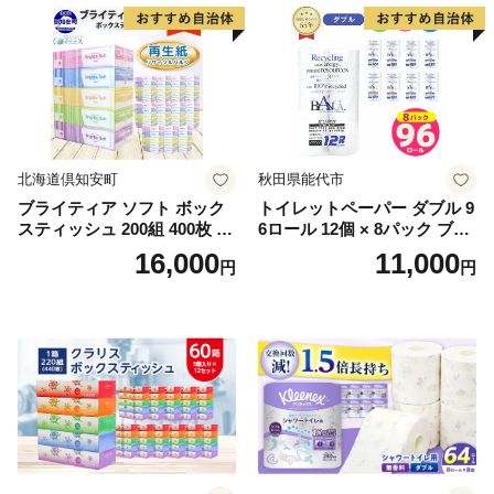
北海道倶知安町
秋田県能代市
ブライティア ソフト ボック
トイレットペーパー ダブル 9
スティッシュ 200組 400枚 60
6ロール 12個 × 8パック ブラ
箱 日本製 まとめ買い ティッ
ンカ 再生紙 100％ 芯あり 日
16,000
11,000
円
円
シュ リサイクル 長持 防災 常
用品 消耗品 無香料 生活用品
備品 日用雑貨 消耗品 生活必
備蓄 秋田県 能代市 送料無料
需品 備蓄 ペーパー 紙 北海道
《能代製紙》
倶知安町 日用品