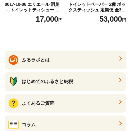
0017-10-06 エリエール 消臭
トイレットペーパー 2種 ボッ
＋ トイレットティシュー し
クスティッシュ 定期便 全3
っかり香るフレッシュクリア
回 日本製 まとめ買い 防災
17,000
53,000
円
円
の香り ダブル 12ロール×6パ
常備品 日用雑貨 消耗品 生活
ック 72ロール 25m トイレ
必需品 大容量 備蓄 リサイク
ットペーパー パルプ100％ 消
ル ティッシュ ペーパー まと
臭 防臭 日用品 消耗品 備蓄
め買い 雑貨 倶知安町
ふるラボとは
はじめてのふるさと納税
よくあるご質問
コラム