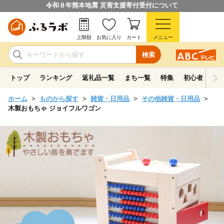
令和８年熊本地震 災害支援寄付受付について
上限額
お気に入り
カート
メニュー
検索
トップ
ランキング
返礼品一覧
まち一覧
特集
初心者ガイド
ホーム
ものから探す
雑貨・日用品
その他雑貨・日用品
木製おもちゃ ジョイフルワゴン