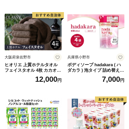
ットペーパーダブル 日用品
国産 新生活 ダブル SDGs 備
蓄 防災 エコ 消耗品 生活雑貨
生活用品 無香料 トイレット
ペーパー ダブル といれっと
ぺーぱー トイレ クレシア ト
イレットペーパー [BDBH002
-1]
大阪府泉佐野市
兵庫県小野市
ヒオリエ 上質ホテルタオル
ボディソープ hadakara ( ハ
フェイスタオル 4枚 カカオ
ダカラ ) 泡タイプ 詰め替え 4
【タオル 泉州タオル 吸水 普
40ml×4袋 ボディーソープ 泡
12,000
7,000
円
円
段使い 無地 シンプル 日用品
ボディソープ 泡 日用品 消耗
ふわふわ ふかふか 家族 たお
品 バス用品 大容量 いい 匂い
る 一人暮らし】
ボディ 保湿 LION ライオン
泡石鹸 石鹸 兵庫 兵庫県 小野
市