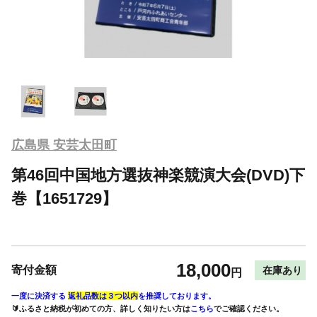
広島県 安芸太田町
第46回中国地方選抜神楽競演大会(DVD)下
巻【1651729】
18,000
寄付金額
在庫あり
円
一度に決済する
返礼品数は３つ以内
を推奨しております。
🔰ふるさと納税が初めての方、詳しく知りたい方は
こちら
でご確認ください。