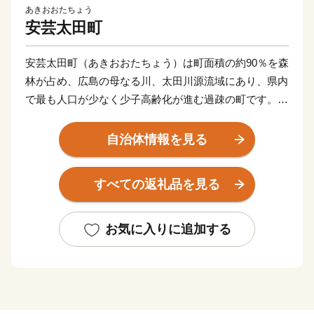
あきおおたちょう
安芸太田町
安芸太田町（あきおおたちょう）は町面積の約90％を森
林が占め、広島の母なる川、太田川源流域にあり、県内
で最も人口が少なく少子高齢化が進む過疎の町です。し
かしながら広島市内から約1時間の場所に位置し、春に
は桜並木のドライブ、夏は星空のような蛍、秋には燃え
自治体情報を見る
るような紅葉、冬には目を見張るような雪景色。四季
折々、里山の風景があふれています。ぷらっと寄りたく
すべての返礼品を見る
なる、帰ってきたくなる、そんな町です。
私たちはこの町を次世代に引き継ぎ、笑顔があふれる
お気に入りに追加する
町にしたいと考えています。
そして、ふるさと納税を通じ、みなさんの「ふるさ
と」になりたいと願っています。