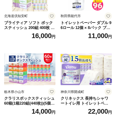
北海道倶知安町
秋田県能代市
ブライティア ソフト ボック
トイレットペーパー ダブル 9
スティッシュ 200組 400枚 60
6ロール 12個 × 8パック ブラ
箱 日本製 まとめ買い ティッ
ンカ 再生紙 100％ 芯あり 日
16,000
11,000
円
円
シュ リサイクル 長持 防災 常
用品 消耗品 無香料 生活用品
備品 日用雑貨 消耗品 生活必
備蓄 秋田県 能代市 送料無料
需品 備蓄 ペーパー 紙 北海道
《能代製紙》
倶知安町 日用品
栃木県小山市
神奈川県開成町
クラリスボックスティッシュ
クリネックス 長持ちシャワ
60箱(1箱220組(440枚))(5個入
ートイレ用 トイレットペー
り×12セット)【1256759】
パー（ダブル）64ロール(8ロ
14,000
22,000
円
円
ール×8パック) 開成町 トイレ