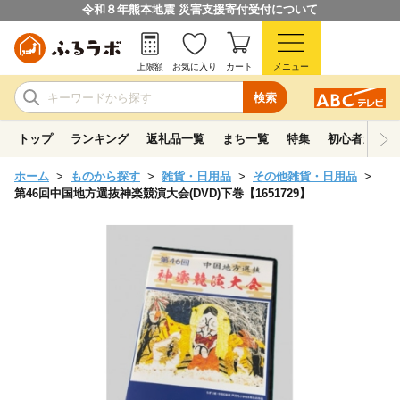
令和８年熊本地震 災害支援寄付受付について
上限額
お気に入り
カート
メニュー
検索
トップ
ランキング
返礼品一覧
まち一覧
特集
初心者ガイド
ホーム
ものから探す
雑貨・日用品
その他雑貨・日用品
第46回中国地方選抜神楽競演大会(DVD)下巻【1651729】