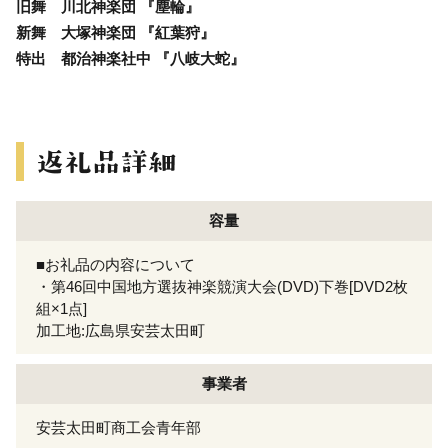
旧舞 川北神楽団 『塵輪』
新舞 大塚神楽団 『紅葉狩』
特出 都治神楽社中 『八岐大蛇』
容量
■お礼品の内容について
・第46回中国地方選抜神楽競演大会(DVD)下巻[DVD2枚
組×1点]
加工地:広島県安芸太田町
事業者
安芸太田町商工会青年部