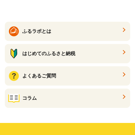
ットペーパー パルプ100％ 消
ル ティッシュ ペーパー まと
臭 防臭 日用品 消耗品 備蓄
め買い 雑貨 倶知安町
ふるラボとは
はじめてのふるさと納税
よくあるご質問
コラム