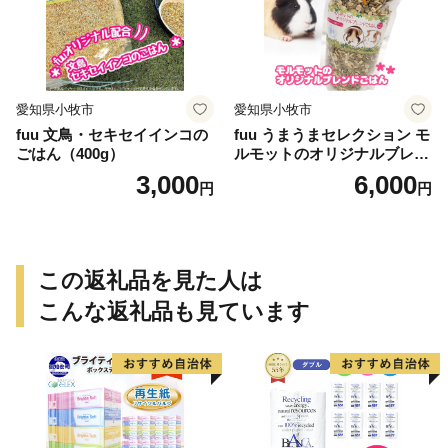
愛知県小牧市
愛知県小牧市
fuu 文鳥・セキセイインコの
fuu うまうまセレクション モ
ごはん（400g）
ルモットのオリジナルブレン
ドごはん（820g）
3,000
6,000
円
円
この返礼品を見た人は
こんな返礼品も見ています