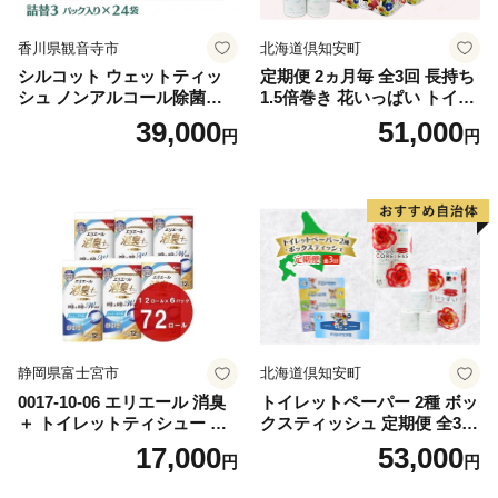
香川県観音寺市
北海道倶知安町
シルコット ウェットティッ
定期便 2ヵ月毎 全3回 長持ち
シュ ノンアルコール除菌詰
1.5倍巻き 花いっぱい トイレ
替（43枚×3P）×24袋 日用品
ットペーパー ダブル 45ｍ 計
39,000
51,000
円
円
おもちゃ 拭き取り 手拭き 外
72ロール 全18種 花柄 プリン
出時 お出かけ時 食事前 緑茶
ト ハーブ 香り付き 日本製 ま
カテキン配合
とめ買い 防災 常備品 ペーパ
ー 消耗品 備蓄 送料無料 北海
道 倶知安町 日用品
静岡県富士宮市
北海道倶知安町
0017-10-06 エリエール 消臭
トイレットペーパー 2種 ボッ
＋ トイレットティシュー し
クスティッシュ 定期便 全3
っかり香るフレッシュクリア
回 日本製 まとめ買い 防災
17,000
53,000
円
円
の香り ダブル 12ロール×6パ
常備品 日用雑貨 消耗品 生活
ック 72ロール 25m トイレ
必需品 大容量 備蓄 リサイク