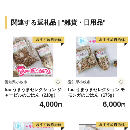
みなさんの温かいご支援、お待ちしております。
関連する返礼品 | "雑貨・日用品"
愛知県小牧市
愛知県小牧市
fuu うまうまセレクション ジ
fuu うまうまセレクション モ
ャービルのごはん（210g）
モンガのごはん（175g）
4,000
6,000
円
円