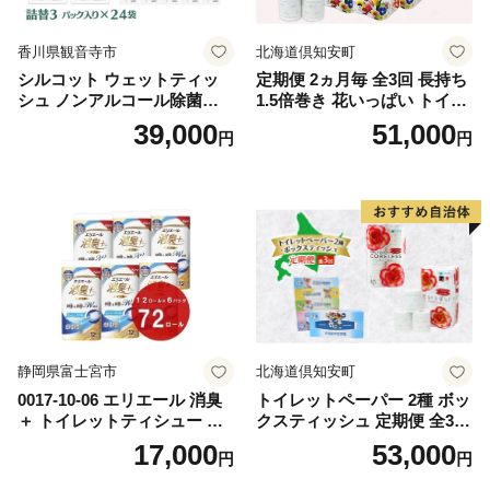
香川県観音寺市
北海道倶知安町
シルコット ウェットティッ
定期便 2ヵ月毎 全3回 長持ち
シュ ノンアルコール除菌詰
1.5倍巻き 花いっぱい トイレ
替（43枚×3P）×24袋 日用品
ットペーパー ダブル 45ｍ 計
39,000
51,000
円
円
おもちゃ 拭き取り 手拭き 外
72ロール 全18種 花柄 プリン
出時 お出かけ時 食事前 緑茶
ト ハーブ 香り付き 日本製 ま
カテキン配合
とめ買い 防災 常備品 ペーパ
ー 消耗品 備蓄 送料無料 北海
道 倶知安町 日用品
静岡県富士宮市
北海道倶知安町
0017-10-06 エリエール 消臭
トイレットペーパー 2種 ボッ
＋ トイレットティシュー し
クスティッシュ 定期便 全3
っかり香るフレッシュクリア
回 日本製 まとめ買い 防災
17,000
53,000
円
円
の香り ダブル 12ロール×6パ
常備品 日用雑貨 消耗品 生活
ック 72ロール 25m トイレ
必需品 大容量 備蓄 リサイク