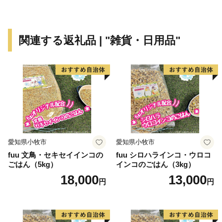
関連する返礼品 | "雑貨・日用品"
愛知県小牧市
愛知県小牧市
fuu 文鳥・セキセイインコの
fuu シロハラインコ・ウロコ
ごはん（5kg）
インコのごはん（3kg）
18,000
13,000
円
円