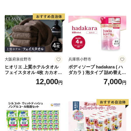
ットペーパーダブル 日用品
国産 新生活 ダブル SDGs 備
蓄 防災 エコ 消耗品 生活雑貨
生活用品 無香料 トイレット
ペーパー ダブル といれっと
ぺーぱー トイレ クレシア ト
イレットペーパー [BDBH002
-1]
大阪府泉佐野市
兵庫県小野市
ヒオリエ 上質ホテルタオル
ボディソープ hadakara ( ハ
フェイスタオル 4枚 カカオ
ダカラ ) 泡タイプ 詰め替え 4
【タオル 泉州タオル 吸水 普
40ml×4袋 ボディーソープ 泡
12,000
7,000
円
円
段使い 無地 シンプル 日用品
ボディソープ 泡 日用品 消耗
ふわふわ ふかふか 家族 たお
品 バス用品 大容量 いい 匂い
る 一人暮らし】
ボディ 保湿 LION ライオン
泡石鹸 石鹸 兵庫 兵庫県 小野
市