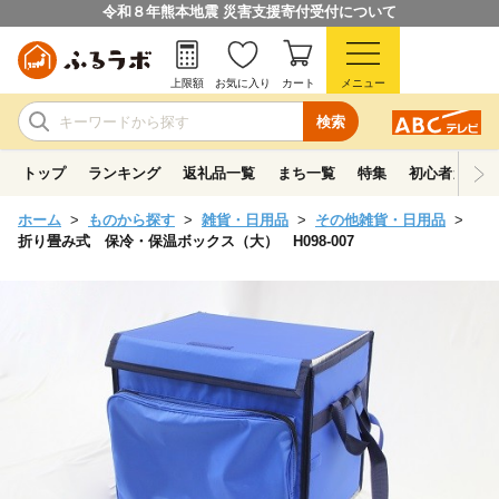
令和８年熊本地震 災害支援寄付受付について
上限額
お気に入り
カート
メニュー
検索
トップ
ランキング
返礼品一覧
まち一覧
特集
初心者ガイド
ホーム
ものから探す
雑貨・日用品
その他雑貨・日用品
折り畳み式 保冷・保温ボックス（大） H098-007