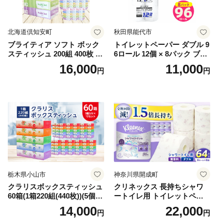
北海道倶知安町
秋田県能代市
ブライティア ソフト ボック
トイレットペーパー ダブル 9
スティッシュ 200組 400枚 60
6ロール 12個 × 8パック ブラ
箱 日本製 まとめ買い ティッ
ンカ 再生紙 100％ 芯あり 日
16,000
11,000
円
円
シュ リサイクル 長持 防災 常
用品 消耗品 無香料 生活用品
備品 日用雑貨 消耗品 生活必
備蓄 秋田県 能代市 送料無料
需品 備蓄 ペーパー 紙 北海道
《能代製紙》
倶知安町 日用品
栃木県小山市
神奈川県開成町
クラリスボックスティッシュ
クリネックス 長持ちシャワ
60箱(1箱220組(440枚))(5個入
ートイレ用 トイレットペー
り×12セット)【1256759】
パー（ダブル）64ロール(8ロ
14,000
22,000
円
円
ール×8パック) 開成町 トイレ