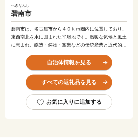
へきなんし
碧南市
碧南市は、名古屋市から４０ｋｍ圏内に位置しており、
東西南北を水に囲まれた平坦地です。温暖な気候と風土
に恵まれ、醸造・鋳物・窯業などの伝統産業と近代的な
輸送機器関連産業が発展し、さらには商業、農業、漁業
と調和のとれた産業構造となっています。
自治体情報を見る
すべての返礼品を見る
お気に入りに追加する