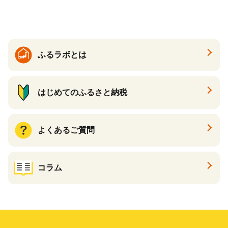
ットペーパー パルプ100％ 消
ル ティッシュ ペーパー まと
臭 防臭 日用品 消耗品 備蓄
め買い 雑貨 倶知安町
ふるラボとは
はじめてのふるさと納税
よくあるご質問
コラム