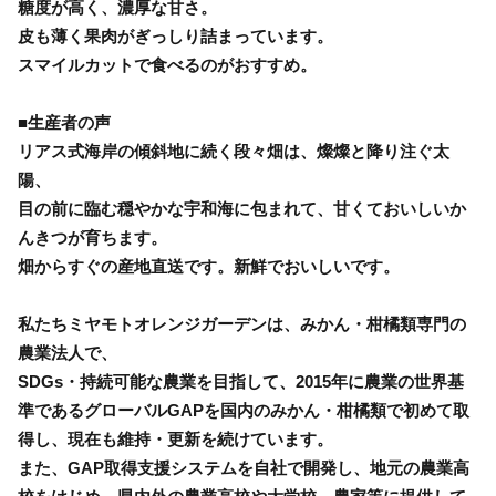
糖度が高く、濃厚な甘さ。
皮も薄く果肉がぎっしり詰まっています。
スマイルカットで食べるのがおすすめ。
■生産者の声
リアス式海岸の傾斜地に続く段々畑は、燦燦と降り注ぐ太
陽、
目の前に臨む穏やかな宇和海に包まれて、甘くておいしいか
んきつが育ちます。
畑からすぐの産地直送です。新鮮でおいしいです。
私たちミヤモトオレンジガーデンは、みかん・柑橘類専門の
農業法人で、
SDGs・持続可能な農業を目指して、2015年に農業の世界基
準であるグローバルGAPを国内のみかん・柑橘類で初めて取
得し、現在も維持・更新を続けています。
また、GAP取得支援システムを自社で開発し、地元の農業高