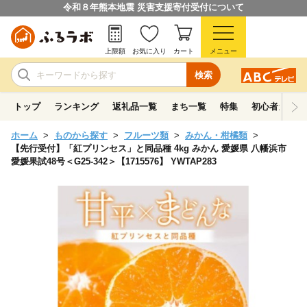
令和８年熊本地震 災害支援寄付受付について
上限額
お気に入り
カート
メニュー
検索
トップ
ランキング
返礼品一覧
まち一覧
特集
初心者ガイド
ホーム
ものから探す
フルーツ類
みかん・柑橘類
【先行受付】「紅プリンセス」と同品種 4kg みかん 愛媛県 八幡浜市
愛媛果試48号＜G25-342＞【1715576】 YWTAP283