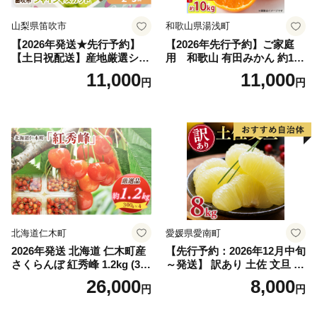
山梨県笛吹市
和歌山県湯浅町
【2026年発送★先行予約】
【2026年先行予約】ご家庭
【土日祝配送】産地厳選シャ
用 和歌山 有田みかん 約10k
インマスカット1.2kg～1.3kg
g (2L、3Lサイズ)【湯浅町】
11,000
11,000
円
円
（2房～3房）※沖縄・離島配
_ZJ6079
送不可※ 106-003-sku02-26y
｜シャインマスカット 発送
笛吹市 山梨県 フルーツ 果物
ぶどう 葡萄 大粒 シャインマ
スカット おすすめ シャイン
マスカット 贈答 ギフト 産地
笛吹市 シャインマスカット
笛吹 葡萄 国産 ぶどう 人気
国産 1.2kg 先行｜
北海道仁木町
愛媛県愛南町
2026年発送 北海道 仁木町産
【先行予約：2026年12月中旬
さくらんぼ 紅秀峰 1.2kg (300
～発送】 訳あり 土佐 文旦 8k
g×4パック) Lサイズ以上 旬
g (Mサイズ以上サイズミック
26,000
8,000
円
円
桜桃 産地直送 サクランボ チ
ス) 8000円 わけあり ぶんた
ェリー フルーツ 果物 果物類
ん みかん mikan 蜜柑 ミカン