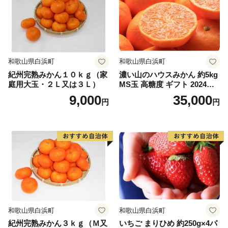
和歌山県白浜町
和歌山県白浜町
紀州完熟みかん１０ｋｇ（家
濃い山のハウスみかん 約5kg
庭用大玉・２Ｌ又は３Ｌ）
MS玉 高糖度 ギフト 2024年7
月以降発送分
9,000
35,000
円
円
和歌山県白浜町
和歌山県白浜町
紀州完熟みかん３ｋｇ（Ｍ又
いちご まりひめ 約250g×4パ