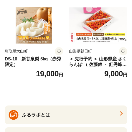
仁木町 仁木 [松山商店]
土佐文旦 家庭用 産地直送 国
産 農家直送 期間限定 特産品
サイズミックス くらもとフ
ァーム 愛南町 愛媛県
鳥取県大山町
山形県朝日町
DS-16 新甘泉梨 5kg（赤秀
＜ 先行予約 ＞ 山形県産 さく
限定）
らんぼ （ 佐藤錦 ・ 紅秀峰
） ご家庭用 M以上 700g 【20
19,000
9,000
円
円
26年6月下旬から7月上旬発
送】 山形県 果物 フルーツ 初
夏 夏 送料無料
ふるラボとは