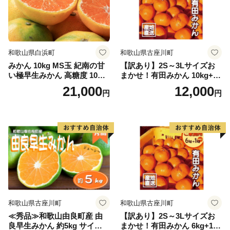
和歌山県白浜町
和歌山県古座川町
みかん 10kg MS玉 紀南の甘
【訳あり】2S～3Lサイズお
い極早生みかん 高糖度 10月
まかせ！有田みかん 10kg+2k
以降発送 マルチ被覆栽培
g保証分 11月から12月下旬ま
21,000
12,000
円
円
でに順次発送致します。 / 訳
ありみかん 有田みかん みか
ん ミカン 蜜柑 柑橘 温州みか
ん 和歌山 ご家庭用
和歌山県古座川町
和歌山県古座川町
≪秀品≫和歌山由良町産 由
【訳あり】2S～3Lサイズお
良早生みかん 約5kg サイズお
まかせ！有田みかん 6kg+1kg