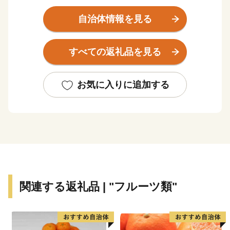
海岸線はリアス式海岸を形成しており、急斜面が海岸に
迫る地形で平坦地が少なく、岬と入り江が交錯した風光
自治体情報を見る
明媚な景観をなしています。
すべての返礼品を見る
みかん栽培は、明治の中頃から始まったといわれ、
100年の歴史を有するとともに、その品質の良さは全国
的に有名です。また、トロール漁業を核とする水産業も
お気に入りに追加する
盛んで、西日本有数の水揚高を誇る水産市場は、大消費
地への水産物供給基地として重要な役割を果たしていま
す。
関連する返礼品 | "フルーツ類"