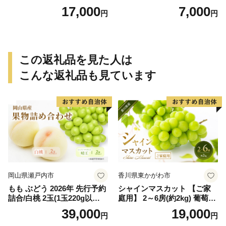
まかせ【sml106C】
保証分 11月から12月下旬ま
17,000
7,000
円
円
でに順次発送致します。 / 訳
ありみかん 有田みかん みか
ん ミカン 蜜柑 柑橘 温州みか
ん 和歌山 ご家庭用
この返礼品を見た人は
こんな返礼品も見ています
岡山県瀬戸内市
香川県東かがわ市
もも ぶどう 2026年 先行予約
シャインマスカット 【ご家
詰合/白桃 2玉(1玉220g以
庭用】 2～6房(約2kg) 葡萄 ぶ
上)・シャインマスカット 晴
どう ブドウ フルーツ 果物 く
39,000
19,000
円
円
王 2房(1房480g以上) 化粧箱
だもの 果実 旬の果物 旬のフ