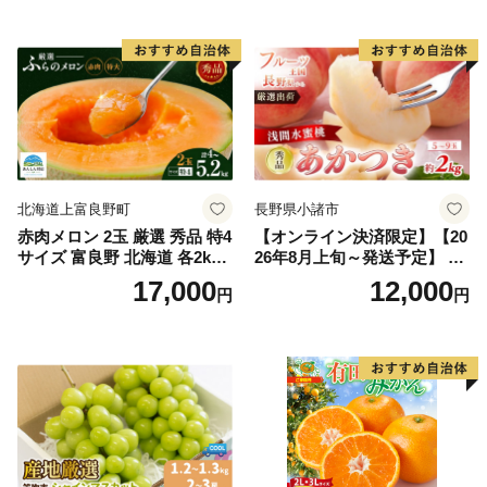
入り 岡山県産 国産 フルーツ
ルーツ 香川 香川県 東かがわ
果物 ギフト
市
北海道上富良野町
長野県小諸市
赤肉メロン 2玉 厳選 秀品 特4
【オンライン決済限定】【20
サイズ 富良野 北海道 各2kg
26年8月上旬～発送予定】 先
～2.6kg 2玉 セット ファーム
行予約 「浅間水蜜桃プレミ
17,000
12,000
円
円
富良野 メロン めろん 果物 く
アム」 もも あかつき 秀品 約
だもの フルーツ デザート 旬
2kg 5～9玉 贈答品 ふるさと
の果物 旬のフルーツ
納税 果物 桃 フルーツ モモ
果肉 長野県産 小諸市