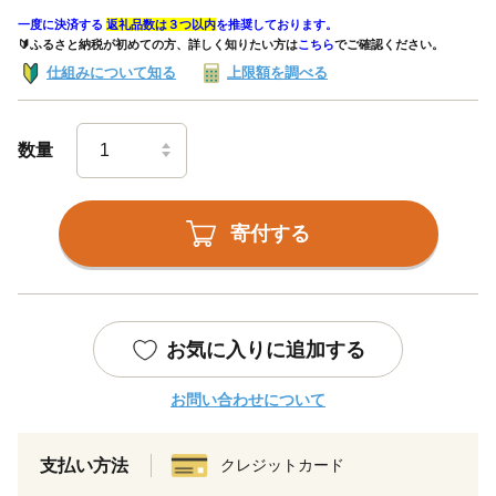
一度に決済する
返礼品数は３つ以内
を推奨しております。
🔰ふるさと納税が初めての方、詳しく知りたい方は
こちら
でご確認ください。
仕組みについて知る
上限額を調べる
数量
寄付する
お気に入りに追加する
お問い合わせについて
支払い方法
クレジットカード