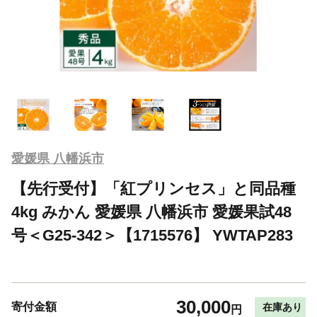
愛媛県 八幡浜市
【先行受付】「紅プリンセス」と同品種
4kg みかん 愛媛県 八幡浜市 愛媛果試48
号＜G25-342＞【1715576】 YWTAP283
30,000
寄付金額
在庫あり
円