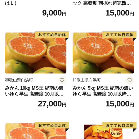
はＬ）
ック 高糖度 朝採れ超完熟ま
りひめ 1月以降発送分
9,000
15,000
円
円
和歌山県白浜町
和歌山県白浜町
みかん 10kg MS玉 紀南の濃
みかん 5kg MS玉 紀南の濃い
いゆら早生 高糖度 10月以降
ゆら早生 高糖度 10月以降発
発送 マルチ被覆栽培
送 マルチ被覆栽培
27,000
15,000
円
円