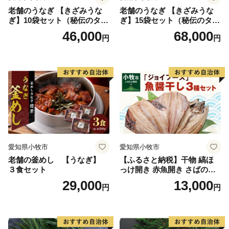
老舗のうなぎ 【きざみうな
老舗のうなぎ 【きざみうな
ぎ】10袋セット（秘伝のタレ
ぎ】15袋セット（秘伝のタレ
付）
付）
46,000
68,000
円
円
愛知県小牧市
愛知県小牧市
老舗の釜めし 【うなぎ】
【ふるさと納税】干物 縞ほ
３食セット
っけ開き 赤魚開き さばの開
き 魚醤干し 3種 セット 詰め
29,000
13,000
円
円
合わせ 魚 おかず 肉厚 おいし
い さば 赤魚 縞ホッケ ジョイ
フーズ 魚貝類 お取り寄せ お
取り寄せグルメ 魚醤 ナンプ
ラー 愛知県 小牧市 冷凍 送料