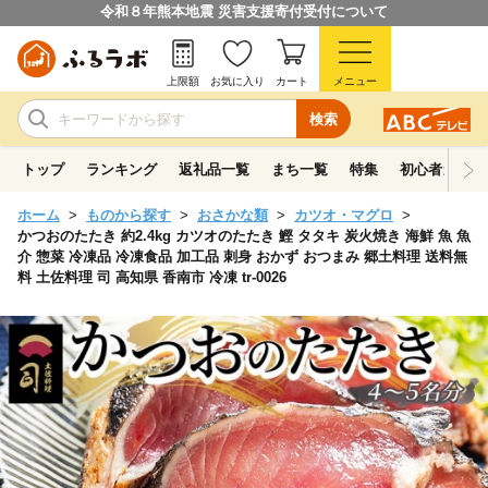
令和８年熊本地震 災害支援寄付受付について
上限額
お気に入り
カート
メニュー
検索
トップ
ランキング
返礼品一覧
まち一覧
特集
初心者ガイド
ホーム
ものから探す
おさかな類
カツオ・マグロ
かつおのたたき 約2.4kg カツオのたたき 鰹 タタキ 炭火焼き 海鮮 魚 魚
介 惣菜 冷凍品 冷凍食品 加工品 刺身 おかず おつまみ 郷土料理 送料無
料 土佐料理 司 高知県 香南市 冷凍 tr-0026