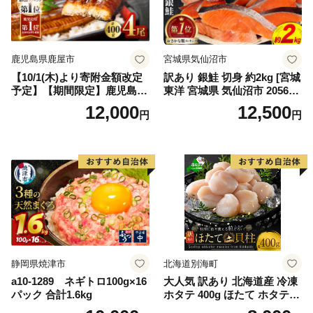
鹿児島県鹿屋市
宮城県気仙沼市
【10/1(木)より寄附金額改定
訳あり 銀鮭 切身 約2kg [宮城
予定】【期間限定】鹿児島県
東洋 宮城県 気仙沼市 205649
大隅産うなぎ蒲焼4尾（400
91] 鮭 魚介類 海鮮 訳アリ 規
12,000
12,500
円
円
g） KN007-023
格外 不揃い さけ サケ 鮭切身
シャケ 切り身 冷凍 家庭用 お
かず 弁当 支援 サーモン 銀鮭
切り身 魚 わけあり
静岡県焼津市
北海道別海町
a10-1289 ネギトロ100g×16
大人気 訳あり 北海道産 冷凍
パック 合計1.6kg
ホタテ 400g ほたて ホタテ
帆立 貝柱 海鮮 魚介類 刺身