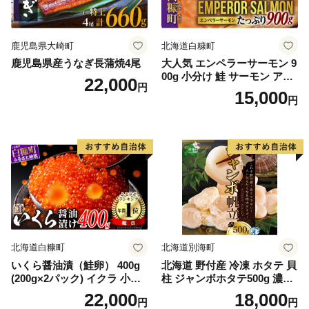
鹿児島県大崎町
北海道白糠町
鹿児島県産うなぎ長蒲焼4尾
大人気 エンペラーサーモン 9
00g 小分け 鮭 サーモン アト
22,000
円
ランティックサーモン 水産
15,000
円
庁長官賞 受賞 さけ シャケ し
ゃけ sake カルパッチョ ソテ
ー レアステーキ 人気 高級 大
満足 美味しい 贈答 生食用 刺
身 お刺身 刺し身 魚介類 海鮮
冷凍 厚切り 薄切り ふるさと
納税 ふるさとチョイス チョ
イス 北海道 白糠町
北海道白糠町
北海道別海町
いくら醤油漬（鮭卵） 400g
北海道 野付産 冷凍 ホタテ 貝
(200g×2パック) イクラ 小分
柱 ジャンボホタテ500g 濃厚
け いくら醤油漬 鮭いくら い
な旨味と甘み （ほたて ホタ
22,000
18,000
円
円
くら醤油漬け 鮭 鮭卵 ikura
テ 帆立 貝柱 ホタテ貝柱 大玉