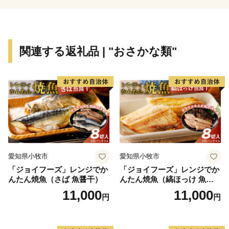
関連する返礼品 | "おさかな類"
愛知県小牧市
愛知県小牧市
「ジョイフーズ」レンジでか
「ジョイフーズ」レンジでか
んたん焼魚（さば 魚醤干）
んたん焼魚（縞ほっけ 魚醤
干）
11,000
11,000
円
円