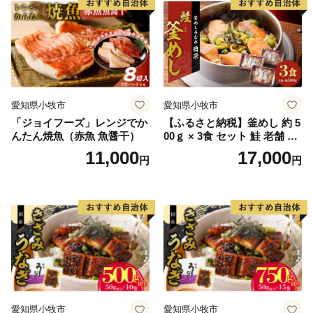
愛知県小牧市
愛知県小牧市
「ジョイフーズ」レンジでか
【ふるさと納税】釜めし 約 5
んたん焼魚（赤魚 魚醤干）
00ｇ × 3食 セット 鮭 老舗 急
速冷凍 レンチン 時短 簡単調
11,000
17,000
円
円
理 食品 加工品 海鮮 手作り
ほくほく ご飯 お弁当 おにぎ
り お茶漬け お取り寄せ お取
り寄せグルメ 愛知県 小牧市
送料無料
愛知県小牧市
愛知県小牧市