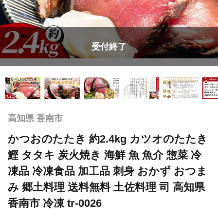
受付終了
高知県 香南市
かつおのたたき 約2.4kg カツオのたたき
鰹 タタキ 炭火焼き 海鮮 魚 魚介 惣菜 冷
凍品 冷凍食品 加工品 刺身 おかず おつま
み 郷土料理 送料無料 土佐料理 司 高知県
香南市 冷凍 tr-0026