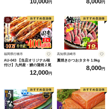
10,000
8,000
円
円
大粒 天然 海鮮 ランキング 大
人気 人気 おすすめ 訳あり ）
福岡県行橋市
高知県須崎市
AU-043 【当店オリジナル味
藁焼きかつおタタキ 1.9kg
付け】九州産・鰻の蒲焼２尾
8,000
円
12,000
円