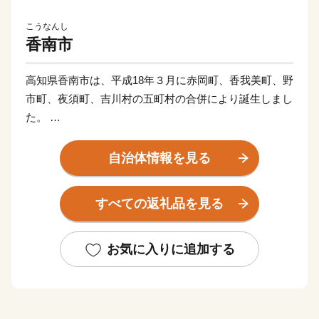
こうなんし
香南市
高知県香南市は、平成18年３月に赤岡町、香我美町、野
市町、夜須町、吉川村の五町村の合併により誕生しまし
た。
太平洋に面する海岸部、肥沃な平野部、四国山地の麓の
山地部からなり、市内を物部川、香宗川などが流れ、美
自治体情報を見る
しい水と緑に包まれた元気で豊かなまちです。
すべての返礼品を見る
香南市へのご寄附、誠にありがとうございます！
これからも元気なまち！香南市の応援をよろしくお願い
いたします♪
お気に入りに追加する