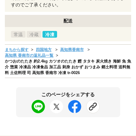
すのでご了承ください。
配送
常温
冷蔵
冷凍
まちから探す
四国地方
高知県香南市
高知県 香南市の返礼品一覧
かつおのたたき 約2.4kg カツオのたたき 鰹 タタキ 炭火焼き 海鮮 魚 魚
介 惣菜 冷凍品 冷凍食品 加工品 刺身 おかず おつまみ 郷土料理 送料無
料 土佐料理 司 高知県 香南市 冷凍 tr-0026
このページをシェアする