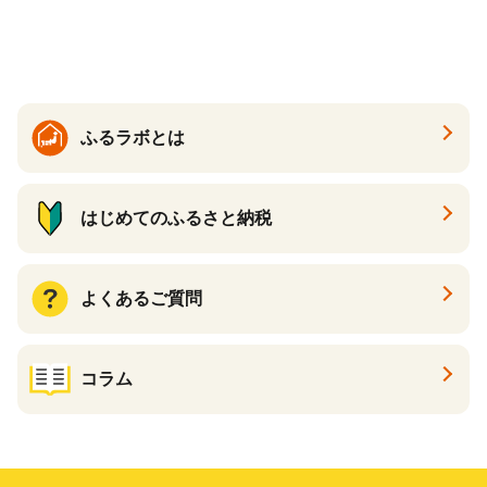
醤油いくら 冷凍いくら いく
大粒 北海道 別海 野付 ふるさ
ら北海道 醤油鮭いくら 人気
と納税）
大好評品 北海道 白糠町
ふるラボとは
はじめてのふるさと納税
よくあるご質問
コラム