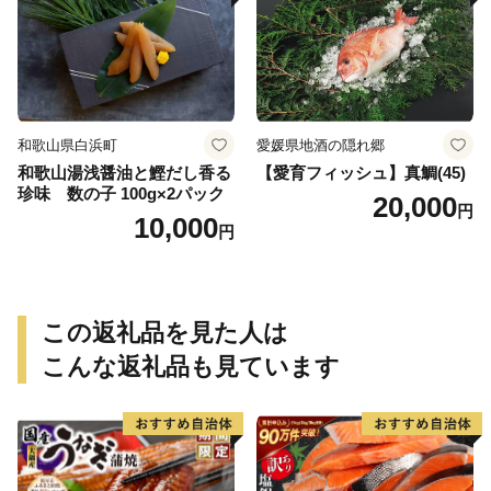
無料
和歌山県白浜町
愛媛県地酒の隠れ郷
和歌山湯浅醤油と鰹だし香る
【愛育フィッシュ】真鯛(45)
珍味 数の子 100g×2パック
20,000
円
10,000
円
この返礼品を見た人は
こんな返礼品も見ています