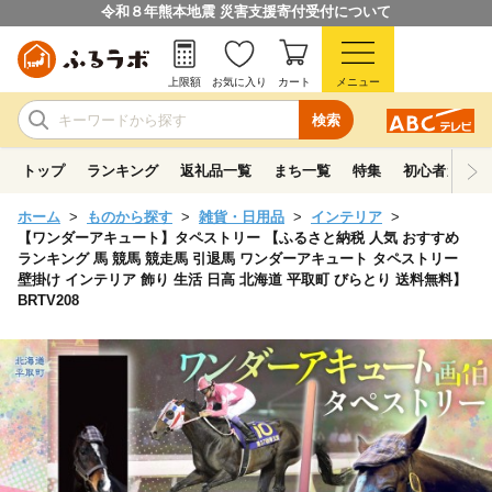
令和８年熊本地震 災害支援寄付受付について
上限額
お気に入り
カート
メニュー
検索
トップ
ランキング
返礼品一覧
まち一覧
特集
初心者ガイド
ホーム
ものから探す
雑貨・日用品
インテリア
【ワンダーアキュート】タペストリー 【ふるさと納税 人気 おすすめ
ランキング 馬 競馬 競走馬 引退馬 ワンダーアキュート タペストリー
壁掛け インテリア 飾り 生活 日高 北海道 平取町 びらとり 送料無料】
BRTV208