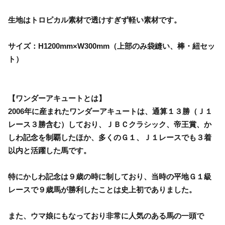
生地はトロピカル素材で透けすぎず軽い素材です。
サイズ：H1200mm×W300mm（上部のみ袋縫い、棒・紐セッ
ト）
【ワンダーアキュートとは】
2006年に産まれたワンダーアキュートは、通算１３勝（Ｊ１
レース３勝含む）しており、ＪＢＣクラシック、帝王賞、か
しわ記念を制覇したほか、多くのＧ１、Ｊ１レースでも３着
以内と活躍した馬です。
特にかしわ記念は９歳の時に制しており、当時の平地Ｇ１級
レースで９歳馬が勝利したことは史上初でありました。
また、ウマ娘にもなっており非常に人気のある馬の一頭で