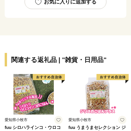
牛の「びらとり和牛」、ゆめぴりかコンテストで最高金
お気に入りに追加する
賞を受賞した「ゆめぴりか」など全国に誇れる逸品が揃
っています。
また、平取町には、先住民族アイヌの文化と伝統を学ぶ
ことができる「二風谷（にぶたに）アイヌ文化博物館」
や工芸家の作品を購入できる「二風谷工芸館」などの施
設があり、アイヌ文化を学び、体感することができる空
関連する返礼品 | "雑貨・日用品"
間「二風谷コタン」があります。2019年4月にはアイヌ
工芸品を気軽に体験できる「平取町アイヌ工芸伝承館ウ
レㇱパ」がオープンしました。その他にも、野生の「す
ずらん」が日本一の広さで咲き誇るすずらん群生地、義
経の御神像が安置され祭られている「義経神社」やアイ
ヌ民族から判官カムイとして親しまれた義経にまつわる
資料を展示している「義経資料館」、オートキャンプ場
を併設した「二風谷ファミリーランドキャンプ場」、
愛知県小牧市
愛知県小牧市
「ニセウエコランドキャンプ場」、北海道内でも数少な
fuu シロハラインコ・ウロコ
fuu うまうまセレクション ジ
い炭酸泉を楽しめ館内にはレストランやお土産コーナー