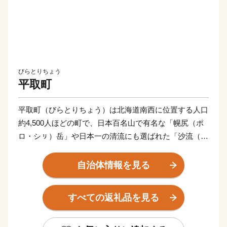
びらとりちょう
平取町
平取町（びらとりちょう）は北海道南西に位置する人口
約4,500人ほどの町で、日本百名山で有名な「幌尻（ポ
ロ・シㇼ）岳」や日本一の清流にも選ばれた「沙流（さ
る）川」などの豊かな自然と共にアイス文化が色濃く残
るまちです。
自治体情報を見る
雄大な沙流川に育まれた自然環境では、出荷量全道一の
すべての返礼品を見る
出荷量を誇る「びらとりトマト」を使った「ニㇱパの恋
人」シリーズのトマトジュースや北海道を代表する銘柄