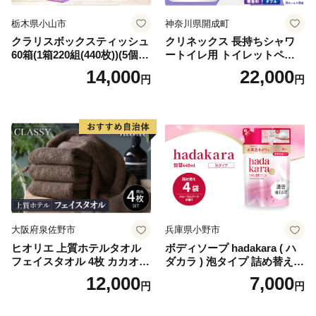
栃木県小山市
神奈川県開成町
クラリスボックスティッシュ
クリネックス 長持ちシャワ
60箱(1箱220組(440枚))(5個入
ートイレ用 トイレットペー
り×12セット)【1256759】
パー（ダブル）64ロール(8ロ
14,000
22,000
円
円
ール×8パック) 開成町 トイレ
ットペーパーダブル 日用品
国産 新生活 ダブル SDGs 備
蓄 防災 エコ 消耗品 生活雑貨
生活用品 無香料 トイレット
ペーパー ダブル といれっと
ぺーぱー トイレ クレシア ト
イレットペーパー [BDBH002
-1]
大阪府泉佐野市
兵庫県小野市
ヒオリエ 上質ホテルタオル
ボディソープ hadakara ( ハ
フェイスタオル 4枚 カカオ
ダカラ ) 泡タイプ 詰め替え 4
【タオル 泉州タオル 吸水 普
40ml×4袋 ボディーソープ 泡
12,000
7,000
円
円
段使い 無地 シンプル 日用品
ボディソープ 泡 日用品 消耗
ふわふわ ふかふか 家族 たお
品 バス用品 大容量 いい 匂い
る 一人暮らし】
ボディ 保湿 LION ライオン