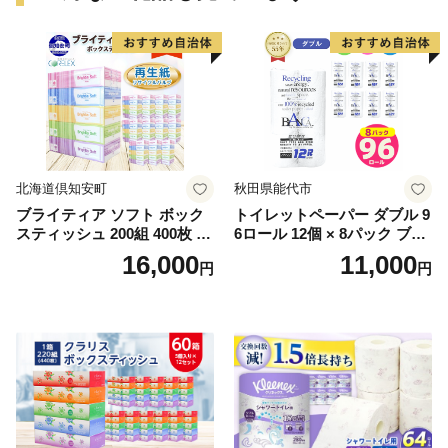
北海道倶知安町
秋田県能代市
ブライティア ソフト ボック
トイレットペーパー ダブル 9
スティッシュ 200組 400枚 60
6ロール 12個 × 8パック ブラ
箱 日本製 まとめ買い ティッ
ンカ 再生紙 100％ 芯あり 日
16,000
11,000
円
円
シュ リサイクル 長持 防災 常
用品 消耗品 無香料 生活用品
備品 日用雑貨 消耗品 生活必
備蓄 秋田県 能代市 送料無料
需品 備蓄 ペーパー 紙 北海道
《能代製紙》
倶知安町 日用品