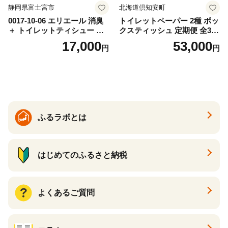
静岡県富士宮市
北海道倶知安町
0017-10-06 エリエール 消臭
トイレットペーパー 2種 ボッ
＋ トイレットティシュー し
クスティッシュ 定期便 全3
っかり香るフレッシュクリア
回 日本製 まとめ買い 防災
17,000
53,000
円
円
の香り ダブル 12ロール×6パ
常備品 日用雑貨 消耗品 生活
ック 72ロール 25m トイレ
必需品 大容量 備蓄 リサイク
ットペーパー パルプ100％ 消
ル ティッシュ ペーパー まと
臭 防臭 日用品 消耗品 備蓄
め買い 雑貨 倶知安町
ふるラボとは
はじめてのふるさと納税
よくあるご質問