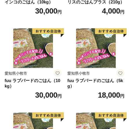
インコのごはん（10kg）
リスのごはんプラス（210g）
の他、宿泊施設やグランピングもある「平取温泉ゆか
30,000
4,000
円
円
ら」など歴史・文化や大自然を満喫できるスッポトが満
載です。
ふるさと納税を通じて、まちの再生・活性化、豊かな自
然や文化の継承など、平取町が抱えている課題解決にお
力添えいただいけますとともに、平取町ならではの特産
品をご堪能いただけると幸いです。
愛知県小牧市
愛知県小牧市
fuu ラブバードのごはん（10
fuu ラブバードのごはん（5k
kg）
g）
30,000
18,000
円
円