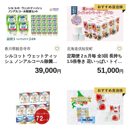
泡石鹸 石鹸 兵庫 兵庫県 小野
市
香川県観音寺市
北海道倶知安町
シルコット ウェットティッ
定期便 2ヵ月毎 全3回 長持ち
シュ ノンアルコール除菌詰
1.5倍巻き 花いっぱい トイレ
替（43枚×3P）×24袋 日用品
ットペーパー ダブル 45ｍ 計
39,000
51,000
円
円
おもちゃ 拭き取り 手拭き 外
72ロール 全18種 花柄 プリン
出時 お出かけ時 食事前 緑茶
ト ハーブ 香り付き 日本製 ま
カテキン配合
とめ買い 防災 常備品 ペーパ
ー 消耗品 備蓄 送料無料 北海
道 倶知安町 日用品