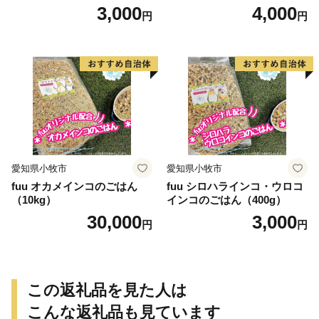
3,000
4,000
円
円
愛知県小牧市
愛知県小牧市
fuu オカメインコのごはん
fuu シロハラインコ・ウロコ
（10kg）
インコのごはん（400g）
30,000
3,000
円
円
この返礼品を見た人は
こんな返礼品も見ています