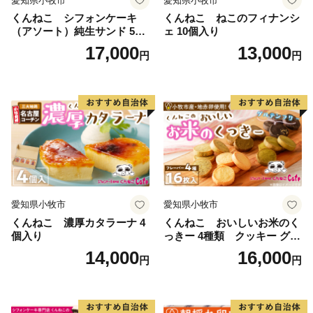
愛知県小牧市
愛知県小牧市
くんねこ シフォンケーキ
くんねこ ねこのフィナンシ
（アソート）純生サンド 5個
ェ 10個入り
入
17,000
13,000
円
円
愛知県小牧市
愛知県小牧市
くんねこ 濃厚カタラーナ 4
くんねこ おいしいお米のく
個入り
っきー 4種類 クッキー グル
テンフリー
14,000
16,000
円
円