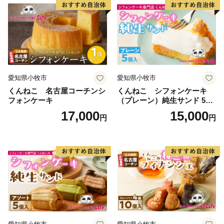
鎌倉市は、総務大臣通知により、ふるさと納税の対象と
なる地方団体としての指定を受けております。
【担当課連絡先】
鎌倉市文化観光部産業課ふるさと寄附金担当
電話 0467-61-3845
愛知県小牧市
愛知県小牧市
FAX 0467-23-8700
くんねこ 名古屋コーチンシ
くんねこ シフォンケーキ
メール furusatokifu@city.kamakura.kanagawa.jp
フォンケーキ
（プレーン）純生サンド 5個
入
17,000
15,000
円
円