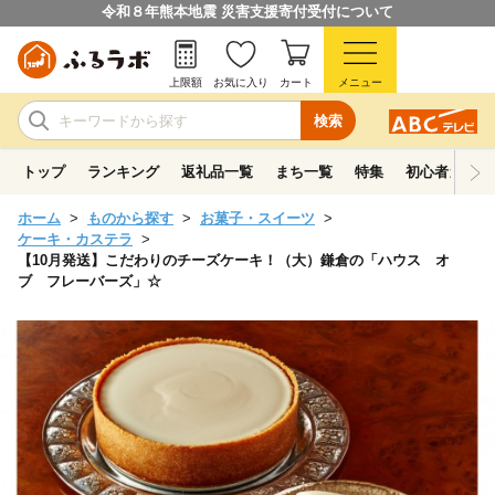
令和８年熊本地震 災害支援寄付受付について
上限額
お気に入り
カート
メニュー
検索
トップ
ランキング
返礼品一覧
まち一覧
特集
初心者ガイド
ホーム
ものから探す
お菓子・スイーツ
ケーキ・カステラ
【10月発送】こだわりのチーズケーキ！（大）鎌倉の「ハウス オ
ブ フレーバーズ」☆