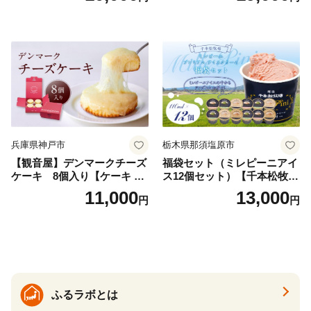
兵庫県神戸市
栃木県那須塩原市
【観音屋】デンマークチーズ
福袋セット（ミレピーニアイ
ケーキ 8個入り【ケーキ チ
ス12個セット）【千本松牧
ーズケーキ 人気スイーツ お
場】 ns025-014-12 【デザー
11,000
13,000
円
円
すすめスイーツ 神戸スイー
ト 詰め合わせ ギフト】
ツ 新感覚チーズケーキ おす
すめケーキ 兵庫県 神戸市 D0
910-17】
ふるラボとは