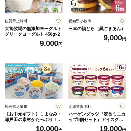
佐賀県上峰町
愛知県小牧市
大富牧場の無添加ヨーグルト
三幸の福どら（黒ごまあん）
グリークヨーグルト 450g×2
9,000
円
9,000
円
広島県尾道市
北海道浜中町
【お中元ギフト】しまなみ・
ハーゲンダッツ『定番ミニカ
瀬戸田の素材がたっぷり！ジ
ップ8個セット』アイスクリ
ェラート8個
ーム アイス スイーツ デザー
10,000
19,000
円
円
ト_H0016-104