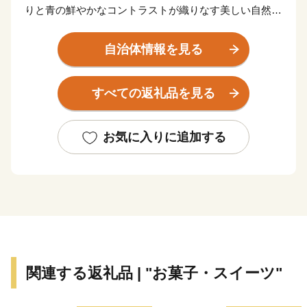
りと青の鮮やかなコントラストが織りなす美しい自然景
観に恵まれたまちです。
自治体情報を見る
そして、今も残る多くの神社仏閣などの歴史的遺産は、
長い年月のなかで守り続けられ、今日でも中世の社会を
すべての返礼品を見る
支えた繁栄の歴史と華やかな文化を現在に伝えていま
す。
お気に入りに追加する
鎌倉市では、先人たちから受け継いだ美しい自然景観や
歴史的遺産を大切にし、次の世代に確かなかたちで引き
継いでいくため、ふるさと寄附金を通じた皆様からの応
援を心よりお待ちしております。
＊＊＊＊＊＊＊＊＊＊＊＊＊＊＊＊＊＊＊＊＊＊＊＊＊
＊＊＊＊＊＊＊
関連する返礼品 | "お菓子・スイーツ"
【お知らせ】