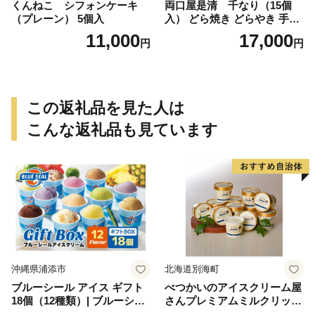
くんねこ シフォンケーキ
両口屋是清 千なり（15個
（プレーン） 5個入
入） どら焼き どらやき 手土
産 お土産 土産 丹波大納言小
11,000
17,000
円
円
豆 抹茶 林檎 りんご 慶事 お
祝い 法事 法要 詰め合わせ お
取り寄せ 瓢箪 豊臣秀吉 焼印
個包装 贈り物 老舗 お茶菓子
この返礼品を見た人は
こんな返礼品も見ています
沖縄県浦添市
北海道別海町
ブルーシール アイス ギフト
べつかいのアイスクリーム屋
18個（12種類）| ブルーシー
さんプレミアムミルクリッチ
ルアイス ブルーシールアイ
12個（AP-01）（ 北海道アイ