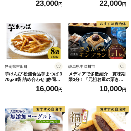
23,000
22,000
円
円
スクリーム 着日指定可能 送
ス 北海道産アイス アイス ア
料無料 ジェラート 沖縄県 バ
イススイーツ アイスクリー
ースデー 贈り物 プレゼント
ム 北海道産アイスクリーム
誕生日 カップ 詰め合わせ バ
道産アイス 道産アイスクリ
ラエティ | バニラ チョコレー
ーム ギフト 詰合せ 詰め合わ
ト ストロベリー ピスタチオ
せ ふるさと納税 ）
バニラ＆クッキー ウベ 沖縄
紅イモ 塩ちんすこう 沖縄シ
ークヮーサー 沖縄黒糖 琉球
ロイヤルミルクティ 沖縄パ
イン
静岡県吉田町
岐阜県中津川市
芋けんぴ 松浦食品芋まつば 3
メディアで多数紹介 賞味期
70g×8袋 詰め合わせ [静岡伊
限3分！「元祖お重の栗きん
勢丹(松浦食品) 静岡県 吉田町
とんモンブラン」 【未来の
16,000
10,000
円
円
22424274] 芋ケンピ セット
ご褒美】スイーツ 栗 モンブ
小袋 個包装 小分け
ラン くりきんとん デザート
ご褒美 お取り寄せ くり お菓
子 菓子 F4N-2298