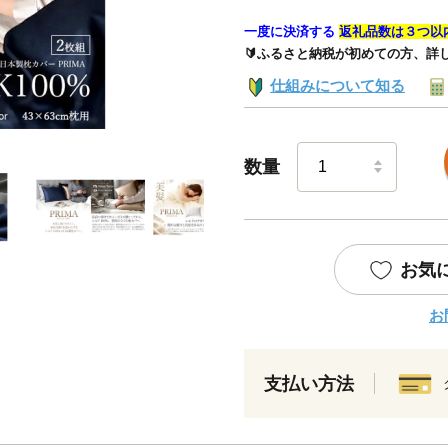
一度に決済する
返礼品数は３つ以
🔰ふるさと納税が初めての方、詳
仕組みについて知る
数量
お気
お
支払い方法