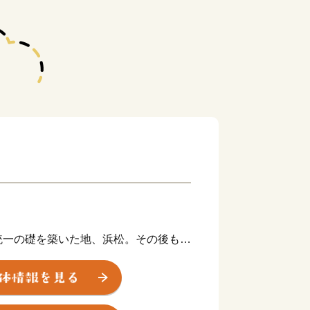
統一の礎を築いた地、浜松。その後も水
が幕府の要職への出世しました。
や技術者、音楽家や芸術家を輩出したほ
業が、浜松から生まれています。