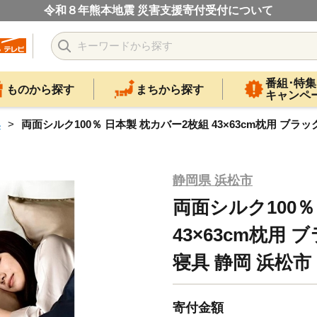
令和８年熊本地震 災害支援寄付受付について
番組･特集
ものから探す
まちから探す
キャンペ
具
両面シルク100％ 日本製 枕カバー2枚組 43×63cm枕用 ブラックパ
静岡県 浜松市
両面シルク100％
43×63cm枕用
寝具 静岡 浜松市 [№
寄付金額