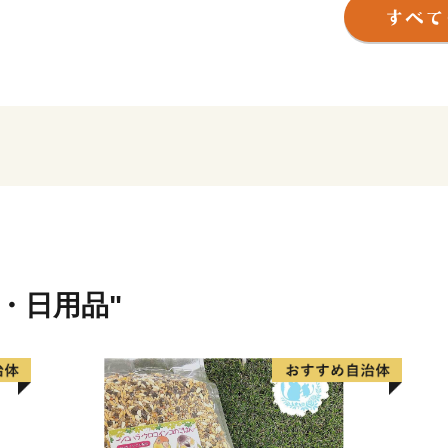
浜松市は東京と大阪のほぼ中
指定都市。北は天竜の美林
と多様な自然に恵まれた土
そして、旺盛なチャレンジ
ートバイ・繊維・楽器とい
でもあります。
世界トップレベルの企業を
充実しています。
貨・日用品"
さらに豊かな自然環境と都
化などにより、近年、観光