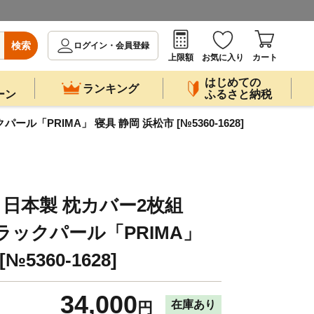
検索
ログイン・会員登録
上限額
お気に入り
カート
はじめての
ランキング
ーン
ふるさと納税
ール「PRIMA」 寝具 静岡 浜松市 [№5360-1628]
 日本製 枕カバー2枚組
 ブラックパール「PRIMA」
5360-1628]
34,000
在庫あり
円