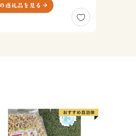
央に位置する、人口約80万人の政令
、南は遠州灘、西は浜名湖、東は天竜川
地です。
精神と起業意識の高い風土によって、オ
った産業が集積する「ものづくりの街」
輩出し、体験できる産業観光施設も年々
市部の調和、温暖な気候、魅力ある食文
地としての人気も高まっています。