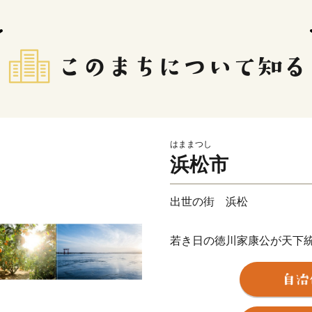
はままつし
浜松市
出世の街 浜松
若き日の徳川家康公が天下
野忠邦など歴代城主の多く
近代では、世界的な研究者
か、世界に名高い多くの企