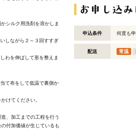
剤かシルク用洗剤を溶かしま
申込条件
何度も申
洗いしながら２～３回すすぎ
配送
常温
にしわを伸ばして形を整えま
で当て布をして低温で裏側か
をかけてください。
製造、加工までの工程を行う
合の付加価値が生じているも