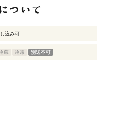
し込み可
冷蔵
冷凍
別送不可