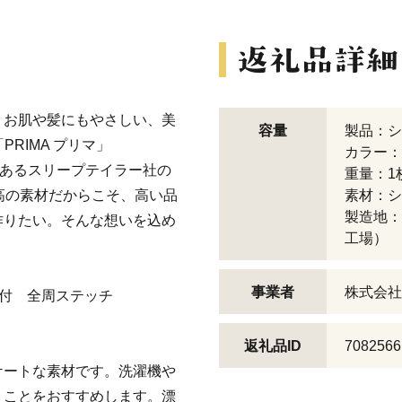
、お肌や髪にもやさしい、美
容量
製品：シ
PRIMA プリマ」
カラー：
にあるスリープテイラー社の
重量：1
高の素材だからこそ、高い品
素材：シ
製造地：
作りたい。そんな想いを込め
工場）
事業者
株式会社
ナー付 全周ステッチ
返礼品ID
7082566
ケートな素材です。洗濯機や
くことをおすすめします。漂