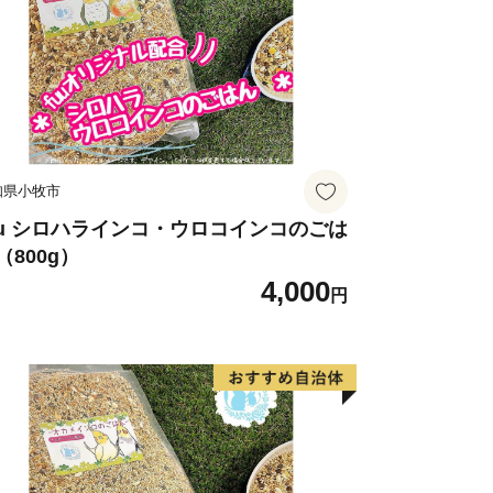
知県小牧市
uu シロハラインコ・ウロコインコのごは
（800g）
4,000
円