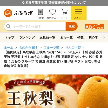
令和８年熊本地震 災害支援寄付受付について
上限額
お気に入り
カート
メニュー
検索
トップ
ランキング
返礼品一覧
まち一覧
特集
初心者ガイド
ホーム
ものから探す
フルーツ類
りんご・梨
【期間限定】鳥取県産 王秋梨 “赤秀” 5kg（6〜8玉入）【梨 赤梨 赤秀
王秋 王秋梨 おうしゅうなし 5kg 6～8玉 期間限定 なし ナシ 晩生梨 果
物 くだもの フルーツ 旬 厳選 高糖度 甘い 贈り物 ギフト お取り寄せ
産地直送 鳥取県】