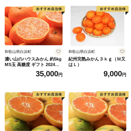
和歌山県白浜町
和歌山県白浜町
濃い山のハウスみかん 約5kg
紀州完熟みかん３ｋｇ（Ｍ又
MS玉 高糖度 ギフト 2024年7
はＬ）
月以降発送分
35,000
9,000
円
円