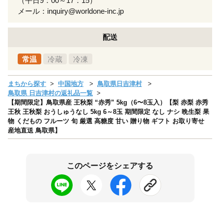
（平日9：00～17：15）
メール：inquiry@worldone-inc.jp
配送
常温
冷蔵
冷凍
まちから探す
中国地方
鳥取県日吉津村
鳥取県 日吉津村の返礼品一覧
【期間限定】鳥取県産 王秋梨 “赤秀” 5kg（6〜8玉入）【梨 赤梨 赤秀
王秋 王秋梨 おうしゅうなし 5kg 6～8玉 期間限定 なし ナシ 晩生梨 果
物 くだもの フルーツ 旬 厳選 高糖度 甘い 贈り物 ギフト お取り寄せ
産地直送 鳥取県】
このページをシェアする