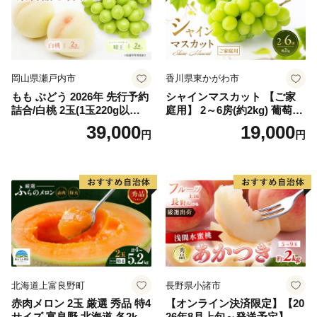
岡山県瀬戸内市
香川県東かがわ市
もも ぶどう 2026年 先行予約
シャインマスカット 【ご家
詰合/白桃 2玉(1玉220g以
庭用】 2～6房(約2kg) 葡萄 ぶ
上)・シャインマスカット 晴
どう ブドウ フルーツ 果物 く
39,000
19,000
円
円
王 2房(1房480g以上) 化粧箱
だもの 果実 旬の果物 旬のフ
入り 岡山県産 国産 フルーツ
ルーツ 香川 香川県 東かがわ
果物 ギフト
市
北海道上富良野町
長野県小諸市
赤肉メロン 2玉 厳選 秀品 特4
【オンライン決済限定】【20
サイズ 富良野 北海道 各2kg
26年8月上旬～発送予定】 先