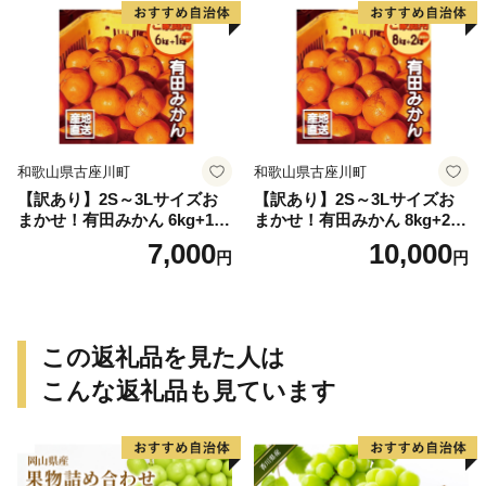
和歌山県古座川町
和歌山県古座川町
【訳あり】2S～3Lサイズお
【訳あり】2S～3Lサイズお
まかせ！有田みかん 6kg+1kg
まかせ！有田みかん 8kg+2kg
保証分 11月から12月下旬ま
保証分 11月から12月下旬ま
7,000
10,000
円
円
でに順次発送致します。 / 訳
でに順次発送致します。 / 訳
ありみかん 有田みかん みか
ありみかん 有田みかん みか
ん ミカン 蜜柑 柑橘 温州みか
ん ミカン 蜜柑 柑橘 温州みか
ん 和歌山 ご家庭用
ん 和歌山 ご家庭用
この返礼品を見た人は
こんな返礼品も見ています