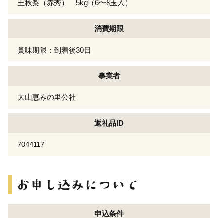
王秋梨（赤秀） 5kg（6〜8玉入）
消費期限
賞味期限：到着後30日
事業者
大山恵みの里公社
返礼品ID
7044117
申込条件