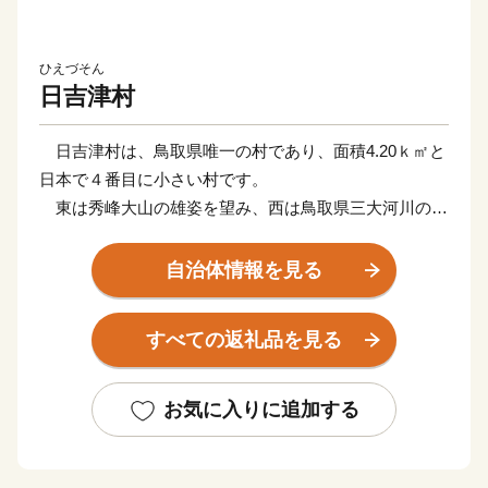
ひえづそん
日吉津村
日吉津村は、鳥取県唯一の村であり、面積4.20ｋ㎡と
日本で４番目に小さい村です。
東は秀峰大山の雄姿を望み、西は鳥取県三大河川の日
野川（一級河川）が流れる自然環境に恵まれた風光明媚
なところです。
自治体情報を見る
日吉津村のシンボルといえば”チューリップ”。毎年４
月にチューリップマラソンを開催し、節目の年には有名
すべての返礼品を見る
選手を招待して一層の盛り上がりを見せています。
また、春には平成5年頃から、日吉津村、村議会と日
吉津村に立地する王子製紙株式会社 米子工場が協働し
お気に入りに追加する
て整備した日野川土手にある公園でお花見を楽しむこと
ができます。