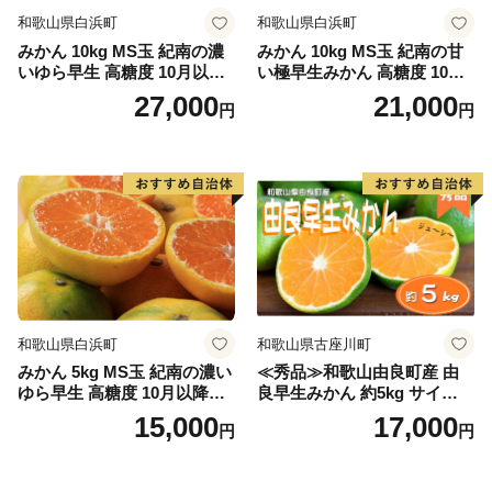
和歌山県白浜町
和歌山県白浜町
みかん 10kg MS玉 紀南の濃
みかん 10kg MS玉 紀南の甘
いゆら早生 高糖度 10月以降
い極早生みかん 高糖度 10月
発送 マルチ被覆栽培
以降発送 マルチ被覆栽培
27,000
21,000
円
円
和歌山県白浜町
和歌山県古座川町
みかん 5kg MS玉 紀南の濃い
≪秀品≫和歌山由良町産 由
ゆら早生 高糖度 10月以降発
良早生みかん 約5kg サイズお
送 マルチ被覆栽培
まかせ【sml106C】
15,000
17,000
円
円