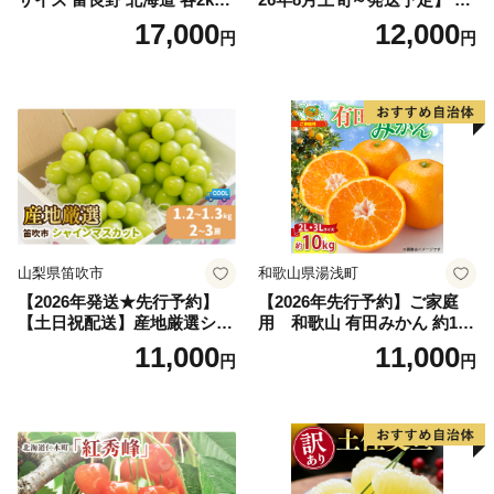
～2.6kg 2玉 セット ファーム
行予約 「浅間水蜜桃プレミ
17,000
12,000
円
円
富良野 メロン めろん 果物 く
アム」 もも あかつき 秀品 約
だもの フルーツ デザート 旬
2kg 5～9玉 贈答品 ふるさと
の果物 旬のフルーツ
納税 果物 桃 フルーツ モモ
果肉 長野県産 小諸市
山梨県笛吹市
和歌山県湯浅町
【2026年発送★先行予約】
【2026年先行予約】ご家庭
【土日祝配送】産地厳選シャ
用 和歌山 有田みかん 約10k
インマスカット1.2kg～1.3kg
g (2L、3Lサイズ)【湯浅町】
11,000
11,000
円
円
（2房～3房）※沖縄・離島配
_ZJ6079
送不可※ 106-003-sku02-26y
｜シャインマスカット 発送
笛吹市 山梨県 フルーツ 果物
ぶどう 葡萄 大粒 シャインマ
スカット おすすめ シャイン
マスカット 贈答 ギフト 産地