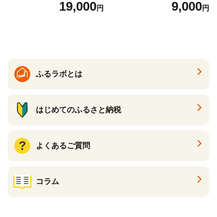
） ご家庭用 M以上 700g 【20
19,000
9,000
円
円
26年6月下旬から7月上旬発
送】 山形県 果物 フルーツ 初
夏 夏 送料無料
ふるラボとは
はじめてのふるさと納税
よくあるご質問
コラム