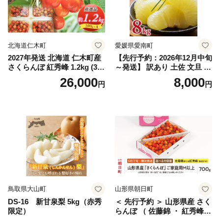
笛吹市 シャインマスカット
笛吹 葡萄 国産 ぶどう 人気
国産 1.2kg 先行｜
北海道仁木町
愛媛県愛南町
2027年発送 北海道 仁木町産
【先行予約：2026年12月中旬
さくらんぼ 紅秀峰 1.2kg (300
～発送】 訳あり 土佐 文旦 8k
g×4パック) Lサイズ以上 旬
g (Mサイズ以上サイズミック
26,000
8,000
円
円
桜桃 産地直送 サクランボ チ
ス) 8000円 わけあり ぶんた
ェリー フルーツ 果物 果物類
ん みかん mikan 蜜柑 ミカン
仁木町 仁木 [松山商店]
土佐文旦 家庭用 産地直送 国
産 農家直送 期間限定 特産品
サイズミックス くらもとフ
ァーム 愛南町 愛媛県
鳥取県大山町
山形県朝日町
DS-16 新甘泉梨 5kg（赤秀
＜ 先行予約 ＞ 山形県産 さく
限定）
らんぼ （ 佐藤錦 ・ 紅秀峰