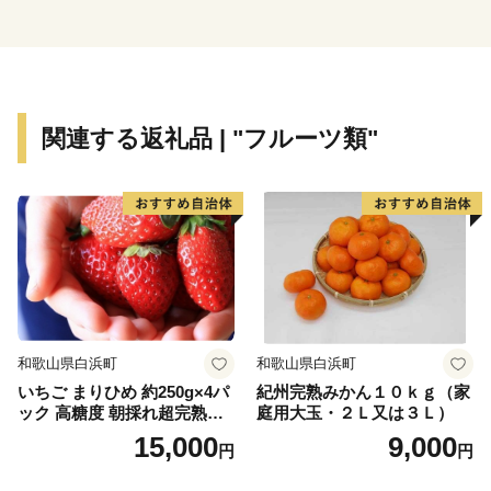
日吉津村は、子育ての満足度も高く評価されてお
り、”待機児童ゼロ”を掲げ子育て支援を実施していま
す。
米子自動車道米子I.C.が近く、関西・四国などと直結
する交通の玄関口であり、村内にはキャンプ場もありま
関連する返礼品 | "フルーツ類"
す。海にも山にも車ですぐ行くことができる最高のアク
セス条件です。
ひとの
えがお
づくりができる村、日吉津村にぜひ一度、足を運んでみ
てください。
和歌山県白浜町
和歌山県白浜町
いちご まりひめ 約250g×4パ
紀州完熟みかん１０ｋｇ（家
ック 高糖度 朝採れ超完熟ま
庭用大玉・２Ｌ又は３Ｌ）
りひめ 1月以降発送分
15,000
9,000
円
円