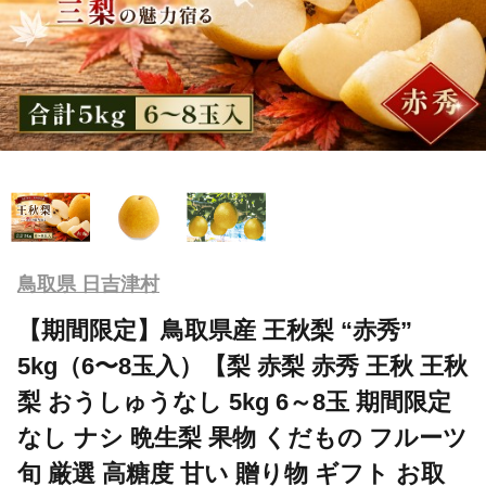
鳥取県 日吉津村
【期間限定】鳥取県産 王秋梨 “赤秀”
5kg（6〜8玉入）【梨 赤梨 赤秀 王秋 王秋
梨 おうしゅうなし 5kg 6～8玉 期間限定
なし ナシ 晩生梨 果物 くだもの フルーツ
旬 厳選 高糖度 甘い 贈り物 ギフト お取