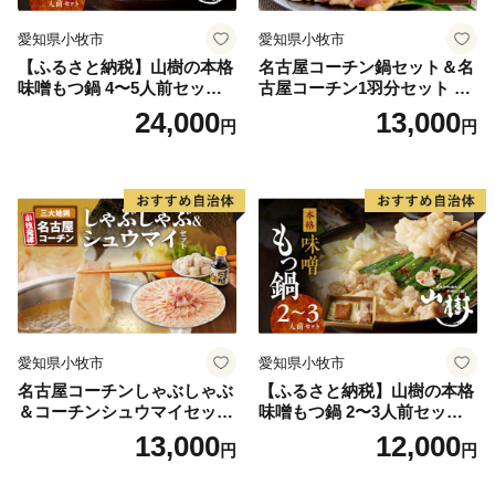
愛知県小牧市
愛知県小牧市
【ふるさと納税】山樹の本格
名古屋コーチン鍋セット＆名
味噌もつ鍋 4〜5人前セット
古屋コーチン1羽分セット 日
山樹 国産 牛もつ ホルモン モ
本三大地鶏 鍋セット 鶏肉 も
24,000
13,000
円
円
ツ オンライン飲み会 ホーム
も肉 むね肉 ササミ 肉団子 鍋
パーティー 宅飲み 鍋セット
料理
お取り寄せグルメ おうち時
間
愛知県小牧市
愛知県小牧市
名古屋コーチンしゃぶしゃぶ
【ふるさと納税】山樹の本格
＆コーチンシュウマイセッ
味噌もつ鍋 2〜3人前セット
ト 焼売 鶏肉 鍋 鶏しゃぶ 日
山樹 国産 牛もつ ホルモン モ
13,000
12,000
円
円
本三大地鶏
ツ オンライン飲み会 ホーム
パーティー 宅飲み 鍋セット