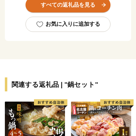
すべての返礼品を見る
温暖多雨の穏やかな気候にくわえて、町全体が標高4〜5
メートルのほぼ平坦な理想的な田園地帯となっていま
す。また、町の総面積の約14％を占める堀（クリーク）
お気に入りに追加する
が、町全域を縦横無尽に張り巡らしており、その歴史は
荘園時代にまで遡るほど、かつてから日本屈指のクリー
ク地帯です。
関連する返礼品 | "鍋セット"