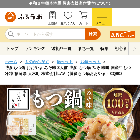
令和８年熊本地震 災害支援寄付受付について
上限額
お気に入り
カート
メニュー
検索
トップ
ランキング
返礼品一覧
まち一覧
特集
初心者ガイド
ホーム
ものから探す
鍋セット
お鍋セット
博多もつ鍋 おおやま みそ味 3人前 博多 もつ鍋 みそ 味噌 国産牛もつ
冷凍 福岡県 大木町 株式会社LAV（博多もつ鍋おおやま）CQ002