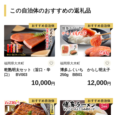
間
間
この自治体のおすすめの返礼品
福岡県大木町
福岡県大木町
乾熟明太セット（旨口・辛
博多ふくいち からし明太子
口） BV003
250g BB01
10,000
12,000
円
円