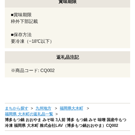
賞味期限
■賞味期限
枠外下部記載
■保存方法
要冷凍（−18℃以下）
返礼品注記
※商品コード: CQ002
まちから探す
九州地方
福岡県大木町
福岡県 大木町の返礼品一覧
博多もつ鍋 おおやま みそ味 3人前 博多 もつ鍋 みそ 味噌 国産牛もつ
冷凍 福岡県 大木町 株式会社LAV（博多もつ鍋おおやま）CQ002