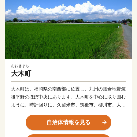
おおきまち
大木町
大木町は、福岡県の南西部に位置し、九州の穀倉地帯筑
後平野のほぼ中央にあります。大木町を中心に取り囲む
ように、時計回りに、久留米市、筑後市、柳川市、大川
市、と町境をなしています。
福岡市から西鉄天神大牟田線を利用すると約1時間、車
自治体情報を見る
で九州自動車道（八女インターチェンジ）を利用すると
約50分の距離にあります。