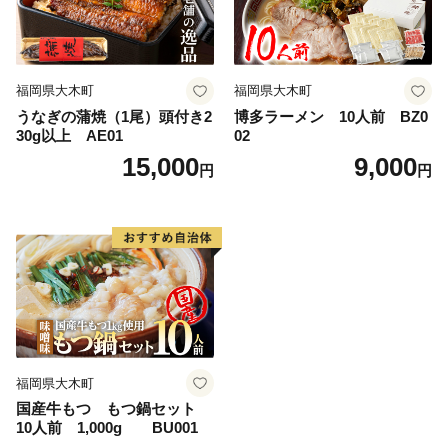
福岡県大木町
福岡県大木町
うなぎの蒲焼（1尾）頭付き2
博多ラーメン 10人前 BZ0
30g以上 AE01
02
15,000
9,000
円
円
福岡県大木町
国産牛もつ もつ鍋セット
10人前 1,000g BU001