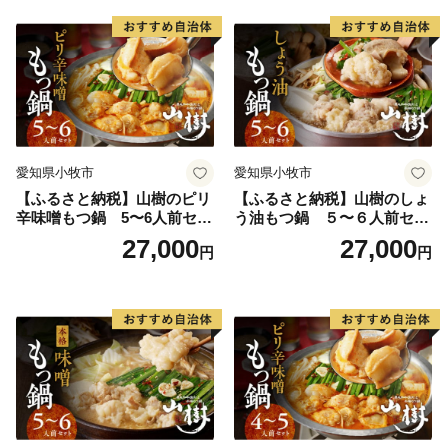
お取り寄せグルメ おうち時
間
愛知県小牧市
愛知県小牧市
【ふるさと納税】山樹のピリ
【ふるさと納税】山樹のしょ
辛味噌もつ鍋 5〜6人前セッ
う油もつ鍋 ５〜６人前セッ
ト 山樹 国産 牛もつ ホルモン
ト 山樹 国産 牛もつ ホルモン
27,000
27,000
円
円
モツ オンライン飲み会 ホー
モツ オンライン飲み会 ホー
ムパーティー 宅飲み 鍋セッ
ムパーティー 宅飲み 鍋セッ
ト お取り寄せグルメ おうち
ト お取り寄せグルメ おうち
時間
時間