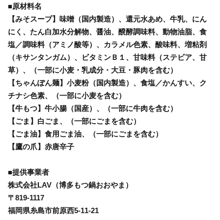
■原材料名
【みそスープ】味噌（国内製造）、還元水あめ、牛乳、にん
にく、たん白加水分解物、醤油、醗酵調味料、動物油脂、食
塩／調味料（アミノ酸等）、カラメル色素、酸味料、増粘剤
（キサンタンガム）、ビタミンＢ１、甘味料（ステビア、甘
草）、（一部に小麦・乳成分・大豆・豚肉を含む）
【ちゃんぽん麺】小麦粉（国内製造）、食塩／かんすい、ク
チナシ色素、（一部に小麦を含む）
【牛もつ】牛小腸（国産）、（一部に牛肉を含む）
【ごま】白ごま、（一部にごまを含む）
【ごま油】食用ごま油、（一部にごまを含む）
【鷹の爪】赤唐辛子
■提供事業者
株式会社LAV（博多もつ鍋おおやま）
〒819-1117
福岡県糸島市前原西5-11-21