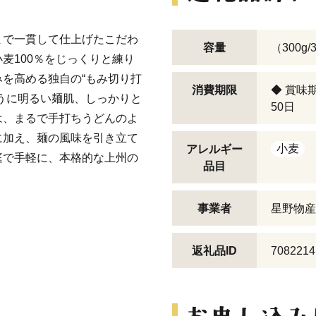
まで一貫して仕上げたこだわ
容量
（300g
麦100％をじっくりと練り
を高める独自の“もみ切り打
消費期限
◆ 賞味
うに明るい麺肌、しっかりと
50日
は、まるで手打ちうどんのよ
に加え、麺の風味を引き立て
小麦
アレルギー
庭で手軽に、本格的な上州の
品目
事業者
星野物産
返礼品ID
7082214