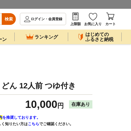
検索
ログイン・会員登録
上限額
お気に入り
カート
はじめての
ランキング
ーン
ふるさと納税
どん 12人前 つゆ付き
10,000
在庫あり
円
内
を推奨しております。
しく知りたい方は
こちら
でご確認ください。