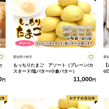
愛知県小牧市
愛
セ
もっちりたまご アソート（プレーン/カ
【
スタード/塩バター/小倉バター）
0
セ
0
11,000
円
円
常