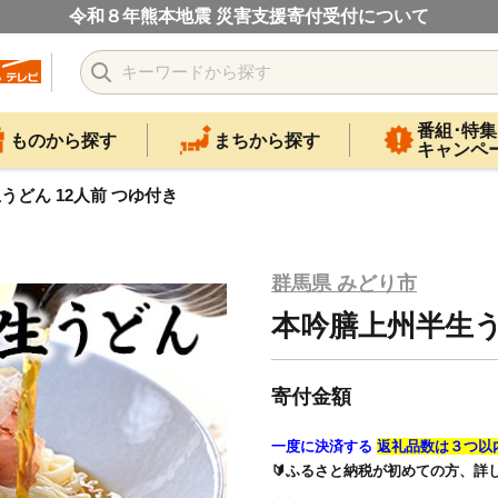
令和８年熊本地震 災害支援寄付受付について
番組･特集
ものから探す
まちから探す
キャンペ
うどん 12人前 つゆ付き
群馬県 みどり市
本吟膳上州半生う
寄付金額
一度に決済する
返礼品数は３つ以
🔰ふるさと納税が初めての方、詳