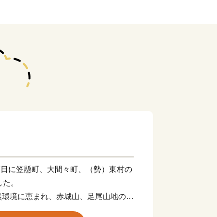
27日に笠懸町、大間々町、（勢）東村の
した。
然環境に恵まれ、赤城山、足尾山地の山
山間地域、そして渡良瀬川がつくり出し