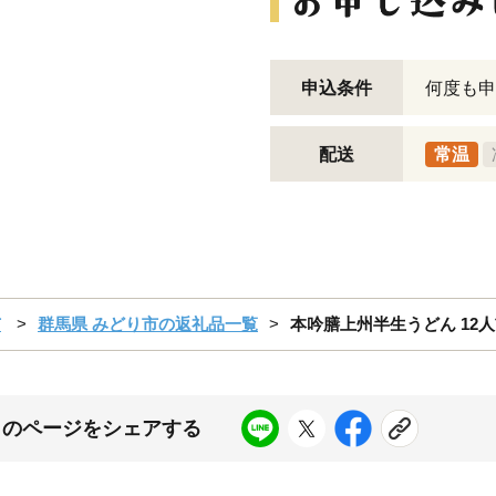
申込条件
何度も申
配送
常温
市
群馬県 みどり市の返礼品一覧
本吟膳上州半生うどん 12人
このページをシェアする