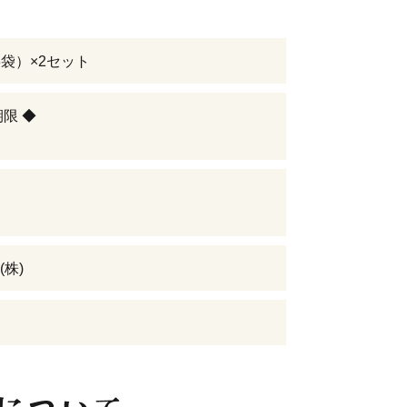
/3袋）×2セット
期限 ◆
(株)