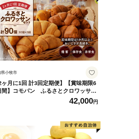
知県小牧市
2ヶ月に1回 計3回定期便】【賞味期限6
日間】コモパン ふるさとクロワッサン
ット（計90個）／災害用備蓄 保存食 非
42,000
円
食 防災グッズにも