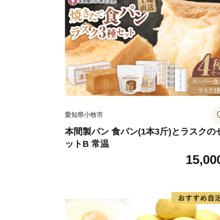
愛知県小牧市
本間製パン 食パン(1本3斤)とラスクの
ットB 常温
15,00