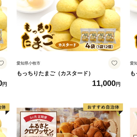
愛知県小牧市
愛
もっちりたまご（カスタード）
も
0
11,000
円
円