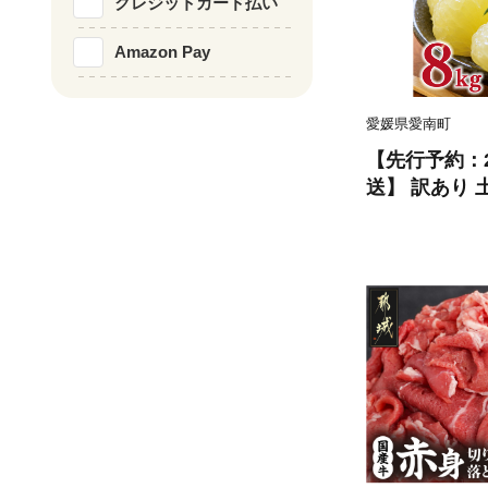
クレジットカード払い
Amazon Pay
愛媛県愛南町
【先行予約：2
送】 訳あり 土
ズ以上サイズミ
あり ぶんたん 
ミカン 土佐文
産 農家直送 
ミックス く
愛媛県