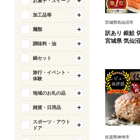
お菓子・スイーツ
加工品等
宮城県気仙沼市
麺類
訳あり 銀鮭 切
宮城県 気仙沼市 
調味料・油
類 海鮮 訳ア
サケ 鮭切身 
鍋セット
庭用 おかず 
鮭切り身 魚 
旅行・イベント・
体験
地域のお礼の品
雑貨・日用品
スポーツ・アウト
ドア
佐賀県神埼市