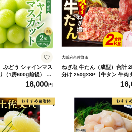
大阪府泉佐野市
】 ぶどう シャインマス
ねぎ塩 牛たん（成型）合計 2k
り（1房600g前後） 秀
分け 250g×8P【牛タン 牛肉
町産【山形eLab】 ka
薄切り 訳あり サイズ不揃い
18,000
16,
円