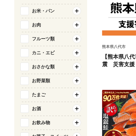
お米・パン
お肉
フルーツ類
熊本県八代市
カニ・エビ
【熊本県八代
震 災害支援
おさかな類
お野菜類
たまご
お酒
お飲み物