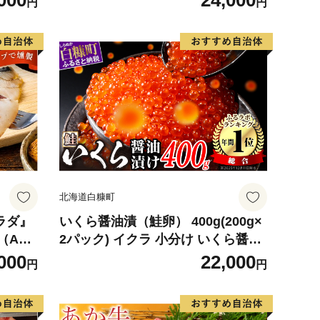
000
24,000
円
円
デザート
観光物産協会】 ka002-004-r8
北海道白糠町
サラダ』
いくら醤油漬（鮭卵） 400g(200g×
（ABC
2パック) イクラ 小分け いくら醤油
ク（1
漬 鮭いくら いくら醤油漬け 鮭 鮭卵
000
22,000
円
円
枚入）
ikura 醤油いくら 冷凍いくら いく
ら北海道 醤油鮭いくら 人気 大好評
品 北海道 白糠町