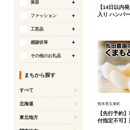
美容
【14日以内
入り ハンバーグ 
ファッション
22個)【佐賀
九州 ハンバー
工芸品
弁当 おかず 
感謝状等
083106)
その他のお礼品
まちから探す
すべて
北海道
熊本県玉東町
【先行予約】秋
東北地方
付指定不可】
まもと 梨 たっ