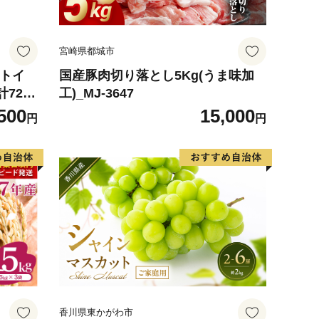
宮崎県都城市
 トイ
国産豚肉切り落とし5Kg(うま味加
計72ロ
工)_MJ-3647
ハーブ
500
15,000
円
円
防災 常
 消耗品
町 日用
香川県東かがわ市