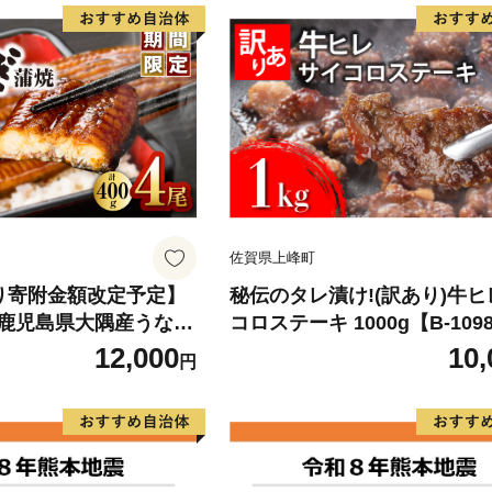
佐賀県上峰町
)より寄附金額改定予定】
秘伝のタレ漬け!(訳あり)牛
鹿児島県大隅産うなぎ
コロステーキ 1000g【B-109
g） KN007-023
12,000
10,
円