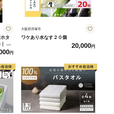
大阪府貝塚市
産ホタ
ワケあり水なす２０個
｜ 訳
20,000
円
000
円