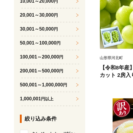
10,001～20,000
円
20,001～30,000
円
30,001～50,000
円
50,001～100,000
円
100,001～200,000
円
山形県河北町
【令和8年産
200,001～500,000
円
カット 2房入
品 山形県河北
500,001～1,000,000
円
074-023-r8
1,000,001
円以上
絞り込み条件