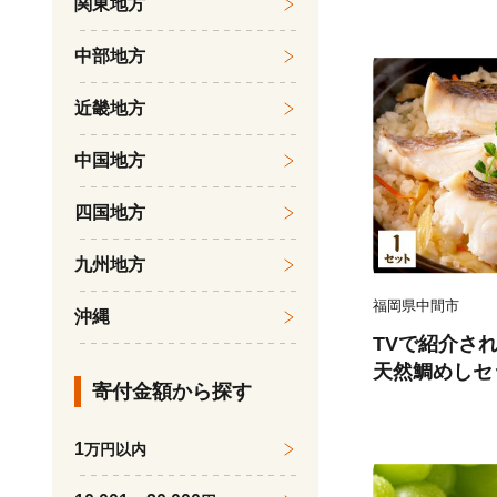
関東地方
後 《7月下旬
受付中 熊本
中部地方
農園』なし 果
近畿地方
中国地方
四国地方
九州地方
福岡県中間市
沖縄
TVで紹介さ
天然鯛めしセ
寄付金額から探す
汁、鯛茶漬け用だ
1
万円以内