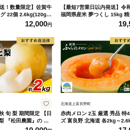
発送！数量限定】佐賀牛
【最短7営業日以内発送】令
22個 2.6kg(120g×
福岡県産米 夢つくし 15kg 精
牛 黒毛和牛 ブランド牛
北海道・沖縄・離島は配送不
12,000
19,
円
グ 牛肉 豚肉 国産 お
惣菜 おすすめ 人気】(H
北海道上富良野町
 旬 梨 期間限定 【日
赤肉メロン 2玉 厳選 秀品 特
梨 『松田農園』の く
ズ 富良野 北海道 各2kg～2.6k
ぷり 約2kg 5-7玉前
セット ファーム富良野 メロン