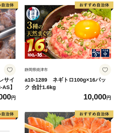
静岡県焼津市
ヒレサイ
a10-1289 ネギトロ100g×16パッ
8-AS】
ク 合計1.6kg
000
10,000
円
円