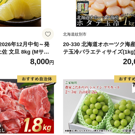
北海道紋別市
026年12月中旬～発
20-330 北海道オホーツク海
佐 文旦 8kg (Mサイ
テ玉冷バラエティサイズ(1kg)
ックス) 8000円 わけ
あり サイズ不揃い
8,000
20,
円
みかん mikan 蜜柑
旦 家庭用 産地直送 国
期間限定 特産品 サイズ
らもとファーム 愛南町