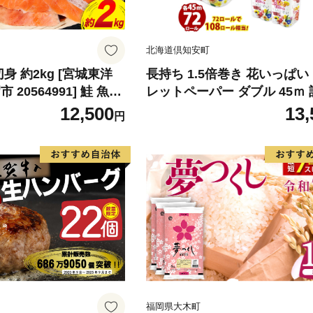
北海道倶知安町
身 約2kg [宮城東洋
長持ち 1.5倍巻き 花いっぱい
20564991] 鮭 魚介
レットペーパー ダブル 45ｍ 
リ 規格外 不揃い さけ
ール 全18種 花柄 プリント 
12,500
13,
円
シャケ 切り身 冷凍 家
香り付き 日本製 まとめ買い 
弁当 支援 サーモン 銀
備品 ペーパー エコ 日用雑貨
わけあり
備蓄 送料無料 北海道 倶知安
品
福岡県大木町