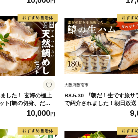
10,000
17,
円
-9月末頃出荷》 予約
ん 果物 くだもの フルーツ 
県玉名郡玉東町『松田
旬の果物 旬のフルーツ
物 スイーツ フルーツ
デザート スムージー SDG`s
大阪府阪南市
れました！ 玄海の極上
R8.5.30 『朝だ！生です旅
ット[鯛の切身、だし
で紹介されました！朝日放送
し]【010-0001】
テレビ） 鰆の生ハム ×3パッ
10,000
9,
円
パックあたり、約15g × 約4
さわら 燻製 熟成