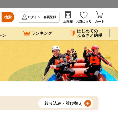
検索
ログイン・会員登録
上限額
お気に入り
カート
はじめての
ランキング
ーン
ふるさと納税
絞り込み・並び替え