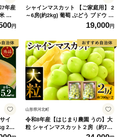
和7年産
シャインマスカット 【ご家庭用】 2
米 ※
～6房(約2kg) 葡萄 ぶどう ブドウ フ
可
ルーツ 果物 くだもの 果実 旬の果物
500
19,000
円
円
旬のフルーツ 香川 香川県 東かがわ
市
山形県河北町
4サイ
令和8年産【はじまり農園 うの】大
g 2玉
粒 シャインマスカット２房（約700
 めろ
g×2房） 山形県河北町産 【河北町