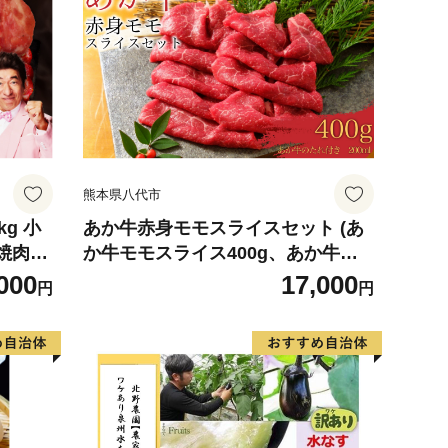
熊本県八代市
g 小
あか牛赤身モモスライスセット (あ
 焼肉用
か牛モモスライス400g、あか牛の
】
たれ200ml付き)
000
17,000
円
円