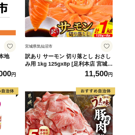
宮城県気仙沼市
本地
訳あり サーモン 切り落とし おさし
み用 1kg 125gx8p [足利本店 宮城県
気仙沼市 20564313] 魚 魚介類 鮭 お
000
11,500
円
円
刺し身 刺し身 刺身 生 生食 個包装
チリ銀鮭 銀鮭 海鮮 海鮮丼 魚介