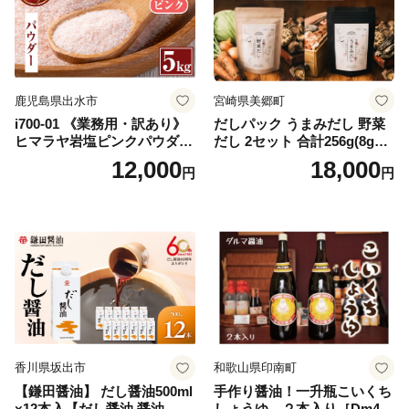
鹿児島県出水市
宮崎県美郷町
i700-01 《業務用・訳あり》
だしパック うまみだし 野菜
ヒマラヤ岩塩ピンクパウダー
だし 2セット 合計256g(8g×8
タイプ(5kg) 岩塩 塩 調味料
パック×2種×2セット) [岡田商
12,000
18,000
円
円
しお 保存料不使用 天然 パウ
店 宮崎県 美郷町 31ac0069]
ダータイプ グレインミルタ
国産 粉末 ダシ 出汁パック し
イプ 料理 バスソルト 入浴 普
いたけ 無塩
段使い ギフト 贈り物【ソル
ティースマイル】
香川県坂出市
和歌山県印南町
【鎌田醤油】 だし醤油500ml
手作り醤油！一升瓶こいくち
×12本入【だし醤油 醤油 人気
しょうゆ ２本入り［Dm4］