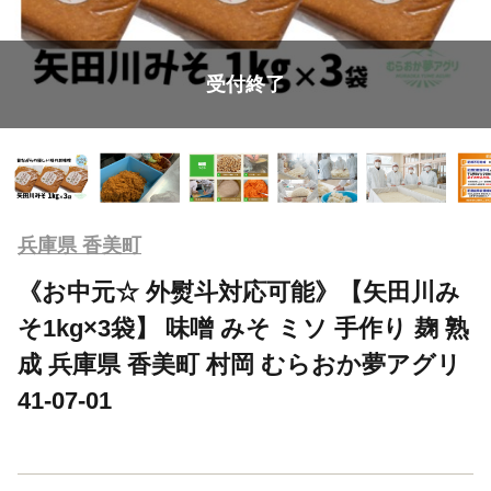
受付終了
兵庫県 香美町
《お中元☆ 外熨斗対応可能》【矢田川み
そ1kg×3袋】 味噌 みそ ミソ 手作り 麹 熟
成 兵庫県 香美町 村岡 むらおか夢アグリ
41-07-01