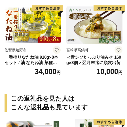
佐賀県嬉野市
宮崎県高鍋町
一番搾りなたね油 910g×8本
＜青シソたっぷり油みそ 160
セット / 油 なたね油 菜種油
g×3個＞翌月末迄に順次出荷
ナタネ【山下製油】 [NBE00
34,000
10,000
円
円
7]
この返礼品を見た人は
こんな返礼品も見ています