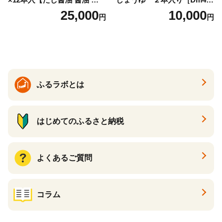
おすすめ 人気だし醤油 出汁
｜手作り 醤油 和歌山県 印南
25,000
10,000
円
円
醤油 AE1021】
町 一升瓶 こいくちしょうゆ
伝統製法 醤油 日本食 調味料
地元産 大豆 小麦 塩 だし 煮
物 和食 醤油 肉料理 魚料理
野菜料理 醤油 郷土料理 家庭
料理 醤油
ふるラボとは
はじめてのふるさと納税
よくあるご質問
コラム