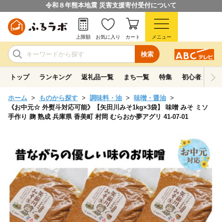
令和８年熊本地震 災害支援寄付受付について
上限額
お気に入り
カート
メニュー
検索
トップ
ランキング
返礼品一覧
まち一覧
特集
初心者ガイド
ホーム
ものから探す
調味料・油
味噌・醤油
《お中元☆ 外熨斗対応可能》【矢田川みそ1kg×3袋】 味噌 みそ ミソ
手作り 麹 熟成 兵庫県 香美町 村岡 むらおか夢アグリ 41-07-01