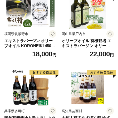
福岡県筑紫野市
岡山県瀬戸内市
エキストラバージン オリー
オリーブオイル 有機栽培 エ
ブオイル KORONEIKI 450g
キストラバージン オリーブ
[筑前たなか油屋 福岡県 筑紫
オイル シングル 2本 セット
18,000
22,000
円
円
野市 21760403] 油 食用油 オ
オーガニック 調味料 油 オリ
リーブ油
ーブ油 食用油 ギフト
兵庫県多可町
高知県芸西村
国産有機醤油と黒大豆しょう
土佐山村のゆずぽん酢 ゆず