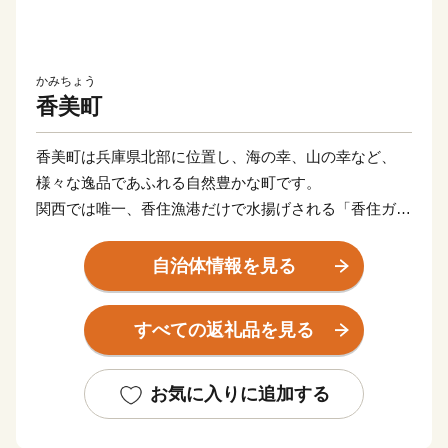
かみちょう
香美町
香美町は兵庫県北部に位置し、海の幸、山の幸など、
様々な逸品であふれる自然豊かな町です。
関西では唯一、香住漁港だけで水揚げされる「香住ガニ
（紅ズワイガニ）」、冬の味覚の王様「松葉がに」や、
全国のブランド牛の素牛である銘牛「但馬牛」など、四
自治体情報を見る
季を通してＡ級食材を楽しむことができます。
香美町の特産品を「ふるさと納税」を通してお楽しみく
すべての返礼品を見る
ださい。
お気に入りに追加する
■返礼品の発送について
返礼品のお届け時期は商品によって異なります。商品ペ