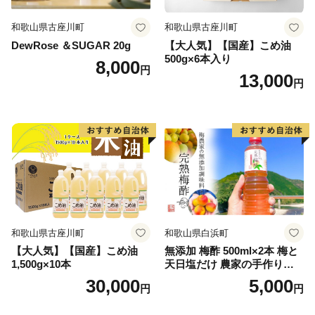
ただいた上でお申込いただきますようよろしくお願い申
し上げます。
和歌山県古座川町
和歌山県古座川町
お申込み後に、配送先ご住所に誤りや変更がございまし
DewRose ＆SUGAR 20g
【大人気】【国産】こめ油
500g×6本入り
たら、早急に香美町ふるさと納税サポート室までご連絡
8,000
円
13,000
ください。
円
和歌山県古座川町
和歌山県白浜町
【大人気】【国産】こめ油
無添加 梅酢 500ml×2本 梅と
1,500g×10本
天日塩だけ 農家の手作り完
熟梅酢 調味料
30,000
5,000
円
円