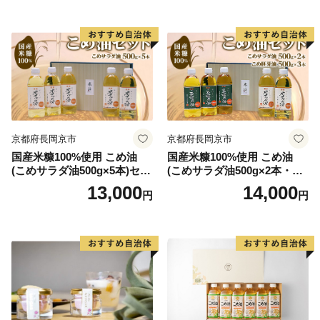
寄附申込みのキャンセル、返礼品の変更・返品はできか
ねます。
寄附者の都合により返礼品がお届けできない場合、返礼
品の再送は致しません。
また、香美町民の方が香美町にふるさと納税を行われた
場合は、返礼品をお送りすることはできかねます。
予めご了承ください。
京都府長岡京市
京都府長岡京市
国産米糠100%使用 こめ油
国産米糠100%使用 こめ油
【重要】ヤマト運輸の荷物転送有料化のお知らせ
(こめサラダ油500g×5本)セッ
(こめサラダ油500g×2本・こ
ヤマト運輸の規定変更により、2023年6月1日（木）以
ト [1574]
め胚芽油500g×3本)セット [1
13,000
14,000
円
円
降、お荷物の送り状に記載されたご住所以外にお届け先
573]
を変更（転送）する場合、送り状に記載されたお届け先
から変更後のお届け先までに生じた配送料（定価・着払
い）を別途お支払いいただくことになりました。
生じた配送料につきましては、ご贈答用の場合でも受取
人様に着払いでご負担いただくことになりますので、お
届け先のご住所をご入力いただく際には十分にご注意い