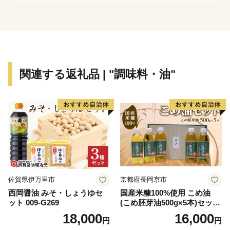
ージのお届け時期の目安をご確認ください。
季節限定の返礼品は、漁や収穫の状況により、発送時期
が目安よりも大きくずれ込む場合がございますので、ご
理解いただきますようお願いいたします。
※年末年始の配送は行っておりません。
関連する返礼品 | "調味料・油"
■書類について■
寄附金受領証明書・ワンストップ特例申請書類(要望さ
れた方のみ)につきましては、ご寄附をいただきました
後、３週間以内に返礼品とは別に郵送いたします。
ただし、ご寄附お申込み多数の際は1か月程度を要する
場合もございます。
佐賀県伊万里市
京都府長岡京市
※下記URLからも申請書をダウンロードできます。
西岡醤油 みそ・しょうゆセ
国産米糠100%使用 こめ油
https://furusato-madoguchi.jp/service/kami/
ット 009-G269
(こめ胚芽油500g×5本)セット
[1575]
18,000
16,000
円
円
■キャンセル・変更について