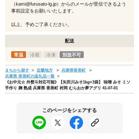
（kami@furusato-lg.jp）からのメールが受信できるよう
事前設定をお願いいたします。
以上、予めご了承ください。
配送
常温
冷蔵
冷凍
別送不可
まちから探す
近畿地方
兵庫県香美町
兵庫県 香美町の返礼品一覧
《お中元☆ 外熨斗対応可能》【矢田川みそ1kg×3袋】 味噌 みそ ミソ
手作り 麹 熟成 兵庫県 香美町 村岡 むらおか夢アグリ 41-07-01
このページをシェアする