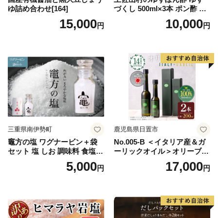
ゆ詰め合わせ[164]
づくし 500ml×3本 ポン酢 ポ
ンズ ゆず 柚子 調味料 さっぱ
15,000
10,000
円
円
り 美味しい おいしい 鍋 しゃ
ぶしゃぶ 冷奴 魚料理 蒸し料
理 ドレッシング セット
三重県南伊勢町
鹿児島県日置市
竈方の塩 ワグナービン＋袋
No.005-B ＜イタリア産＆ガ
セット 塩 しお 調味料 食塩
ーリックオイル＞オリーブオ
天然 ミネラル 調味料 ソルト
イルセット(200ml×2本) 日置
5,000
17,000
円
円
salt 料理 味付 おにぎり 三重
市 特産品 調味料 油 エキスト
県 南伊勢 伊勢 志摩 5000円 5
ラバージン オリーブ セット
000円以下 五千円
ガーリック【鹿児島オリー
ブ】