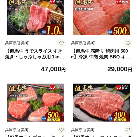
ーフはまだ TJM 73-01
ビーフはまだ TJM 73-02
兵庫県香美町
兵庫県香美町
【但馬牛 うでスライス すき
【但馬牛 霜降り 焼肉用 500
焼き・しゃぶしゃぶ用 1kg】
g】冷凍 牛肉 焼肉 BBQ キャ
冷凍 牛肉 ステーキ しゃぶし
ンプ 国産 但馬 神戸 大人気
47,000
29,000
ゃぶ すき焼き 国産 但馬 神戸
人気 ふるさと納税 返礼品 お
円
円
大人気 人気 ふるさと納税 返
すすめ ランキング 兵庫県 香
礼品 おすすめ ランキング 兵
美町 但馬牛 但馬ビーフはま
庫県 香美町 但馬牛 但馬ビー
だ TJM 73-04
フはまだ TJM 73-03
兵庫県香美町
兵庫県香美町