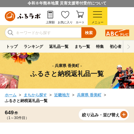
令和８年熊本地震 災害支援寄付受付について
上限額
お気に入り
カート
メニュー
検索
トップ
ランキング
返礼品一覧
まち一覧
特集
初心者ガイド
- 兵庫県 香美町 -
ふるさと納税返礼品一覧
ホーム
まちから探す
近畿地方
兵庫県 香美町
ふるさと納税返礼品一覧
649
件
絞り込み・並び替え
（1～30件目）