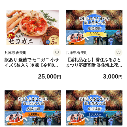
お取り寄せ グルメ 但馬 神戸
ワイガニ 松葉がに 松葉ガニ
冷凍 兵庫県 香美町 高島屋 K
せいこがに メス ボイル 茹で
BB 13000円 79-02
大人気 ふるさと納税 おすす
め 返礼品 兵庫県 香美町 香住
山米鮮魚 SKG WKA 74-21
兵庫県香美町
兵庫県香美町
訳あり 釜茹で セコガニ 小サ
【返礼品なし】香住ふるさと
イズ 5枚入り 冷凍【令和8年1
まつり応援寄附 香住海上花火
1月中旬以降発送予定】 カニ
大会応援寄附 （3,000円分）
25,000
3,000
の本場 香住 濃厚 かにミソ 内
来年も美しい香住の花火大会
円
円
子 外子 絶品 訳指落ち 柴山
を継続していくために皆様の
山陰 日本海 国産 カニ ズワイ
応援をよろしくお願いしま
ガニ 松葉ガニ せいこがに メ
す。ふるさとづくり 寄附金
スガニ 爪 ほぐし ボイル 脚
支援 1万以下 花火 花火大会
鮮度抜群 絶妙 塩加減 茹で 大
夏 祭り 夏祭り おすすめ スポ
人気 ふるさと納税 兵庫県 香
ット イベント 応援 香住 小代
美町 SKG WKA 山米鮮魚 74-
村岡 兵庫県 香美町 25-56
03