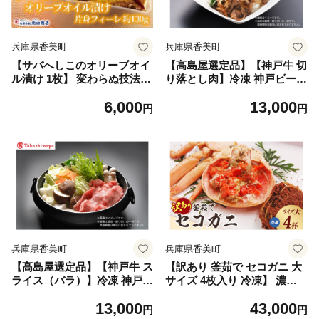
兵庫県香美町
兵庫県香美町
【サバへしこのオリーブオイ
【高島屋選定品】【神戸牛 切
ル漬け 1枚】 変わらぬ技法
り落とし肉】冷凍 神戸ビーフ
（ぬか漬製法）伝統料理 保存
但馬牛 神戸牛 和牛 牛 牛肉
6,000
13,000
食品 手作業 ご飯のお供に ワ
切り落とし 人気 国産 お取り
円
円
イン お酒のおつまみ パスタ
寄せ 但馬 神戸 ふるさと納税
と和えて 脂の乗ったサバ ぬ
兵庫県 香美町 高島屋 KBB 1
かとオリーブオイルの２度漬
3000円 79-01
け製法 発酵 海鮮 糠漬け 熟成
おつまみ 酒の肴 ふるさと納
税 兵庫県 香美町 香住 北由商
店 44-05
兵庫県香美町
兵庫県香美町
【高島屋選定品】【神戸牛 ス
【訳あり 釜茹で セコガニ 大
ライス（バラ）】冷凍 神戸ビ
サイズ 4枚入り 冷凍】 濃厚
ーフ 但馬牛 神戸牛 和牛 牛
かにみそ 内子 外子 指落ち わ
13,000
43,000
牛肉 バラ スライス 人気 国産
けあり 国産 カニ かに 蟹 ズ
円
円