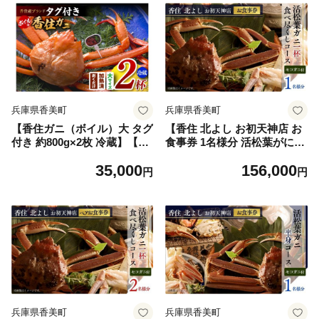
兵庫県香美町
兵庫県香美町
【香住ガニ（ボイル）大 タグ
【香住 北よし お初天神店 お
付き 約800g×2枚 冷蔵】【令
食事券 1名様分 活松葉がに1
和9年4月以降発送予定】カニ
杯食べ尽くしコース（背子ガ
35,000
156,000
甘み 強い かに カニ 蟹 香住
ニ(香箱ガニ)付き） 】松葉が
円
円
がに 紅ずわいがに ベニズワ
に 活ガニ かに 蟹 カニの本場
イガニ 脚 爪 身 ほぐし むき
香住 しゃぶ 刺身 焼き 蒸し
身 かにすき 鍋 大人気 ふるさ
かにすき 蟹スキ 鍋 お鍋 かに
と納税 おすすめ 兵庫 香美 香
みそ ふるさと納税 大阪 梅田
住 但馬漁業 遊魚館 KMG 03-
兵庫県 香美町 香住 食事券 北
08-4
由商店 44-06
兵庫県香美町
兵庫県香美町