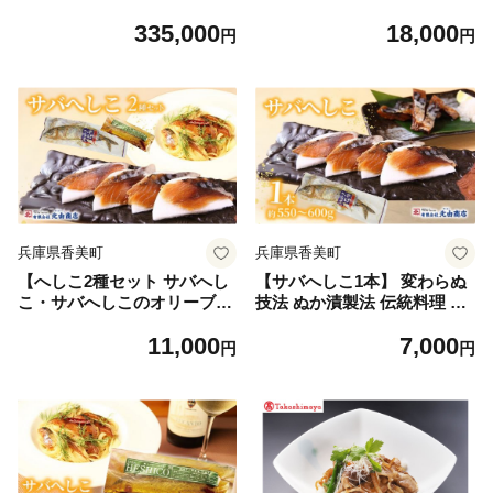
レミアム半身コース（背子ガ
5cm 冷凍】体にやさしい ス
335,000
18,000
ニ(香箱ガニ)付き） 】ズワイ
イーツ お菓子 グルテンフリ
円
円
ガニ 活ガニ かに 蟹 カニの本
ー 健康志向 ダイエット 砂
場 香住 しゃぶ 刺身 焼き 蒸
糖・小麦粉・人工甘味料は一
し かにすき 蟹スキ 鍋 お鍋
切不使用 低糖質 しっとり 甘
かにみそ ふるさと納税 大阪
い 大人気 ふるさと納税 返礼
梅田 兵庫県 香美町 香住 食事
品 おすすめ お祝い 誕生日 記
券 北由商店 44-17
念日 母の日 父の日 兵庫県 香
美町 低糖質 お菓子のお店 lov
ing 75-01
兵庫県香美町
兵庫県香美町
【へしこ2種セット サバへし
【サバへしこ1本】 変わらぬ
こ・サバへしこのオリーブオ
技法 ぬか漬製法 伝統料理 保
イル漬け】 変わらぬ技法 ぬ
存食品 手作業 ご飯のお供に
11,000
7,000
か漬製法 伝統料理 保存食品
お酒のおつまみ パスタと和え
円
円
手作業 ご飯のお供に お酒の
て 脂の乗ったサバ 発酵 海鮮
おつまみ パスタと和えて 脂
糠漬け 熟成 おつまみ 酒の肴
の乗ったサバ 発酵 海鮮 糠漬
ふるさと納税 兵庫県 香美町
け 熟成 おつまみ 酒の肴 ふる
香住 北由商店 44-04
さと納税 兵庫県 香美町 香住
北由商店 44-03