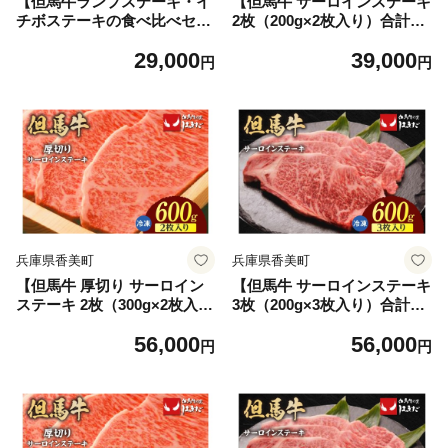
【但馬牛ランプステーキ・イ
【但馬牛 サーロインステーキ
チボステーキの食べ比べセッ
2枚（200g×2枚入り）合計40
ト（4枚入り）合計500g】冷
0g】冷凍 牛肉 ステーキ サー
29,000
39,000
凍 牛肉 ステーキ BBQ キャ
ロイン 焼肉 BBQ キャンプ
円
円
ンプ 国産 但馬 神戸 大人気
大人気 人気 ふるさと納税 返
人気 ふるさと納税 返礼品 お
礼品 おすすめ ランキング 但
すすめ ランキング 兵庫県 香
馬 神戸 兵庫県 香美町 但馬ビ
美町 但馬牛 但馬ビーフはま
ーフはまだ TJM 73-06
だ TJM 73-05
兵庫県香美町
兵庫県香美町
【但馬牛 厚切り サーロイン
【但馬牛 サーロインステーキ
ステーキ 2枚（300g×2枚入
3枚（200g×3枚入り）合計60
り）合計600g】冷凍 牛肉 ス
0g】冷凍 牛肉 ステーキ サー
56,000
56,000
テーキ サーロイン 焼肉 BBQ
ロイン 焼肉 BBQ キャンプ
円
円
キャンプ 大人気 人気 ふるさ
大人気 人気 ふるさと納税 返
と納税 返礼品 おすすめ ラン
礼品 おすすめ ランキング 但
キング 但馬 神戸 兵庫県 香美
馬 神戸 兵庫県 香美町 但馬ビ
町 但馬ビーフはまだ TJM 73-
ーフはまだ TJM 73-08
07