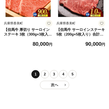
兵庫県香美町
兵庫県香美町
【但馬牛 厚切り サーロイン
【但馬牛 サーロインステーキ
ステーキ 3枚（300g×3枚入
5枚（200g×5枚入り）合計1k
り）合計900g】冷凍 牛肉 ス
g】冷凍 牛肉 ステーキ 焼肉
80,000
90,000
テーキ サーロイン 焼肉 BBQ
BBQ キャンプ サーロイン 大
円
円
キャンプ 大人気 人気 ふるさ
人気 人気 ふるさと納税 返礼
と納税 返礼品 おすすめ ラン
品 おすすめ ランキング 但馬
キング 但馬 神戸 兵庫県 香美
神戸 兵庫県 香美町 但馬ビー
町 但馬ビーフはまだ TJM 73-
フはまだ TJM 73-10
09
1
2
3
4
5
次へ