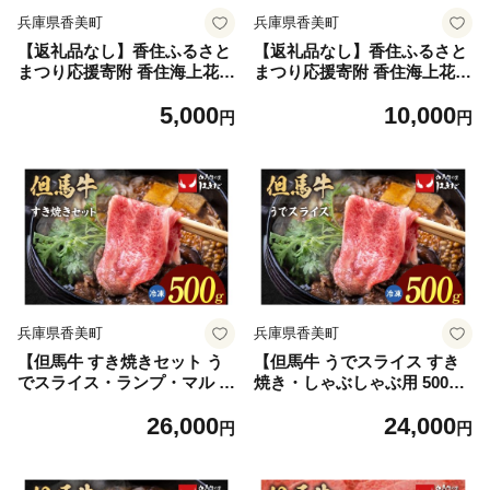
兵庫県香美町
兵庫県香美町
【返礼品なし】香住ふるさと
【返礼品なし】香住ふるさと
まつり応援寄附 香住海上花火
まつり応援寄附 香住海上花火
大会応援寄附（5,000円分）
大会応援寄附 （10,000円分）
5,000
10,000
来年も美しい香住の花火大会
来年も美しい香住の花火大会
円
円
を継続していくために皆様の
を継続していくために皆さま
応援をよろしくお願いしま
の応援をよろしくお願いしま
す。 ふるさとづくり 寄附金
す。 ふるさとづくり 寄附金
1万以下 花火 花火大会 夏 祭
1万以下 花火 花火大会 夏 祭
り 夏祭り おすすめ スポット
り 夏祭り おすすめ スポット
イベント 応援 香住 小代 村岡
イベント 応援 香住 小代 村岡
兵庫県 香美町 25-57
兵庫県 香美町 25-58
兵庫県香美町
兵庫県香美町
【但馬牛 すき焼きセット う
【但馬牛 うでスライス すき
でスライス・ランプ・マル 合
焼き・しゃぶしゃぶ用 500
計500g】冷凍 牛肉 ステーキ
g】冷凍 牛肉 ステーキ しゃ
26,000
24,000
しゃぶしゃぶ すき焼き 焼肉
ぶしゃぶ すき焼き 国産 但馬
円
円
大人気 人気 ふるさと納税 返
神戸 大人気 人気 ふるさと納
礼品 おすすめ ランキング 但
税 返礼品 おすすめ ランキン
馬 神戸 兵庫県 香美町 但馬ビ
グ 兵庫県 香美町 但馬牛 但馬