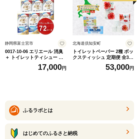
道 倶知安町 日用品
静岡県富士宮市
北海道倶知安町
0017-10-06 エリエール 消臭
トイレットペーパー 2種 ボッ
＋ トイレットティシュー し
クスティッシュ 定期便 全3
っかり香るフレッシュクリア
回 日本製 まとめ買い 防災
17,000
53,000
円
円
の香り ダブル 12ロール×6パ
常備品 日用雑貨 消耗品 生活
ック 72ロール 25m トイレ
必需品 大容量 備蓄 リサイク
ットペーパー パルプ100％ 消
ル ティッシュ ペーパー まと
臭 防臭 日用品 消耗品 備蓄
め買い 雑貨 倶知安町
ふるラボとは
はじめてのふるさと納税