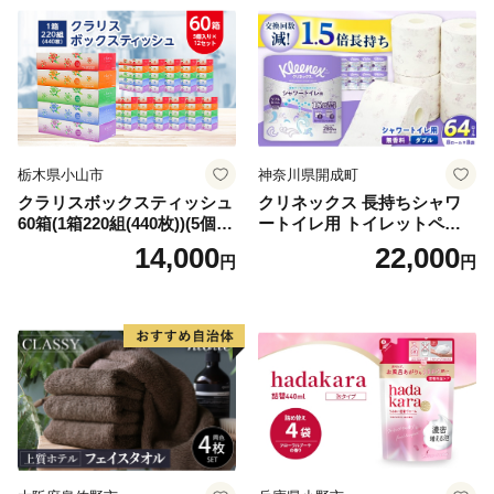
倶知安町 日用品
栃木県小山市
神奈川県開成町
クラリスボックスティッシュ
クリネックス 長持ちシャワ
60箱(1箱220組(440枚))(5個入
ートイレ用 トイレットペー
り×12セット)【1256759】
パー（ダブル）64ロール(8ロ
14,000
22,000
円
円
ール×8パック) 開成町 トイレ
ットペーパーダブル 日用品
国産 新生活 ダブル SDGs 備
蓄 防災 エコ 消耗品 生活雑貨
生活用品 無香料 トイレット
ペーパー ダブル といれっと
ぺーぱー トイレ クレシア ト
イレットペーパー [BDBH002
-1]