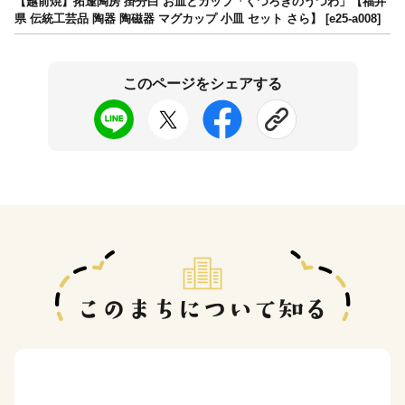
【越前焼】拓逢陶房 掛分白 お皿とカップ「くつろぎのうつわ」【福井
県 伝統工芸品 陶器 陶磁器 マグカップ 小皿 セット さら】 [e25-a008]
このページをシェアする