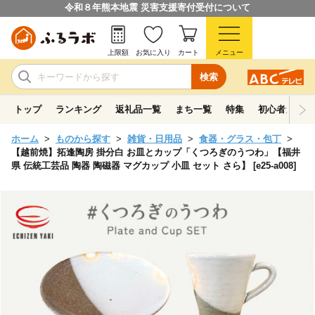
令和８年熊本地震 災害支援寄付受付について
上限額
お気に入り
カート
メニュー
検索
トップ
ランキング
返礼品一覧
まち一覧
特集
初心者ガイド
ホーム
ものから探す
雑貨・日用品
食器・グラス・包丁
【越前焼】拓逢陶房 掛分白 お皿とカップ「くつろぎのうつわ」【福井
県 伝統工芸品 陶器 陶磁器 マグカップ 小皿 セット さら】 [e25-a008]