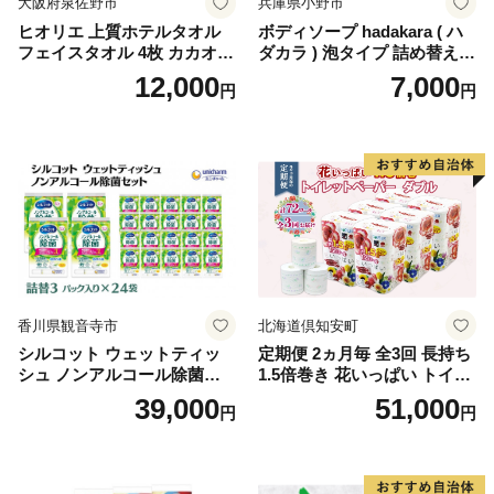
大阪府泉佐野市
兵庫県小野市
ヒオリエ 上質ホテルタオル
ボディソープ hadakara ( ハ
フェイスタオル 4枚 カカオ
ダカラ ) 泡タイプ 詰め替え 4
【タオル 泉州タオル 吸水 普
40ml×4袋 ボディーソープ 泡
12,000
7,000
円
円
段使い 無地 シンプル 日用品
ボディソープ 泡 日用品 消耗
ふわふわ ふかふか 家族 たお
品 バス用品 大容量 いい 匂い
る 一人暮らし】
ボディ 保湿 LION ライオン
泡石鹸 石鹸 兵庫 兵庫県 小野
市
香川県観音寺市
北海道倶知安町
シルコット ウェットティッ
定期便 2ヵ月毎 全3回 長持ち
シュ ノンアルコール除菌詰
1.5倍巻き 花いっぱい トイレ
替（43枚×3P）×24袋 日用品
ットペーパー ダブル 45ｍ 計
39,000
51,000
円
円
おもちゃ 拭き取り 手拭き 外
72ロール 全18種 花柄 プリン
出時 お出かけ時 食事前 緑茶
ト ハーブ 香り付き 日本製 ま
カテキン配合
とめ買い 防災 常備品 ペーパ
ー 消耗品 備蓄 送料無料 北海