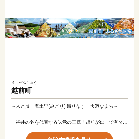
えちぜんちょう
越前町
～人と技 海土里(みどり) 織りなす 快適なまち～
福井の冬を代表する味覚の王様「越前がに」で有名な
越前町。海岸部が越前加賀海岸国定公園の指定を受けて
おり、自然と豊かな海の恵みに恵まれています。