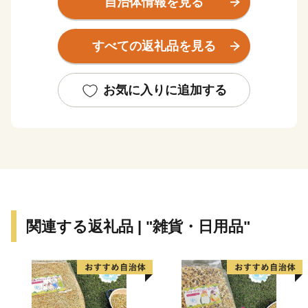
自治体情報を見る
また、越前海岸は日本水仙の日本三大群生地の一つと
すべての返礼品を見る
して知られており、12月～2月末までの開花シーズンに
は国道305号から眺めた斜面は水仙でうめつくされ、優
しい香りが漂います。内陸部には、織田信長一族ゆかり
お気に入りに追加する
の「剱神社」や日本六古窯のひとつである「越前焼」、
古代山岳信仰の祖と云われる泰澄大師ゆかりの「越知
山」など、歴史や文化の香り高い魅力ある観光地が多く
あります。ぜひ一度お越しいただき、本物の“越前ブラ
ンド”に触れてみてください。
【お問い合わせについて】
関連する返礼品 | "雑貨・日用品"
越前町ふるさと納税サポート
営業時間 9：30～17:30 (土日祝日・12/29～1/3休み)
TEL 050-5526-2902
メール furusato@town-echizen.com