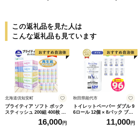
この返礼品を見た人は
こんな返礼品も見ています
北海道倶知安町
秋田県能代市
ブライティア ソフト ボック
トイレットペーパー ダブル 9
スティッシュ 200組 400枚 60
6ロール 12個 × 8パック ブラ
箱 日本製 まとめ買い ティッ
ンカ 再生紙 100％ 芯あり 日
16,000
11,000
円
円
シュ リサイクル 長持 防災 常
用品 消耗品 無香料 生活用品
備品 日用雑貨 消耗品 生活必
備蓄 秋田県 能代市 送料無料
需品 備蓄 ペーパー 紙 北海道
《能代製紙》