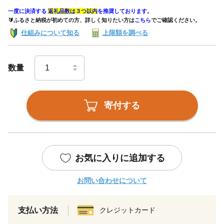
一度に決済する
返礼品数は３つ以内
を推奨しております。
🔰ふるさと納税が初めての方、詳しく知りたい方は
こちら
でご確認ください。
仕組みについて知る
上限額を調べる
数量
寄付する
お気に入りに追加する
お問い合わせについて
支払い方法
クレジットカード