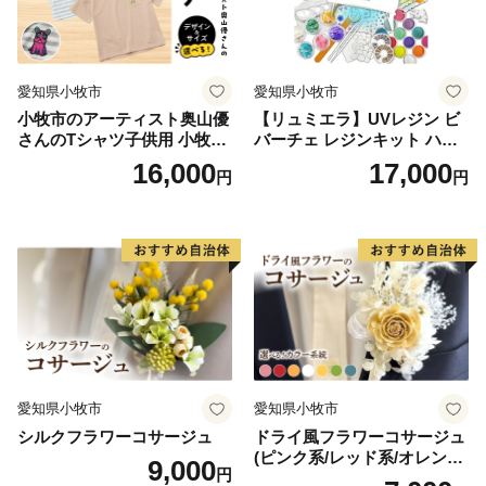
愛知県小牧市
愛知県小牧市
小牧市のアーティスト奥山優
【リュミエラ】UVレジン ビ
さんのTシャツ子供用 小牧市
バーチェ レジンキット ハン
制70周年記念
ドメイド レジンクラフト ア
16,000
17,000
円
円
クセサリーキット 手作り セ
ット レジン LEDライト
愛知県小牧市
愛知県小牧市
シルクフラワーコサージュ
ドライ風フラワーコサージュ
(ピンク系/レッド系/オレンジ
9,000
円
系/ホワイト系/イエロー系/グ