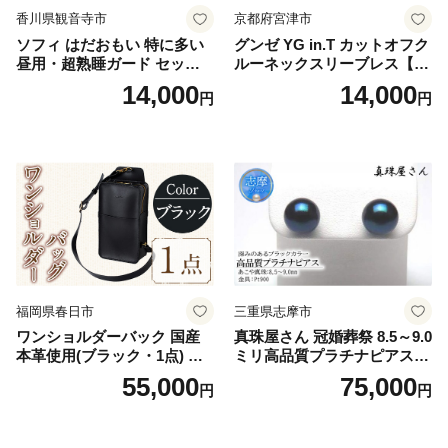
香川県観音寺市
京都府宮津市
ソフィ はだおもい 特に多い
グンゼ YG in.T カットオフク
昼用・超熟睡ガード セット
ルーネックスリーブレス【Y
羽付き ナプキン 生理用品 サ
V2618P】Lサイズ クリアベ
14,000
14,000
円
円
ニタリー ユニ・チャーム
ージュ3枚セット [№5716-04
32]
福岡県春日市
三重県志摩市
ワンショルダーバック 国産
真珠屋さん 冠婚葬祭 8.5～9.0
本革使用(ブラック・1点) 鞄
ミリ高品質プラチナピアス P
バック バッグ カバン レザー
t900 志摩産アコヤ真珠 ブラ
55,000
75,000
円
円
国産 日本製 牛革 黒 革 革製
ックパール 黒真珠
品 手作り 男性 女性 レディー
ス メンズ【ksg1307-bk】【Z