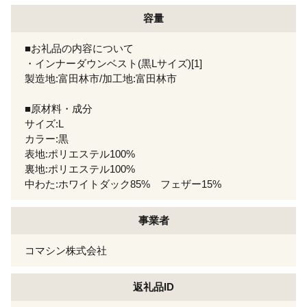
容量
■お礼品の内容について
・インナーダウンベスト(黒Lサイズ)[1]
製造地:富田林市/加工地:富田林市
■原材料・成分
サイズ:L
カラー:黒
表地:ポリエステル100%
裏地:ポリエステル100%
中わた:ホワイトダック85% フェザー15%
事業者
コマシン株式会社
返礼品ID