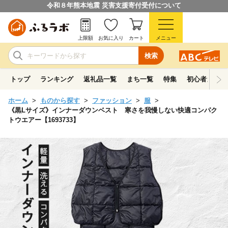
令和８年熊本地震 災害支援寄付受付について
上限額
お気に入り
カート
メニュー
検索
トップ
ランキング
返礼品一覧
まち一覧
特集
初心者ガイド
ホーム
ものから探す
ファッション
服
《黒Lサイズ》インナーダウンベスト 寒さを我慢しない快適コンパク
トウエアー【1693733】