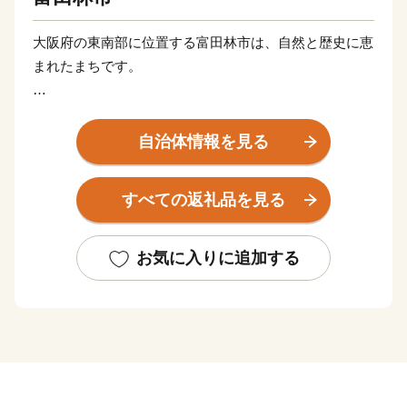
大阪府の東南部に位置する富田林市は、自然と歴史に恵
まれたまちです。
市の北東平坦部は、南北に流れる石川をはさんで平野が
広がり、古くからまちが開けたところで、特に富田林寺
自治体情報を見る
内町は、大阪府内唯一の重要伝統的建造物群保存地区に
選定されており、歴史的に貴重な町並みが残されていま
すべての返礼品を見る
す。
一方、市の南部は、雄大な金剛・葛城連峰を背景に、緑
豊かな丘陵と美しい田園風景が広がり、自然景観にあふ
お気に入りに追加する
れています。また、西部丘陵地域は、計画的に開発の進
んだ環境水準の高いニュータウンとなっています。
大阪市内まで電車で直通約30分のところにある、豊かな
自然と歴史に囲まれた環境の富田林市を感じてみません
か？