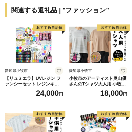
関連する返礼品 | "ファッション"
愛知県小牧市
愛知県小牧市
【リュミエラ】UVレジン フ
小牧市のアーティスト奥山優
ァンシーセット レジンキッ
さんのTシャツ大人用 小牧市
ト ハンドメイド レジンクラ
制70周年記念
24,000
18,000
円
円
フト アクセサリーキット 手
作り セット レジン LEDライ
ト