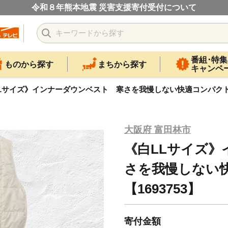
令和８年熊本地震 災害支援寄付受付について
番組･特集
ものから探す
まちから探す
キャンペ
Lサイズ》インナーダウンベスト 寒さを我慢しない快適コンパクトウ
大阪府 富田林市
《白LLサイズ
さを我慢しない
【1693753】
寄付金額