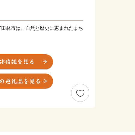
富田林市は、自然と歴史に恵まれたまち
流れる石川をはさんで平野が広がり、古
で、特に富田林寺内町は、大阪府内唯一
地区に選定されており、歴史的に貴重な
金剛・葛城連峰を背景に、緑豊かな丘陵
、自然景観にあふれています。また、西
発の進んだ環境水準の高いニュータウン
0分のところにある、豊かな自然と歴
市を感じてみませんか？