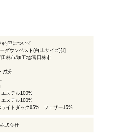
の内容について
ーダウンベスト(白LLサイズ)[1]
富田林市/加工地:富田林市
・成分
L
白
リエステル100%
リエステル100%
ホワイトダック85% フェザー15%
株式会社