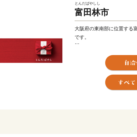
とんだばやしし
富田林市
大阪府の東南部に位置する
です。
市の北東平坦部は、南北に
くからまちが開けたところ
の重要伝統的建造物群保存
町並みが残されています。
一方、市の南部は、雄大な
と美しい田園風景が広がり
部丘陵地域は、計画的に開
となっています。
大阪市内まで電車で直通約3
史に囲まれた環境の富田林