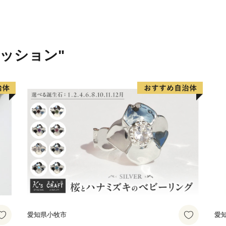
ァッション"
愛知県小牧市
愛