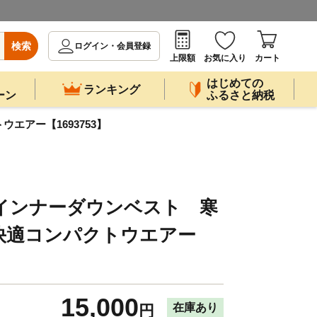
検索
ログイン・会員登録
上限額
お気に入り
カート
はじめての
ランキング
ーン
ふるさと納税
エアー【1693753】
》インナーダウンベスト 寒
快適コンパクトウエアー
15,000
在庫あり
円