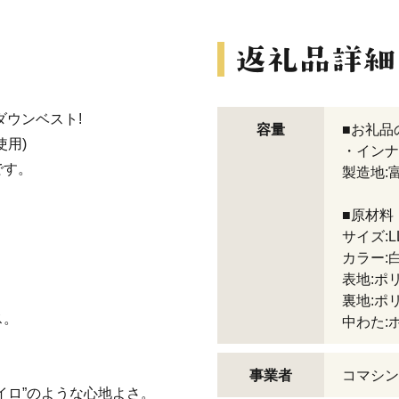
ダウンベスト!
容量
■お礼品
用)
・インナ
です。
製造地:
■原材料
サイズ:L
カラー:
表地:ポ
裏地:ポ
ス。
中わた:
事業者
コマシン
イロ”のような心地よさ。