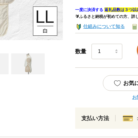
一度に決済する
返礼品数は３つ以
🔰ふるさと納税が初めての方、詳
仕組みについて知る
数量
お気
お
支払い方法