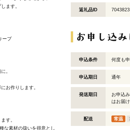
プします。
返礼品ID
7043823
キープ
申込条件
何度も申
適に。
申込期日
通年
寧にお作りします。
発送期日
お申込み
はお届け
配送
常温
ります。
多種な素材の扱いを得意とし