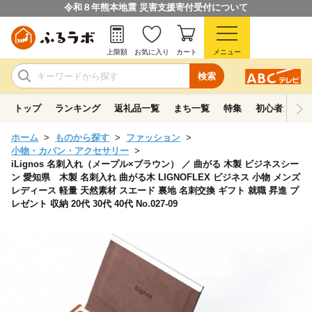
令和８年熊本地震 災害支援寄付受付について
上限額
お気に入り
カート
メニュー
検索
トップ
ランキング
返礼品一覧
まち一覧
特集
初心者ガイド
ホーム
ものから探す
ファッション
小物・カバン・アクセサリー
iLignos 名刺入れ（メープル×ブラウン） ／ 曲がる 木製 ビジネスシー
ン 愛知県 木製 名刺入れ 曲がる木 LIGNOFLEX ビジネス 小物 メンズ
レディース 軽量 天然素材 スエード 裏地 名刺交換 ギフト 就職 昇進 プ
レゼント 収納 20代 30代 40代 No.027-09