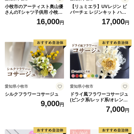
小牧市のアーティスト奥山優
【リュミエラ】UVレジン ビ
さんのTシャツ子供用 小牧市
バーチェ レジンキット ハン
制70周年記念
ドメイド レジンクラフト ア
16,000
17,000
円
円
クセサリーキット 手作り セ
ット レジン LEDライト
愛知県小牧市
愛知県小牧市
シルクフラワーコサージュ
ドライ風フラワーコサージュ
(ピンク系/レッド系/オレンジ
9,000
円
系/ホワイト系/イエロー系/グ
7,000
円
リーン系/ブルー系）