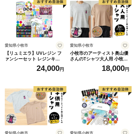
・寄附につきましては、年度内の回数制限は現在設けて
おりません。
・返礼品のお届けには1～2ヶ月程度かかることがありま
す。
・返礼品の写真はイメージです。
愛知県小牧市
愛知県小牧市
【リュミエラ】UVレジン フ
小牧市のアーティスト奥山優
ァンシーセット レジンキッ
さんのTシャツ大人用 小牧市
ト ハンドメイド レジンクラ
制70周年記念
24,000
18,000
円
円
フト アクセサリーキット 手
作り セット レジン LEDライ
ト
愛知県小牧市
愛知県小牧市