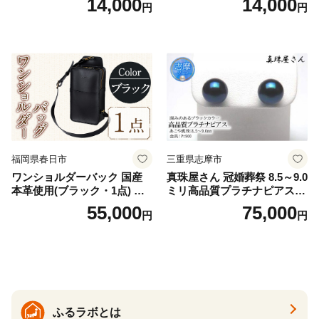
14,000
14,000
円
円
ニタリー ユニ・チャーム
ージュ3枚セット [№5716-04
32]
福岡県春日市
三重県志摩市
ワンショルダーバック 国産
真珠屋さん 冠婚葬祭 8.5～9.0
本革使用(ブラック・1点) 鞄
ミリ高品質プラチナピアス P
バック バッグ カバン レザー
t900 志摩産アコヤ真珠 ブラ
55,000
75,000
円
円
国産 日本製 牛革 黒 革 革製
ックパール 黒真珠
品 手作り 男性 女性 レディー
ス メンズ【ksg1307-bk】【Z
enis】
ふるラボとは