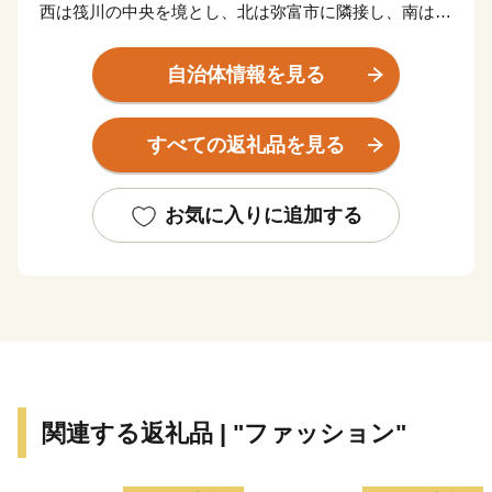
西は筏川の中央を境とし、北は弥富市に隣接し、南は伊
勢湾の最北部に面しています。
全体の面積は約22.43ｋ㎡と小さな村ですが、北部は農
自治体情報を見る
村地帯、南部は臨海工業地帯となっており、昔ながらの
田園風景と、名古屋港を中心とした貿易の拠点としての
すべての返礼品を見る
機能が共存している村です。
農村地帯では、水稲・麦・露地野菜・温室野菜・花卉等
の栽培が盛んに行われています。また、一部では金魚の
お気に入りに追加する
養殖も行われています。
臨海工業地帯には、輸送関連会社・倉庫会社・木材関連
事業所・鉄鋼関連事業所・火力発電所等が立地してお
り、名古屋港の物流の重要な地位となっています。
皆様からの応援を心よりお待ちしております。
【ご注意】
関連する返礼品 | "ファッション"
・返礼品の送付は、飛島村外にお住まいの方に限らせて
いただきます。