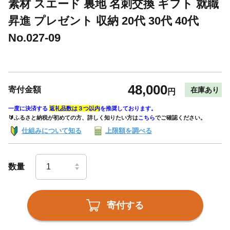
素材 スエード 裏地 名刺交換 ギフト 就職
昇進 プレゼント 収納 20代 30代 40代
No.027-09
48,000
寄付金額
在庫あり
円
一度に決済する
返礼品数は３つ以内
を推奨しております。
🔰ふるさと納税が初めての方、詳しく知りたい方は
こちら
でご確認ください。
仕組みについて知る
上限額を調べる
数量
寄付する