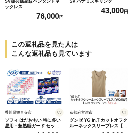
SV揚羽蝶家紋ペンダントネ
SV ハナミズキリング
ックレス
43,000
円
76,000
円
この返礼品を見た人は
こんな返礼品も見ています
香川県観音寺市
京都府宮津市
ソフィ はだおもい 特に多い
グンゼ YG in.T カットオフク
昼用・超熟睡ガード セット
ルーネックスリーブレス【Y
羽付き ナプキン 生理用品 サ
V2618P】Lサイズ クリアベ