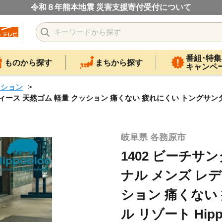
令和８年熊本地震 災害支援寄付受付について
番組･特集
ものから探す
まちから探す
キャンペ
ッション
ィース 天然ゴム 軽量 クッション 痛くない 疲れにくい トングサンダル 
岐阜県 各務原市
1402 ビーチサ
ナル メンズ レデ
ション 痛くない
ル リゾート Hip