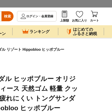
検索
ログイン・会員登録
上限額
お気に入り
カート
はじめての
ランキング
ーン
ふるさと納税
リゾート Hippobloo ヒッポブルー
ンダル ヒッポブルー オリジ
ィース 天然ゴム 軽量 クッ
 疲れにくい トングサンダ
pobloo ヒッポブルー