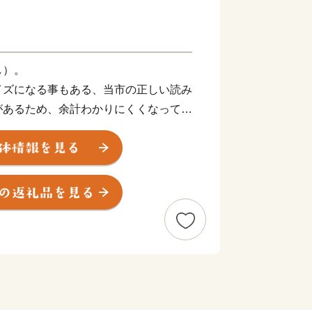
し）。
イズになる事もある、当市の正しい読み
があるため、余計わかりにくくなってい
市内には、「かかみはら」と読む高校が
」と読む駅があったり。駅に関しては、
っていますので、県外の人は「各務ケ原
れません。
まり知られていない？各務原市ですが、
o.1の実力を持っています。市内には
、国内有数の拠点と言われるまで成長し
ット、医療機器等々、次世代に繋がる先
在もその技術力を磨いております。各務
街、とイメージする方が多いのではない