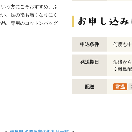
という方にこそおすすめ。ふ
ない、足の指も痛くなりにく
全品、専用のコットンバッグ
申込条件
何度も申
発送期日
決済から
※離島配
配送
常温
市
岐阜県 各務原市の返礼品一覧