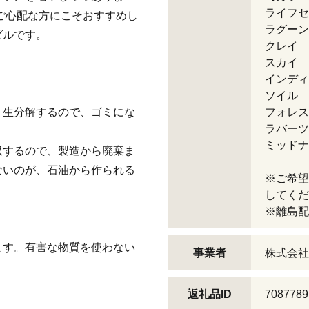
ライフセ
ご心配な方にこそおすすめし
ラグーン
ダルです。
クレイ
スカイ
インディ
ソイル
。生分解するので、ゴミにな
フォレス
ラバーツ
ミッドナ
収するので、製造から廃棄ま
ないのが、石油から作られる
※ご希望
してくだ
※離島配
ます。有害な物質を使わない
事業者
株式会社
返礼品ID
7087789