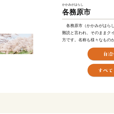
かかみがはらし
各務原市
各務原市（かかみがはら
難読と言われ、そのままク
方です。名称も様々なもの
るかもしれません。例えば
あったり、「かがみがはら
書き方が「各務ケ原」とな
市」と書く人もいるかもし
このように、読み方からあ
実はものづくりでは岐阜県N
高い金属加工技術を背景に
た航空機産業はじめ、ロボ
端産業が集まっており、現
原と言えば、ものづくりの