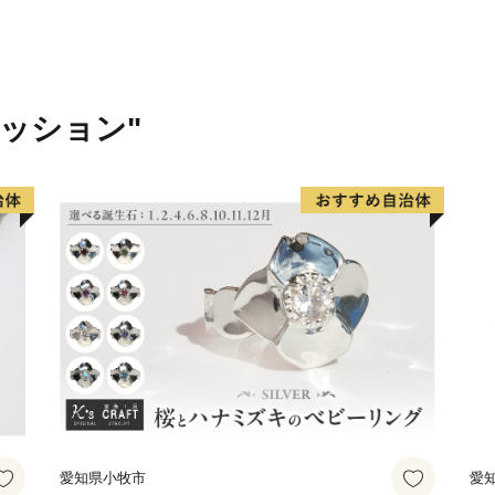
でしょうか。
最近は、県外から多くの人
結した県内有数の観光施設
内最大級の航空宇宙博物館
ァッション"
拠点が充実してきています
おもしろい取り組みもあり
的な公園も多い街ですが、
フェス（OUR FAVORIT
和）などを開催しています
当市ふるさと納税でも「河
く」のチケットおよびグッ
展している企業からも記念
会に是非、記念品をチェッ
今、当市は「ものづくりの
愛知県小牧市
愛
「便利で楽しい街」、景色