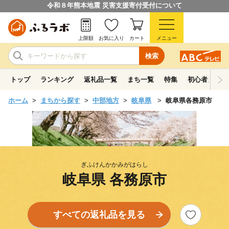
令和８年熊本地震 災害支援寄付受付について
上限額
お気に入り
カート
メニュー
検索
トップ
ランキング
返礼品一覧
まち一覧
特集
初心者ガイド
ホーム
まちから探す
中部地方
岐阜県
岐阜県各務原市
ぎふけんかかみがはらし
岐阜県 各務原市
すべての返礼品を見る