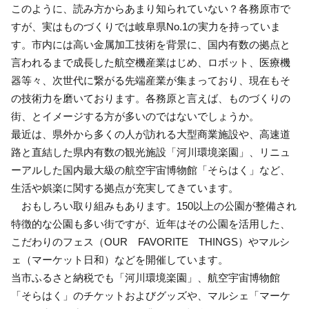
このように、読み方からあまり知られていない？各務原市で
すが、実はものづくりでは岐阜県No.1の実力を持っていま
す。市内には高い金属加工技術を背景に、国内有数の拠点と
言われるまで成長した航空機産業はじめ、ロボット、医療機
器等々、次世代に繋がる先端産業が集まっており、現在もそ
の技術力を磨いております。各務原と言えば、ものづくりの
街、とイメージする方が多いのではないでしょうか。
最近は、県外から多くの人が訪れる大型商業施設や、高速道
路と直結した県内有数の観光施設「河川環境楽園」、リニュ
ーアルした国内最大級の航空宇宙博物館「そらはく」など、
生活や娯楽に関する拠点が充実してきています。
おもしろい取り組みもあります。150以上の公園が整備され
特徴的な公園も多い街ですが、近年はその公園を活用した、
こだわりのフェス（OUR FAVORITE THINGS）やマルシ
ェ（マーケット日和）などを開催しています。
当市ふるさと納税でも「河川環境楽園」、航空宇宙博物館
「そらはく」のチケットおよびグッズや、マルシェ「マーケ