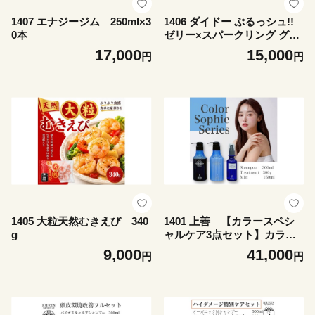
1407 エナジージム 250ml×3
1406 ダイドー ぷるっシュ!!
0本
ゼリー×スパークリング グレ
ープ 280g×24本
17,000
15,000
円
円
1405 大粒天然むきえび 340
1401 上善 【カラースペシ
g
ャルケア3点セット】カラー
ソフィシャンプー・トリート
9,000
41,000
円
円
メント・カラーソフィミスト