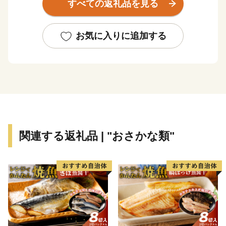
すべての返礼品を見る
624.69平方キロメートル、地形は釧路湿原から広がる根
釧原野の終着地としての平野と知床連山の基部となる山
並みなど海、山、川、平野の多様な地勢を有し、北海道
お気に入りに追加する
らしい雄大で豊かな自然環境のもと、国内屈指の漁獲を
誇る秋鮭や天然ホタテ貝を主力とする漁業、これを加工
原料としたいくら、鮭加工、ホタテ製品などを製造出荷
する水産加工業による水産業と、広大な牧草地で約2万
頭の乳牛により牛乳を出荷する酪農業を基幹産業とする
「生産のまち」です。
関連する返礼品 | "おさかな類"