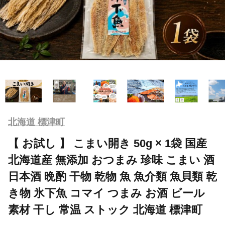
北海道 標津町
【 お試し 】 こまい開き 50g × 1袋 国産
北海道産 無添加 おつまみ 珍味 こまい 酒
日本酒 晩酌 干物 乾物 魚 魚介類 魚貝類 乾
き物 氷下魚 コマイ つまみ お酒 ビール
素材 干し 常温 ストック 北海道 標津町