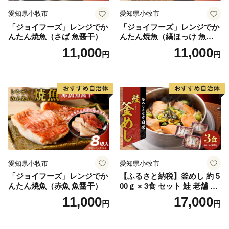
愛知県小牧市
愛知県小牧市
「ジョイフーズ」レンジでか
「ジョイフーズ」レンジでか
んたん焼魚（さば 魚醤干）
んたん焼魚（縞ほっけ 魚醤
干）
11,000
11,000
円
円
愛知県小牧市
愛知県小牧市
「ジョイフーズ」レンジでか
【ふるさと納税】釜めし 約 5
んたん焼魚（赤魚 魚醤干）
00ｇ × 3食 セット 鮭 老舗 急
速冷凍 レンチン 時短 簡単調
11,000
17,000
円
円
理 食品 加工品 海鮮 手作り
ほくほく ご飯 お弁当 おにぎ
り お茶漬け お取り寄せ お取