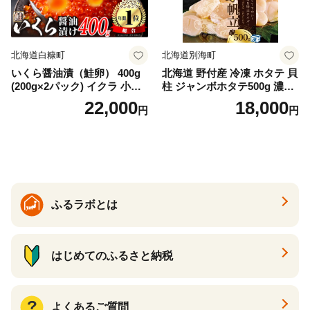
イス 北海道 白糠町
北海道白糠町
北海道別海町
いくら醤油漬（鮭卵） 400g
北海道 野付産 冷凍 ホタテ 貝
(200g×2パック) イクラ 小分
柱 ジャンボホタテ500g 濃厚
け いくら醤油漬 鮭いくら い
な旨味と甘み （ほたて ホタ
22,000
18,000
円
円
くら醤油漬け 鮭 鮭卵 ikura
テ 帆立 貝柱 ホタテ貝柱 大玉
醤油いくら 冷凍いくら いく
大粒 北海道 別海 野付 ふるさ
ら北海道 醤油鮭いくら 人気
と納税）
大好評品 北海道 白糠町
ふるラボとは
はじめてのふるさと納税
よくあるご質問