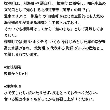
標津町は、 別海町 や 羅臼町 、 根室市 に隣接し、知床半島の
玄関口として知られる北海道東部（道東）の町です。
道東エリアは、 釧路市 や 白糠町 をはじめ全国的にも人気の
海産物産地が集まる地域として知られており、
その中でも標津町は古くから「鮭のまち」として発展してき
ました。
標津町では 鮭 や ホタテ や いくら をはじめとした海の幸が豊
富に水揚げされ、 北海道 を代表する 海鮮 グルメの産地とし
て親しまれています。
■賞味期限
製造から3ヶ月
■注意事項
水で戻したり､焼いたりせず､皮をとってお食べください｡
食べる際は小さくちぎってからお召し上がりください｡