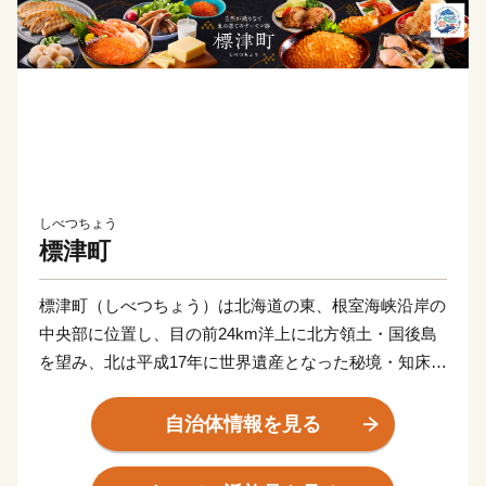
しべつちょう
標津町
標津町（しべつちょう）は北海道の東、根室海峡沿岸の
中央部に位置し、目の前24km洋上に北方領土・国後島
を望み、北は平成17年に世界遺産となった秘境・知床半
島、南には水鳥の繁殖保護地として「ラムサール条約」
による登録湿地となった原生花園と野鳥の宝庫・野付半
自治体情報を見る
島に囲まれ、知床連山の裾野に広がる平野部には大酪農
郷が形成されるなど、風光明媚な地です。町の面積は