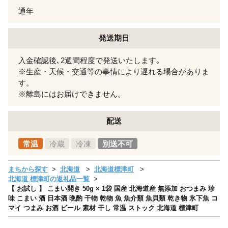
通年
発送期日
入金確認後､2週間程度で発送いたします｡
※生産・天候・交通等の事情により遅れる場合がありま
す。
※離島にはお届けできません。
配送
常温
冷蔵
冷凍
別送不可
まちから探す
北海道
北海道標津町
北海道 標津町の返礼品一覧
【 お試し 】 こまい開き 50g × 1袋 国産 北海道産 無添加 おつまみ 珍
味 こまい 酒 日本酒 晩酌 干物 乾物 魚 魚介類 魚貝類 乾き物 氷下魚 コ
マイ つまみ お酒 ビール 素材 干し 常温 ストック 北海道 標津町