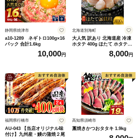
静岡県焼津市
北海道別海町
a10-1289 ネギトロ100g×16
大人気 訳あり 北海道産 冷凍
パック 合計1.6kg
ホタテ 400g ほたて ホタテ
帆立 貝柱 海鮮 魚介類 刺身
10,000
8,000
円
円
大粒 天然 海鮮 ランキング 大
人気 人気 おすすめ 訳あり ）
福岡県行橋市
高知県須崎市
AU-043 【当店オリジナル味
藁焼きかつおタタキ 1.9kg
付け】九州産・鰻の蒲焼２尾
8,000