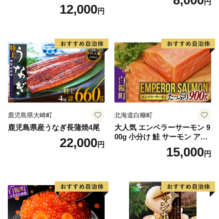
円
12,000
円
鹿児島県大崎町
北海道白糠町
鹿児島県産うなぎ長蒲焼4尾
大人気 エンペラーサーモン 9
00g 小分け 鮭 サーモン アト
22,000
円
ランティックサーモン 水産
15,000
円
庁長官賞 受賞 さけ シャケ し
ゃけ sake カルパッチョ ソテ
ー レアステーキ 人気 高級 大
満足 美味しい 贈答 生食用 刺
身 お刺身 刺し身 魚介類 海鮮
冷凍 厚切り 薄切り ふるさと
納税 ふるさとチョイス チョ