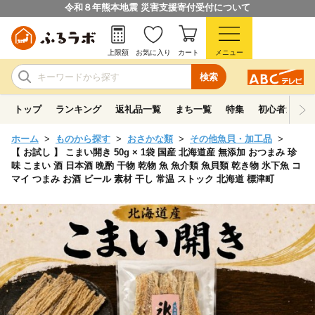
令和８年熊本地震 災害支援寄付受付について
上限額
お気に入り
カート
メニュー
検索
トップ
ランキング
返礼品一覧
まち一覧
特集
初心者ガイド
ホーム
ものから探す
おさかな類
その他魚貝・加工品
【 お試し 】 こまい開き 50g × 1袋 国産 北海道産 無添加 おつまみ 珍
味 こまい 酒 日本酒 晩酌 干物 乾物 魚 魚介類 魚貝類 乾き物 氷下魚 コ
マイ つまみ お酒 ビール 素材 干し 常温 ストック 北海道 標津町