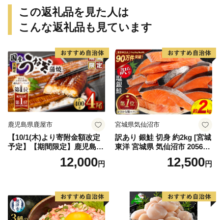
この返礼品を見た人は
こんな返礼品も見ています
鹿児島県鹿屋市
宮城県気仙沼市
【10/1(木)より寄附金額改定
訳あり 銀鮭 切身 約2kg [宮城
予定】【期間限定】鹿児島県
東洋 宮城県 気仙沼市 205649
大隅産うなぎ蒲焼4尾（400
91] 鮭 魚介類 海鮮 訳アリ 規
12,000
12,500
円
円
g） KN007-023
格外 不揃い さけ サケ 鮭切身
シャケ 切り身 冷凍 家庭用 お
かず 弁当 支援 サーモン 銀鮭
切り身 魚 わけあり