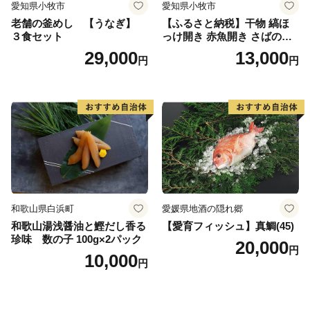
愛知県小牧市
愛知県小牧市
老舗の釜めし 【うなぎ】
【ふるさと納税】干物 縞ほ
３食セット
っけ開き 赤魚開き さばの開
き 魚醤干し 3種 セット 詰め
29,000
13,000
円
円
合わせ 魚 おかず 肉厚 おいし
い さば 赤魚 縞ホッケ ジョイ
フーズ 魚貝類 お取り寄せ お
取り寄せグルメ 魚醤 ナンプ
ラー 愛知県 小牧市 冷凍 送料
無料
和歌山県白浜町
愛媛県地酒の隠れ郷
和歌山湯浅醤油と鰹だし香る
【愛育フィッシュ】真鯛(45)
珍味 数の子 100g×2パック
20,000
円
10,000
円