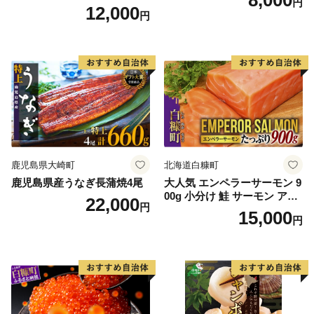
円
12,000
円
鹿児島県大崎町
北海道白糠町
鹿児島県産うなぎ長蒲焼4尾
大人気 エンペラーサーモン 9
00g 小分け 鮭 サーモン アト
22,000
円
ランティックサーモン 水産
15,000
円
庁長官賞 受賞 さけ シャケ し
ゃけ sake カルパッチョ ソテ
ー レアステーキ 人気 高級 大
満足 美味しい 贈答 生食用 刺
身 お刺身 刺し身 魚介類 海鮮
冷凍 厚切り 薄切り ふるさと
納税 ふるさとチョイス チョ