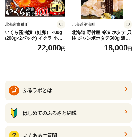
イス 北海道 白糠町
北海道白糠町
北海道別海町
いくら醤油漬（鮭卵） 400g
北海道 野付産 冷凍 ホタテ 貝
(200g×2パック) イクラ 小分
柱 ジャンボホタテ500g 濃厚
け いくら醤油漬 鮭いくら い
な旨味と甘み （ほたて ホタ
22,000
18,000
円
円
くら醤油漬け 鮭 鮭卵 ikura
テ 帆立 貝柱 ホタテ貝柱 大玉
醤油いくら 冷凍いくら いく
大粒 北海道 別海 野付 ふるさ
ら北海道 醤油鮭いくら 人気
と納税）
大好評品 北海道 白糠町
ふるラボとは
はじめてのふるさと納税
よくあるご質問