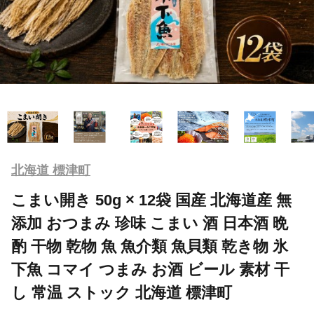
北海道 標津町
こまい開き 50g × 12袋 国産 北海道産 無
添加 おつまみ 珍味 こまい 酒 日本酒 晩
酌 干物 乾物 魚 魚介類 魚貝類 乾き物 氷
下魚 コマイ つまみ お酒 ビール 素材 干
し 常温 ストック 北海道 標津町