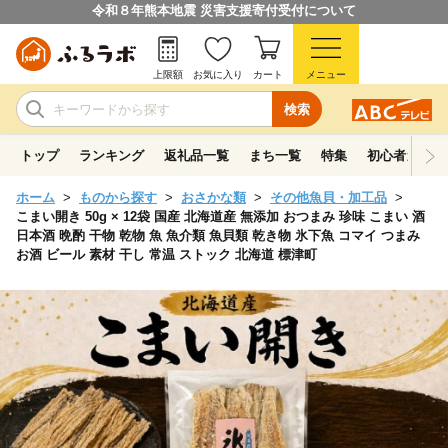
令和８年熊本地震 災害支援寄付受付について
上限額
お気に入り
カート
メニュー
検索
トップ
ランキング
返礼品一覧
まち一覧
特集
初心者ガイド
ホーム
ものから探す
おさかな類
その他魚貝・加工品
こまい開き 50g × 12袋 国産 北海道産 無添加 おつまみ 珍味 こまい 酒
日本酒 晩酌 干物 乾物 魚 魚介類 魚貝類 乾き物 氷下魚 コマイ つまみ
お酒 ビール 素材 干し 常温 ストック 北海道 標津町