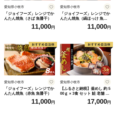
愛知県小牧市
愛知県小牧市
「ジョイフーズ」レンジでか
「ジョイフーズ」レンジでか
んたん焼魚（さば 魚醤干）
んたん焼魚（縞ほっけ 魚醤
干）
11,000
11,000
円
円
愛知県小牧市
愛知県小牧市
「ジョイフーズ」レンジでか
【ふるさと納税】釜めし 約 5
んたん焼魚（赤魚 魚醤干）
00ｇ × 3食 セット 鮭 老舗 急
速冷凍 レンチン 時短 簡単調
11,000
17,000
円
円
理 食品 加工品 海鮮 手作り
ほくほく ご飯 お弁当 おにぎ
り お茶漬け お取り寄せ お取