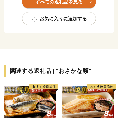
すべての返礼品を見る
624.69平方キロメートル、地形は釧路湿原から広がる根
釧原野の終着地としての平野と知床連山の基部となる山
並みなど海、山、川、平野の多様な地勢を有し、北海道
お気に入りに追加する
らしい雄大で豊かな自然環境のもと、国内屈指の漁獲を
誇る秋鮭や天然ホタテ貝を主力とする漁業、これを加工
原料としたいくら、鮭加工、ホタテ製品などを製造出荷
する水産加工業による水産業と、広大な牧草地で約2万
頭の乳牛により牛乳を出荷する酪農業を基幹産業とする
「生産のまち」です。
関連する返礼品 | "おさかな類"