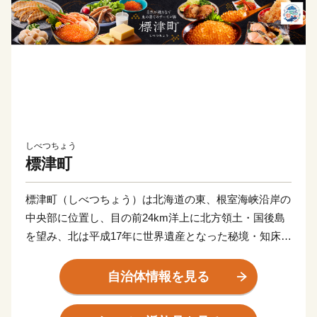
しべつちょう
標津町
標津町（しべつちょう）は北海道の東、根室海峡沿岸の
中央部に位置し、目の前24km洋上に北方領土・国後島
を望み、北は平成17年に世界遺産となった秘境・知床半
島、南には水鳥の繁殖保護地として「ラムサール条約」
による登録湿地となった原生花園と野鳥の宝庫・野付半
自治体情報を見る
島に囲まれ、知床連山の裾野に広がる平野部には大酪農
郷が形成されるなど、風光明媚な地です。町の面積は