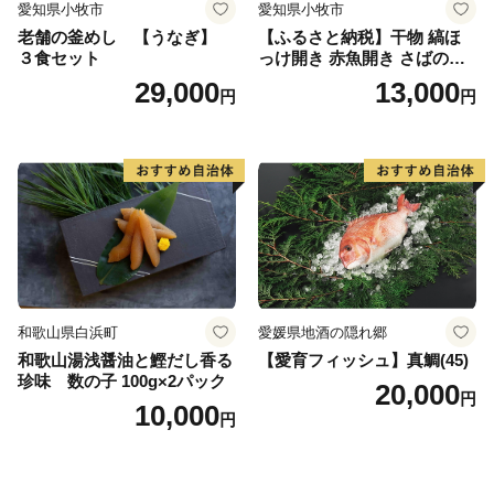
愛知県小牧市
愛知県小牧市
老舗の釜めし 【うなぎ】
【ふるさと納税】干物 縞ほ
３食セット
っけ開き 赤魚開き さばの開
き 魚醤干し 3種 セット 詰め
29,000
13,000
円
円
合わせ 魚 おかず 肉厚 おいし
い さば 赤魚 縞ホッケ ジョイ
フーズ 魚貝類 お取り寄せ お
取り寄せグルメ 魚醤 ナンプ
ラー 愛知県 小牧市 冷凍 送料
無料
和歌山県白浜町
愛媛県地酒の隠れ郷
和歌山湯浅醤油と鰹だし香る
【愛育フィッシュ】真鯛(45)
珍味 数の子 100g×2パック
20,000
円
10,000
円