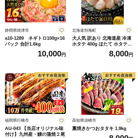
静岡県焼津市
北海道別海町
a10-1289 ネギトロ100g×16
大人気 訳あり 北海道産 冷凍
パック 合計1.6kg
ホタテ 400g ほたて ホタテ
帆立 貝柱 海鮮 魚介類 刺身
10,000
8,000
円
円
大粒 天然 海鮮 ランキング 大
人気 人気 おすすめ 訳あり ）
福岡県行橋市
高知県須崎市
AU-043 【当店オリジナル味
藁焼きかつおタタキ 1.9kg
付け】九州産・鰻の蒲焼２尾
8,000