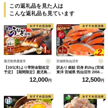
この返礼品を見た人は
こんな返礼品も見ています
鹿児島県鹿屋市
宮城県気仙沼市
【10/1(木)より寄附金額改定
訳あり 銀鮭 切身 約2kg [宮城
予定】【期間限定】鹿児島県
東洋 宮城県 気仙沼市 205649
大隅産うなぎ蒲焼4尾（400
91] 鮭 魚介類 海鮮 訳アリ 規
12,000
12,500
円
円
g） KN007-023
格外 不揃い さけ サケ 鮭切身
シャケ 切り身 冷凍 家庭用 お
かず 弁当 支援 サーモン 銀鮭
切り身 魚 わけあり