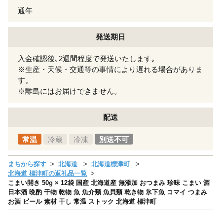
通年
発送期日
入金確認後､2週間程度で発送いたします｡
※生産・天候・交通等の事情により遅れる場合がありま
す。
※離島にはお届けできません。
配送
常温
冷蔵
冷凍
別送不可
まちから探す
北海道
北海道標津町
北海道 標津町の返礼品一覧
こまい開き 50g × 12袋 国産 北海道産 無添加 おつまみ 珍味 こまい 酒
日本酒 晩酌 干物 乾物 魚 魚介類 魚貝類 乾き物 氷下魚 コマイ つまみ
お酒 ビール 素材 干し 常温 ストック 北海道 標津町