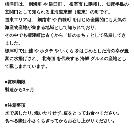
標津町は、 別海町 や 羅臼町 、 根室市 に隣接し、知床半島の
玄関口として知られる北海道東部（道東）の町です。
道東エリアは、 釧路市 や 白糠町 をはじめ全国的にも人気の
海産物産地が集まる地域として知られており、
その中でも標津町は古くから「鮭のまち」として発展してき
ました。
標津町では 鮭 や ホタテ や いくら をはじめとした海の幸が豊
富に水揚げされ、 北海道 を代表する 海鮮 グルメの産地とし
て親しまれています。
■賞味期限
製造から3ヶ月
■注意事項
水で戻したり､焼いたりせず､皮をとってお食べください｡
食べる際は小さくちぎってからお召し上がりください｡