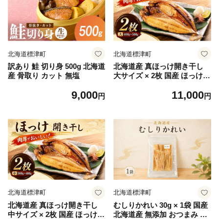
ごはん おにぎり お米 米 朝食
おべんとう ギフト 北海道 標
津町
北海道標津町
北海道標津町
訳あり 鮭 切り身 500g 北海道
北海道産 真ほっけ開き干し
産 骨取り カット 無塩
大サイズ × 2枚 国産 ほっけの
ひらきぼし ほっけのひらきほ
9,000
11,000
し ホッケのひらきほし ホッ
円
円
ケのひらきぼし ほっけの開き
干し ホッケの開き干し ホッ
ケの開き ほっけの開き ホッ
ケのひらき ほっけのひらき干
物 干し 開き干し ひらきぼし
ひらきほし 真ほっけ 真ホッ
ケ まほっけ まホッケ ホッケ
ほっけ おかず お弁当 おべん
とう 北海道 標津町
北海道標津町
北海道標津町
北海道産 真ほっけ開き干し
むしりかれい 30g × 1袋 国産
中サイズ × 2枚 国産 ほっけ
北海道産 無添加 おつまみ そ