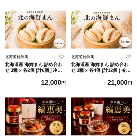
ると レトルトカレー レトル
中華まん おかず おやつ 晩御
ト食品 惣菜 便利 簡単 常温
飯 手軽 レンジ 電子レンジ レ
常温保存 長期保存 保存食 備
ンチン お歳暮 お中元 肉まん
蓄食 ストック すとっく 常備
にくまん 肉饅頭 北海道 標津
非常食 防災 鮭 さけ サケ し
町
ゃけ シャケ 鮭ぶし だし 出汁
ダシ ご当地 ご当地カレー 北
海道 標津町
北海道標津町
北海道標津町
北海道産 海鮮まん 詰め合わ
北海道産 海鮮まん 詰め合わ
せ 3種 × 各2個 [計6個 ] 冷凍
せ 3種 × 各4個 [計12個 ] 冷凍
簡単 厳選 素材 鮭 さけ サケ
簡単 厳選 素材 鮭 さけ サケ
12,000
21,000
帆立 ホタテ ほたて 明太子 惣
イクラ 帆立 ホタテ ほたて 明
円
円
菜 中華まん おかず おやつ 晩
太子 惣菜 中華まん おかず お
御飯 手軽 レンジ 電子レンジ
やつ 晩御飯 手軽 レンジ 電子
レンチン お歳暮 お中元 肉ま
レンジ レンチン お歳暮 お中
ん にくまん 肉饅頭 北海道 標
元 肉まん にくまん 肉饅頭 北
津町
海道 標津町