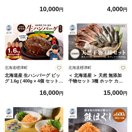
ホッケ 真ホッケ まほっけ 開
のまま すぐ食べれる 便利 簡
10,000
4,000
き 開き干し ひらきぼし 肉厚
単 つまみ 珍味 かれい カレイ
円
円
切り身 冷凍 小分け 個包装 干
干し 酒 日本酒 ビール 晩酌
物 焼き魚 海鮮 海産物 特大
干物 乾物 乾き物 素材 魚 魚
新鮮 天然 無添加 高級 お惣菜
介類 魚貝類 北海道 標津町
ご飯のお供 おかず お弁当 朝
ごはん おにぎり お米 米 朝食
おべんとう ギフト 北海道 標
津町
北海道標津町
北海道標津町
北海道産 生ハンバーグ ビッ
＜ 北海道産 ＞ 天然 無添加
グ 1.6g ( 400g × 4個 セット )
干物セット 3種 ホッケ カレ
冷凍 手作り ハンバーグ 国産
イ コマイ 国産 冷凍 小分け
16,000
15,000
保存料不使用 牛肉 豚肉 ギフ
袋 詰め合わせ おつまみ 酒 日
円
円
ト お弁当 アミノ酸不使用 リ
本酒 ご飯 ごはん 肴 つまみ
ン酸塩不使用 着色料不使用
ビール 晩酌 ほっけ かれい こ
牛 豚 肉 肉加工品 加工品 国
まい 干物 天然干物 天然物 セ
産肉 国産豚 国産牛 はんばー
ット ひもの 焼き魚 天日干し
ぐ hannba-gu 冷凍食品 ロコ
干し 一夜干し 生干し 塩 お取
モコ ロコモコ丼 メイン 夕飯
り寄せ お歳暮 お中元 ギフト
便利 パック 北海道 標津町
魚介類 魚貝類 魚介 魚貝 魚