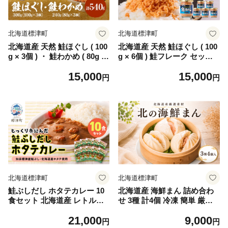
北海道 標津町
北海道標津町
北海道標津町
北海道産 天然 鮭ほぐし ( 100
北海道産 天然 鮭ほぐし ( 100
g × 3個 ) ・ 鮭わかめ ( 80g ×
g × 6個 ) 鮭フレーク セット
3個 ) セット 国産 無添加 鮭フ
国産 無添加 瓶詰め 瓶詰 瓶
15,000
15,000
レーク 瓶詰め 瓶詰 瓶 びん
びん ほぐし さけほぐし ほぐ
円
円
ほぐし さけほぐし さけわか
し身 鮭 サケ さけ シャケフレ
め さけワカメ サケワカメ 鮭
ーク しゃけふれーく フレー
サケ さけ シャケフレーク し
ク ふれーく 魚介類 魚貝類 加
ゃけふれーく フレーク ふれ
工品 贈答用 贈答 贈り物 お弁
ーく 魚介類 魚貝類 加工品 贈
当 子ども 子供 こども おにぎ
答用 贈答 お弁当 おにぎり パ
り パスタ お茶漬け ご飯 ごは
スタ お茶漬け ご飯 ごはん 北
ん ご飯のお供 北海道 標津町
海道 標津町
北海道標津町
北海道標津町
鮭ぶしだし ホタテカレー 10
北海道産 海鮮まん 詰め合わ
食セット 北海道産 レトルト
せ 3種 計4個 冷凍 簡単 厳選
カレー 人気 おすすめ 国産 ホ
素材 鮭 さけ サケ イクラ 帆
21,000
9,000
タテ ほたて 帆立 かれー れと
立 ホタテ ほたて 明太子 惣菜
円
円