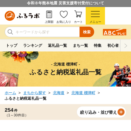
令和８年熊本地震 災害支援寄付受付について
上限額
お気に入り
カート
メニュー
検索
トップ
ランキング
返礼品一覧
まち一覧
特集
初心者ガイド
- 北海道 標津町 -
ふるさと納税返礼品一覧
ホーム
まちから探す
北海道
北海道 標津町
ふるさと納税返礼品一覧
254
件
絞り込み・並び替え
（1～30件目）