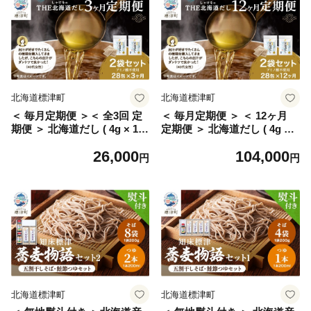
ikura 冷凍 冷凍いくら 冷凍イ
ず おやつ 家族 子ども こども
クラ 鮭卵 魚介類 魚貝類 海鮮
子供 北海道 標津町
本場 ちらし寿司 ごほうび 贈
答 送りもの 母の日 GW 北海
道 標津町
北海道標津町
北海道標津町
＜ 毎月定期便 ＞＜ 全3回 定
＜ 毎月定期便 ＞ ＜ 12ヶ月
期便 ＞ 北海道だし ( 4g × 14
定期便 ＞ 北海道だし ( 4g × 1
包 ) × 2袋 だしパック 北海道
4包 ) × 2袋 だしパック 北海
26,000
104,000
産 国産 アミノ酸不使用 出汁
道産 国産 アミノ酸不使用 出
円
円
だし ダシ パック 出汁パック
汁 だし ダシ パック 出汁パッ
カジカ かじか 昆布 コンブ こ
ク カジカ かじか 昆布 コンブ
んぶ だしこんぶ 鮭節 鮭ぶし
こんぶ だしこんぶ 鮭節 鮭ぶ
さけぶし みそ汁 味噌汁 汁物
し さけぶし みそ汁 味噌汁 汁
野菜炒め おにぎり お茶漬け
物 野菜炒め おにぎり お茶漬
だし茶漬け 料理 ギフト 袋 便
け だし茶漬け 料理 ギフト 袋
利 簡単 手軽 リピート 北海道
便利 簡単 手軽 リピート 北海
標津町 だし だし だし だし
道 標津町 だし だし だし だ
だし
し
北海道標津町
北海道標津町