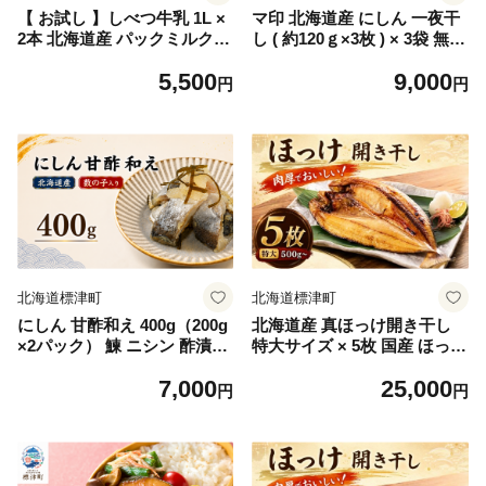
【 お試し 】しべつ牛乳 1L ×
マ印 北海道産 にしん 一夜干
2本 北海道産 パックミルク
し ( 約120ｇ×3枚 ) × 3袋 無添
牛乳 乳製品 生乳 生乳100%
加 国産 塩のみ 素材 冷凍 干
5,500
9,000
国産 ミルク みるく ぎゅうに
物 朝食 夕食 夜食 おつまみ
円
円
ゅう 乳 標津 しべつ 成分無調
酒 お酒 つまみ 肴 魚 素材の
整 無調整 1l 1リットル 健康
味 安心 本場 乾物 ひもの 干
朝食 飲料 パック 2万円 以下
物セット セット 鰊 魚介類 魚
おすそ分け 給食 グラタン パ
貝類 海産物 海鮮 海の幸 北海
スタ 北海道 標津町
道 標津町 にしん にしん にし
ん
北海道標津町
北海道標津町
にしん 甘酢和え 400g（200g
北海道産 真ほっけ開き干し
×2パック） 鰊 ニシン 酢漬け
特大サイズ × 5枚 国産 ほっけ
酢の物 酢 魚 魚介 魚介類 海
ホッケ 真ホッケ まほっけ 開
7,000
25,000
鮮 水産加工品 酒の肴 ご飯の
き 開き干し ひらきぼし 肉厚
円
円
お供 お取り寄せ 送料無料 北
切り身 冷凍 小分け 個包装 干
海道 標津町
物 焼き魚 海鮮 海産物 特大
新鮮 天然 無添加 高級 お惣菜
ご飯のお供 おかず お弁当 朝