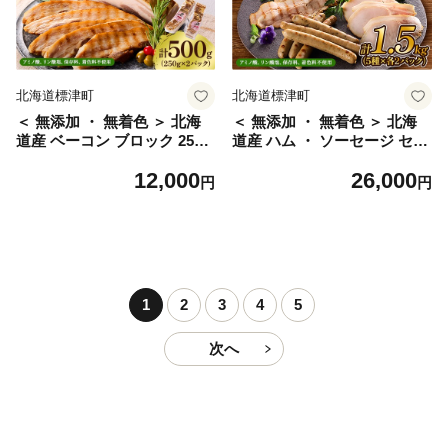
魚 家族 北海道 標津町
標津町
北海道標津町
北海道標津町
＜ 無添加 ・ 無着色 ＞ 北海
＜ 無添加 ・ 無着色 ＞ 北海
道産 ベーコン ブロック 250g
道産 ハム ・ ソーセージ セッ
× 2パック 国産 豚肉 国産豚
ト 計約 1.5kg ( 5種 ×各2 ) 詰
12,000
26,000
ブロックベーコン ギフト お
め合わせ 国産 人気 ハムソー
円
円
すすめ 厚切 厚切り 豚 ぶた
セージ スライス あらびきウ
肉加工品 肉 お肉 ブロック肉
インナー おすすめ 豚 ぶた 肉
べーこん ハム はむ ソーセー
加工品 肉 お肉 ハム はむ ベ
ジ そーせーじ ウインナー う
ーコン ソーセージ ウインナ
いんなー 加工肉 贈答 贈答用
ー ういんなー 安全 加工肉 贈
贈り物 冷凍 プレゼント お祝
答 贈答用 贈り物 冷凍 プレゼ
1
2
3
4
5
い GW ゴールデンウィーク
ント お祝い GW ゴールデン
北海道 標津町
ウィーク 北海道 標津町
次へ