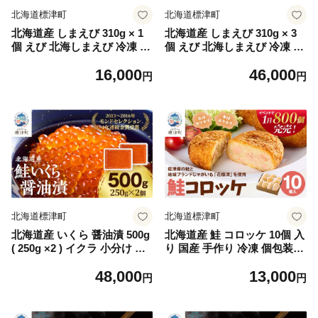
北海道標津町
北海道標津町
北海道産 しまえび 310g × 1
北海道産 しまえび 310g × 3
個 えび 北海しまえび 冷凍 え
個 えび 北海しまえび 冷凍 え
び エビ 海老 国産 人気 おす
び エビ 海老 国産 人気 おす
16,000
46,000
すめ おいしい おつまみ つま
すめ おいしい おつまみ つま
円
円
み 酒 肴 海鮮 魚介 ほっかい
み 酒 肴 海鮮 魚介 ほっかい
しまえび ホッカイシマエビ
しまえび ホッカイシマエビ
シマエビ 冷凍エビ 冷凍えび
シマエビ 冷凍エビ 冷凍えび
シュリンプ 急速冷凍 魚貝類
シュリンプ 急速冷凍 魚貝類
魚介類 お祝い 天ぷら エビチ
魚介類 お祝い 天ぷら エビチ
リ 唐揚げ ガーリックシュリ
リ 唐揚げ ガーリックシュリ
ンプ 味噌汁 出汁 えび出汁 家
ンプ 味噌汁 出汁 えび出汁 家
族 贈答 北海道 標津町
族 贈答 北海道 標津町
北海道標津町
北海道標津町
北海道産 いくら 醤油漬 500g
北海道産 鮭 コロッケ 10個 入
( 250g ×2 ) イクラ 小分け 国
り 国産 手作り 冷凍 個包装
産 天然 人気 おすすめ さけ
小分け 袋 ブランド じゃがい
48,000
13,000
サケ 鮭 鮭いくら 鮭イクラ い
も いも 芋 鮭コロッケ 手作り
円
円
くら醤油漬 醤油漬け 醤油い
コロッケ ころっけ さけ サケ
くら 醤油イクラ いくら北海
しゃけ シャケ サーモン さー
道 魚卵 天然 いくら醤油漬け
もん 惣菜 お惣菜 揚げ物 おか