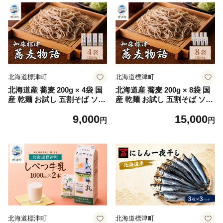
北海道標津町
北海道標津町
北海道産 蕎麦 200g × 4袋 国
北海道産 蕎麦 200g × 8袋 国
産 乾麺 お試し 五割そば ソバ
産 乾麺 お試し 五割そば ソバ
蕎麦乾麺 麺 そば粉 贈答 贈答
蕎麦乾麺 麺 そば粉 贈答 贈答
9,000
15,000
用 贈り物 常備 常温保存 長期
用 贈り物 常備 常温保存 長期
円
円
保存 備蓄 ストック ギフト 年
保存 備蓄 ストック ギフト 年
越しそば 正月 ご当地 知床 北
越しそば 正月 ご当地 知床 北
海道 標津町
海道 標津町
北海道標津町
北海道標津町