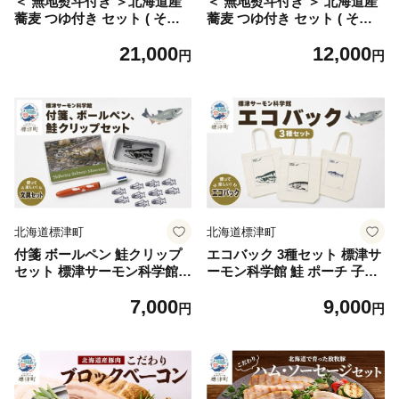
＜ 無地熨斗付き ＞北海道産
＜ 無地熨斗付き ＞ 北海道産
蕎麦 つゆ付き セット ( そば 2
蕎麦 つゆ付き セット ( そば 2
00g × 8袋 / つゆ 200ml × 2本
00g × 4袋 / つゆ 1本 200ml )
21,000
12,000
) 国産 乾麺 お試し そばつゆ
国産 乾麺 お試し そばつゆ 蕎
円
円
蕎麦つゆ 五割そば ソバ 出汁
麦つゆ 五割そば ソバ 出汁 ダ
ダシ だし 鮭 さけ サケ 鮭節
シ だし 鮭 さけ サケ 鮭節つ
つゆ 蕎麦乾麺 麺 そば粉 贈答
ゆ 蕎麦乾麺 麺 そば粉 贈答
贈答用 贈り物 常備 常温保存
贈答用 贈り物 常備 常温保存
長期保存 備蓄 ストック ギフ
長期保存 備蓄 ストック ギフ
ト お中元 お歳暮 年越しそば
ト お中元 お歳暮 年越しそば
正月 ご当地 知床 北海道 標津
正月 ご当地 知床 北海道 標津
町
町
北海道標津町
北海道標津町
付箋 ボールペン 鮭クリップ
エコバック 3種セット 標津サ
セット 標津サーモン科学館
ーモン科学館 鮭 ポーチ 子供
鮭 ポーチ 子供 子ども こども
子ども こども 水族館 科学館
7,000
9,000
水族館 科学館 GW ゴールデ
GW ゴールデンウィーク 夏休
円
円
ンウィーク 夏休み 夏 長期休
み 夏 長期休暇 休暇 アウトド
暇 休暇 アウトドア 観光 旅行
ア 観光 旅行 釣り ルアー ア
釣り ルアー アクティビティ
クティビティ グッズ サケ さ
グッズ サケ さけ サーモン さ
け サーモン さーもん チョウ
ーもん チョウザメ 小物入れ
ザメ 小物入れ 魚 家族 北海道