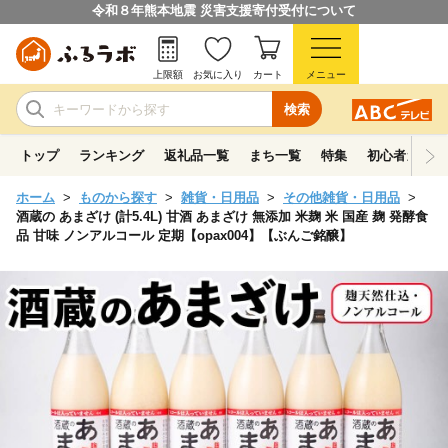
令和８年熊本地震 災害支援寄付受付について
上限額
お気に入り
カート
メニュー
検索
トップ
ランキング
返礼品一覧
まち一覧
特集
初心者ガイド
ホーム
ものから探す
雑貨・日用品
その他雑貨・日用品
酒蔵の あまざけ (計5.4L) 甘酒 あまざけ 無添加 米麹 米 国産 麹 発酵食
品 甘味 ノンアルコール 定期【opax004】【ぶんご銘醸】