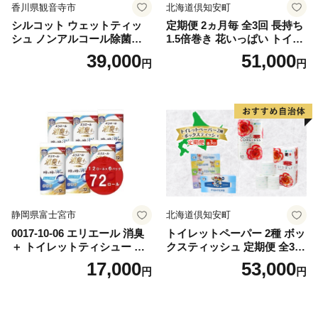
香川県観音寺市
北海道倶知安町
シルコット ウェットティッ
定期便 2ヵ月毎 全3回 長持ち
シュ ノンアルコール除菌詰
1.5倍巻き 花いっぱい トイレ
替（43枚×3P）×24袋 日用品
ットペーパー ダブル 45ｍ 計
39,000
51,000
円
円
おもちゃ 拭き取り 手拭き 外
72ロール 全18種 花柄 プリン
出時 お出かけ時 食事前 緑茶
ト ハーブ 香り付き 日本製 ま
カテキン配合
とめ買い 防災 常備品 ペーパ
ー 消耗品 備蓄 送料無料 北海
道 倶知安町 日用品
静岡県富士宮市
北海道倶知安町
0017-10-06 エリエール 消臭
トイレットペーパー 2種 ボッ
＋ トイレットティシュー し
クスティッシュ 定期便 全3
っかり香るフレッシュクリア
回 日本製 まとめ買い 防災
17,000
53,000
円
円
の香り ダブル 12ロール×6パ
常備品 日用雑貨 消耗品 生活
ック 72ロール 25m トイレ
必需品 大容量 備蓄 リサイク
ットペーパー パルプ100％ 消
ル ティッシュ ペーパー まと
臭 防臭 日用品 消耗品 備蓄
め買い 雑貨 倶知安町