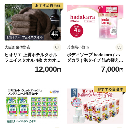
蓄 防災 エコ 消耗品 生活雑貨
生活用品 無香料 トイレット
ペーパー ダブル といれっと
ぺーぱー トイレ クレシア ト
イレットペーパー [BDBH002
-1]
大阪府泉佐野市
兵庫県小野市
ヒオリエ 上質ホテルタオル
ボディソープ hadakara ( ハ
フェイスタオル 4枚 カカオ
ダカラ ) 泡タイプ 詰め替え 4
【タオル 泉州タオル 吸水 普
40ml×4袋 ボディーソープ 泡
12,000
7,000
円
円
段使い 無地 シンプル 日用品
ボディソープ 泡 日用品 消耗
ふわふわ ふかふか 家族 たお
品 バス用品 大容量 いい 匂い
る 一人暮らし】
ボディ 保湿 LION ライオン
泡石鹸 石鹸 兵庫 兵庫県 小野
市