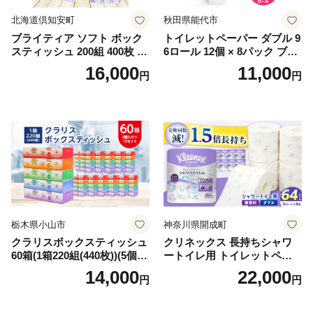
北海道倶知安町
秋田県能代市
ブライティア ソフト ボック
トイレットペーパー ダブル 9
スティッシュ 200組 400枚 60
6ロール 12個 × 8パック ブラ
箱 日本製 まとめ買い ティッ
ンカ 再生紙 100％ 芯あり 日
16,000
11,000
円
円
シュ リサイクル 長持 防災 常
用品 消耗品 無香料 生活用品
備品 日用雑貨 消耗品 生活必
備蓄 秋田県 能代市 送料無料
需品 備蓄 ペーパー 紙 北海道
《能代製紙》
倶知安町 日用品
栃木県小山市
神奈川県開成町
クラリスボックスティッシュ
クリネックス 長持ちシャワ
60箱(1箱220組(440枚))(5個入
ートイレ用 トイレットペー
り×12セット)【1256759】
パー（ダブル）64ロール(8ロ
14,000
22,000
円
円
ール×8パック) 開成町 トイレ
ットペーパーダブル 日用品
国産 新生活 ダブル SDGs 備