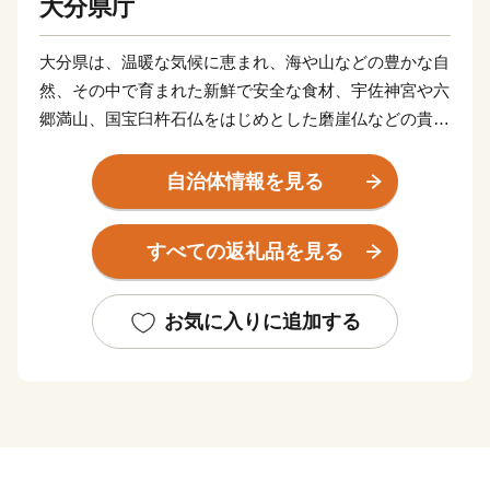
大分県庁
大分県は、温暖な気候に恵まれ、海や山などの豊かな自
然、その中で育まれた新鮮で安全な食材、宇佐神宮や六
郷満山、国宝臼杵石仏をはじめとした磨崖仏などの貴重
な歴史的文化遺産など多くの地域資源があります。
また、なんといっても県内全域に広がる温泉は、日本一
自治体情報を見る
の湧出量と温泉数を誇り、地球上にある１０種類の泉質
のうち８種類を有しています。
すべての返礼品を見る
お気に入りに追加する