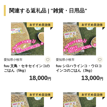
関連する返礼品 | "雑貨・日用品"
愛知県小牧市
愛知県小牧市
fuu 文鳥・セキセイインコの
fuu シロハラインコ・ウロコ
ごはん（5kg）
インコのごはん（3kg）
18,000
13,000
円
円