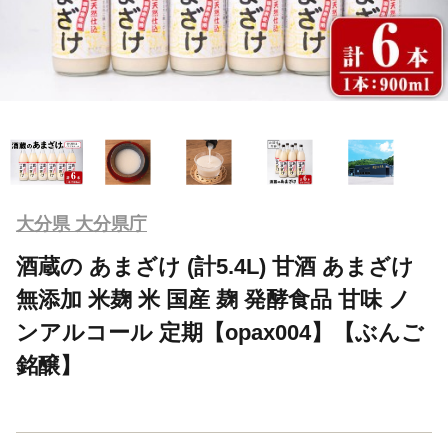
大分県 大分県庁
酒蔵の あまざけ (計5.4L) 甘酒 あまざけ
無添加 米麹 米 国産 麹 発酵食品 甘味 ノ
ンアルコール 定期【opax004】【ぶんご
銘醸】