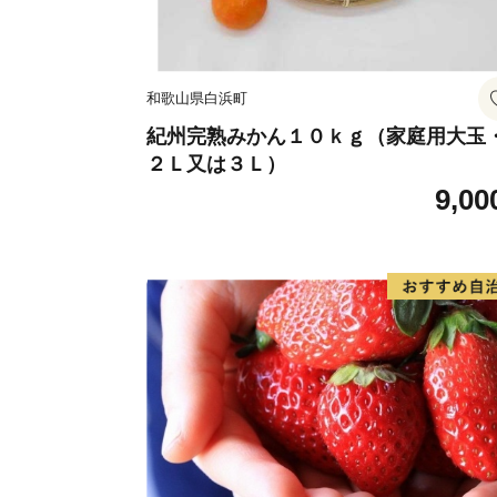
和歌山県白浜町
紀州完熟みかん１０ｋｇ（家庭用大玉
２Ｌ又は３Ｌ）
9,00