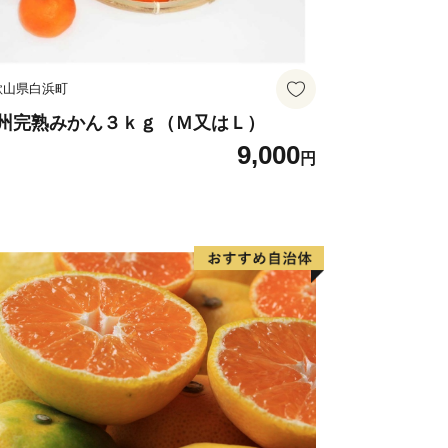
歌山県白浜町
州完熟みかん３ｋｇ（Ｍ又はＬ）
9,000
円