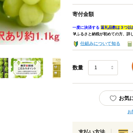
寄付金額
一度に決済する
返礼品数は３つ以
🔰ふるさと納税が初めての方、詳
仕組みについて知る
数量
お気
お
支払い方法