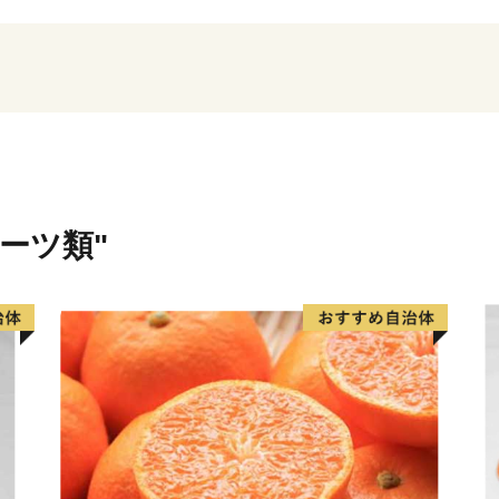
ちづくりを進めるとともに
もたちが元気に育つ環境づ
生まれ育ったふるさと“さ
る皆さま、また、坂城町を
ている皆さまにおかれまし
を応援してください。皆様
ルーツ類"
坂城町ではテレワーク、転
移住を考えている方々のた
る体験ハウスを準備してい
たい方を応援するため、参
方はお気軽にご連絡くださ