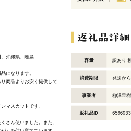
州、沖縄県、離島
容量
訳あり 
商品になります。
消費期限
発送から
あり商品よりお安く提供して
事業者
柳澤果樹
インマスカットです。
返礼品ID
6566933
たくさん使いました。また、
にがりを使い育てています。