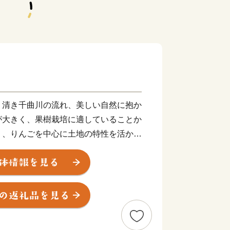
清き千曲川の流れ、美しい自然に抱か
が大きく、果樹栽培に適していることか
う、りんごを中心に土地の特性を活かし
います。また、町内には、古代の遺跡や
の営みの中で、多くの史跡や文化財が郷
てきた坂城の歴史・文化・技術を大切
るため“ばら”を中心とした花と緑のま