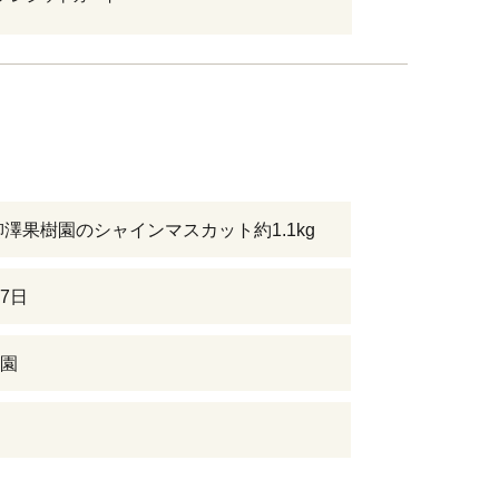
柳澤果樹園のシャインマスカット約1.1kg
7日
園