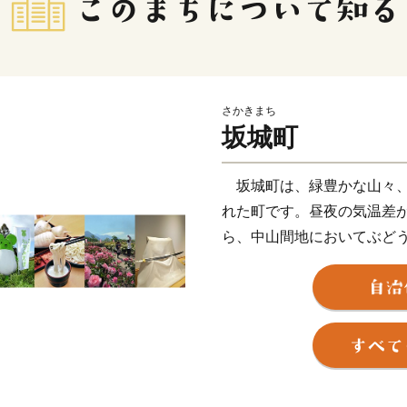
さかきまち
坂城町
坂城町は、緑豊かな山々、
れた町です。昼夜の気温差
ら、中山間地においてぶど
た品種の多様化が図られて
古墳群が存在し、長い歴史
土に受け継がれています。
私たちは、先人たちが築い
にしながら、豊かな自然を守