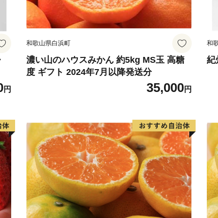
和歌山県白浜町
和
・
濃い山のハウスみかん 約5kg MS玉 高糖
紀
度 ギフト 2024年7月以降発送分
0
35,000
円
円