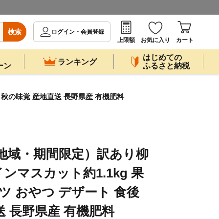
検索
ログイン・会員登録
上限額
お気に入り
カート
はじめての
ランキング
ーン
ふるさと納税
後 秋の味覚 産地直送 長野県産 有機肥料
0]（地域・期間限定）訳あり柳
マスカット約1.1kg 果
ツ おやつ デザート 食後
送 長野県産 有機肥料