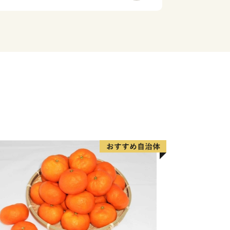
、このふるさとさかきの未来を担う子ど
くりを一層進めたいと考えております。
かき”を離れ、全国各地で活躍されてい
第二の故郷として想いを抱いてくださっ
ては、これからも、私たちのまちづくり
のご支援を心からお待ちしております。
職、就農などをきっかけに坂城町への
めに、坂城町の暮らしを実際に経験でき
ます。就農体験や町での暮らしを体験し
加費用は無料としています。興味がある
い。