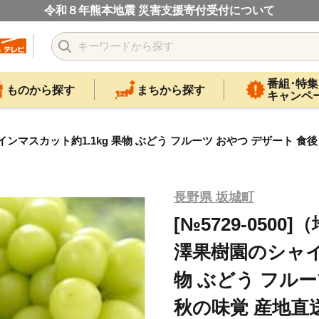
令和８年熊本地震 災害支援寄付受付について
番組･特集
ものから探す
まちから探す
キャンペ
インマスカット約1.1kg 果物 ぶどう フルーツ おやつ デザート 食
長野県 坂城町
[№5729-050
澤果樹園のシャイン
物 ぶどう フルー
秋の味覚 産地直