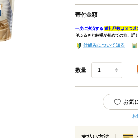
寄付金額
一度に決済する
返礼品数は３つ以
🔰ふるさと納税が初めての方、詳
仕組みについて知る
数量
お気
お
支払い方法