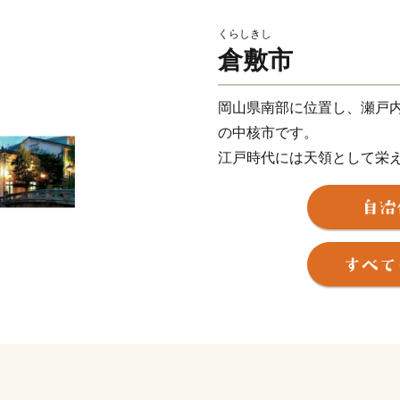
くらしきし
倉敷市
岡山県南部に位置し、瀬戸内
の中核市です。
江戸時代には天領として栄
本初の私立西洋近代美術館
気を集めています。
また、温暖な気候と高梁川
カット、国産ジーンズ発祥
性を活かした特産品が数多
る魅力的なまちです。
ふるさと納税のお礼の品と
を通じて、倉敷市に少しで
です。