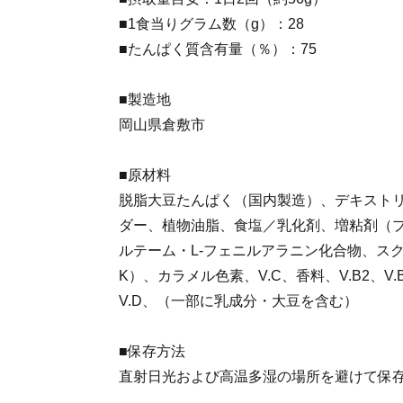
■1食当りグラム数（g）：28
■たんぱく質含有量（％）：75
■製造地
岡山県倉敷市
■原材料
脱脂大豆たんぱく（国内製造）、デキスト
ダー、植物油脂、食塩／乳化剤、増粘剤（
ルテーム・L-フェニルアラニン化合物、ス
K）、カラメル色素、V.C、香料、V.B2、V.
V.D、（一部に乳成分・大豆を含む）
■保存方法
直射日光および高温多湿の場所を避けて保