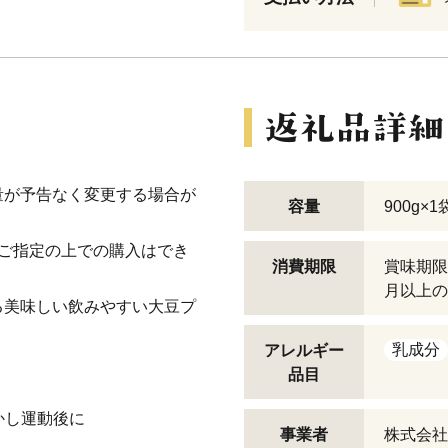
量が予告なく変更する場合が
容量
900g×1
ご指定の上での購入はでき
消費期限
賞味期限
月以上の
る美味しい飲みやすい大豆プ
乳成分
アレルギー
品目
溶かし運動後に
事業者
株式会社M