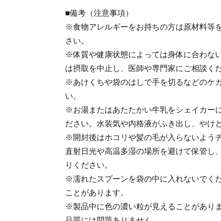
■備考（注意事項）
※食物アレルギーをお持ちの方は原材料等
さい。
※体質や健康状態によっては身体に合わな
は摂取を中止し、医師や専門家にご相談く
※あけくちや袋のはしで手を切るなどのケ
い。
※お湯またはあたたかい牛乳をシェイカー
ださい。水装気や内格液がふき出し、やけ
※開封後はホコリや髪の毛が入らないよう
直射日光や高温多湿の場所を避けて保管し
りください。
※濡れたスプーンを袋の中に入れないでく
ことがあります。
※製品中に色の濃い粒が見えることがあり
品質には問題ありません。