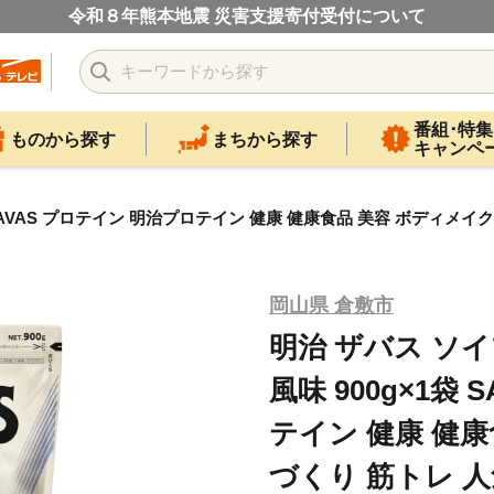
令和８年熊本地震 災害支援寄付受付について
番組･特集
ものから探す
まちから探す
キャンペ
SAVAS プロテイン 明治プロテイン 健康 健康食品 美容 ボディメイ
岡山県 倉敷市
明治 ザバス ソ
風味 900g×1袋
テイン 健康 健康
づくり 筋トレ 人