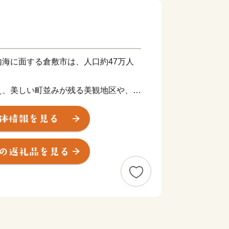
海に面する倉敷市は、人口約47万人
え、美しい町並みが残る美観地区や、日
である大原美術館などが観光地として人
の豊かな水を利用して栽培した桃やマス
の地である児島のデニムなど、各地の個
くあり、伝統と産業を楽しむことのでき
してご用意させていただいている返礼品
も興味・関心を持っていただければ幸い