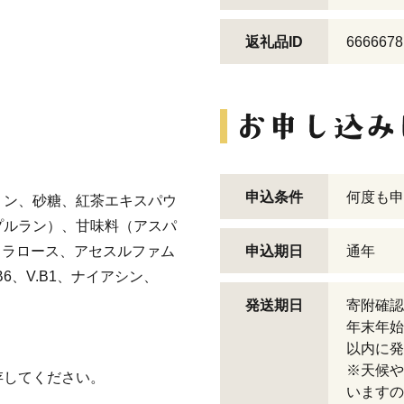
返礼品ID
6666678
申込条件
何度も申
リン、砂糖、紅茶エキスパウ
プルラン）、甘味料（アスパ
クラロース、アセスルファム
申込期日
通年
B6、V.B1、ナイアシン、
発送期日
寄附確認
年末年始
以内に発
※天候や
存してください。
いますの