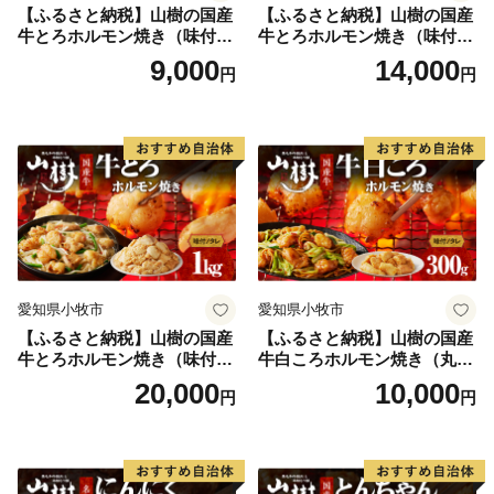
【ふるさと納税】山樹の国産
【ふるさと納税】山樹の国産
牛とろホルモン焼き（味付/
牛とろホルモン焼き（味付/
タレ） 300g
タレ） 600g ホルモン 肉
9,000
14,000
円
円
牛肉 山樹 国産牛 とろホルモ
ン焼き 300g×2パック 計600g
味付 タレ プリプリ 小腸 味噌
タレ にんにく バーベキュー
BBQ 炒め物 ホルモン丼 野菜
炒め 焼きうどん 下処理済み
愛知県 小牧市 冷凍 送料無料
愛知県小牧市
愛知県小牧市
【ふるさと納税】山樹の国産
【ふるさと納税】山樹の国産
牛とろホルモン焼き（味付
牛白ころホルモン焼き（丸
き/タレ）1kg
腸）味付 300g 肉 牛肉 山
20,000
10,000
円
円
樹 国産牛 白ころホルモン焼
き 300g 丸腸 味付 プリプリ
小腸 味噌タレ にんにく バー
ベキュー 炒め物 ホルモン丼
野菜炒め 焼きうどん 下処理