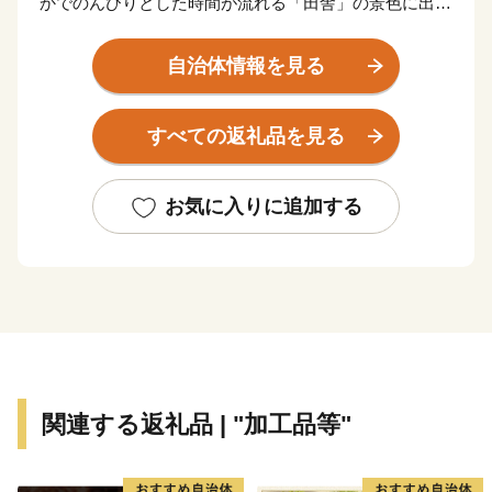
かでのんびりとした時間が流れる「田舎」の景色に出会
うことができる町です。町を流れる荒川により創り出さ
れた岩畳は、地質学的にも貴重であるとともに、長瀞町
自治体情報を見る
を象徴する美しい風景となっており、一帯が、国の名勝
及び天然記念物に指定されています。また、風景だけで
すべての返礼品を見る
なく、ミシュラン・グリーンガイド・ジャポン一つ星を
獲得した寶登山神社のほか、ハイキングや川下り、ラフ
ティング等のアクティビティも楽しむことができ、年間
お気に入りに追加する
３００万人の観光客の皆さんに訪れていただいていま
す。
長瀞町は「はつらつ長瀞」をスローガンとして“人も
社会も自然もすべてが健康で、はつらつとして暮らせる
まちづくり”を目指して、様々な取り組みを行っていま
す。
関連する返礼品 | "加工品等"
特に、結婚から出産・子育てまで切れ目のない支援を積
極的に取り組んでおり、子育て・若者世代の方やその子
どもたちが住みやすいまちづくりを進めています。ま