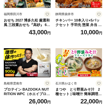
福岡県田川市
静岡県袋井市
おせち 2027 博多久松 厳選和
チキンバー 10本入り×5パッ
風 三段重おせち『高砂』 6.5
クセット 手羽先 惣菜 弁当 お
寸 3段重 2～3人前 おせち料
かず お酒 おつまみ ギフト キ
43,000
10,000
円
円
理 重箱 お正月 冷凍おせち 縁
ャンプ アウトドア キャンプ
起物 祝箸付 福岡 お節 オセチ
飯 保存食 非常食 鶏肉 肉 お
oseti osechi お祝い 迎春おせ
肉 鶏 人気 厳選 静岡県袋井市
ち 本格おせち おせち予約 年
末 年始 お取り寄せ 新春 贅沢
おせち こだわりおせち 惣菜
老舗おせち ふるさと納税お
せち 御節 お節料理 正月 調理
不要 おせち料理2027
島根県雲南市
石川県かほく市
プロテイン BAZOOKA NUT
まつや とり野菜みそ汁 2
RITION WPC（ホエイプロテ
種セット | 味噌汁 簡単調理
イン）＜プレーン＞ 900g｜
お味噌 おみそ みそ とり野菜
26,000
22,000
円
円
バズーカ岡田監修・植物由来
時短料理 時短ごはん ご当地