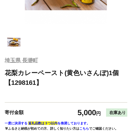
埼玉県 長瀞町
花梨カレーペースト(黄色いさんぽ)1個
【1298161】
5,000
寄付金額
在庫あり
円
一度に決済する
返礼品数は３つ以内
を推奨しております。
🔰ふるさと納税が初めての方、詳しく知りたい方は
こちら
でご確認ください。