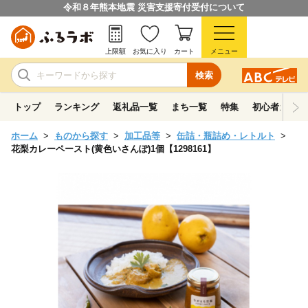
令和８年熊本地震 災害支援寄付受付について
上限額
お気に入り
カート
メニュー
検索
トップ
ランキング
返礼品一覧
まち一覧
特集
初心者ガイド
ホーム
ものから探す
加工品等
缶詰・瓶詰め・レトルト
花梨カレーペースト(黄色いさんぽ)1個【1298161】