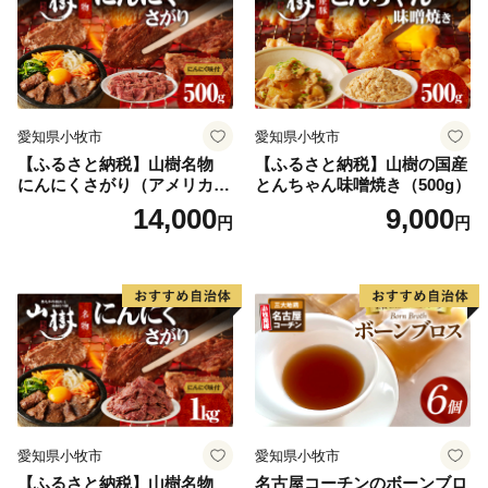
済み 愛知県 小牧市 送料無料
愛知県小牧市
愛知県小牧市
【ふるさと納税】山樹名物
【ふるさと納税】山樹の国産
にんにくさがり（アメリカ産
とんちゃん味噌焼き（500g）
サガリ）500g
14,000
9,000
円
円
愛知県小牧市
愛知県小牧市
【ふるさと納税】山樹名物
名古屋コーチンのボーンブロ