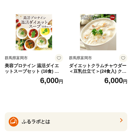
の甘味料使用・国内製造 島
フリーズドライ
根県雲南市/株式会社アルプ
ロン [AIEN005]
群馬県富岡市
群馬県富岡市
美容プロテイン 温活ダイエ
ダイエットクラムチャウダー
ットスープセット (16食) 小
＜豆乳仕立て＞(24食入) クラ
分け スープ 食べ比べ セット
ムチャウダー 豆乳 ダイエッ
6,000
6,000
円
円
詰合せ クラムチャウダー チ
ト スープ プロテイン たんぱ
ゲ コーン ポタージュ トマト
く質 食物繊維 食品 F20E-799
温活 ダイエット 美容 プロテ
イン 食品 F20E-809
ふるラボとは