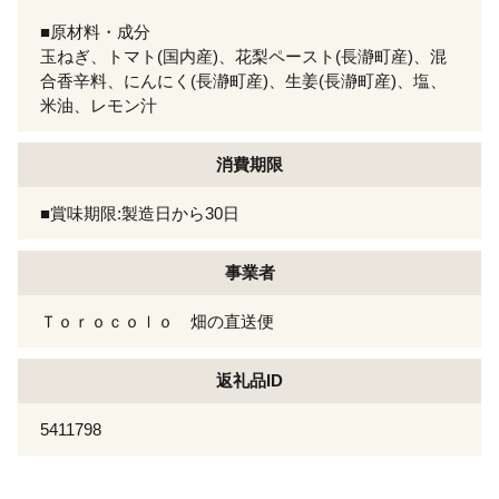
■原材料・成分
玉ねぎ、トマト(国内産)、花梨ペースト(長瀞町産)、混
合香辛料、にんにく(長瀞町産)、生姜(長瀞町産)、塩、
米油、レモン汁
消費期限
■賞味期限:製造日から30日
事業者
Ｔｏｒｏｃｏｌｏ 畑の直送便
返礼品ID
5411798