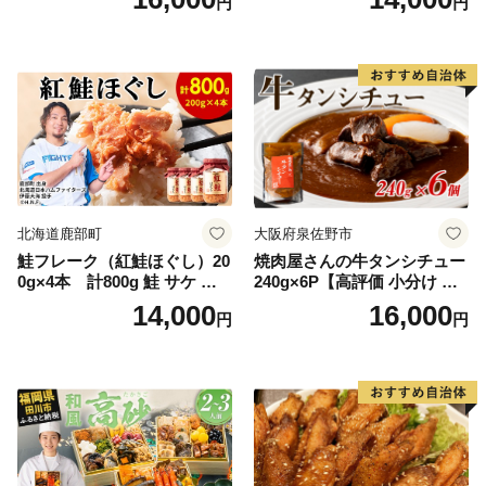
円
円
糖の代わり 香り高い いい香
野菜 おつまみ おかず 簡単調
り 季節の花の蜜 トンガリ容
理 時短 リピート 保存 豚肉
器入り
特製 ポーク 大きめ ジューシ
ー ギフト お取り寄せ 日高市
北海道鹿部町
大阪府泉佐野市
鮭フレーク（紅鮭ほぐし）20
焼肉屋さんの牛タンシチュー
0g×4本 計800g 鮭 サケ 鮭
240g×6P【高評価 小分け 惣
ほぐし サケフレーク シャケ
菜 牛たん 一人暮らし 冷凍】
14,000
16,000
円
円
フレーク 鮭フレーク