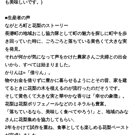
も美味しいです。)
■生産者の声
ながとろ町と花梨のストーリー
長瀞町の地域おこし協力隊として町の魅力を探しに町中を歩
き回っていた時に、ごろごろと落ちている黄色くて大きな実
を発見。
それが何かが気になって声をかけた農家さんご夫婦との出会
いから、すべては始まりました。
かりんは=「借りん」。
物やお金を借りずに豊かに暮らせるようにとその昔、家を建
てるときに花梨の木を植えるのが流行ったのだそうです。
そして黄色くて大きな実と華やかな香りは「幸せの象徴」。
花梨は花梨ポリフェノールなどのミネラルも豊富。
「落ちているなら、美味しく食べてやろう!」と、地域のみな
さんに花梨集めを協力してもらい、
2年をかけて試作を重ね、食事としても楽しめる花梨ペースト