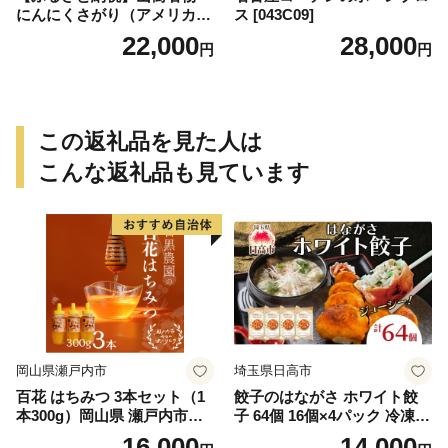
にんにくさがり（アメリカ産
ス [043C09]
サガリ）1kg
22,000
28,000
円
円
この返礼品を見た人は
こんな返礼品も見ています
岡山県瀬戸内市
埼玉県日高市
百花 はちみつ 3本セット（1
餃子のはながさ ホワイト餃
本300g）岡山県 瀬戸内市産
子 64個 16個×4パック 冷凍
石黒農園 ヨーグルト パン 砂
中華 点心 B級グルメ ご当地
16,000
14,000