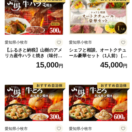
た、観光客の方に更に楽しんでいただけるように観光施
策にも力を入れています。子どもたちをはじめとした町
民の方、観光客の方の笑顔で溢れるまちづくりを行って
参りますので温かいご支援、寄附金を心よりお待ちして
おります。そして、一年中いつ訪れても魅力いっぱいの
愛知県小牧市
愛知県小牧市
観光地「長瀞」へ是非遊びに来て楽しんでください！
【ふるさと納税】山樹のアメ
シェフと相談、オートクチュ
リカ産牛ハラミ焼き（味付）
ール豪華セット（1人前） [04
500g
3C10]
15,000
45,000
円
円
※お礼品の贈呈は、町外にお住まいの方です。
※同一年内で複数回の寄附を行った場合でも、都度お礼
品を受取る事ができます。
愛知県小牧市
愛知県小牧市