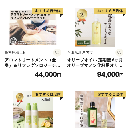
島根県海士町
岡山県瀬戸内市
アロマトリートメント（全
オリーブオイル 定期便 6ヶ月
身）＆リフレグソロジーチケ
オリーブマノン化粧用オリー
ット
ブオイル 200ml オリーブ オ
44,000
94,000
円
円
イル 美容 スキンケア 化粧用
油 オリーブ油 お楽しみ