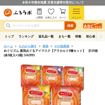
令和８年熊本地震 災害支援寄付受付について
上限額
お気に入り
カート
メニュー
検索
トップ
ランキング
返礼品一覧
まち一覧
特集
初心者ガイド
ホーム
ものから探す
美容
その他美容
めぐりズム 蒸気めぐるアイマスク【アラカルト5種セット】 計25枚
(各5枚入×1箱) SA2993