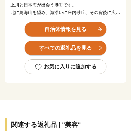
上川と日本海が出会う港町です。
北に鳥海山を望み、海沿いに庄内砂丘、その背後に広が
る雄大な庄内平野。
肥沃な大地と澄んだ水で育った庄内米は、全国的にも高
自治体情報を見る
い評価を得ています。
また、イチゴやメロン、梨、柿など果物の栽培も盛んで
すべての返礼品を見る
す。
江戸時代、北前船交易より上方の文化が伝わり、活気あ
ふれる商人の町として栄え、街中には今なお多くの歴史
お気に入りに追加する
文化が残っています。
関連する返礼品 | "美容"