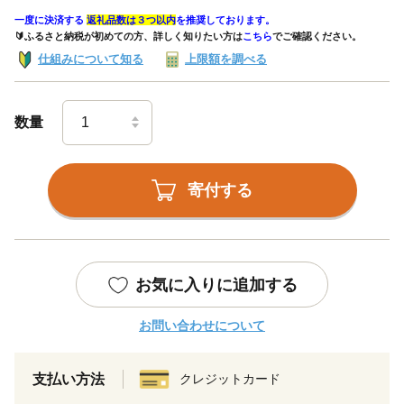
一度に決済する
返礼品数は３つ以内
を推奨しております。
🔰ふるさと納税が初めての方、詳しく知りたい方は
こちら
でご確認ください。
仕組みについて知る
上限額を調べる
数量
寄付する
お気に入りに追加する
お問い合わせについて
支払い方法
クレジットカード