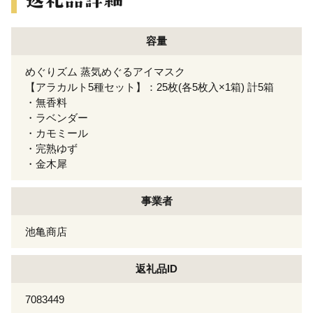
容量
めぐりズム 蒸気めぐるアイマスク
【アラカルト5種セット】：25枚(各5枚入×1箱) 計5箱
・無香料
・ラベンダー
・カモミール
・完熟ゆず
・金木犀
事業者
池亀商店
返礼品ID
7083449