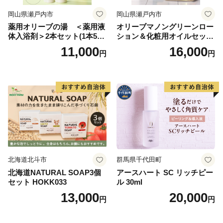
岡山県瀬戸内市
岡山県瀬戸内市
薬用オリーブの湯 ＜薬用液
オリーブマノングリーンロー
体入浴剤＞2本セット(1本500
ション＆化粧用オイルセット
ml） 美容
美容グッズ スキンケア 化粧
11,000
16,000
円
円
水
北海道北斗市
群馬県千代田町
北海道NATURAL SOAP3個
アースハート SC リッチピー
セット HOKK033
ル 30ml
13,000
20,000
円
円