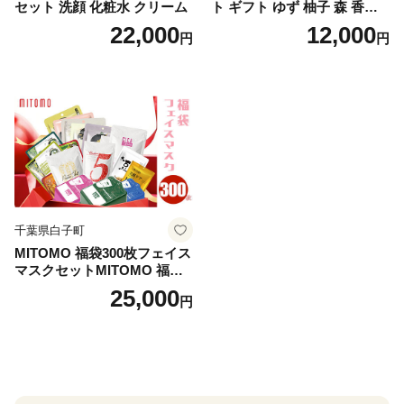
セット 洗顔 化粧水 クリーム
ト ギフト ゆず 柚子 森 香り
日用品 お風呂 バス用品 温活
22,000
12,000
円
円
アロマ 香り まとめ買い静岡
県 藤枝市 医薬部外品
千葉県白子町
MITOMO 福袋300枚フェイス
マスクセットMITOMO 福袋3
00枚フェイスマスクセット
25,000
円
ふるさと納税 パック ファイ
スパック フェイスマスク 美
容 スキンケア 福袋 千葉県 白
子町 送料無料 SHAG003