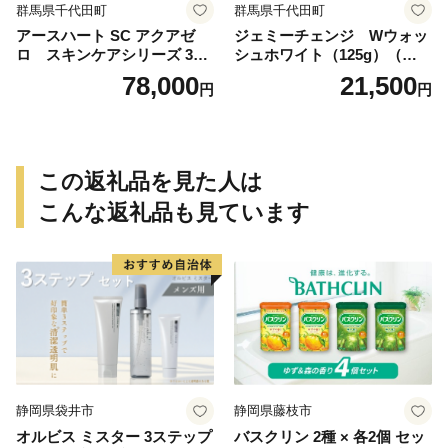
群馬県千代田町
群馬県千代田町
アースハート SC アクアゼ
ジェミーチェンジ Wウォッ
ロ スキンケアシリーズ 3点
シュホワイト（125g）（泡立
セット
てネット付）×2本 群馬県 千
78,000
21,500
円
円
代田町
この返礼品を見た人は
こんな返礼品も見ています
静岡県袋井市
静岡県藤枝市
オルビス ミスター 3ステップ
バスクリン 2種 × 各2個 セッ