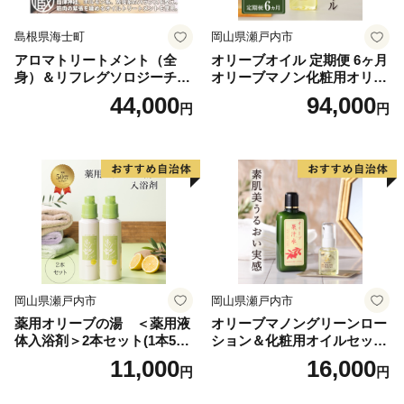
・葛城市外にお住まいの方で、ご寄附いただいた皆様に
島根県海士町
岡山県瀬戸内市
葛城市産のお礼の品をお送りいたします。
アロマトリートメント（全
オリーブオイル 定期便 6ヶ月
・寄附者様のご都合による寄附申込のキャンセル、お礼
身）＆リフレグソロジーチケ
オリーブマノン化粧用オリー
の品の変更や返品、配送先や配送時期の変更はできませ
ット
ブオイル 200ml オリーブ オ
44,000
94,000
円
円
イル 美容 スキンケア 化粧用
ん。
油 オリーブ油 お楽しみ
・寄附者様のご都合によりお礼の品がお届けできない場
合、お礼の品の再送はいたしません。あらかじめご了承
ください。
・令和7年4月1日から葛城市のふるさと納税相談窓口が
以下の連絡先に変更になりました。お手数ですが、ご質
問、ご相談等ございましたら下記連絡先までご連絡いた
だきますようお願いいたします。
岡山県瀬戸内市
岡山県瀬戸内市
薬用オリーブの湯 ＜薬用液
オリーブマノングリーンロー
【連絡先】
体入浴剤＞2本セット(1本500
ション＆化粧用オイルセット
名称：葛城市ふるさと係
ml） 美容
美容グッズ スキンケア 化粧
11,000
16,000
円
円
TEL：0120-139-725
水
メールアドレス：furusato@katsuragicity.net