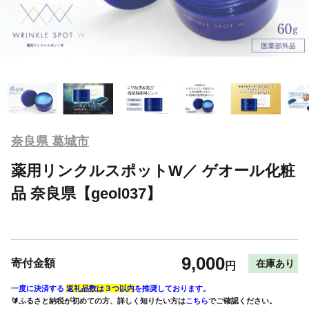
奈良県 葛城市
薬用リンクルスポットW／ ゲオール化粧
品 奈良県【geol037】
9,000
寄付金額
在庫あり
円
一度に決済する
返礼品数は３つ以内
を推奨しております。
🔰ふるさと納税が初めての方、詳しく知りたい方は
こちら
でご確認ください。