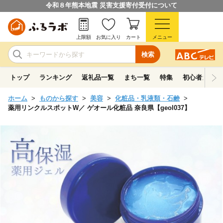
令和８年熊本地震 災害支援寄付受付について
上限額
お気に入り
カート
メニュー
検索
トップ
ランキング
返礼品一覧
まち一覧
特集
初心者ガイド
ホーム
ものから探す
美容
化粧品・乳液類・石鹸
薬用リンクルスポットW／ ゲオール化粧品 奈良県【geol037】