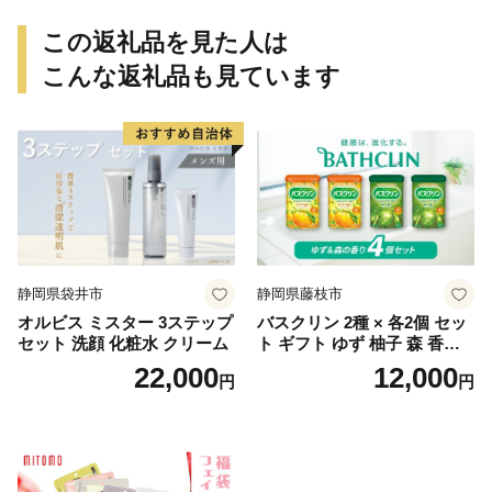
この返礼品を見た人は
こんな返礼品も見ています
静岡県袋井市
静岡県藤枝市
オルビス ミスター 3ステップ
バスクリン 2種 × 各2個 セッ
セット 洗顔 化粧水 クリーム
ト ギフト ゆず 柚子 森 香り
日用品 お風呂 バス用品 温活
22,000
12,000
円
円
アロマ 香り まとめ買い静岡
県 藤枝市 医薬部外品