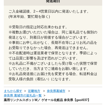
発送期日
ご入金確認後、2～4営業日以内に発送いたします。
(年末年始、繁忙期を除く)
※受取日の指定は対応出来かねます。
※複数お選びいただいた場合は、同じ返礼品でも個別の
発送となり、到着日が前後する場合がございます。
※事前にお申し出がなく、長期不在等によりお礼の品を
お受取りできなかった場合、再発送はできません。
※不在配達時は運送業者で保管となります。季節によっ
ては品質に影響を及ぼす恐れがございます。
※お礼品に不備がございましたら受け取った状態で保管
していただき、当方までご連絡をお願い致します。
※お礼品発送後にお届け先を変更する場合、転送料金は
受取人様の負担（着払い）になります。
まちから探す
近畿地方
奈良県葛城市
奈良県 葛城市の返礼品一覧
薬用リンクルスポットW／ ゲオール化粧品 奈良県【geol037】