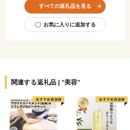
下部写真説明
すべての返礼品を見る
①～②當麻寺…境内には、国宝指定の本堂・東塔・西
塔、国の重要文化財指定の金堂・講堂などが立ち並び、
多くの貴重な文化財を伝えています。
お気に入りに追加する
③笛吹神社…正式には「葛木坐火雷神社」といい、漫画
「鬼滅の刃」に登場する大技の名前が社名に入っている
ことで話題となっています。
④竹内街道…推古天皇21年に開通した、飛鳥の都と難波
を結ぶ我が国最古の官道です。松尾芭蕉、司馬遼太郎ゆ
かりの地としても有名です。
⑤相撲館「けはや座」…葛城市は相撲発祥の地であり、
関連する返礼品 | "美容"
相撲の開祖『當麻蹶速』を顕彰する目的で開館されまし
た。館内には本場所と同サイズの土俵があり、誰でも自
由に上がることができます。また、所有資料は約12000
点もあります。
【お申込とお礼の品のお届けについて】