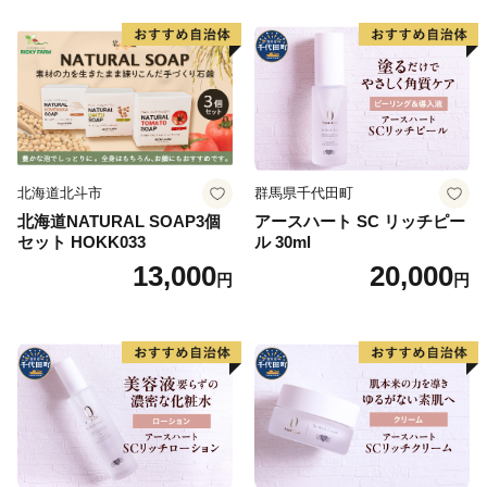
受付時間 9：00~17：00（土・日、祝祭日を除く）
【寄附受納証およびワンストップ特例申請書について】
入金確認後1～2週間程度でお届けします。
返送先住所：〒646-0032 和歌山県田辺市下屋敷町35-2
葛城市ふるさと納税担当(委託先:株式会社
北海道北斗市
群馬県千代田町
じゃばらいず北山) 宛
北海道NATURAL SOAP3個
アースハート SC リッチピー
セット HOKK033
ル 30ml
13,000
20,000
円
円