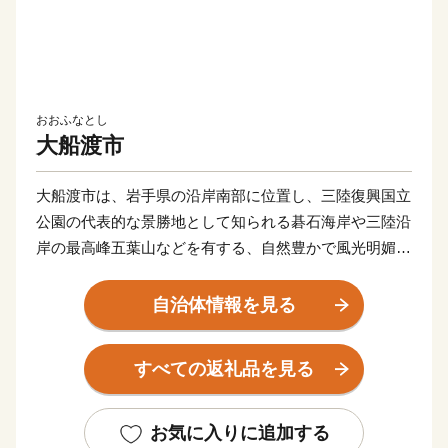
おおふなとし
大船渡市
大船渡市は、岩手県の沿岸南部に位置し、三陸復興国立
公園の代表的な景勝地として知られる碁石海岸や三陸沿
岸の最高峰五葉山などを有する、自然豊かで風光明媚な
まちです。
夏は涼しく、また、冬にはほとんど積雪が見られず、比
自治体情報を見る
較的温暖な心地の良いまちで、交通・物流基盤の強化
や、水産業・窯業をはじめとする地場産業の振興などに
すべての返礼品を見る
より、三陸沿岸地域の拠点都市として発展してきまし
た。
このような中、平成23年3月11日の東日本大震災によ
お気に入りに追加する