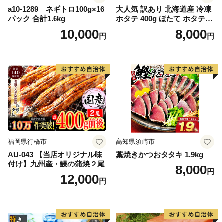
a10-1289 ネギトロ100g×16
大人気 訳あり 北海道産 冷凍
パック 合計1.6kg
ホタテ 400g ほたて ホタテ
帆立 貝柱 海鮮 魚介類 刺身
10,000
8,000
円
円
大粒 天然 海鮮 ランキング 大
人気 人気 おすすめ 訳あり ）
福岡県行橋市
高知県須崎市
AU-043 【当店オリジナル味
藁焼きかつおタタキ 1.9kg
付け】九州産・鰻の蒲焼２尾
8,000
円
12,000
円