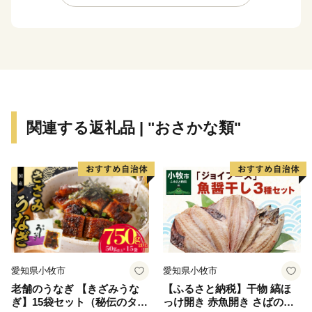
り、今までに経験したことのない甚大な被害に遭いまし
たが、この類を見ない災害を乗り越え、市民一人ひとり
が幸せを感じ、誇りを持てるまちとして再生するため、
市民一丸となって復興に向け取り組んでいます。
関連する返礼品 | "おさかな類"
愛知県小牧市
愛知県小牧市
老舗のうなぎ 【きざみうな
【ふるさと納税】干物 縞ほ
ぎ】15袋セット（秘伝のタレ
っけ開き 赤魚開き さばの開