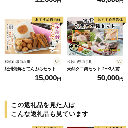
円
円
和歌山県白浜町
和歌山県白浜町
紀州蒲鉾とてんぷらセット
天然クエ鍋セット 2〜3人前
15,000
50,000
円
円
この返礼品を見た人は
こんな返礼品も見ています