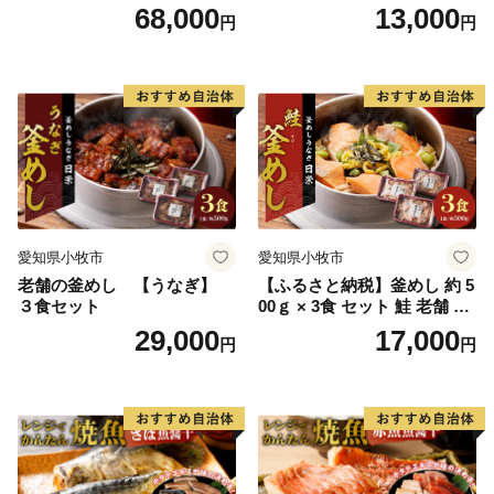
付）
き 魚醤干し 3種 セット 詰め
68,000
13,000
円
円
合わせ 魚 おかず 肉厚 おいし
い さば 赤魚 縞ホッケ ジョイ
フーズ 魚貝類 お取り寄せ お
取り寄せグルメ 魚醤 ナンプ
ラー 愛知県 小牧市 冷凍 送料
無料
愛知県小牧市
愛知県小牧市
老舗の釜めし 【うなぎ】
【ふるさと納税】釜めし 約 5
３食セット
00ｇ × 3食 セット 鮭 老舗 急
速冷凍 レンチン 時短 簡単調
29,000
17,000
円
円
理 食品 加工品 海鮮 手作り
ほくほく ご飯 お弁当 おにぎ
り お茶漬け お取り寄せ お取
り寄せグルメ 愛知県 小牧市
送料無料