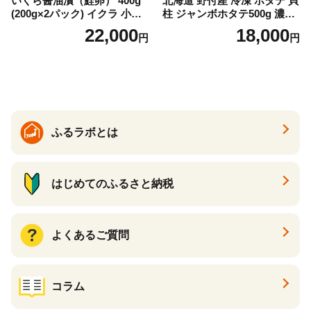
いくら醤油漬（鮭卵） 400g
北海道 野付産 冷凍 ホタテ 貝
(200g×2パック) イクラ 小分
柱 ジャンボホタテ500g 濃厚
け いくら醤油漬 鮭いくら い
な旨味と甘み （ほたて ホタ
22,000
18,000
円
円
くら醤油漬け 鮭 鮭卵 ikura
テ 帆立 貝柱 ホタテ貝柱 大玉
醤油いくら 冷凍いくら いく
大粒 北海道 別海 野付 ふるさ
ら北海道 醤油鮭いくら 人気
と納税）
大好評品 北海道 白糠町
ふるラボとは
はじめてのふるさと納税
よくあるご質問
コラム