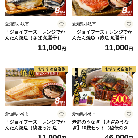
愛知県小牧市
愛知県小牧市
「ジョイフーズ」レンジでか
「ジョイフーズ」レンジでか
んたん焼魚（さば 魚醤干）
んたん焼魚（赤魚 魚醤干）
11,000
11,000
円
円
愛知県小牧市
愛知県小牧市
「ジョイフーズ」レンジでか
老舗のうなぎ 【きざみうな
んたん焼魚（縞ほっけ 魚醤
ぎ】10袋セット（秘伝のタレ
干）
付）
11,000
46,000