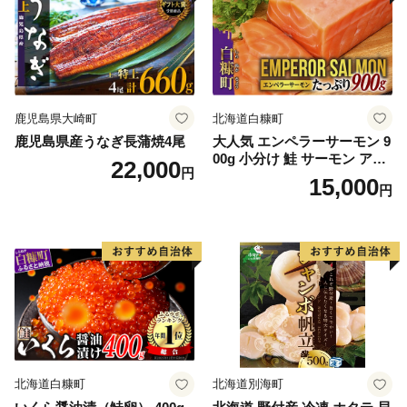
鹿児島県大崎町
北海道白糠町
鹿児島県産うなぎ長蒲焼4尾
大人気 エンペラーサーモン 9
00g 小分け 鮭 サーモン アト
22,000
円
ランティックサーモン 水産
15,000
円
庁長官賞 受賞 さけ シャケ し
ゃけ sake カルパッチョ ソテ
ー レアステーキ 人気 高級 大
満足 美味しい 贈答 生食用 刺
身 お刺身 刺し身 魚介類 海鮮
冷凍 厚切り 薄切り ふるさと
納税 ふるさとチョイス チョ
イス 北海道 白糠町
北海道白糠町
北海道別海町