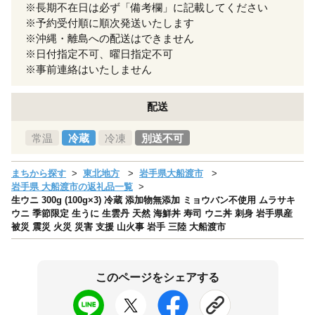
※長期不在日は必ず「備考欄」に記載してください
※予約受付順に順次発送いたします
※沖縄・離島への配送はできません
※日付指定不可、曜日指定不可
※事前連絡はいたしません
配送
常温
冷蔵
冷凍
別送不可
まちから探す
東北地方
岩手県大船渡市
岩手県 大船渡市の返礼品一覧
生ウニ 300g (100g×3) 冷蔵 添加物無添加 ミョウバン不使用 ムラサキ
ウニ 季節限定 生うに 生雲丹 天然 海鮮丼 寿司 ウニ丼 刺身 岩手県産
被災 震災 火災 災害 支援 山火事 岩手 三陸 大船渡市
このページをシェアする