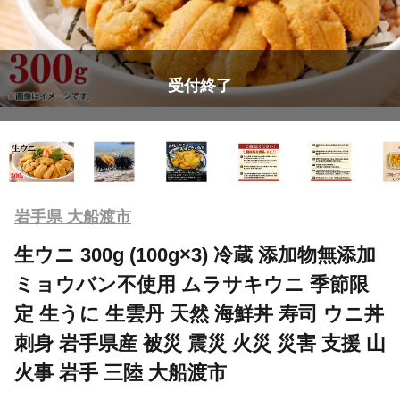
受付終了
岩手県 大船渡市
生ウニ 300g (100g×3) 冷蔵 添加物無添加
ミョウバン不使用 ムラサキウニ 季節限
定 生うに 生雲丹 天然 海鮮丼 寿司 ウニ丼
刺身 岩手県産 被災 震災 火災 災害 支援 山
火事 岩手 三陸 大船渡市