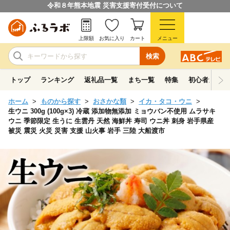
令和８年熊本地震 災害支援寄付受付について
上限額
お気に入り
カート
メニュー
検索
トップ
ランキング
返礼品一覧
まち一覧
特集
初心者ガイド
ホーム
ものから探す
おさかな類
イカ・タコ・ウニ
生ウニ 300g (100g×3) 冷蔵 添加物無添加 ミョウバン不使用 ムラサキ
ウニ 季節限定 生うに 生雲丹 天然 海鮮丼 寿司 ウニ丼 刺身 岩手県産
被災 震災 火災 災害 支援 山火事 岩手 三陸 大船渡市