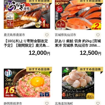
鹿児島県鹿屋市
宮城県気仙沼市
【10/1(木)より寄附金額改定
訳あり 銀鮭 切身 約2kg [宮城
予定】【期間限定】鹿児島県
東洋 宮城県 気仙沼市 205649
大隅産うなぎ蒲焼4尾（400
91] 鮭 魚介類 海鮮 訳アリ 規
12,000
12,500
円
円
g） KN007-023
格外 不揃い さけ サケ 鮭切身
シャケ 切り身 冷凍 家庭用 お
かず 弁当 支援 サーモン 銀鮭
切り身 魚 わけあり
静岡県焼津市
北海道別海町