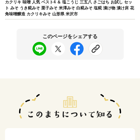
カクリキ 味噌 人気 ベスト4 ＆ 塩こうじ 三五八 さごはち お試し セッ
ト みそ うき糀みそ 栗子みそ 米澤みそ 白糀みそ 塩糀 漬け物 漬け床 花
角味噌醸造 カクリキみそ 山形県 米沢市
このページをシェアする