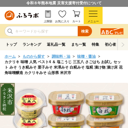
令和８年熊本地震 災害支援寄付受付について
上限額
お気に入り
カート
メニュー
検索
トップ
ランキング
返礼品一覧
まち一覧
特集
初心者ガイド
ホーム
ものから探す
調味料・油
味噌・醤油
カクリキ 味噌 人気 ベスト4 ＆ 塩こうじ 三五八 さごはち お試し セッ
ト みそ うき糀みそ 栗子みそ 米澤みそ 白糀みそ 塩糀 漬け物 漬け床 花
角味噌醸造 カクリキみそ 山形県 米沢市