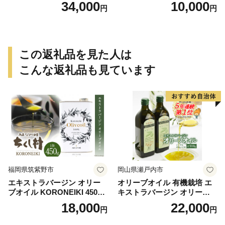
ナタネ【山下製油】 [NBE00
34,000
10,000
円
円
7]
この返礼品を見た人は
こんな返礼品も見ています
福岡県筑紫野市
岡山県瀬戸内市
エキストラバージン オリー
オリーブオイル 有機栽培 エ
ブオイル KORONEIKI 450g
キストラバージン オリーブ
[筑前たなか油屋 福岡県 筑紫
オイル シングル 2本 セット
18,000
22,000
円
円
野市 21760403] 油 食用油 オ
オーガニック 調味料 油 オリ
リーブ油
ーブ油 食用油 ギフト