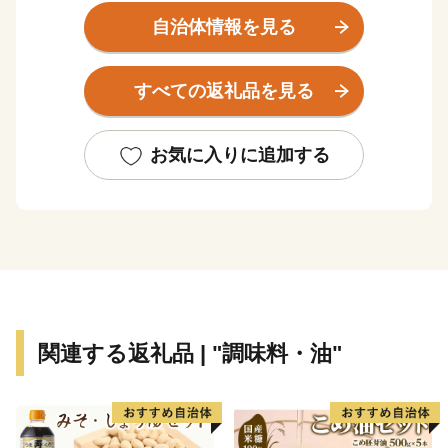
ます。
自治体情報を見る
米沢は、寒暖の差が大きい気候条件、よく肥えた土壌、
すべての返礼品を見る
ミネラル豊富な水、澄んだ空気など美味しい食べ物が育
つ条件に恵まれています。
このため、全国を代表する米沢牛をはじめ、みずみずし
お気に入りに追加する
い果物や野菜などバラエティーに富んだ彩り豊かな食材
があり、それらを活かしたお菓子や加工品などもそろっ
ています。
また、米沢は古くから米沢織を基幹産業とした「モノづ
くりのまち」として栄えてきました。
近年では有機ELなど新たな技術の発祥の地になってい
関連する返礼品 | "調味料・油"
ます。
この高いものづくり力が、質の高い、そして、確かな商
品づくりに生かされています。
－－－－－－－－－－－－－－－－－－－－－－－－－