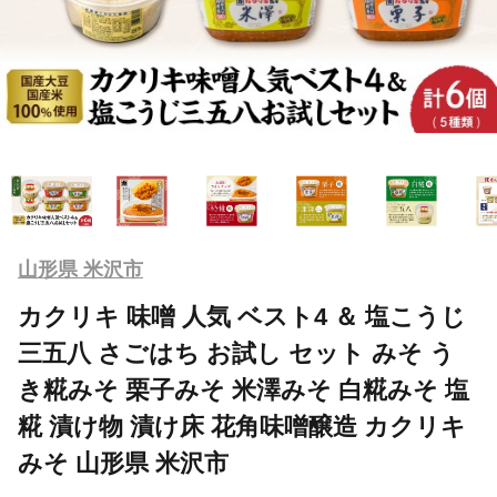
山形県 米沢市
カクリキ 味噌 人気 ベスト4 ＆ 塩こうじ
三五八 さごはち お試し セット みそ う
き糀みそ 栗子みそ 米澤みそ 白糀みそ 塩
糀 漬け物 漬け床 花角味噌醸造 カクリキ
みそ 山形県 米沢市