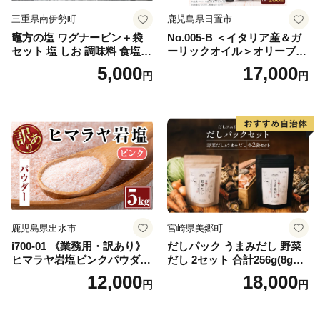
三重県南伊勢町
鹿児島県日置市
竈方の塩 ワグナービン＋袋
No.005-B ＜イタリア産＆ガ
セット 塩 しお 調味料 食塩
ーリックオイル＞オリーブオ
天然 ミネラル 調味料 ソルト
イルセット(200ml×2本) 日置
5,000
17,000
円
円
salt 料理 味付 おにぎり 三重
市 特産品 調味料 油 エキスト
県 南伊勢 伊勢 志摩 5000円 5
ラバージン オリーブ セット
000円以下 五千円
ガーリック【鹿児島オリー
ブ】
鹿児島県出水市
宮崎県美郷町
i700-01 《業務用・訳あり》
だしパック うまみだし 野菜
ヒマラヤ岩塩ピンクパウダー
だし 2セット 合計256g(8g×8
タイプ(5kg) 岩塩 塩 調味料
パック×2種×2セット) [岡田商
12,000
18,000
円
円
しお 保存料不使用 天然 パウ
店 宮崎県 美郷町 31ac0069]
ダータイプ グレインミルタ
国産 粉末 ダシ 出汁パック し
イプ 料理 バスソルト 入浴 普
いたけ 無塩