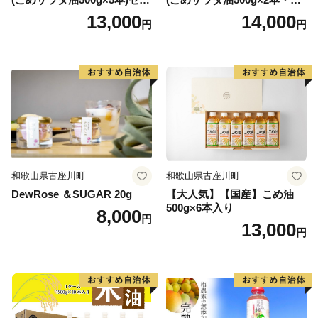
ト [1574]
め胚芽油500g×3本)セット [1
13,000
14,000
円
円
573]
和歌山県古座川町
和歌山県古座川町
DewRose ＆SUGAR 20g
【大人気】【国産】こめ油
500g×6本入り
8,000
円
13,000
円