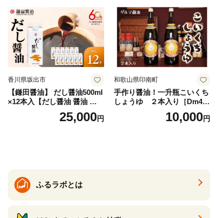
段使い ギフト 贈り物【ソル
ティースマイル】
香川県坂出市
和歌山県印南町
【鎌田醤油】 だし醤油500ml
手作り醤油！一升瓶こいくち
×12本入【だし醤油 醤油 人気
しょうゆ ２本入り［Dm4］
おすすめ 人気だし醤油 出汁
｜手作り 醤油 和歌山県 印南
25,000
10,000
円
円
醤油 AE1021】
町 一升瓶 こいくちしょうゆ
伝統製法 醤油 日本食 調味料
地元産 大豆 小麦 塩 だし 煮
物 和食 醤油 肉料理 魚料理
野菜料理 醤油 郷土料理 家庭
料理 醤油
ふるラボとは