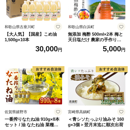
和歌山県古座川町
和歌山県白浜町
【大人気】【国産】こめ油
無添加 梅酢 500ml×2本 梅と
1,500g×10本
天日塩だけ 農家の手作り完
熟梅酢 調味料
30,000
5,000
円
円
佐賀県嬉野市
宮崎県高鍋町
一番搾りなたね油 910g×8本
＜青シソたっぷり油みそ 160
セット / 油 なたね油 菜種油
g×3個＞翌月末迄に順次出荷