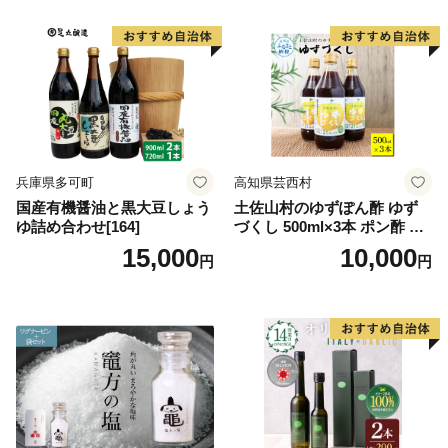
兵庫県多可町
高知県芸西村
国産有機醤油と黒大豆しょう
土佐山村のゆずぽん酢 ゆず
ゆ詰め合わせ[164]
づくし 500ml×3本 ポン酢 ポ
ンズ ゆず 柚子 調味料 さっぱ
15,000
10,000
円
円
り 美味しい おいしい 鍋 しゃ
ぶしゃぶ 冷奴 魚料理 蒸し料
理 ドレッシング セット