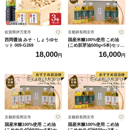
－－－－－－－－－－－－－－－－－－－
◆米沢市は、ふるさと納税の対象団体です◆
本市は、ふるさと納税の基準に適合しているとして、
総務大臣の指定を受けました。
佐賀県伊万里市
京都府長岡京市
下記指定期間内に本市にふるさと納税（寄附）をします
西岡醤油 みそ・しょうゆセ
国産米糠100%使用 こめ油
と、個人住民税の寄附金特例控除の適用が受けられま
ット 009-G269
(こめ胚芽油500g×5本)セット
す。
[1575]
18,000
16,000
円
円
（なお、適用を受けるためには寄附者様にて税額控除の
手続きが必要になります。）
【指定の根拠】
令和７年９月２６日付け総税市第１２０号
【指定期間】
令和７年１０月１日から令和８年９月３０日まで
京都府長岡京市
京都府長岡京市
国産米糠100%使用 こめ油
国産米糠100%使用 こめ油
(こめサラダ油500g×5本)セッ
(こめサラダ油500g×2本・こ