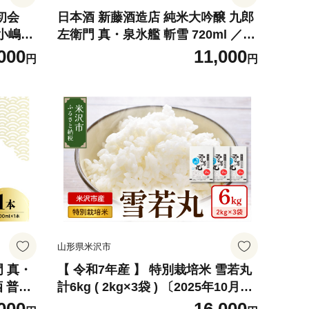
初会
日本酒 新藤酒造店 純米大吟醸 九郎
 小嶋総
左衛門 真・泉氷艦 斬雪 720ml ／
物 ギ
日本酒 新藤酒造店 酒 お酒 山形県
000
11,000
円
円
米沢市
山形県米沢市
 真・
【 令和7年産 】 特別栽培米 雪若丸
酒 普通
計6kg ( 2kg×3袋 ) 〔2025年10月中
 山形
下旬頃～順次お届け〕2025年産 産