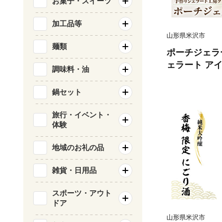
お菓子・スイーツ
加工品等
山形県米沢市
麺類
ポーチジェラ
ェラート ア
調味料・油
トロ パウチタ
ェラート アイ
鍋セット
ト バラエティ
ツ 個包装 携
旅行・イベント・
体験
小分け ギフト
中元 ご褒美 
地域のお礼の品
フレーバー 食
ピクニック フ
雑貨・日用品
形県米沢市 米
スポーツ・アウト
ドア
山形県米沢市