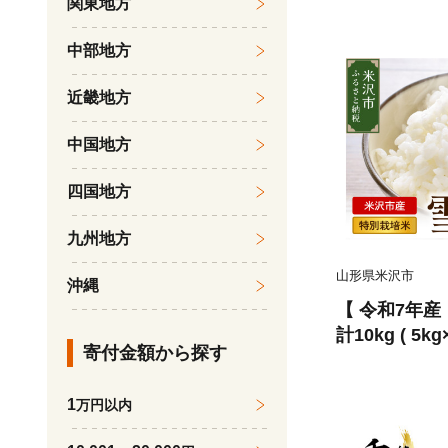
関東地方
米沢市
中部地方
近畿地方
中国地方
四国地方
九州地方
山形県米沢市
沖縄
【 令和7年産
計10kg ( 5k
寄付金額から探す
中下旬頃～順
産地直送 農
1
万円以内