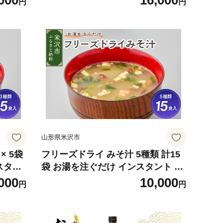
000
16,000
円
円
地直送 農家直送
山形県米沢市
× 5袋
フリーズドライ みそ汁 5種類 計15
スタン
袋 お湯を注ぐだけ インスタント 即
 香紫
席 味噌汁 米沢牛 なめこ 香紫露菊
000
10,000
円
円
使用 花
わかめ 揚げ茄子 国産 大豆 山形県産
県 米
米 使用 花角味噌醸造 カクリキみそ
山形県 米沢市