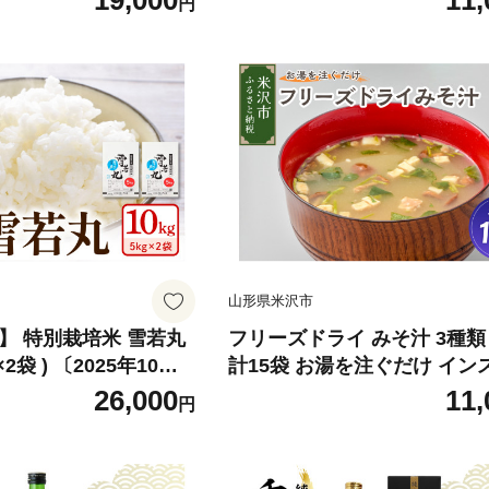
19,000
11,
円
県 米沢市
山形県米沢市
 】 特別栽培米 雪若丸
フリーズドライ みそ汁 3種類 
g×2袋 ) 〔2025年10月
計15袋 お湯を注ぐだけ イン
次お届け〕2025年産
ト 即席 味噌汁 米沢牛 なめこ
26,000
11,
円
家直送
露菊 国産 大豆 山形県産 米 
角味噌醸造 カクリキみそ 山形
沢市