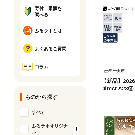
寄付上限額を
調べる
ふるラボとは
よくあるご質問
コラム
山形県米沢市
【新品】2026
Direct A
ン デスクトッ
ものから探す
活 山形県 米
すべて
ふるラボオリジナ
ル