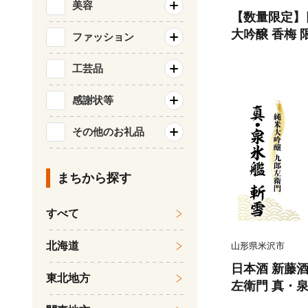
美容
【数量限定】
大吟醸 香梅 限
ファッション
【要冷蔵】 ／
酒 酒 お酒 
工芸品
コール 贈り物
感謝状等
県 米沢市
その他のお礼品
まちから探す
すべて
北海道
山形県米沢市
日本酒 新藤酒
東北地方
左衛門 真・泉氷
日本酒 新藤酒