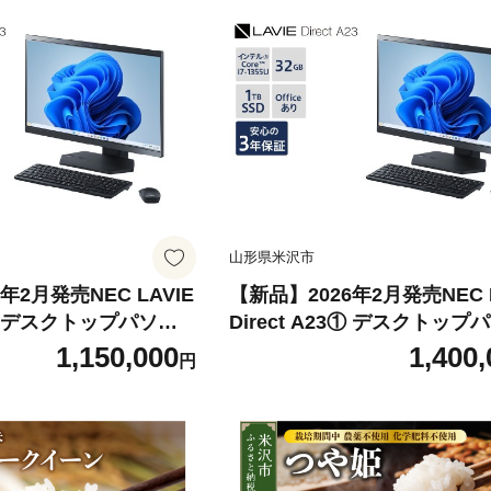
山形県米沢市
年2月発売NEC LAVIE
【新品】2026年2月発売NEC L
23② デスクトップパソコ
Direct A23① デスクトップ
プ パソコン PC 新生
ン デスクトップ パソコン PC
1,150,000
1,400,
円
沢市 送料無料
活 山形県 米沢市 送料無料