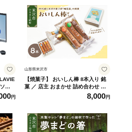
山形県米沢市
AVIE
【焼菓子】 おいしん棒 8本入り 銘
パソコ
菓 ／ 店主 おまかせ 詰め合わせ 焼
 新生
き菓子 焼菓子 フィナンシェ お菓子
000
8,000
円
円
スイーツ 個包装 お土産 おみやげ お
中元 贈答 贈り物 ギフト 包装 ラッ
ピング お試し 山形県 米沢市