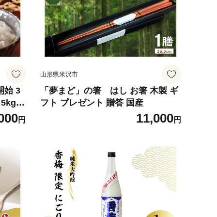
山形県米沢市
始 3
「夢まど」の箸 はし お箸 木製 ギ
kg ×
フト プレゼント 贈答 国産
栽培期間
000
11,000
円
円
用】