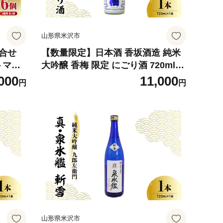
山形県米沢市
合せ
【数量限定】日本酒 香坂酒造 純米
トマエ
大吟醸 香梅 限定 にごり酒 720ml
抹茶 フ
【要冷蔵】 ／ 出羽燦々 要冷蔵 日本
000
11,000
円
円
 ギフ
酒 酒 お酒 地酒 純米大吟醸酒 アル
デザート
コール 贈り物 ギフト 送料無料 山形
濃厚 お
県 米沢市
手作り
 米沢
山形県米沢市