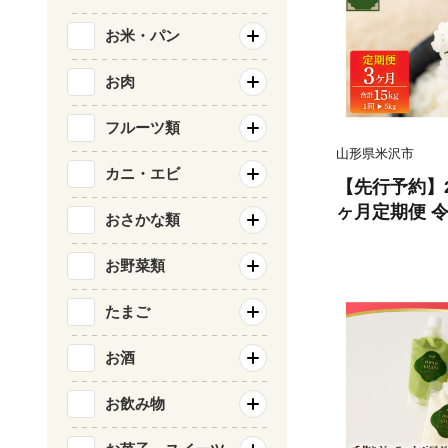
お米・パン
お肉
フルーツ類
山形県米沢市
カニ・エビ
【先行予約】2
ヶ月定期便 令和8年産
おさかな類
ーン 5kg × 
【節減対象農
お野菜類
学肥料：当地
たまご
お酒
お飲み物