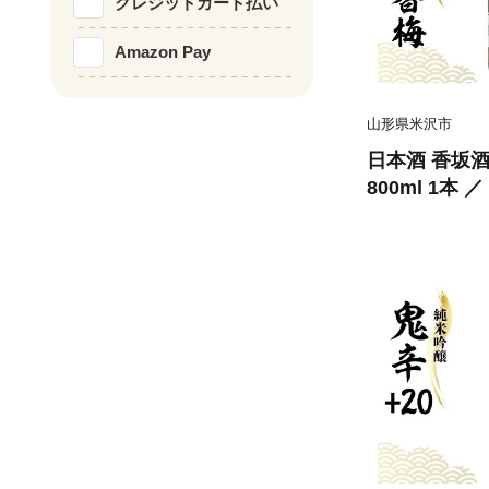
クレジットカード払い
Amazon Pay
山形県米沢市
日本酒 香坂酒
800ml 1本
地酒 アルコー
無料 山形県 