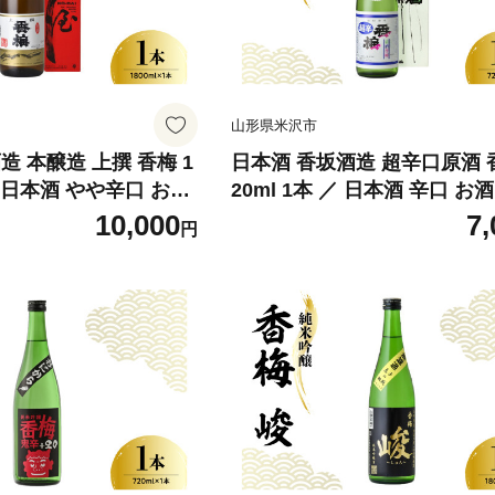
山形県米沢市
造 本醸造 上撰 香梅 1
日本酒 香坂酒造 超辛口原酒 香
 ／ 日本酒 やや辛口 お酒
20ml 1本 ／ 日本酒 辛口 お
ル 贈り物 ギフト 送料
アルコール 贈り物 ギフト 贈
10,000
7,
円
米沢市
無料 山形県 米沢市