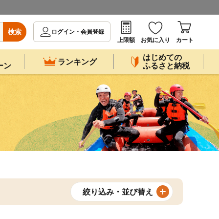
検索
ログイン・会員登録
上限額
お気に入り
カート
はじめての
ランキング
ーン
ふるさと納税
絞り込み・並び替え