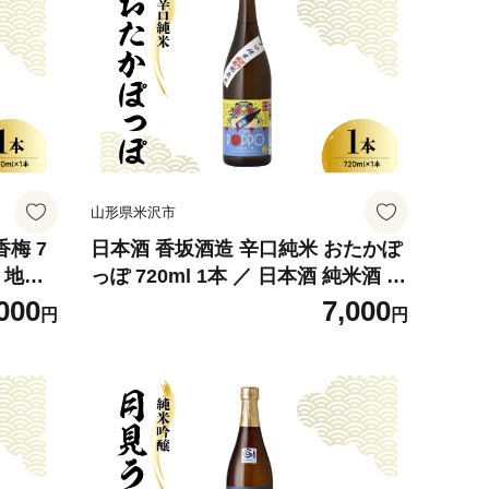
山形県米沢市
梅 7
日本酒 香坂酒造 辛口純米 おたかぽ
酒 地酒
っぽ 720ml 1本 ／ 日本酒 純米酒 辛
答 送料
口 熱燗専用 お酒 地酒 アルコール
000
7,000
円
円
贈り物 ギフト 贈答 送料無料 山形県
米沢市