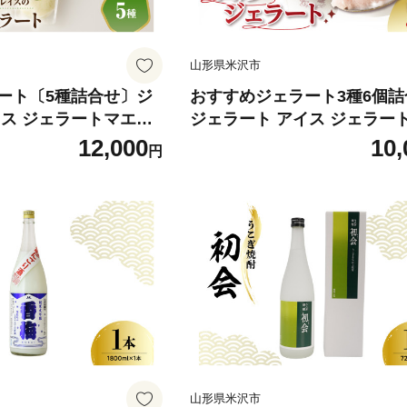
山形県米沢市
ート〔5種詰合せ〕ジ
おすすめジェラート3種6個詰
イス ジェラートマエス
ジェラート アイス ジェラー
イプ ポーチ パウチ ジ
ストロ 苺ミルク 黒ごま 濃厚
12,000
10,
円
ス 5種 詰合せ アソー
レーバー 食べ比べ バラエティ
 冷菓 デザート スイー
ト 贈り物 お取り寄せ 冷菓 
帯 持ち運び 手軽 便利
スイーツ ひんやり なめらか 
 贈り物 お取り寄せ お
やつ ご褒美 アソート 職人 
ひんやり なめらか 濃厚
夏ギフト 山形県米沢市 米沢市
べ比べ 夏 アウトドア
ェス クールダウン 山
沢市 米沢
山形県米沢市