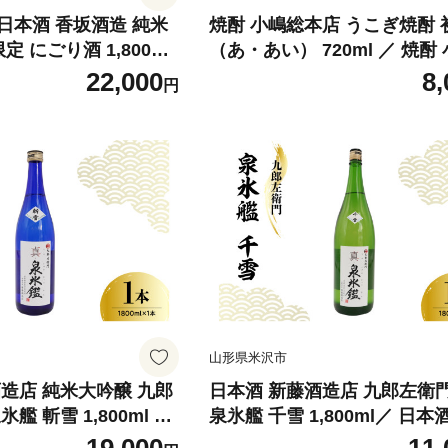
日本酒 香坂酒造 純米
焼酎 小嶋総本店 うこぎ焼酎 
定 にごり酒 1,800ml
（あ・あい） 720ml ／ 焼酎
 出羽燦々 要冷蔵 日本
本店 酒 お酒 アルコール 贈り
22,000
8,
円
地酒 純米大吟醸酒 アル
フト 送料無料 山形県 米沢市
 ギフト 送料無料 山形
山形県米沢市
造店 純米大吟醸 九郎
日本酒 新藤酒造店 九郎左衛門
艦 斬雪 1,800ml ／
泉氷艦 千雪 1,800ml／ 日本
造店 酒 お酒 山形県
酒 一般酒 新藤酒造店 酒 お酒