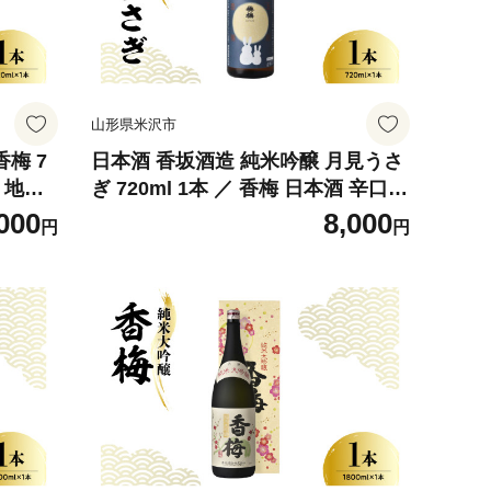
山形県米沢市
梅 7
日本酒 香坂酒造 純米吟醸 月見うさ
酒 地酒
ぎ 720ml 1本 ／ 香梅 日本酒 辛口
答 送料
お酒 地酒 アルコール 贈り物 ギフト
000
8,000
円
円
送料無料 山形県 米沢市