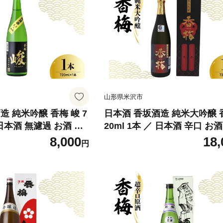
山形県米沢市
造 純米吟醸 香梅 峻 7
日本酒 香坂酒造 純米大吟醸 香
／ 日本酒 無濾過 お酒 地
20ml 1本 ／ 日本酒 辛口 お
 贈り物 ギフト 贈答
アルコール 贈り物 ギフト 贈
8,000
18,
円
県 米沢市
無料 山形県 米沢市