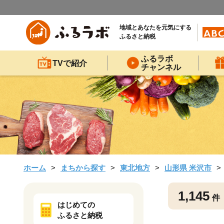
地域とあなたを元気にする
ふるさと納税
ふるラボ
TVで紹介
チャンネル
ホーム
まちから探す
東北地方
山形県 米沢市
1,145
件
はじめての
ふるさと納税