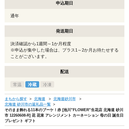
申込期日
通年
発送期日
決済確認から1週間～1か月程度
※申込が集中した場合は、プラス1～2か月お待たせする
ことがございます。
配送
常温
冷蔵
冷凍
まちから探す
北海道
北海道砂川市
北海道 砂川市の返礼品一覧
そのまま飾れる11本のブーケ！赤 [池川”FLOWER”生花店 北海道 砂川
市 12260608-R] 花 花束 アレンジメント カーネーション 母の日 誕生日
プレゼント ギフト