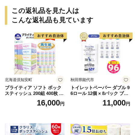
この返礼品を見た人は
こんな返礼品も見ています
北海道倶知安町
秋田県能代市
ブライティア ソフト ボック
トイレットペーパー ダブル 9
スティッシュ 200組 400枚 60
6ロール 12個 × 8パック ブラ
箱 日本製 まとめ買い ティッ
ンカ 再生紙 100％ 芯あり 日
16,000
11,000
円
円
シュ リサイクル 長持 防災 常
用品 消耗品 無香料 生活用品
備品 日用雑貨 消耗品 生活必
備蓄 秋田県 能代市 送料無料
需品 備蓄 ペーパー 紙 北海道
《能代製紙》
倶知安町 日用品