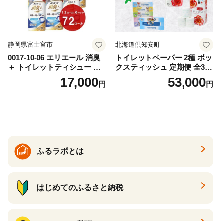
静岡県富士宮市
北海道倶知安町
0017-10-06 エリエール 消臭
トイレットペーパー 2種 ボッ
＋ トイレットティシュー し
クスティッシュ 定期便 全3
っかり香るフレッシュクリア
回 日本製 まとめ買い 防災
17,000
53,000
円
円
の香り ダブル 12ロール×6パ
常備品 日用雑貨 消耗品 生活
ック 72ロール 25m トイレ
必需品 大容量 備蓄 リサイク
ットペーパー パルプ100％ 消
ル ティッシュ ペーパー まと
臭 防臭 日用品 消耗品 備蓄
め買い 雑貨 倶知安町
ふるラボとは
はじめてのふるさと納税