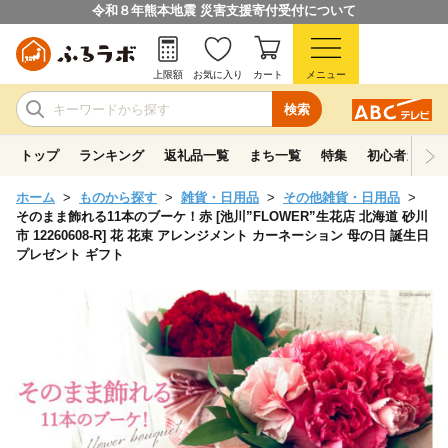
令和８年熊本地震 災害支援寄付受付について
上限額
お気に入り
カート
メニュー
検索
トップ
ランキング
返礼品一覧
まち一覧
特集
初心者ガイド
ホーム
ものから探す
雑貨・日用品
その他雑貨・日用品
そのまま飾れる11本のブーケ！赤 [池川”FLOWER”生花店 北海道 砂川
市 12260608-R] 花 花束 アレンジメント カーネーション 母の日 誕生日
プレゼント ギフト