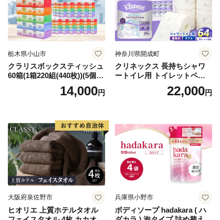
栃木県小山市
神奈川県開成町
クラリスボックスティッシュ
クリネックス 長持ちシャワ
60箱(1箱220組(440枚))(5個入
ートイレ用 トイレットペー
り×12セット)【1256759】
パー（ダブル）64ロール(8ロ
14,000
22,000
円
円
ール×8パック) 開成町 トイレ
ットペーパーダブル 日用品
国産 新生活 ダブル SDGs 備
蓄 防災 エコ 消耗品 生活雑貨
生活用品 無香料 トイレット
ペーパー ダブル といれっと
ぺーぱー トイレ クレシア ト
イレットペーパー [BDBH002
-1]
大阪府泉佐野市
兵庫県小野市
ヒオリエ 上質ホテルタオル
ボディソープ hadakara ( ハ
フェイスタオル 4枚 カカオ
ダカラ ) 泡タイプ 詰め替え 4