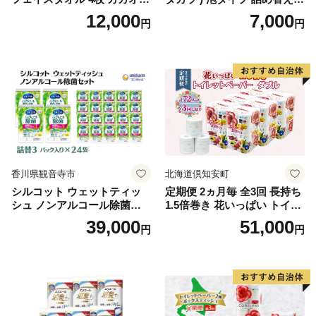
【タオル 泉州タオル 吸水 普
40ml×4袋 ボディーソープ 泡
12,000
7,000
円
円
段使い 無地 シンプル 日用品
ボディソープ 泡 日用品 消耗
ふわふわ ふかふか 家族 たお
品 バス用品 大容量 いい 匂い
る 一人暮らし】
ボディ 保湿 LION ライオン
泡石鹸 石鹸 兵庫 兵庫県 小野
市
香川県観音寺市
北海道倶知安町
シルコット ウェットティッ
定期便 2ヵ月毎 全3回 長持ち
シュ ノンアルコール除菌詰
1.5倍巻き 花いっぱい トイレ
替（43枚×3P）×24袋 日用品
ットペーパー ダブル 45ｍ 計
39,000
51,000
円
円
おもちゃ 拭き取り 手拭き 外
72ロール 全18種 花柄 プリン
出時 お出かけ時 食事前 緑茶
ト ハーブ 香り付き 日本製 ま
カテキン配合
とめ買い 防災 常備品 ペーパ
ー 消耗品 備蓄 送料無料 北海
道 倶知安町 日用品