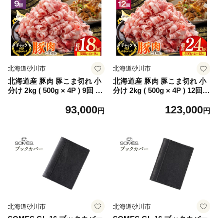
北海道砂川市
北海道砂川市
北海道産 豚肉 豚こま切れ 小
北海道産 豚肉 豚こま切れ 小
分け 2kg ( 500g × 4P ) 9回 定
分け 2kg ( 500g × 4P ) 12回
期便 総計 18kg [スターゼン
定期便 総計 24kg [スターゼ
93,000
123,000
北海道 砂川市 12260978 ] 小
ン 北海道 砂川市 12260979 ]
円
円
間切れ 豚 国産 冷凍
小間切れ 豚 国産 冷凍
北海道砂川市
北海道砂川市