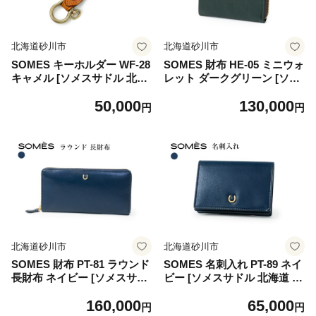
北海道砂川市
北海道砂川市
SOMES キーホルダー WF-28
SOMES 財布 HE-05 ミニウォ
キャメル [ソメスサドル 北海
レット ダークグリーン [ソメ
道 砂川市 12260678-c] ソメス
スサドル 北海道 砂川市 1226
50,000
130,000
メンズ レディース 牛革 革 革
0811-c] ソメス ミニ財布 メン
円
円
製品 レザー 国産 日本製 ブラ
ズ レディース コンパクト フ
ンド somes saddle
ァスナー ミニ 小さい 緑 グリ
ーン 革 革製品 革財布 レザー
軽い 薄い ウォレット 国産 日
本製 ブランド somes saddle
北海道砂川市
北海道砂川市
SOMES 財布 PT-81 ラウンド
SOMES 名刺入れ PT-89 ネイ
長財布 ネイビー [ソメスサド
ビー [ソメスサドル 北海道 砂
ル 北海道 砂川市 12260814-c]
川市 12260812-c]ソメス カー
160,000
65,000
ソメス 長財布 ラウンドファ
ドケース 名刺ケース 紺 メン
円
円