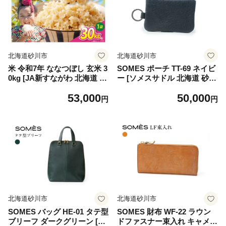
mes saddle
北海道砂川市
北海道砂川市
米 令和7年 ななつぼし 玄米 3
SOMES ポーチ TT-69 ネイビ
0kg [JA新すながわ 北海道 砂
ー [ソメスサドル 北海道 砂川
川市 12261008] ふるさと納税
市 12260987] 小物入れ カラ
53,000
50,000
令和7年産 お米 30キロ 農協 J
ビナ付き カラビナ レザー 革
円
円
A
紺 国産 日本製 メンズ レディ
ース ソメス
北海道砂川市
北海道砂川市
SOMES バッグ HE-01 タテ型
SOMES 財布 WF-22 ラウン
ブリーフ ダークグリーン [ソ
ドファスナー束入れ キャメル