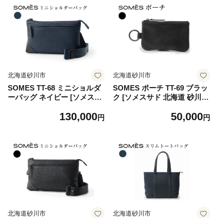
北海道砂川市
北海道砂川市
SOMES TT-68 ミニショルダ
SOMES ポーチ TT-69 ブラッ
ーバッグ ネイビー [ソメスサ
ク [ソメスサド 北海道 砂川市
ドル 北海道 砂川市 1226098
12260988] 小物入れ カラビナ
130,000
50,000
9] バッグ ショルダーバッグ
付き カラビナ レザー 革 黒
円
円
鞄 かばん カバン 肩掛けバッ
国産 日本製 メンズ レディー
グ 肩掛け 斜めがけバッグ 斜
ス ソメス
めがけ レザー 革 紺 国産 日
本製 メンズ レディース ソメ
ス
北海道砂川市
北海道砂川市