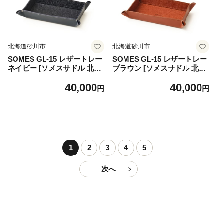
北海道砂川市
北海道砂川市
SOMES GL-15 レザートレー
SOMES GL-15 レザートレー
ネイビー [ソメスサドル 北海
ブラウン [ソメスサドル 北海
道 砂川市 12260916] ソメス
道 砂川市 12260915] ソメス
40,000
40,000
インテリア トレー 日本製 本
インテリア トレー 日本製 本
円
円
革 革 革製品 レザー
革 革 革製品 レザー
1
2
3
4
5
次へ