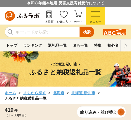
令和８年熊本地震 災害支援寄付受付について
上限額
お気に入り
カート
メニュー
検索
トップ
ランキング
返礼品一覧
まち一覧
特集
初心者ガイド
- 北海道 砂川市 -
ふるさと納税返礼品一覧
ホーム
まちから探す
北海道
北海道 砂川市
ふるさと納税返礼品一覧
419
件
絞り込み・並び替え
（1～30件目）