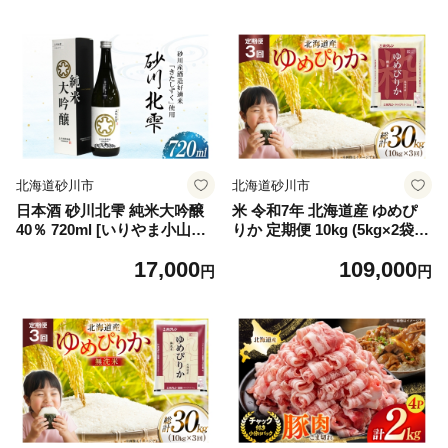
スナー メンズ レディース フ
ズ レディース ブランド 日本
ァスナー 紺 革 革製品 革財布
製 国産 レザー 革 革製品 so
レザー ウォレット 国産 日本
mes saddle
製 ブランド サイフ さいふ so
mes saddle
北海道砂川市
北海道砂川市
日本酒 砂川北雫 純米大吟醸
米 令和7年 北海道産 ゆめぴ
40％ 720ml [いりやま小山商
りか 定期便 10kg (5kg×2袋) 3
店 北海道 砂川市 12261085]
回 総計 30kg [ホクレン商事
17,000
109,000
酒 お酒 北雫 吟醸 大吟醸 純
北海道 砂川市 12260974 ] 精
円
円
米酒 きたしずく 地酒 国産 数
米 白米 お米 こめ コメ ご飯
量限定 常温 ぬる燗 熱燗 晩酌
ホクレンパールライス 10キ
家飲み ギフト 贈り物 プレゼ
ロ 30キロ
ント ふるさと納税 さけ にほ
んしゅ