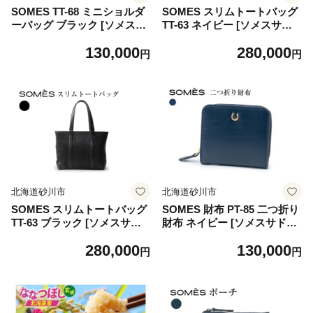
SOMES TT-68 ミニショルダ
SOMES スリムトートバッグ
ーバッグ ブラック [ソメスサ
TT-63 ネイビー [ソメスサド
ドル 北海道 砂川市 1226099
ル 北海道 砂川市 12260993]
130,000
280,000
0] バッグ ショルダーバッグ
バッグ トートバッグ ファス
円
円
鞄 かばん カバン 肩掛けバッ
ナー付き ファスナー 鞄 かば
グ 肩掛け 斜めがけバッグ 斜
ん カバン マチあり レザー 革
めがけ レザー 革 黒 国産 日
紺 国産 日本製 メンズ レディ
本製 メンズ レディース ソメ
ース ソメス
ス
北海道砂川市
北海道砂川市
SOMES スリムトートバッグ
SOMES 財布 PT-85 二つ折り
TT-63 ブラック [ソメスサド
財布 ネイビー [ソメスサドル
ル 北海道 砂川市 12260994]
北海道 砂川市 12260813-c] ソ
280,000
130,000
バッグ トートバッグ ファス
メス メンズ レディース 二つ
円
円
ナー付き ファスナー 鞄 かば
折り 二つ折 コンパクト ファ
ん カバン マチあり レザー 革
スナー 紺 革 革製品 革財布
黒 国産 日本製 メンズ レディ
レザー ウォレット 国産 日本
ース ソメス
製 ブランド サイフ さいふ so