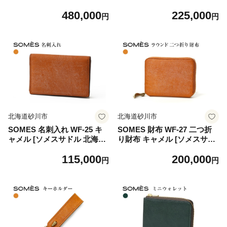
メスサドル 北海道 砂川市 12
[ソメスサドル 北海道 砂川市
480,000
225,000
260818-c] ソメス ビジネスバ
12260675-c] ソメス 長財布 メ
円
円
ッグ トートバッグ メンズ レ
ンズ レディース ファスナー
ディース 国産 日本製 a4 軽量
革 革製品 革財布 レザー ウォ
レザー 革 革製品 革鞄 革バッ
レット 国産 日本製 ブランド
グ 本革 ノートpc 自立 緑 グ
サイフ さいふ somes saddle
リーン somes saddle
北海道砂川市
北海道砂川市
SOMES 名刺入れ WF-25 キ
SOMES 財布 WF-27 二つ折
ャメル [ソメスサドル 北海道
り財布 キャメル [ソメスサド
砂川市 12260676-c] ソメス カ
ル 北海道 砂川市 12260677-c]
115,000
200,000
ードケース 名刺ケース メン
ソメス メンズ レディース 二
円
円
ズ レディース ブランド 日本
つ折り 二つ折 コンパクト フ
製 国産 レザー 革 革 革製品
ァスナー 革 革製品 牛革 革財
牛革 somes saddle
布 レザー ウォレット 国産 日
本製 ブランド サイフ さいふ
somes saddle