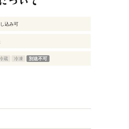
し込み可
後
冷蔵
冷凍
別送不可