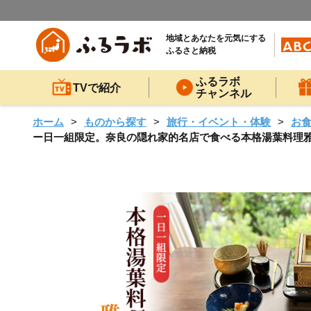
地域とあなたを元気にする
ふるさと納税
ふるラボ
TVで紹介
チャンネル
ホーム
ものから探す
旅行・イベント・体験
お
ー日一組限定。奈良の隠れ家的名店で食べる本格湯葉料理雅コ