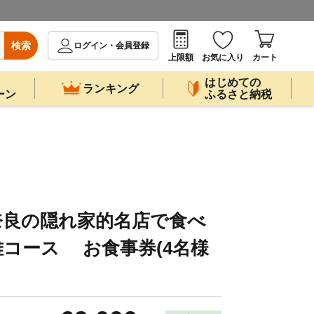
検索
ログイン・会員登録
上限額
お気に入り
カート
はじめての
ランキング
ーン
ふるさと納税
奈良の隠れ家的名店で食べ
コース お食事券(4名様