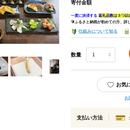
寄付金額
一度に決済する
返礼品数は３つ以
🔰ふるさと納税が初めての方、詳
仕組みについて知る
数量
お気
お
支払い方法