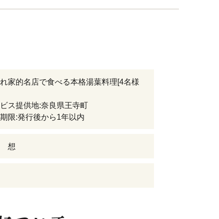
れ家的名店で食べる本格湯葉料理[4名様
ス提供地:奈良県王寺町
限:発行後から1年以内
 想