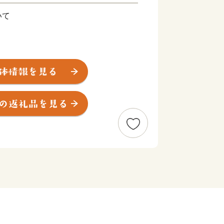
いて
にお住まいの方に限らせていただきま
による経済的利益については、一時所得
度内の回数制限は現在設けておりませ
2ヶ月程度かかることがあります。
ジです。