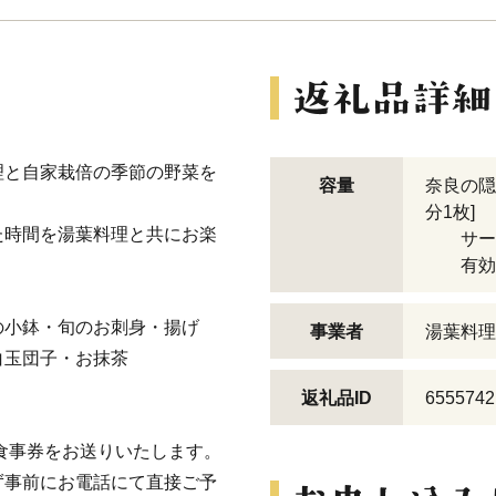
理と自家栽倍の季節の野菜を
容量
奈良の隠
分1枚]
た時間を湯葉料理と共にお楽
サービ
有効期
の小鉢・旬のお刺身・揚げ
事業者
湯葉料理
白玉団子・お抹茶
返礼品ID
6555742
食事券をお送りいたします。
ず事前にお電話にて直接ご予