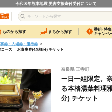
令和８年熊本地震 災害支援寄付受付について
番組･特集
ものから探す
まちから探す
キャンペ
食事券・入場券・優待券
ース お食事券(4名様分) チケット
奈良県 王寺町
ー日一組限定。
る本格湯葉料理雅
分) チケット