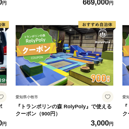
0
669,000
円
円
愛知県小牧市
愛
ポ
『トランポリンの森 RolyPoly』で使える
『
クーポン（900円）
ク
0
3,000
円
円